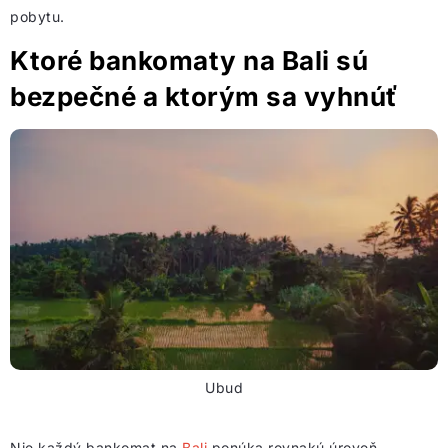
pobytu.
Ktoré bankomaty na Bali sú
bezpečné a ktorým sa vyhnúť
Ubud
Nie každý bankomat na
Bali
ponúka rovnakú úroveň