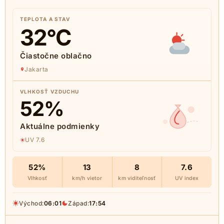
TEPLOTA A STAV
32
°C
Čiastočne oblačno
Jakarta
VLHKOSŤ VZDUCHU
52
%
Aktuálne podmienky
UV 7.6
52%
13
8
7.6
Vlhkosť
km/h vietor
km viditeľnosť
UV index
Východ:
06:01
Západ:
17:54