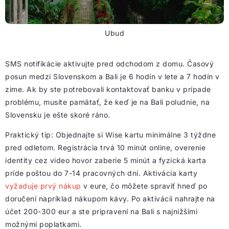
Ubud
SMS notifikácie aktivujte pred odchodom z domu. Časový
posun medzi Slovenskom a Bali je 6 hodín v lete a 7 hodín v
zime. Ak by ste potrebovali kontaktovať banku v prípade
problému, musíte pamätať, že keď je na Bali poludnie, na
Slovensku je ešte skoré ráno.
Praktický tip: Objednajte si Wise kartu minimálne 3 týždne
pred odletom. Registrácia trvá 10 minút online, overenie
identity cez video hovor zaberie 5 minút a fyzická karta
príde poštou do 7-14 pracovných dní. Aktivácia karty
vyžaduje prvý nákup
v eure, čo môžete spraviť hneď po
doručení napríklad nákupom kávy. Po aktivácii nahrajte na
účet 200-300 eur a ste pripravení na Bali s najnižšími
možnými poplatkami.