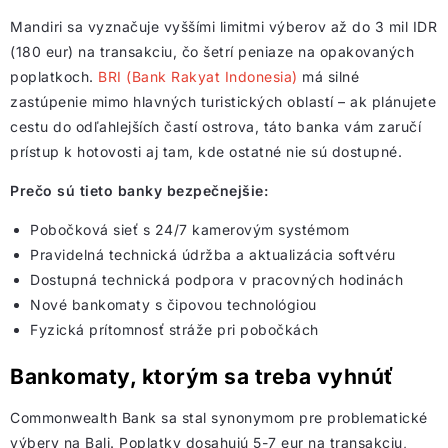
Mandiri sa vyznačuje vyššími limitmi výberov až do 3 mil IDR
(180 eur) na transakciu, čo šetrí peniaze na opakovaných
poplatkoch.
BRI (Bank Rakyat Indonesia)
má silné
zastúpenie mimo hlavných turistických oblastí – ak plánujete
cestu do odľahlejších častí ostrova, táto banka vám zaručí
prístup k hotovosti aj tam, kde ostatné nie sú dostupné.
Prečo sú tieto banky bezpečnejšie:
Pobočková sieť s 24/7 kamerovým systémom
Pravidelná technická údržba a aktualizácia softvéru
Dostupná technická podpora v pracovných hodinách
Nové bankomaty s čipovou technológiou
Fyzická prítomnosť stráže pri pobočkách
Bankomaty, ktorým sa treba vyhnúť
Commonwealth Bank sa stal synonymom pre problematické
výbery na Bali. Poplatky dosahujú 5-7 eur na transakciu,