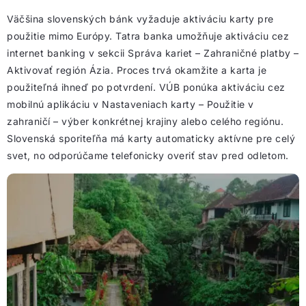
Väčšina slovenských bánk vyžaduje aktiváciu karty pre
použitie mimo Európy. Tatra banka umožňuje aktiváciu cez
internet banking v sekcii Správa kariet – Zahraničné platby –
Aktivovať región Ázia. Proces trvá okamžite a karta je
použiteľná ihneď po potvrdení. VÚB ponúka aktiváciu cez
mobilnú aplikáciu v Nastaveniach karty – Použitie v
zahraničí – výber konkrétnej krajiny alebo celého regiónu.
Slovenská sporiteľňa má karty automaticky aktívne pre celý
svet, no odporúčame telefonicky overiť stav pred odletom.