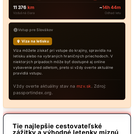
11 376
km
~
14h 44m
Vzdušná čiara
Odhad letu
Vstup pre Slovákov
Víza na letisku
Víza môžete získať pri vstupe do krajiny, spravidla na
letisku alebo na vybraných hraničných priechodoch. V
niektorých prípadoch môže byť dostupné aj online
vybavenie pred odletom, preto si vždy overte aktuálne
pravidlá vstupu.
Vždy overte aktuálny stav na
mzv.sk
. Zdroj:
passportindex.org.
Tie najlepšie cestovateľské
zážitky a výhodné letenky miznú