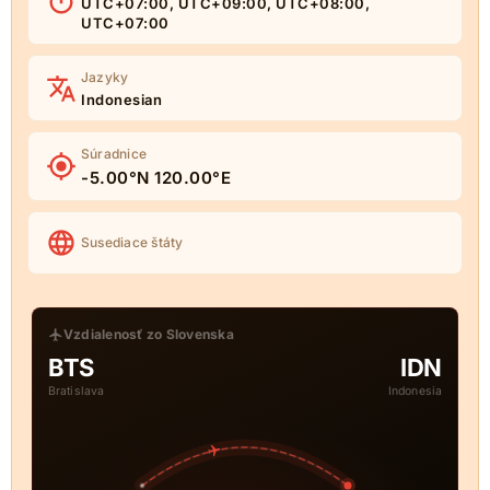
UTC+07:00, UTC+09:00, UTC+08:00,
UTC+07:00
Jazyky
Indonesian
Súradnice
-5.00°N 120.00°E
Susediace štáty
Vzdialenosť zo Slovenska
BTS
IDN
Bratislava
Indonesia