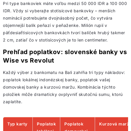
Pri type bankoviek máte voľbu medzi 50 000 IDR a 100 000
IDR. Vždy si vyberajte stotisícové bankovky – menších
nominácií potrebujete dvojnásobný počet, čo vytvára
objemnejší balík peňazí v peňaženke. Milión rupií v
päťdesiaťtisícových bankovkách tvorí balíček hrubý takmer
2 cm, zatiaľ čo v stotisícových je to len centimeter.
Prehľad poplatkov: slovenské banky vs
Wise vs Revolut
Každý výber z bankomatu na Bali zahŕňa tri typy nákladov:
poplatok lokálnej indonézskej banky, poplatok vašej
domovskej banky a kurzovú maržu. Kombinácia týchto
položiek môže dramaticky ovplyvniť skutočnú sumu, ktorú
zaplatíte.
Typ karty
Poplatok
Poplatok
Kurzová marž