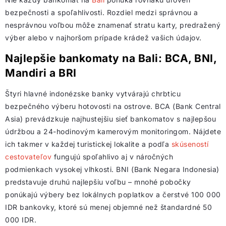
bezpečnosti a spoľahlivosti. Rozdiel medzi správnou a
nesprávnou voľbou môže znamenať stratu karty, predražený
výber alebo v najhoršom prípade krádež vašich údajov.
Najlepšie bankomaty na Bali: BCA, BNI,
Mandiri a BRI
Štyri hlavné indonézske banky vytvárajú chrbticu
bezpečného výberu hotovosti na ostrove. BCA (Bank Central
Asia) prevádzkuje najhustejšiu sieť bankomatov s najlepšou
údržbou a 24-hodinovým kamerovým monitoringom. Nájdete
ich takmer v každej turistickej lokalite a podľa
skúseností
cestovateľov
fungujú spoľahlivo aj v náročných
podmienkach vysokej vlhkosti. BNI (Bank Negara Indonesia)
predstavuje druhú najlepšiu voľbu – mnohé pobočky
ponúkajú výbery bez lokálnych poplatkov a čerstvé 100 000
IDR bankovky, ktoré sú menej objemné než štandardné 50
000 IDR.