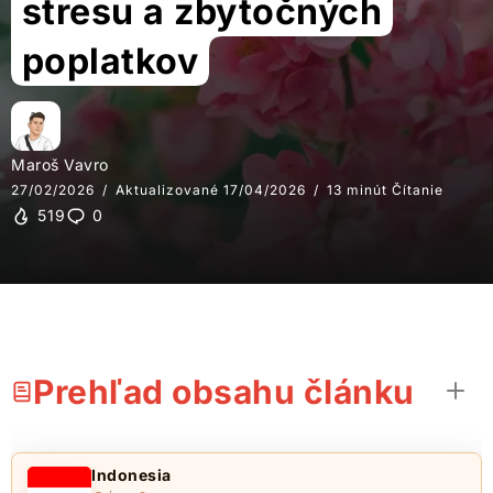
stresu a zbytočných
poplatkov
Maroš Vavro
27/02/2026
Aktualizované 17/04/2026
13 minút Čítanie
519
0
Prehľad obsahu článku
Indonesia