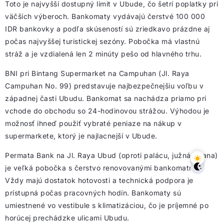
Toto je najvyšší dostupný limit v Ubude, čo šetrí poplatky pri
väčších výberoch. Bankomaty vydávajú čerstvé 100 000
IDR bankovky a podľa skúseností sú zriedkavo prázdne aj
počas najvyššej turistickej sezóny. Pobočka má vlastnú
stráž a je vzdialená len 2 minúty pešo od hlavného trhu.
BNI pri Bintang Supermarket na Campuhan (Jl. Raya
Campuhan No. 99) predstavuje najbezpečnejšiu voľbu v
západnej časti Ubudu. Bankomat sa nachádza priamo pri
vchode do obchodu so 24-hodinovou strážou. Výhodou je
možnosť ihneď použiť vybraté peniaze na nákup v
supermarkete, ktorý je najlacnejší v Ubude.
Permata Bank na Jl. Raya Ubud (oproti palácu, južná strana)
je veľká pobočka s čerstvo renovovanými bankomatmi.
Vždy majú dostatok hotovosti a technická podpora je
prístupná počas pracovných hodín. Bankomaty sú
umiestnené vo vestibule s klimatizáciou, čo je príjemné po
horúcej prechádzke ulicami Ubudu.