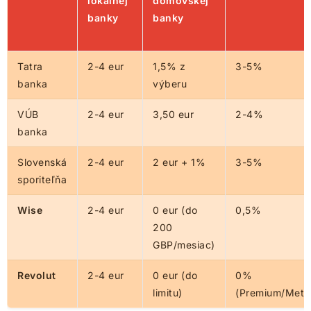
lokálnej
domovskej
banky
banky
Tatra
2-4 eur
1,5% z
3-5%
banka
výberu
VÚB
2-4 eur
3,50 eur
2-4%
banka
Slovenská
2-4 eur
2 eur + 1%
3-5%
sporiteľňa
Wise
2-4 eur
0 eur (do
0,5%
200
GBP/mesiac)
Revolut
2-4 eur
0 eur (do
0%
limitu)
(Premium/Metal