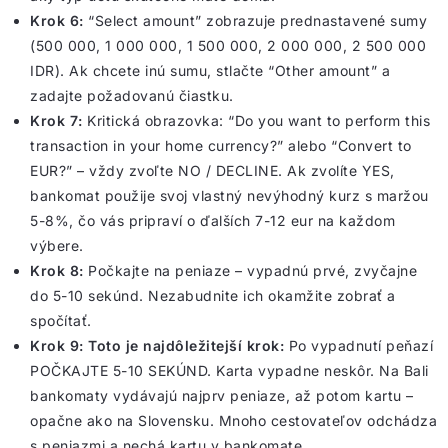
Krok 6:
“Select amount” zobrazuje prednastavené sumy
(500 000, 1 000 000, 1 500 000, 2 000 000, 2 500 000
IDR). Ak chcete inú sumu, stlačte “Other amount” a
zadajte požadovanú čiastku.
Krok 7:
Kritická obrazovka: “Do you want to perform this
transaction in your home currency?” alebo “Convert to
EUR?” – vždy zvoľte NO / DECLINE. Ak zvolíte YES,
bankomat použije svoj vlastný nevýhodný kurz s maržou
5-8%, čo vás pripraví o ďalších 7-12 eur na každom
výbere.
Krok 8:
Počkajte na peniaze – vypadnú prvé, zvyčajne
do 5-10 sekúnd. Nezabudnite ich okamžite zobrať a
spočítať.
Krok 9:
Toto je najdôležitejší krok:
Po vypadnutí peňazí
POČKAJTE 5-10 SEKÚND. Karta vypadne neskôr. Na Bali
bankomaty vydávajú najprv peniaze, až potom kartu –
opačne ako na Slovensku. Mnoho cestovateľov odchádza
s peniazmi a nechá kartu v bankomate.