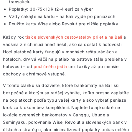
transakciu
Poplatky: 30-75k IDR (2-4 eur) za výber
Vždy čakajte na kartu – na Bali vyjde po peniazoch
Použite karty Wise alebo Revolut pre nižšie poplatky
Každý rok
tisíce slovenských cestovateľov priletia na Bali
a
väčšina z nich musí hneď riešiť, ako sa dostať k hotovosti.
Hoci platobné karty fungujú v mnohých reštauráciách a
hoteloch, drvivá väčšina platieb na ostrove stále prebieha v
hotovosti – od
pouličného jedla
cez taxíky až po menšie
obchody a chrámové vstupné.
V tomto článku sa dozviete, ktoré bankomaty na Bali sú
bezpečné a ktorým sa radšej vyhnite, koľko presne zaplatíte
na poplatkoch podľa typu vašej karty a ako vybrať peniaze
krok za krokom bez komplikácií. Nájdete tu aj konkrétne
lokácie overených bankomatov v Canggu, Ubude a
Seminyaku, porovnanie Wise, Revolut a slovenských bánk v
číslach a stratégiu, ako minimalizovať poplatky počas celého