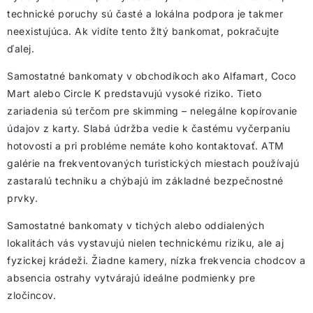
technické poruchy sú časté a lokálna podpora je takmer
neexistujúca. Ak vidíte tento žltý bankomat, pokračujte
ďalej.
Samostatné bankomaty v obchodíkoch ako Alfamart, Coco
Mart alebo Circle K predstavujú vysoké riziko. Tieto
zariadenia sú terčom pre skimming – nelegálne kopírovanie
údajov z karty. Slabá údržba vedie k častému vyčerpaniu
hotovosti a pri probléme nemáte koho kontaktovať. ATM
galérie na frekventovaných turistických miestach používajú
zastaralú techniku a chýbajú im základné bezpečnostné
prvky.
Samostatné bankomaty v tichých alebo oddialených
lokalitách vás vystavujú nielen technickému riziku, ale aj
fyzickej krádeži. Žiadne kamery, nízka frekvencia chodcov a
absencia ostrahy vytvárajú ideálne podmienky pre
zločincov.