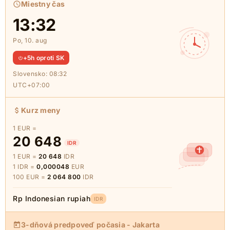
Miestny čas
13:32
Po, 10. aug
+5h oproti SK
Slovensko:
08:32
UTC+07:00
Kurz meny
1 EUR =
20 648
IDR
1 EUR =
20 648
IDR
1 IDR =
0,000048
EUR
100 EUR =
2 064 800
IDR
Rp Indonesian rupiah
IDR
3-dňová predpoveď počasia - Jakarta