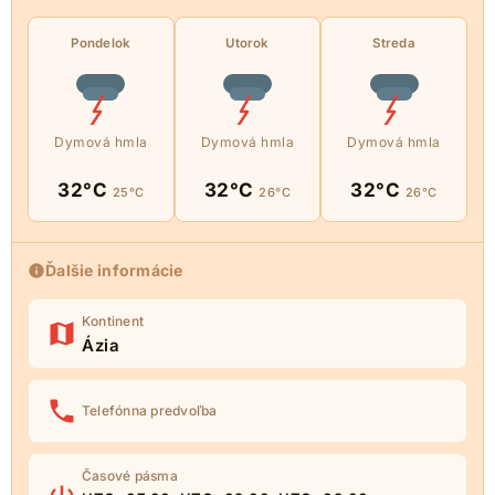
Pondelok
Utorok
Streda
Dymová hmla
Dymová hmla
Dymová hmla
32°C
32°C
32°C
25°C
26°C
26°C
Ďalšie informácie
Kontinent
Ázia
Telefónna predvoľba
Časové pásma