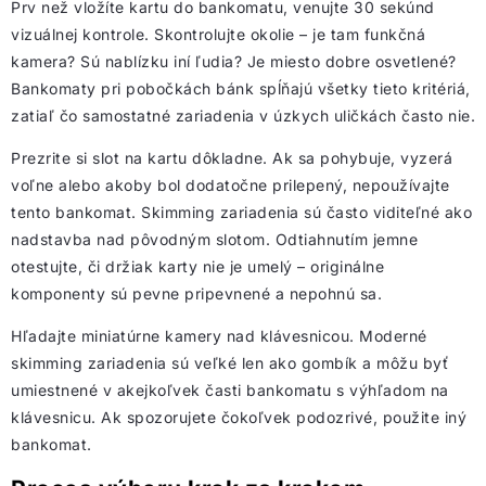
Prv než vložíte kartu do bankomatu, venujte 30 sekúnd
vizuálnej kontrole. Skontrolujte okolie – je tam funkčná
kamera? Sú nablízku iní ľudia? Je miesto dobre osvetlené?
Bankomaty pri pobočkách bánk spĺňajú všetky tieto kritériá,
zatiaľ čo samostatné zariadenia v úzkych uličkách často nie.
Prezrite si slot na kartu dôkladne. Ak sa pohybuje, vyzerá
voľne alebo akoby bol dodatočne prilepený, nepoužívajte
tento bankomat. Skimming zariadenia sú často viditeľné ako
nadstavba nad pôvodným slotom. Odtiahnutím jemne
otestujte, či držiak karty nie je umelý – originálne
komponenty sú pevne pripevnené a nepohnú sa.
Hľadajte miniatúrne kamery nad klávesnicou. Moderné
skimming zariadenia sú veľké len ako gombík a môžu byť
umiestnené v akejkoľvek časti bankomatu s výhľadom na
klávesnicu. Ak spozorujete čokoľvek podozrivé, použite iný
bankomat.