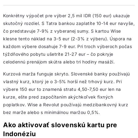
Konkrétny výpočet pre výber 2,5 mil IDR (150 eur) ukazuje
skutočný rozdiel. S Tatra bankou zaplatíte 10-14 eur navyše,
čo predstavuje 7-9% z vyberanej sumy. S kartou Wise
klesne tento náklad na 3-5 eur (2-3% z výberu). Úspora na
každom výbere dosahuje 7-9 eur. Pri troch výberoch počas
týždňového pobytu ušetríte 21-27 eur – čo pokryje
celodennú prenájom skútra alebo tri hodiny masáží.
Kurzová marža funguje skryto. Slovenské banky používajú
vlastný kurz, ktorý je o 3-5% horší než trhový kurz. Pri
výbere 150 eur to znamená stratu 4,50-7,50 eur len na
kurze, ešte pred započítaním akýchkoľvek fixných
poplatkov. Wise a Revolut používajú medzibankovný kurz
bez marže alebo s minimálnou maržou 0,5%.
Ako aktivovať slovenskú kartu pre
Indonéziu