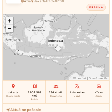
Ázia
Jakarta
UTC+07:00
KRAJINA
+
−
Indonesia
×
Jakarta
Leaflet
|
OpenStreetMap
Jakarta
1 904 569
284.4 mil.
Indonesian
Vľavo
km2
Hlavné mesto
Obyvateľov
Jazyk
Jazda
Rozloha
Aktuálne počasie