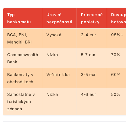
Typ
Úroveň
Priemerné
Dostupn
bankomatu
bezpečnosti
poplatky
hotovos
BCA, BNI,
Vysoká
2-4 eur
95%+
Mandiri, BRI
Commonwealth
Nízka
5-7 eur
70%
Bank
Bankomaty v
Veľmi nízka
3-5 eur
60%
obchodíkoch
Samostatné v
Nízka
4-6 eur
50%
turistických
zónach