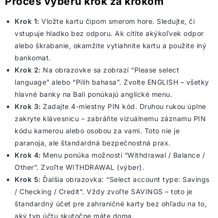
Proces výberu krok za krokom
Krok 1:
Vložte kartu čipom smerom hore. Sledujte, či
vstupuje hladko bez odporu. Ak cítite akýkoľvek odpor
alebo škrabanie, okamžite vytiahnite kartu a použite iný
bankomat.
Krok 2:
Na obrazovke sa zobrazí “Please select
language” alebo “Pilih bahasa”. Zvolte ENGLISH – všetky
hlavné banky na Bali ponúkajú anglické menu.
Krok 3:
Zadajte 4-miestny PIN kód. Druhou rukou úplne
zakryte klávesnicu – zabráňte vizuálnemu záznamu PIN
kódu kamerou alebo osobou za vami. Toto nie je
paranoja, ale štandardná bezpečnostná prax.
Krok 4:
Menu ponúka možnosti “Withdrawal / Balance /
Other”. Zvoľte WITHDRAWAL (výber).
Krok 5:
Ďalšia obrazovka: “Select account type: Savings
/ Checking / Credit”. Vždy zvoľte SAVINGS – toto je
štandardný účet pre zahraničné karty bez ohľadu na to,
aký typ účtu skutočne máte doma.