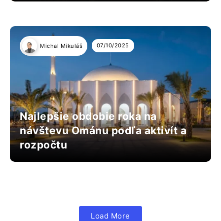
07/10/2025
Michal Mikuláš
Najlepšie obdobie roka na
návštevu Ománu podľa aktivít a
rozpočtu
Load More