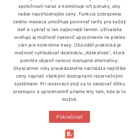
spoločností naraz a kombinuje ich ponuky, aby
našiel najvýhodnejšie ceny. Funkcia zobrazenia
celého mesiaca umožňuje porovnať tarify pre každý
deň a vybrať si ten najlacnejší termín. Užívatelia
oceňujú aj možnosť nastaviť upozornenia na pokles
cien pre konkrétne trasy. Obzvlášť praktická je
možnosť vyhľadávať destináciu „Kdekoľvek", ktorá
pomôže objaviť cenovo dostupné alternatívy.
Skyscanner roky preukázateľne nachádza najnižšie
ceny naprieč všetkými dostupnými rezervačnými
systémami. Pri rezervácii stojí za to sledovať dĺžku
prestupov a uprednostniť priame lety tam, kde je to
možné.
Pokračovať