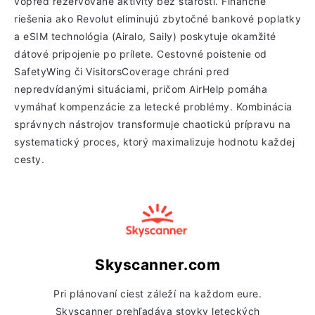
vopred rezervované aktivity bez starostí. Finančné
riešenia ako Revolut eliminujú zbytočné bankové poplatky
a eSIM technológia (Airalo, Saily) poskytuje okamžité
dátové pripojenie po prílete. Cestovné poistenie od
SafetyWing či VisitorsCoverage chráni pred
nepredvídanými situáciami, pričom AirHelp pomáha
vymáhať kompenzácie za letecké problémy. Kombinácia
správnych nástrojov transformuje chaotickú prípravu na
systematický proces, ktorý maximalizuje hodnotu každej
cesty.
Skyscanner.com
Pri plánovaní ciest záleží na každom eure.
Skyscanner prehľadáva stovky leteckých