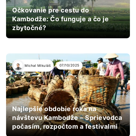
Očkovanie pre cestu do
Kambodže: Čo funguje a čo je
zbytočné?
07/10/2025
Michal Mikuláš
Najlepšie obdobie roka na
návštevu Kambodže – Sprievodca
počasím, rozpočtom a festivalmi