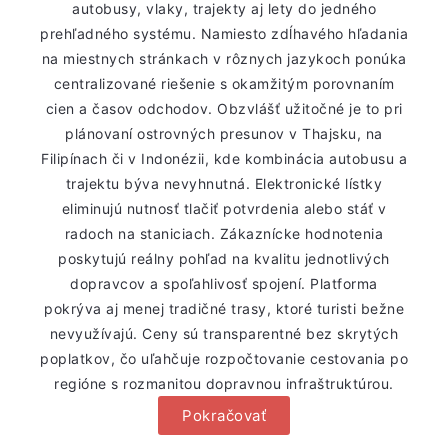
autobusy, vlaky, trajekty aj lety do jedného
prehľadného systému. Namiesto zdĺhavého hľadania
na miestnych stránkach v rôznych jazykoch ponúka
centralizované riešenie s okamžitým porovnaním
cien a časov odchodov. Obzvlášť užitočné je to pri
plánovaní ostrovných presunov v Thajsku, na
Filipínach či v Indonézii, kde kombinácia autobusu a
trajektu býva nevyhnutná. Elektronické lístky
eliminujú nutnosť tlačiť potvrdenia alebo stáť v
radoch na staniciach. Zákaznícke hodnotenia
poskytujú reálny pohľad na kvalitu jednotlivých
dopravcov a spoľahlivosť spojení. Platforma
pokrýva aj menej tradičné trasy, ktoré turisti bežne
nevyužívajú. Ceny sú transparentné bez skrytých
poplatkov, čo uľahčuje rozpočtovanie cestovania po
regióne s rozmanitou dopravnou infraštruktúrou.
Pokračovať