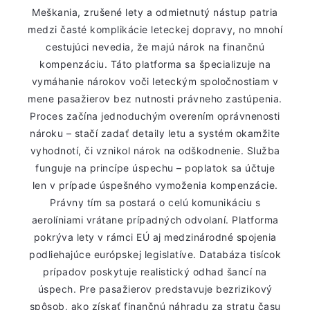
Meškania, zrušené lety a odmietnutý nástup patria
medzi časté komplikácie leteckej dopravy, no mnohí
cestujúci nevedia, že majú nárok na finančnú
kompenzáciu. Táto platforma sa špecializuje na
vymáhanie nárokov voči leteckým spoločnostiam v
mene pasažierov bez nutnosti právneho zastúpenia.
Proces začína jednoduchým overením oprávnenosti
nároku – stačí zadať detaily letu a systém okamžite
vyhodnotí, či vznikol nárok na odškodnenie. Služba
funguje na princípe úspechu – poplatok sa účtuje
len v prípade úspešného vymoženia kompenzácie.
Právny tím sa postará o celú komunikáciu s
aerolíniami vrátane prípadných odvolaní. Platforma
pokrýva lety v rámci EÚ aj medzinárodné spojenia
podliehajúce európskej legislatíve. Databáza tisícok
prípadov poskytuje realistický odhad šancí na
úspech. Pre pasažierov predstavuje bezrizikový
spôsob, ako získať finančnú náhradu za stratu času