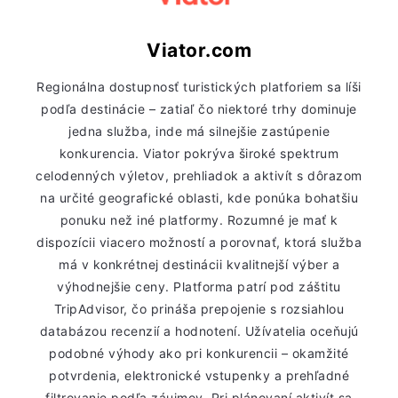
Viator.com
Regionálna dostupnosť turistických platforiem sa líši
podľa destinácie – zatiaľ čo niektoré trhy dominuje
jedna služba, inde má silnejšie zastúpenie
konkurencia. Viator pokrýva široké spektrum
celodenných výletov, prehliadok a aktivít s dôrazom
na určité geografické oblasti, kde ponúka bohatšiu
ponuku než iné platformy. Rozumné je mať k
dispozícii viacero možností a porovnať, ktorá služba
má v konkrétnej destinácii kvalitnejší výber a
výhodnejšie ceny. Platforma patrí pod záštitu
TripAdvisor, čo prináša prepojenie s rozsiahlou
databázou recenzií a hodnotení. Užívatelia oceňujú
podobné výhody ako pri konkurencii – okamžité
potvrdenia, elektronické vstupenky a prehľadné
filtrovanie podľa záujmov. Pri plánovaní aktivít sa