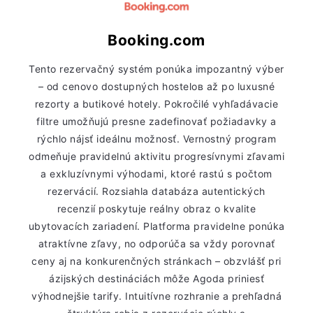
Booking.com
Tento rezervačný systém ponúka impozantný výber
– od cenovo dostupných hostelов až po luxusné
rezorty a butikové hotely. Pokročilé vyhľadávacie
filtre umožňujú presne zadefinovať požiadavky a
rýchlo nájsť ideálnu možnosť. Vernostný program
odmeňuje pravidelnú aktivitu progresívnymi zľavami
a exkluzívnymi výhodami, ktoré rastú s počtom
rezervácií. Rozsiahla databáza autentických
recenzií poskytuje reálny obraz o kvalite
ubytovacích zariadení. Platforma pravidelne ponúka
atraktívne zľavy, no odporúča sa vždy porovnať
ceny aj na konkurenčných stránkach – obzvlášť pri
ázijských destináciách môže Agoda priniesť
výhodnejšie tarify. Intuitívne rozhranie a prehľadná