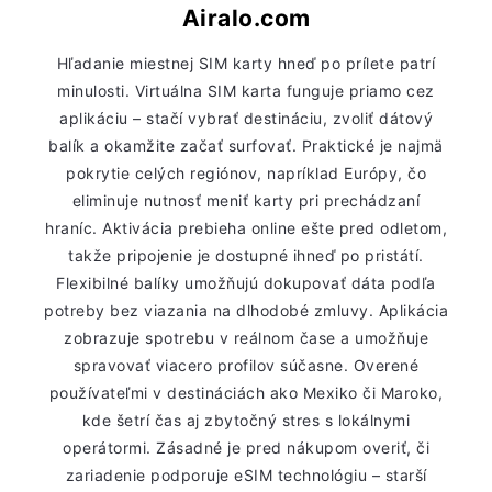
Airalo.com
Hľadanie miestnej SIM karty hneď po prílete patrí
minulosti. Virtuálna SIM karta funguje priamo cez
aplikáciu – stačí vybrať destináciu, zvoliť dátový
balík a okamžite začať surfovať. Praktické je najmä
pokrytie celých regiónov, napríklad Európy, čo
eliminuje nutnosť meniť karty pri prechádzaní
hraníc. Aktivácia prebieha online ešte pred odletom,
takže pripojenie je dostupné ihneď po pristátí.
Flexibilné balíky umožňujú dokupovať dáta podľa
potreby bez viazania na dlhodobé zmluvy. Aplikácia
zobrazuje spotrebu v reálnom čase a umožňuje
spravovať viacero profilov súčasne. Overené
používateľmi v destináciách ako Mexiko či Maroko,
kde šetrí čas aj zbytočný stres s lokálnymi
operátormi. Zásadné je pred nákupom overiť, či
zariadenie podporuje eSIM technológiu – starší