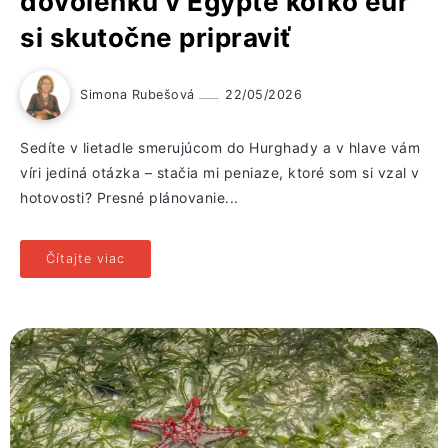
dovolenku v Egypte koľko eur
si skutočne pripraviť
Simona Rubešová
22/05/2026
Sedíte v lietadle smerujúcom do Hurghady a v hlave vám
víri jediná otázka – stačia mi peniaze, ktoré som si vzal v
hotovosti? Presné plánovanie...
Čítajte viac