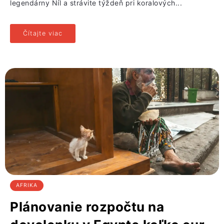
legendárny Níl a strávite týždeň pri koralových...
Čítajte viac
AFRIKA
Plánovanie rozpočtu na