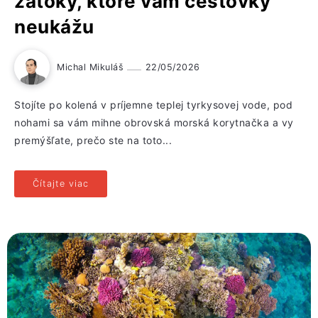
zátoky, ktoré vám cestovky
neukážu
Michal Mikuláš
22/05/2026
Stojíte po kolená v príjemne teplej tyrkysovej vode, pod
nohami sa vám mihne obrovská morská korytnačka a vy
premýšľate, prečo ste na toto...
Čítajte viac