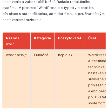
nastavenia a zabezpečiť bežné funkcie redakčného
systému. V prostredí WordPress ide typicky o cookies
súvisiace s autentifikáciou, administráciou a používateľskými
nastaveniami rozhrania.
Názov /
Kategória
Poskytovateľ
Účel
vzor
wordpress_*
Funkčné
hoplo.sk
WordPress
autentifikác
technické
nastavenia
súvisiace s
prihlásením
alebo prác
používateľa
systémom.