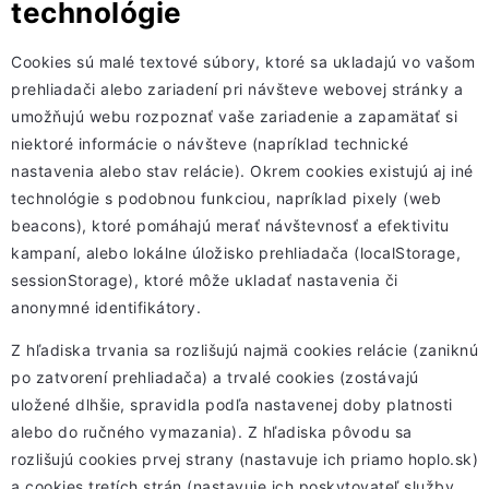
technológie
Cookies sú malé textové súbory, ktoré sa ukladajú vo vašom
prehliadači alebo zariadení pri návšteve webovej stránky a
umožňujú webu rozpoznať vaše zariadenie a zapamätať si
niektoré informácie o návšteve (napríklad technické
nastavenia alebo stav relácie). Okrem cookies existujú aj iné
technológie s podobnou funkciou, napríklad pixely (web
beacons), ktoré pomáhajú merať návštevnosť a efektivitu
kampaní, alebo lokálne úložisko prehliadača (localStorage,
sessionStorage), ktoré môže ukladať nastavenia či
anonymné identifikátory.
Z hľadiska trvania sa rozlišujú najmä cookies relácie (zaniknú
po zatvorení prehliadača) a trvalé cookies (zostávajú
uložené dlhšie, spravidla podľa nastavenej doby platnosti
alebo do ručného vymazania). Z hľadiska pôvodu sa
rozlišujú cookies prvej strany (nastavuje ich priamo hoplo.sk)
a cookies tretích strán (nastavuje ich poskytovateľ služby,