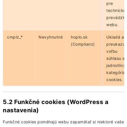
pre
technickú
prevádzk
webu.
cmplz_*
Nevyhnutné
hoplo.sk
Ukladá a
(Complianz)
preukazuj
voľbu
súhlasu s
jednotlivý
kategória
cookies.
5.2 Funkčné cookies (WordPress a
nastavenia)
Funkčné cookies pomáhajú webu zapamätať si niektoré vaše