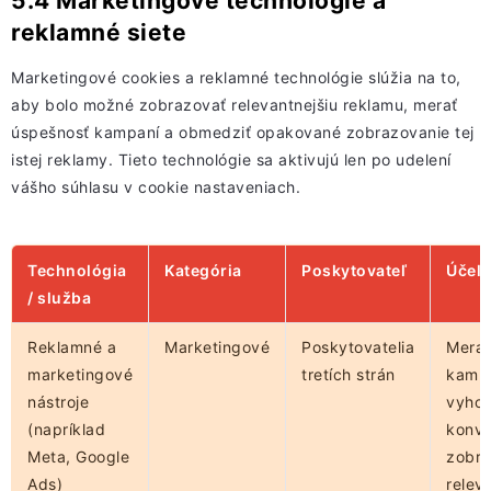
5.4 Marketingové technológie a
reklamné siete
Marketingové cookies a reklamné technológie slúžia na to,
aby bolo možné zobrazovať relevantnejšiu reklamu, merať
úspešnosť kampaní a obmedziť opakované zobrazovanie tej
istej reklamy. Tieto technológie sa aktivujú len po udelení
vášho súhlasu v cookie nastaveniach.
Technológia
Kategória
Poskytovateľ
Účel
/ služba
Reklamné a
Marketingové
Poskytovatelia
Meran
marketingové
tretích strán
kampa
nástroje
vyho
(napríklad
konver
Meta, Google
zobra
Ads)
relev