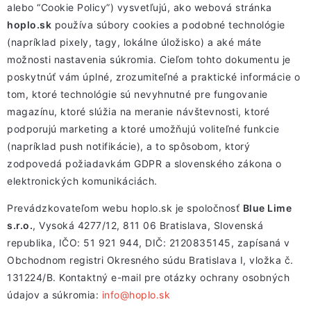
alebo “Cookie Policy”) vysvetľujú, ako webová stránka
hoplo.sk
používa súbory cookies a podobné technológie
(napríklad pixely, tagy, lokálne úložisko) a aké máte
možnosti nastavenia súkromia. Cieľom tohto dokumentu je
poskytnúť vám úplné, zrozumiteľné a praktické informácie o
tom, ktoré technológie sú nevyhnutné pre fungovanie
magazínu, ktoré slúžia na meranie návštevnosti, ktoré
podporujú marketing a ktoré umožňujú voliteľné funkcie
(napríklad push notifikácie), a to spôsobom, ktorý
zodpovedá požiadavkám GDPR a slovenského zákona o
elektronických komunikáciách.
Prevádzkovateľom webu hoplo.sk je spoločnosť
Blue Lime
s.r.o.
, Vysoká 4277/12, 811 06 Bratislava, Slovenská
republika, IČO: 51 921 944, DIČ: 2120835145, zapísaná v
Obchodnom registri Okresného súdu Bratislava I, vložka č.
131224/B. Kontaktný e-mail pre otázky ochrany osobných
údajov a súkromia:
info@hoplo.sk