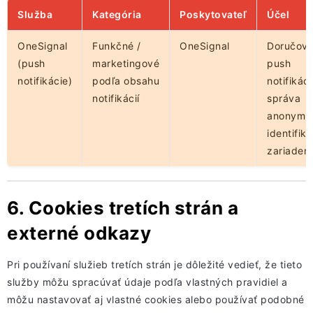
Služba
Kategória
Poskytovateľ
Účel
OneSignal
Funkčné /
OneSignal
Doručova
(push
marketingové
push
notifikácie)
podľa obsahu
notifikácií
notifikácií
správa
anonymn
identifik
zariadení
6. Cookies tretích strán a
externé odkazy
Pri používaní služieb tretích strán je dôležité vedieť, že tieto
služby môžu spracúvať údaje podľa vlastných pravidiel a
môžu nastavovať aj vlastné cookies alebo používať podobné