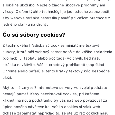
a lokálne úložisko. Nejde o žiadne škodlivé programy ani
vírusy. Cieľom týchto technológií je jednoducho zabezpečiť,
aby webová stránka nestratila pamäť pri vašom prechode z
jedného článku na druhý.
Čo sú súbory cookies?
Z technického hľadiska sú cookies miniatúrne textové
súbory, ktoré náš webový server odošle do vášho zariadenia
(do mobilu, tabletu alebo počítača) vo chvíli, keď našu
stránku navštívite. Váš internetový prehliadač (napríklad
Chrome alebo Safari) si tento krátky textový kód bezpečne
uloží.
Aký to má zmysel? Internetové servery vo svojej podstate
nemajú pamäť. Keby neexistovali cookies, pri každom
kliknutí na novú podstránku by vás náš web považoval za
úplne nového návštevníka. Vďaka cookies si však web
dokáže zapamätať napríklad to, že ste už raz odklikli našu