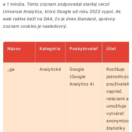
a 1 minúta. Tento zoznam zodpovedal staršej verzii
Universal Analytics, ktorú Google od roku 2023 vypol. Ak
web reálne beží na GA4, čo je dnes štandard, správny
zoznam cookies je nasledovný.
Názov
Kategória
Poskytovateľ
Účel
_ga
Analytické
Google
Rozlišuje
(Google
jednotlivých
Analytics 4)
používateľo
naprieč
reláciami a
umožňuje
vytvárať
anonymizov
štatistiky