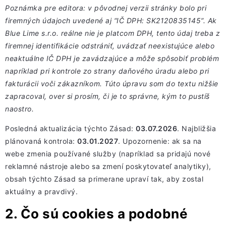
Poznámka pre editora: v pôvodnej verzii stránky bolo pri
firemných údajoch uvedené aj “IČ DPH: SK2120835145”. Ak
Blue Lime s.r.o. reálne nie je platcom DPH, tento údaj treba z
firemnej identifikácie odstrániť, uvádzať neexistujúce alebo
neaktuálne IČ DPH je zavádzajúce a môže spôsobiť problém
napríklad pri kontrole zo strany daňového úradu alebo pri
fakturácii voči zákazníkom. Túto úpravu som do textu nižšie
zapracoval, over si prosím, či je to správne, kým to pustíš
naostro.
Posledná aktualizácia týchto Zásad:
03.07.2026
. Najbližšia
plánovaná kontrola:
03.01.2027
. Upozornenie: ak sa na
webe zmenia používané služby (napríklad sa pridajú nové
reklamné nástroje alebo sa zmení poskytovateľ analytiky),
obsah týchto Zásad sa primerane upraví tak, aby zostal
aktuálny a pravdivý.
2. Čo sú cookies a podobné