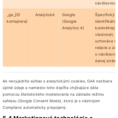
návštevnosti
_ga_[ID
Analytické
Google
Špecifický
kontajnera]
(Google
identifikátor
Analytics 4)
konkrétnej 
vlastnosti,
uchováva st
relácie a úd
o návštevno
danej stránk
Ak nevyjadríte súhlas s analytickými cookies, GA4 nezbiera
úplné údaje a namiesto toho dopĺňa chýbajúce dáta
pomocou štatistického modelovania na základe režimu
súhlasu (Google Consent Mode), ktorý je s nástrojom
Complianz automaticky prepojený.