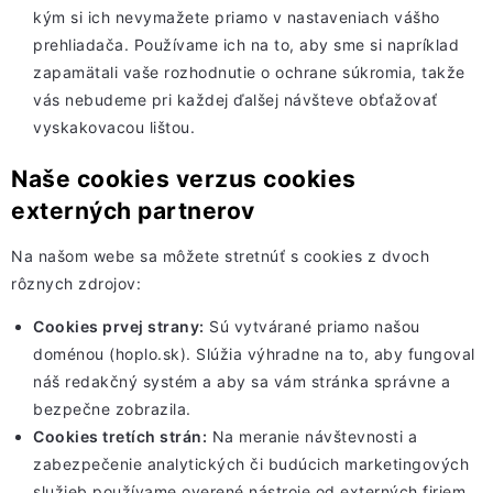
kým si ich nevymažete priamo v nastaveniach vášho
prehliadača. Používame ich na to, aby sme si napríklad
zapamätali vaše rozhodnutie o ochrane súkromia, takže
vás nebudeme pri každej ďalšej návšteve obťažovať
vyskakovacou lištou.
Naše cookies verzus cookies
externých partnerov
Na našom webe sa môžete stretnúť s cookies z dvoch
rôznych zdrojov:
Cookies prvej strany:
Sú vytvárané priamo našou
doménou (hoplo.sk). Slúžia výhradne na to, aby fungoval
náš redakčný systém a aby sa vám stránka správne a
bezpečne zobrazila.
Cookies tretích strán:
Na meranie návštevnosti a
zabezpečenie analytických či budúcich marketingových
služieb používame overené nástroje od externých firiem