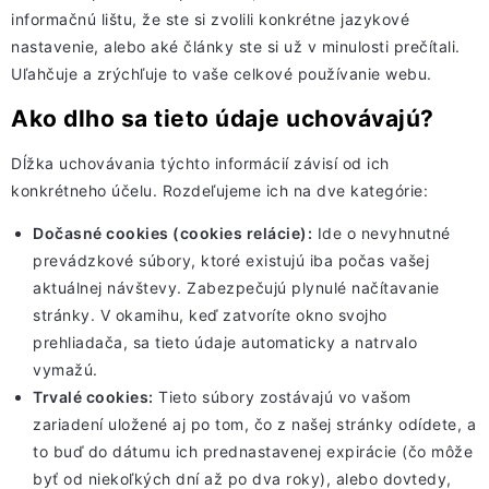
informačnú lištu, že ste si zvolili konkrétne jazykové
nastavenie, alebo aké články ste si už v minulosti prečítali.
Uľahčuje a zrýchľuje to vaše celkové používanie webu.
Ako dlho sa tieto údaje uchovávajú?
Dĺžka uchovávania týchto informácií závisí od ich
konkrétneho účelu. Rozdeľujeme ich na dve kategórie:
Dočasné cookies (cookies relácie):
Ide o nevyhnutné
prevádzkové súbory, ktoré existujú iba počas vašej
aktuálnej návštevy. Zabezpečujú plynulé načítavanie
stránky. V okamihu, keď zatvoríte okno svojho
prehliadača, sa tieto údaje automaticky a natrvalo
vymažú.
Trvalé cookies:
Tieto súbory zostávajú vo vašom
zariadení uložené aj po tom, čo z našej stránky odídete, a
to buď do dátumu ich prednastavenej expirácie (čo môže
byť od niekoľkých dní až po dva roky), alebo dovtedy,