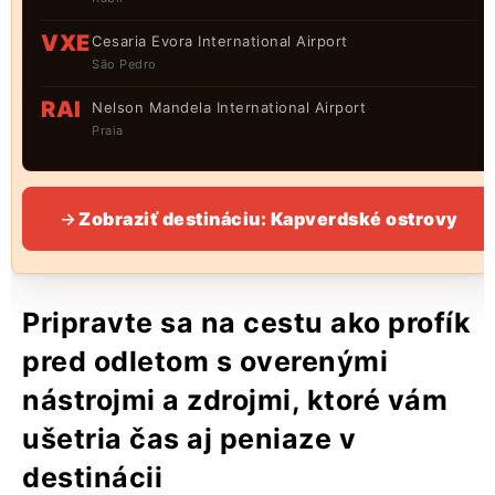
VXE
Cesaria Evora International Airport
São Pedro
RAI
Nelson Mandela International Airport
Praia
Zobraziť destináciu: Kapverdské ostrovy
Pripravte sa na cestu ako profík
pred odletom s overenými
nástrojmi a zdrojmi, ktoré vám
ušetria čas aj peniaze v
destinácii