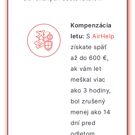
Kompenzácia
letu:
S
AirHelp
získate späť
až do 600 €,
ak vám let
meškal viac
ako 3 hodiny,
bol zrušený
menej ako 14
dní pred
odletom,