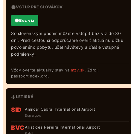
VSTUP PRE SLOVÁKOV
Bez víz
So slovenským pasom môžete vstúpiť bez víz do 30
dní. Pred cestou si odporúčame overiť aktuálnu dĺžku
povoleného pobytu, účel návštevy a ďalšie vstupné
podmienky.
Vždy overte aktuálny stav na
mzv.sk
. Zdroj:
passportindex.org.
LETISKÁ
SID
Amílcar Cabral International Airport
Espargos
BVC
Aristides Pereira International Airport
Rabil