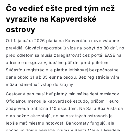
Čo vedieť ešte pred tým než
vyrazíte na Kapverdské
ostrovy
Od 1. januára 2026 platia na Kapverdách nové vstupné
pravidlá. Slováci nepotrebujú víza na pobyt do 30 dní, no
pred odletom sa musia zaregistrovať cez portál EASE na
adrese ease.gov.cv, ideálne päť dní pred príletom.
Súčasťou registrácie je platba letiskovej bezpečnostnej
dane okolo 31 až 35 eur na osobu. Bez registrácie vám
môžu odmietnuť vstup do krajiny.
Cestovný pas musí byť platný minimálne šesť mesiacov.
Oficiálnou menou je kapverdské escudo, pričom 1 euro
zodpovedá približne 110 escudom. Na Sal a Boa Vista sa
eurá bežne akceptujú, no na ostatných ostrovoch je
lepšie mať miestnu hotovosť. Bankomaty fungujú, ale
občas im dôjdu peniaze, najmä v Santa Maria a Mindele.