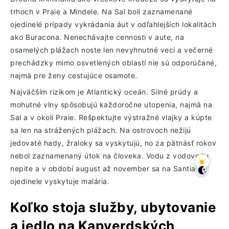
trhoch v Praie a Mindele. Na Sal boli zaznamenané
ojedinelé prípady vykrádania áut v odľahlejších lokalitách
ako Buracona. Nenechávajte cennosti v aute, na
osamelých plážach noste len nevyhnutné veci a večerné
prechádzky mimo osvetlených oblastí nie sú odporúčané,
najmä pre ženy cestujúce osamote.
Najväčším rizikom je Atlantický oceán. Silné prúdy a
mohutné vlny spôsobujú každoročne utopenia, najmä na
Sal a v okolí Praie. Rešpektujte výstražné vlajky a kúpte
sa len na strážených plážach. Na ostrovoch nežijú
jedovaté hady, žraloky sa vyskytujú, no za pätnásť rokov
nebol zaznamenaný útok na človeka. Vodu z vodovodu
nepite a v období august až november sa na Santiagu
ojedinele vyskytuje malária.
Koľko stoja služby, ubytovanie
a jedlo na Kapverdských