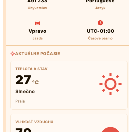
491 233
Portuguese
Obyvateľov
Jazyk
Vpravo
UTC-01:00
Jazda
Časové pásmo
AKTUÁLNE POČASIE
TEPLOTA A STAV
27
°C
Slnečno
Praia
VLHKOSŤ VZDUCHU