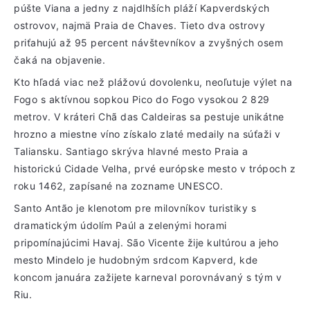
púšte Viana a jedny z najdlhších pláží Kapverdských
ostrovov, najmä Praia de Chaves. Tieto dva ostrovy
priťahujú až 95 percent návštevníkov a zvyšných osem
čaká na objavenie.
Kto hľadá viac než plážovú dovolenku, neoľutuje výlet na
Fogo s aktívnou sopkou Pico do Fogo vysokou 2 829
metrov. V kráteri Chã das Caldeiras sa pestuje unikátne
hrozno a miestne víno získalo zlaté medaily na súťaži v
Taliansku. Santiago skrýva hlavné mesto Praia a
historickú Cidade Velha, prvé európske mesto v trópoch z
roku 1462, zapísané na zozname UNESCO.
Santo Antão je klenotom pre milovníkov turistiky s
dramatickým údolím Paúl a zelenými horami
pripomínajúcimi Havaj. São Vicente žije kultúrou a jeho
mesto Mindelo je hudobným srdcom Kapverd, kde
koncom januára zažijete karneval porovnávaný s tým v
Riu.