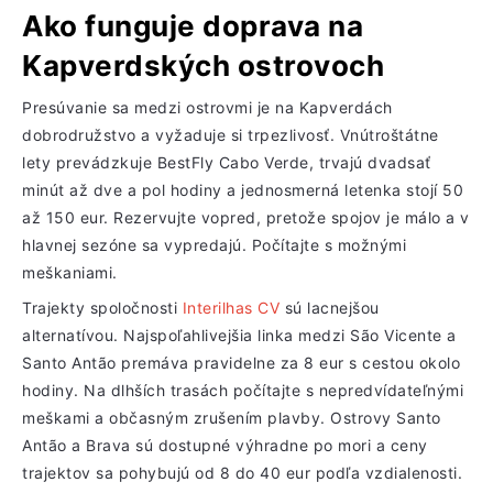
Ako funguje doprava na
Kapverdských ostrovoch
Presúvanie sa medzi ostrovmi je na Kapverdách
dobrodružstvo a vyžaduje si trpezlivosť. Vnútroštátne
lety prevádzkuje BestFly Cabo Verde, trvajú dvadsať
minút až dve a pol hodiny a jednosmerná letenka stojí 50
až 150 eur. Rezervujte vopred, pretože spojov je málo a v
hlavnej sezóne sa vypredajú. Počítajte s možnými
meškaniami.
Trajekty spoločnosti
Interilhas CV
sú lacnejšou
alternatívou. Najspoľahlivejšia linka medzi São Vicente a
Santo Antão premáva pravidelne za 8 eur s cestou okolo
hodiny. Na dlhších trasách počítajte s nepredvídateľnými
meškami a občasným zrušením plavby. Ostrovy Santo
Antão a Brava sú dostupné výhradne po mori a ceny
trajektov sa pohybujú od 8 do 40 eur podľa vzdialenosti.