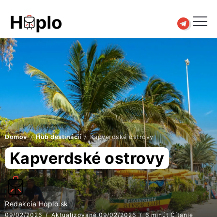
Domov
Hub destinácií
Kapverdské ostrovy
/
/
Kapverdské ostrovy
Redakcia Hoplo.sk
09/02/2026
Aktualizované 09/02/2026
6 minút Čítanie