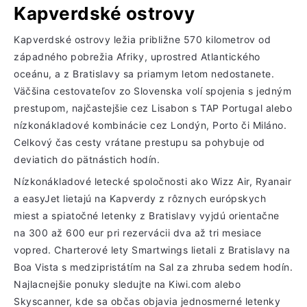
Kapverdské ostrovy
Kapverdské ostrovy ležia približne 570 kilometrov od
západného pobrežia Afriky, uprostred Atlantického
oceánu, a z Bratislavy sa priamym letom nedostanete.
Väčšina cestovateľov zo Slovenska volí spojenia s jedným
prestupom, najčastejšie cez Lisabon s TAP Portugal alebo
nízkonákladové kombinácie cez Londýn, Porto či Miláno.
Celkový čas cesty vrátane prestupu sa pohybuje od
deviatich do pätnástich hodín.
Nízkonákladové letecké spoločnosti ako Wizz Air, Ryanair
a easyJet lietajú na Kapverdy z rôznych európskych
miest a spiatočné letenky z Bratislavy vyjdú orientačne
na 300 až 600 eur pri rezervácii dva až tri mesiace
vopred. Charterové lety Smartwings lietali z Bratislavy na
Boa Vista s medzipristátím na Sal za zhruba sedem hodín.
Najlacnejšie ponuky sledujte na Kiwi.com alebo
Skyscanner, kde sa občas objavia jednosmerné letenky