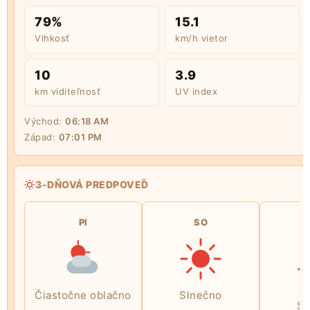
79%
15.1
Vlhkosť
km/h vietor
10
3.9
km viditeľnosť
UV index
Východ:
06:18 AM
Západ:
07:01 PM
3-DŇOVÁ PREDPOVEĎ
PI
SO
Čiastočne oblačno
Slnečno
Sl