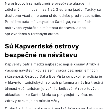
Na ostrovoch sa najlacnejšie presúvate aluguermi,
zdieľanými minibusmi za 1 až 3 eurá na jazdu. Taxíky sú
dostupné všade, no cenu si dohodnite pred nasadnutím.
Prenájom auta má zmysel na Santiagu, na menších
ostrovoch vystačíte s miestnou dopravou alebo
sprievodcom s terénnym autom.
Sú Kapverdské ostrovy
bezpečné na návštevu
Kapverdy patria medzi najbezpečnejšie krajiny Afriky a
väčšina návštevníkov sa sem vracia bez nepríjemných
skúseností. Ostrovy Sal a Boa Vista sú pokojné, polícia je
v hlavných turistických zónach prítomná a násilná trestná
činnosť voči turistom je veľmi zriedkavá. V rezortových
oblastiach ako Santa Maria sa pohybujete voľne, no
zdravý rozum je na mieste vždy.
Drobná kriminalita ako vreckové krádeže sa vyskytuje na