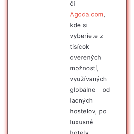
či
Agoda.com
,
kde si
vyberiete z
tisícok
overených
možností,
využívaných
globálne – od
lacných
hostelov, po
luxusné
hotely.