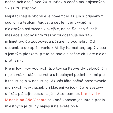
nočné neklesajú pod 20 stupňov a oceán má príjemných
22 až 26 stupňov.
Najstabilnejšie obdobie je november až jún s príjemným
suchom a teplom. August a september bývajú na
niektorých ostrovoch vlhkejšie, no na Sal neprší celé
mesiace a ročný úhrn zrážok tu dosahuje len 145
milimetrov, čo zodpovedá púštnemu podnebiu. Od
decembra do apríla vanie z Afriky harmattan, teplý vietor
s jemným pieskom, preto sa hodia slnečné okuliare nielen
proti slnku.
Pre milovníkov vodných športov sú Kapverdy celoročným
rajom vďaka stálemu vetru s ideálnymi podmienkami pre
kitesurfing a windsurfing. Ak vás láka nočné pozorovanie
morských korytnačiek pri kladení vajíčok, čo je svetový
unikát, plánujte cestu na júl až september.
Karneval v
Mindele na São Vicente
sa koná koncom januára a podľa
miestnych je druhý najlepší na svete po Riu.