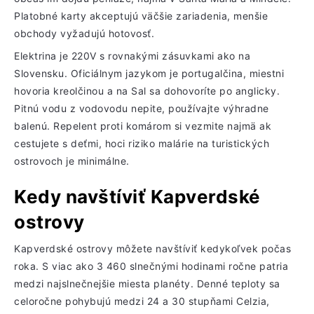
Platobné karty akceptujú väčšie zariadenia, menšie
obchody vyžadujú hotovosť.
Elektrina je 220V s rovnakými zásuvkami ako na
Slovensku. Oficiálnym jazykom je portugalčina, miestni
hovoria kreolčinou a na Sal sa dohovoríte po anglicky.
Pitnú vodu z vodovodu nepite, používajte výhradne
balenú. Repelent proti komárom si vezmite najmä ak
cestujete s deťmi, hoci riziko malárie na turistických
ostrovoch je minimálne.
Kedy navštíviť Kapverdské
ostrovy
Kapverdské ostrovy môžete navštíviť kedykoľvek počas
roka. S viac ako 3 460 slnečnými hodinami ročne patria
medzi najslnečnejšie miesta planéty. Denné teploty sa
celoročne pohybujú medzi 24 a 30 stupňami Celzia,