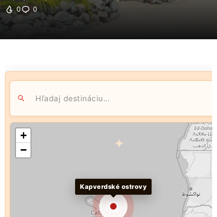
0
0
+
−
Kapverdské ostrovy