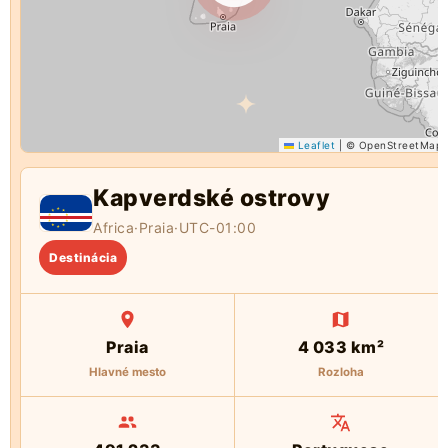
Leaflet
|
© OpenStreetMap
Kapverdské ostrovy
Africa
·
Praia
·
UTC-01:00
Destinácia
Praia
4 033 km²
Hlavné mesto
Rozloha