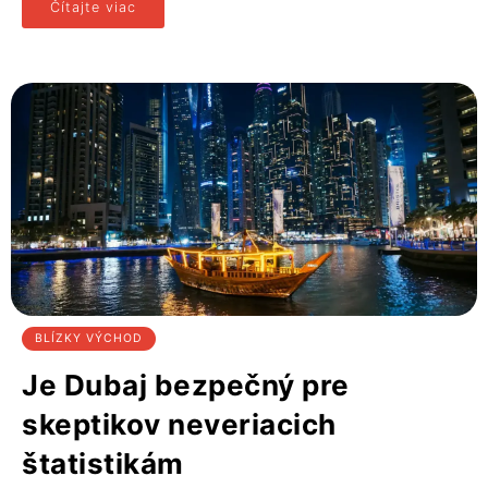
Čítajte viac
BLÍZKY VÝCHOD
Je Dubaj bezpečný pre
skeptikov neveriacich
štatistikám