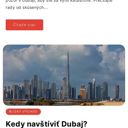
pozor v Dubaji, aby ste sa vyhli katastrofe. Prečítajte
rady od skúsených...
Čítajte viac
BLÍZKY VÝCHOD
Kedy navštíviť Dubaj?