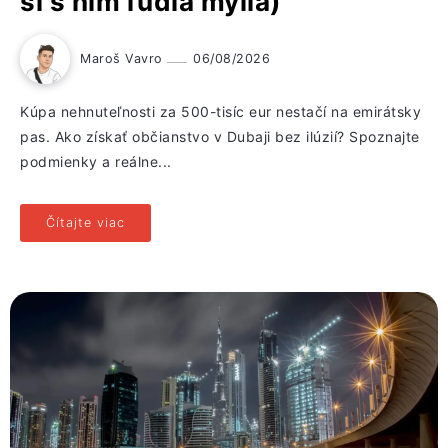
si s ním ľudia mýlia)
Maroš Vavro
06/08/2026
Kúpa nehnuteľnosti za 500-tisíc eur nestačí na emirátsky
pas. Ako získať občianstvo v Dubaji bez ilúzií? Spoznajte
podmienky a reálne...
Čítajte viac