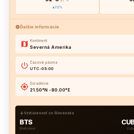
27°C
72%
Ďalšie informácie
Kontinent
Severná Amerika
Časové pásma
UTC-05:00
Súradnice
21.50°N -80.00°E
Vzdialenosť zo Slovenska
BTS
CU
Bratislava
Cub