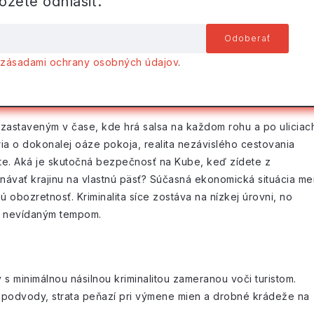
žete odhlásiť.
o
zásadami ochrany osobných údajov
.
m zastaveným v čase, kde hrá salsa na každom rohu a po uliciac
ia o dokonalej oáze pokoja, realita nezávislého cestovania
íte. Aká je skutočná bezpečnosť na Kube, keď zídete z
návať krajinu na vlastnú päsť? Súčasná ekonomická situácia me
 obozretnosť. Kriminalita síce zostáva na nízkej úrovni, no
ie nevídaným tempom.
 s minimálnou násilnou kriminalitou zameranou voči turistom.
é podvody, strata peňazí pri výmene mien a drobné krádeže na