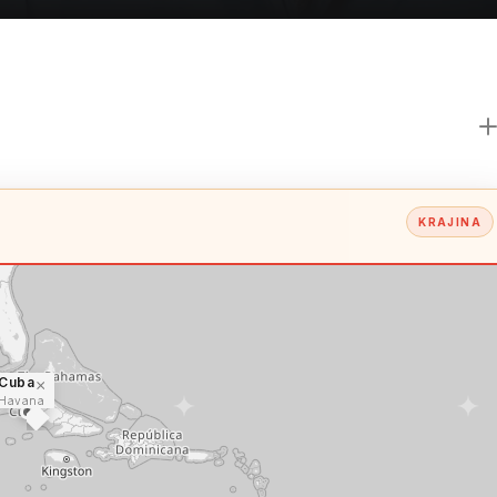
KRAJINA
Cuba
×
Havana