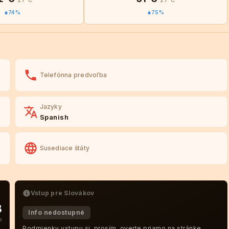
27°C
27°C
74%
75%
Telefónna predvoľba
Jazyky
Spanish
Susediace štáty
Vstup pre Slovákov
B
Info nedostupné
a
Podmienky vstupu si, prosím, overte priamo na stránke