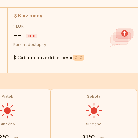
Kurz meny
1 EUR =
--
CUC
Kurz nedostupný
$ Cuban convertible peso
CUC
Piatok
Sobota
Slnečno
Slnečno
2°C
31°C