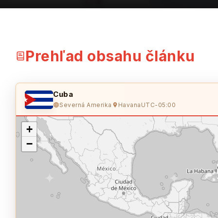
Prehľad obsahu článku
Cuba
Severná Amerika
Havana
UTC-05:00
+
−