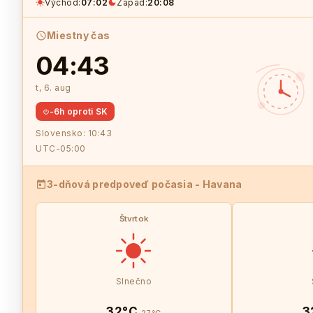
Východ:
07:02
Západ:
20:08
Miestny čas
04:43
t, 6. aug
-6h oproti SK
Slovensko:
10:43
UTC-05:00
3-dňová predpoveď počasia - Havana
Štvrtok
Slnečno
32°C
3