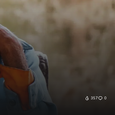
357
0