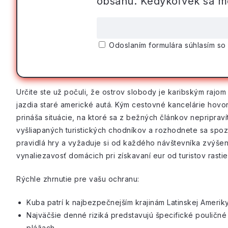
obsahu. Kedykoľvek sa mô
Odoslaním formulára súhlasím s
Určite ste už počuli, že ostrov slobody je karibským rajo
jazdia staré americké autá. Kým cestovné kancelárie hovor
prináša situácie, na ktoré sa z bežných článkov nepriprav
vyšliapaných turistických chodníkov a rozhodnete sa spoz
pravidlá hry a vyžaduje si od každého návštevníka zvýšenú
vynaliezavosť domácich pri získavaní eur od turistov rast
Rýchle zhrnutie pre vašu ochranu:
Kuba patrí k najbezpečnejším krajinám Latinskej Ameriky
Najväčšie denné riziká predstavujú špecifické pouličn
plážach.