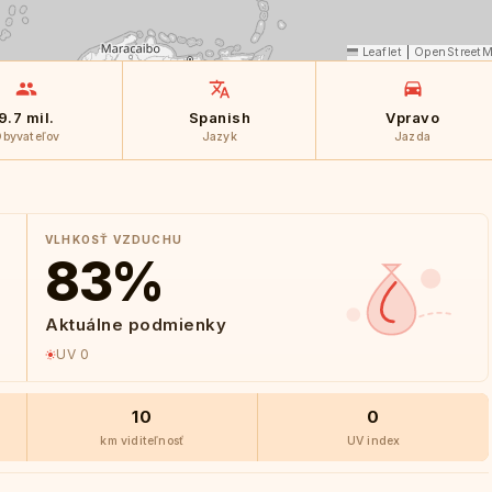
Leaflet
|
OpenStreet
9.7 mil.
Spanish
Vpravo
byvateľov
Jazyk
Jazda
VLHKOSŤ VZDUCHU
83
%
Aktuálne podmienky
UV 0
10
0
km viditeľnosť
UV index