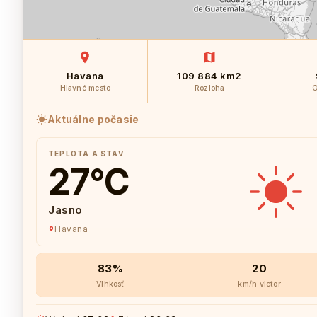
Havana
109 884 km2
Hlavné mesto
Rozloha
O
Aktuálne počasie
TEPLOTA A STAV
27
°C
Jasno
Havana
83%
20
Vlhkosť
km/h vietor