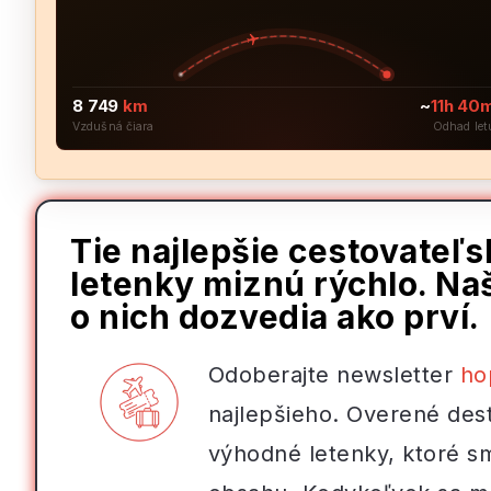
8 749
km
~
11h 40
Vzdušná čiara
Odhad let
Tie najlepšie cestovateľ
letenky miznú rýchlo. Naš
o nich dozvedia ako prví.
Odoberajte newsletter
ho
najlepšieho. Overené dest
výhodné letenky, ktoré s