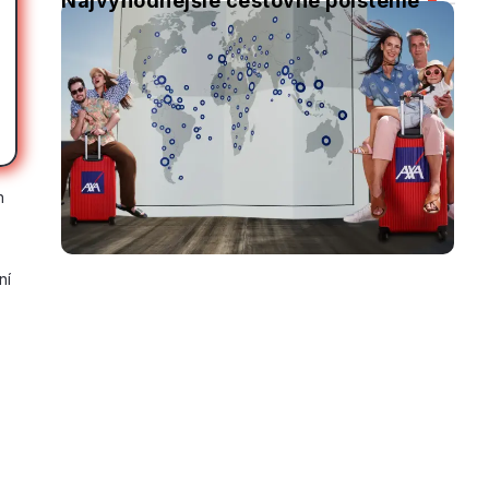
Najvýhodnejšie cestovné poistenie
h
ní