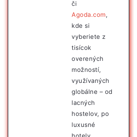
či
Agoda.com
,
kde si
vyberiete z
tisícok
overených
možností,
využívaných
globálne – od
lacných
hostelov, po
luxusné
hotely.