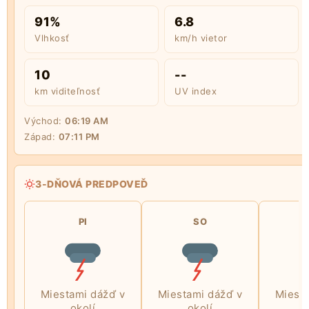
91%
6.8
Vlhkosť
km/h vietor
10
--
km viditeľnosť
UV index
Východ:
06:19 AM
Západ:
07:11 PM
3-DŇOVÁ PREDPOVEĎ
PI
SO
Miestami dážď v
Miestami dážď v
Miesta
okolí
okolí