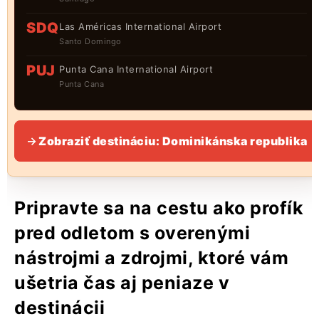
SDQ
Las Américas International Airport
Santo Domingo
PUJ
Punta Cana International Airport
Punta Cana
Zobraziť destináciu: Dominikánska republika
Pripravte sa na cestu ako profík
pred odletom s overenými
nástrojmi a zdrojmi, ktoré vám
ušetria čas aj peniaze v
destinácii