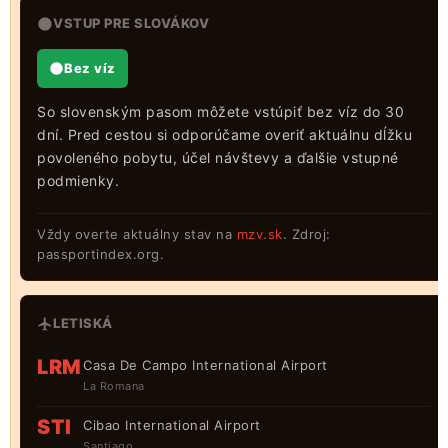
VSTUP PRE SLOVÁKOV
Bez víz
So slovenským pasom môžete vstúpiť bez víz do 30
dní. Pred cestou si odporúčame overiť aktuálnu dĺžku
povoleného pobytu, účel návštevy a ďalšie vstupné
podmienky.
Vždy overte aktuálny stav na
mzv.sk
. Zdroj:
passportindex.org.
LETISKÁ
LRM
Casa De Campo International Airport
La Romana
STI
Cibao International Airport
Santiago