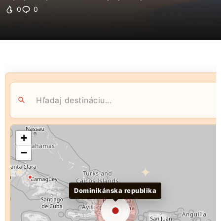
0
0
+
−
Dominikánska republika