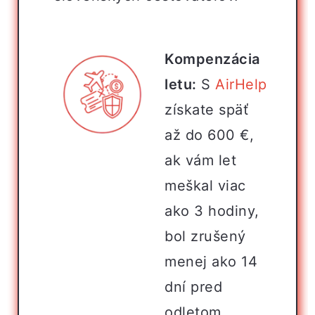
Kompenzácia
letu:
S
AirHelp
získate späť
až do 600 €,
ak vám let
meškal viac
ako 3 hodiny,
bol zrušený
menej ako 14
dní pred
odletom,