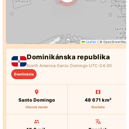
Leaflet
|
© OpenStreetMap
Dominikánska republika
North America
·
Santo Domingo
·
UTC-04:00
Destinácia
Santo Domingo
48 671 km²
Hlavné mesto
Rozloha