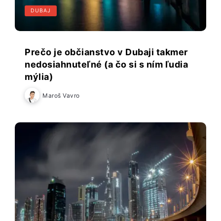
DUBAJ
Prečo je občianstvo v Dubaji takmer
nedosiahnuteľné (a čo si s ním ľudia
mýlia)
Maroš Vavro