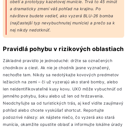
obetí a prototypy kazetovej munície. Trvá to 45 minút
a dramaticky zmení váš pohľad na krajinu. Po
návšteve budete vedieť, ako vyzerá BLU-26 bomba
(najčastejší typ nevybuchnutej munície) a prečo sa k
nej nikdy nedotknúť.
Pravidlá pohybu v rizikových oblastiach
Základné pravidlo je jednoduché: držte sa označených
chodníkov a ciest. Ak nie je chodník jasne vyznačený,
nechoďte tam. Nikdy sa nedotýkajte kovových predmetov
ležiacich na zemi – či už vyzerajú ako staré bomby, alebo
len neidentifikovateľné kusy kovu. UXO môže vybuchnúť od
jemného pohybu, šoku alebo už len od hrdzavenia.
Neodchyľujte sa od turistických trás, aj keď vidíte zaujímavý
pohľad alebo chcete vyskúšať shortcut. Reportujte
podozrivé nálezy: ak nájdete niečo, čo vyzerá ako stará
munícia, okamžite opustite oblasť a informujte lokálne úrady