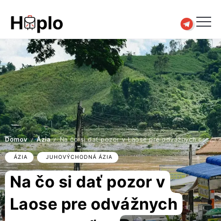
Domov
Ázia
Na čo si dať pozor v Laose pre odvážnych cestovateľov odmietajúcich tradičné dovolenkové rezorty
/
/
ÁZIA
JUHOVÝCHODNÁ ÁZIA
Na čo si dať pozor v
Laose pre odvážnych