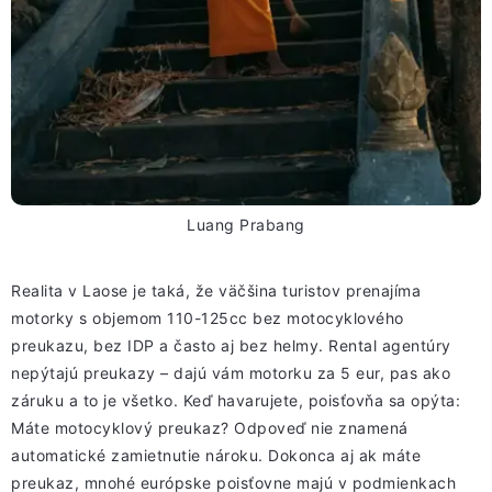
Luang Prabang
Realita v Laose je taká, že väčšina turistov prenajíma
motorky s objemom 110-125cc bez motocyklového
preukazu, bez IDP a často aj bez helmy. Rental agentúry
nepýtajú preukazy – dajú vám motorku za 5 eur, pas ako
záruku a to je všetko. Keď havarujete, poisťovňa sa opýta:
Máte motocyklový preukaz? Odpoveď nie znamená
automatické zamietnutie nároku. Dokonca aj ak máte
preukaz, mnohé európske poisťovne majú v podmienkach