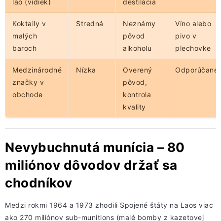
lao (vidiek)
destilácia
Koktaily v
Stredná
Neznámy
Víno alebo
malých
pôvod
pivo v
baroch
alkoholu
plechovke
Medzinárodné
Nízka
Overený
Odporúčané
značky v
pôvod,
obchode
kontrola
kvality
Nevybuchnutá munícia – 80
miliónov dôvodov držať sa
chodníkov
Medzi rokmi 1964 a 1973 zhodili Spojené štáty na Laos viac
ako 270 miliónov sub-munitions (malé bomby z kazetovej