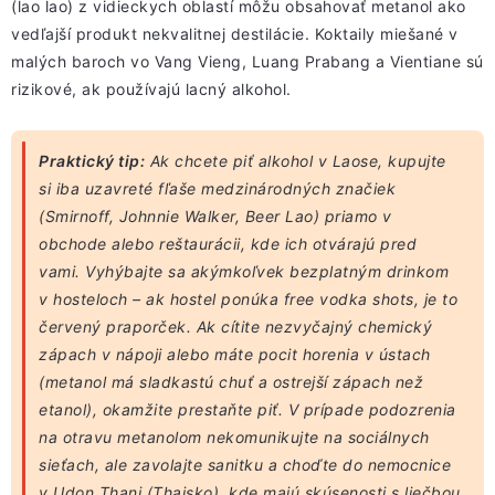
(lao lao) z vidieckych oblastí môžu obsahovať metanol ako
vedľajší produkt nekvalitnej destilácie. Koktaily miešané v
malých baroch vo Vang Vieng, Luang Prabang a Vientiane sú
rizikové, ak používajú lacný alkohol.
Praktický tip:
Ak chcete piť alkohol v Laose, kupujte
si iba uzavreté fľaše medzinárodných značiek
(Smirnoff, Johnnie Walker, Beer Lao) priamo v
obchode alebo reštaurácii, kde ich otvárajú pred
vami. Vyhýbajte sa akýmkoľvek bezplatným drinkom
v hosteloch – ak hostel ponúka free vodka shots, je to
červený praporček. Ak cítite nezvyčajný chemický
zápach v nápoji alebo máte pocit horenia v ústach
(metanol má sladkastú chuť a ostrejší zápach než
etanol), okamžite prestaňte piť. V prípade podozrenia
na otravu metanolom nekomunikujte na sociálnych
sieťach, ale zavolajte sanitku a choďte do nemocnice
v Udon Thani (Thajsko), kde majú skúsenosti s liečbou