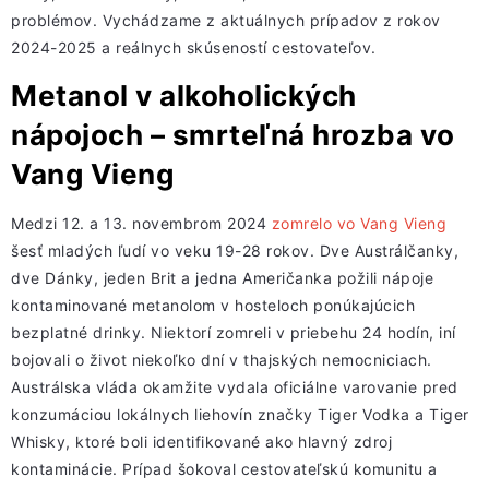
problémov. Vychádzame z aktuálnych prípadov z rokov
2024-2025 a reálnych skúseností cestovateľov.
Metanol v alkoholických
nápojoch – smrteľná hrozba vo
Vang Vieng
Medzi 12. a 13. novembrom 2024
zomrelo vo Vang Vieng
šesť mladých ľudí vo veku 19-28 rokov. Dve Austrálčanky,
dve Dánky, jeden Brit a jedna Američanka požili nápoje
kontaminované metanolom v hosteloch ponúkajúcich
bezplatné drinky. Niektorí zomreli v priebehu 24 hodín, iní
bojovali o život niekoľko dní v thajských nemocniciach.
Austrálska vláda okamžite vydala oficiálne varovanie pred
konzumáciou lokálnych liehovín značky Tiger Vodka a Tiger
Whisky, ktoré boli identifikované ako hlavný zdroj
kontaminácie. Prípad šokoval cestovateľskú komunitu a