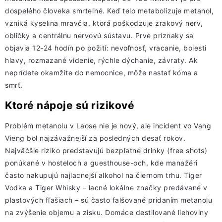
dospelého človeka smrteľné. Keď telo metabolizuje metanol,
vzniká kyselina mravčia, ktorá poškodzuje zrakový nerv,
obličky a centrálnu nervovú sústavu. Prvé príznaky sa
objavia 12-24 hodín po požití: nevoľnosť, vracanie, bolesti
hlavy, rozmazané videnie, rýchle dýchanie, závraty. Ak
neprídete okamžite do nemocnice, môže nastať kóma a
smrť.
Ktoré nápoje sú rizikové
Problém metanolu v Laose nie je nový, ale incident vo Vang
Vieng bol najzávažnejší za posledných desať rokov.
Najväčšie riziko predstavujú bezplatné drinky (free shots)
ponúkané v hosteloch a guesthouse-och, kde manažéri
často nakupujú najlacnejší alkohol na čiernom trhu. Tiger
Vodka a Tiger Whisky – lacné lokálne značky predávané v
plastových fľašiach – sú často falšované pridaním metanolu
na zvýšenie objemu a zisku. Domáce destilované liehoviny