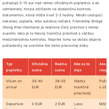
požadujú 5-10 eur nad rámec oficiálnych poplatkov a ak
odmietnete, hrozia zdržaním na dodatočnú kontrolu
dokumentov, ktorá môže trvať 2-3 hodiny. Mnohí cestujúci
nakoniec zaplatia, lebo autobus nečaká. Friendship Bridge
(Nong Khai-Vientiane) je relatívne čistý prechod s menej
scammi, lebo je to hlavný hraničný priechod s väčšou
medzinárodnou kontrolou. Napriek tomu sa občas objavia
požiadavky na overtime fee mimo pracovnej doby.
Typ
Oficiálna
Reálna
Kde sa to
Ako
poplatku
suma
suma
deje
reag
Vízum on
30-40
38-55
Všetky
Požia
arrival
EUR
EUR
hraničné
o účt
priechody
Departure
0 EUR
2 EUR
Laos-
Môže