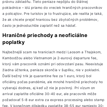
právnu základňu. Tieto peniaze nepôjdu do štátnej
pokladnice – idú priamo do vreciek hraničných pracovníkov
a policajtov. Pre turistov je to frustrujúce, ale realita je taká,
že ak chcete prejsť hranicou bez zbytočných problémov,
často je jednoduchšie zaplatiť než sa hádať.
Hraničné priechody a neoficiálne
poplatky
Najbežnejší scam na hraniciach medzi Laosom a Thajskom,
Kambodžou alebo Vietnamom je 2-eurový departure fee,
ktorý vám pracovník oznámi pri odovzdaní pasu. Neexistuje
žiadna účtenka, peniaze skončia v šuplíku, nie v pokladni.
Ďalší bežný trik je quarantine fee za 1 euro, ktorý bol
oficiálny počas pandémie, ale mnohé hraničné priechody ho
vyberajú dodnes, aj keď už nie je povinný. Pri vízum on
arrival zaplatíte oficiálne 30-40 eur, ale pracovník môže
požadovať 5-8 eur extra za express processing alebo stamp
fee. V konečnom dôsledku zaplatíte 38-55 eur namiesto 30-