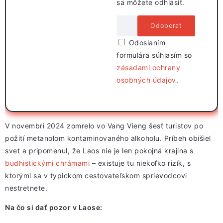
sa môžete odhlásiť.
Odoslaním
formulára súhlasím so
zásadami ochrany
osobných údajov
.
V novembri 2024 zomrelo vo Vang Vieng šesť turistov po
požití metanolom kontaminovaného alkoholu. Príbeh obišiel
svet a pripomenul, že Laos nie je len pokojná krajina s
budhistickými chrámami
– existuje tu niekoľko rizík, s
ktorými sa v typickom cestovateľskom sprievodcovi
nestretnete.
Na čo si dať pozor v Laose: