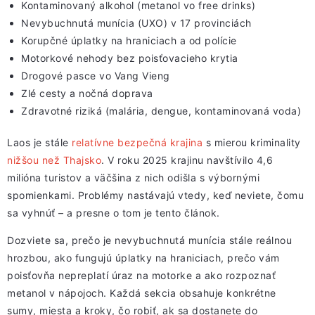
Kontaminovaný alkohol (metanol vo free drinks)
Nevybuchnutá munícia (UXO) v 17 provinciách
Korupčné úplatky na hraniciach a od polície
Motorkové nehody bez poisťovacieho krytia
Drogové pasce vo Vang Vieng
Zlé cesty a nočná doprava
Zdravotné riziká (malária, dengue, kontaminovaná voda)
Laos je stále
relatívne bezpečná krajina
s mierou kriminality
nižšou než Thajsko
. V roku 2025 krajinu navštívilo 4,6
milióna turistov a väčšina z nich odišla s výbornými
spomienkami. Problémy nastávajú vtedy, keď neviete, čomu
sa vyhnúť – a presne o tom je tento článok.
Dozviete sa, prečo je nevybuchnutá munícia stále reálnou
hrozbou, ako fungujú úplatky na hraniciach, prečo vám
poisťovňa nepreplatí úraz na motorke a ako rozpoznať
metanol v nápojoch. Každá sekcia obsahuje konkrétne
sumy, miesta a kroky, čo robiť, ak sa dostanete do