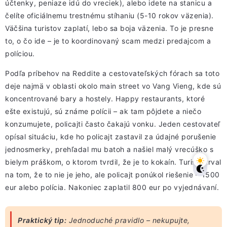
účtenky, peniaze idú do vreciek), alebo idete na stanicu a
čelíte oficiálnemu trestnému stíhaniu (5-10 rokov väzenia).
Väčšina turistov zaplatí, lebo sa boja väzenia. To je presne
to, o čo ide – je to koordinovaný scam medzi predajcom a
políciou.
Podľa príbehov na Reddite a cestovateľských fórach sa toto
deje najmä v oblasti okolo main street vo Vang Vieng, kde sú
koncentrované bary a hostely. Happy restaurants, ktoré
ešte existujú, sú známe polícii – ak tam pôjdete a niečo
konzumujete, policajti často čakajú vonku. Jeden cestovateľ
opísal situáciu, kde ho policajt zastavil za údajné porušenie
jednosmerky, prehľadal mu batoh a našiel malý vrecúško s
bielym práškom, o ktorom tvrdil, že je to kokaín. Turista trval
na tom, že to nie je jeho, ale policajt ponúkol riešenie – 1500
eur alebo polícia. Nakoniec zaplatil 800 eur po vyjednávaní.
Praktický tip:
Jednoduché pravidlo – nekupujte,