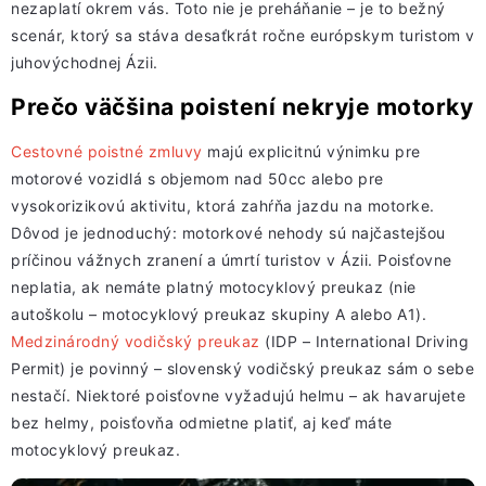
nezaplatí okrem vás. Toto nie je preháňanie – je to bežný
scenár, ktorý sa stáva desaťkrát ročne európskym turistom v
juhovýchodnej Ázii.
Prečo väčšina poistení nekryje motorky
Cestovné poistné zmluvy
majú explicitnú výnimku pre
motorové vozidlá s objemom nad 50cc alebo pre
vysokorizikovú aktivitu, ktorá zahŕňa jazdu na motorke.
Dôvod je jednoduchý: motorkové nehody sú najčastejšou
príčinou vážnych zranení a úmrtí turistov v Ázii. Poisťovne
neplatia, ak nemáte platný motocyklový preukaz (nie
autoškolu – motocyklový preukaz skupiny A alebo A1).
Medzinárodný vodičský preukaz
(IDP – International Driving
Permit) je povinný – slovenský vodičský preukaz sám o sebe
nestačí. Niektoré poisťovne vyžadujú helmu – ak havarujete
bez helmy, poisťovňa odmietne platiť, aj keď máte
motocyklový preukaz.