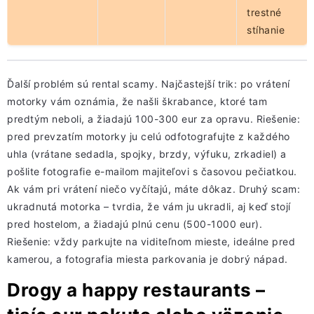
trestné
stíhanie
Ďalší problém sú rental scamy. Najčastejší trik: po vrátení
motorky vám oznámia, že našli škrabance, ktoré tam
predtým neboli, a žiadajú 100-300 eur za opravu. Riešenie:
pred prevzatím motorky ju celú odfotografujte z každého
uhla (vrátane sedadla, spojky, brzdy, výfuku, zrkadiel) a
pošlite fotografie e-mailom majiteľovi s časovou pečiatkou.
Ak vám pri vrátení niečo vyčítajú, máte dôkaz. Druhý scam:
ukradnutá motorka – tvrdia, že vám ju ukradli, aj keď stojí
pred hostelom, a žiadajú plnú cenu (500-1000 eur).
Riešenie: vždy parkujte na viditeľnom mieste, ideálne pred
kamerou, a fotografia miesta parkovania je dobrý nápad.
Drogy a happy restaurants –