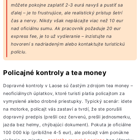
môžete pokojne zaplatiť 2-3 eurá navyš a pustiť sa
ďalej – je to frustrujúce, ale realistický prístup šetrí
čas a nervy. Nikdy však neplácajte viac než 10 eur
nad oficiálnu sumu. Ak pracovník požaduje 20 eur
express fee, je to už vydieranie – inzistujte na
hovorení s nadriadeným alebo kontaktujte turistickú
políciu.
Policajné kontroly a tea money
Dopravné kontroly v Laose sú častým zdrojom tea money –
neoficiálnych úplatkov, ktoré turisti platia policajtom za
vymyslené alebo drobné priestupky. Typický scenár: idete
na motorke, policajt vás zastaví a tvrdí, že ste porušili
dopravný predpis (prešli cez červenú, prešli jednosmerku,
jazda bez helmy, chýbajúci dokument). Pokuta je oficiálne
100 000 kip (približne 4-5 eur), ale policajt vám ponúkne