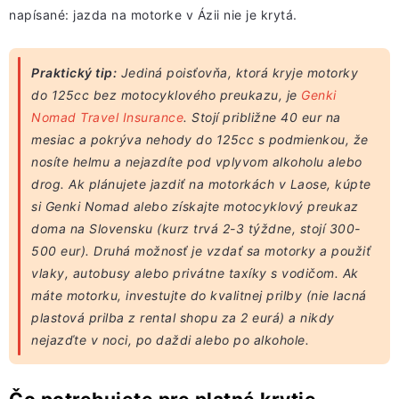
napísané: jazda na motorke v Ázii nie je krytá.
Praktický tip:
Jediná poisťovňa, ktorá kryje motorky
do 125cc bez motocyklového preukazu, je
Genki
Nomad Travel Insurance
. Stojí približne 40 eur na
mesiac a pokrýva nehody do 125cc s podmienkou, že
nosíte helmu a nejazdíte pod vplyvom alkoholu alebo
drog. Ak plánujete jazdiť na motorkách v Laose, kúpte
si Genki Nomad alebo získajte motocyklový preukaz
doma na Slovensku (kurz trvá 2-3 týždne, stojí 300-
500 eur). Druhá možnosť je vzdať sa motorky a použiť
vlaky, autobusy alebo privátne taxíky s vodičom. Ak
máte motorku, investujte do kvalitnej prilby (nie lacná
plastová prilba z rental shopu za 2 eurá) a nikdy
nejazďte v noci, po daždi alebo po alkohole.