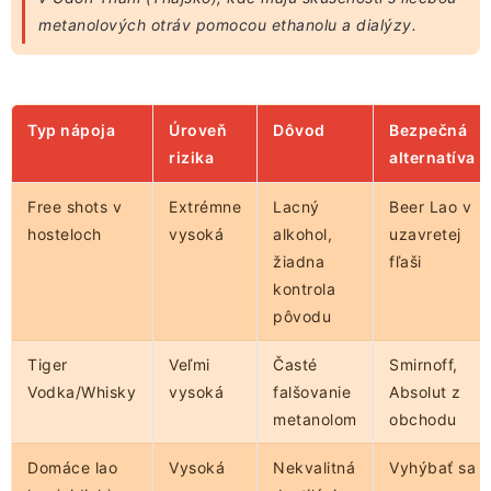
metanolových otráv pomocou ethanolu a dialýzy.
Typ nápoja
Úroveň
Dôvod
Bezpečná
rizika
alternatíva
Free shots v
Extrémne
Lacný
Beer Lao v
hosteloch
vysoká
alkohol,
uzavretej
žiadna
fľaši
kontrola
pôvodu
Tiger
Veľmi
Časté
Smirnoff,
Vodka/Whisky
vysoká
falšovanie
Absolut z
metanolom
obchodu
Domáce lao
Vysoká
Nekvalitná
Vyhýbať sa