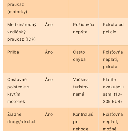
preukaz
(motorky)
Medzinárodný
Áno
Požičovňa
Pokuta od
vodičský
nepýta
polície
preukaz (IDP)
Prilba
Áno
Často
Poisťovňa
chýba
neplatí,
pokuta
Cestovné
Áno
Väčšina
Platíte
poistenie s
turistov
evakuáciu
krytím
nemá
sami (10-
motoriek
20k EUR)
Žiadne
Áno
Kontrolujú
Poisťovňa
drogy/alkohol
pri
neplatí,
nehode
možné