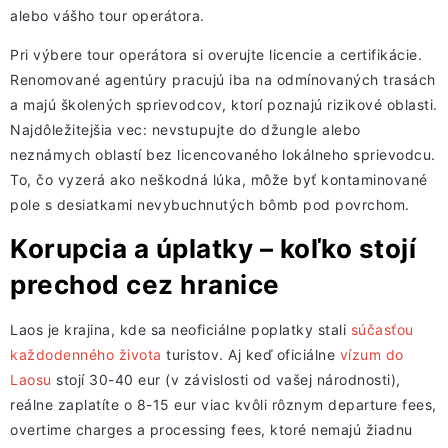
alebo vášho tour operátora.
Pri výbere tour operátora si overujte licencie a certifikácie.
Renomované agentúry pracujú iba na odmínovaných trasách
a majú školených sprievodcov, ktorí poznajú rizikové oblasti.
Najdôležitejšia vec: nevstupujte do džungle alebo
neznámych oblastí bez licencovaného lokálneho sprievodcu.
To, čo vyzerá ako neškodná lúka, môže byť kontaminované
pole s desiatkami nevybuchnutých bômb pod povrchom.
Korupcia a úplatky – koľko stojí
prechod cez hranice
Laos je krajina, kde sa neoficiálne poplatky stali
súčasťou
každodenného života
turistov. Aj keď oficiálne
vízum do
Laosu
stojí 30-40 eur (v závislosti od vašej národnosti),
reálne zaplatíte o 8-15 eur viac kvôli rôznym departure fees,
overtime charges a processing fees, ktoré nemajú žiadnu