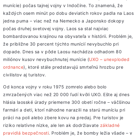
munície) počas tajnej vojny v Indočíne. To znamená, že
každých osem minút po dobu deviatich rokov padla na Laos
jedna puma – viac než na Nemecko a Japonsko dokopy
počas druhej svetovej vojny. Laos sa stal najviac
bombardovanou krajinou na obyvateľa v histórii. Problém je,
že približne 30 percent týchto munícií nevybuchlo pri
dopade. Dnes sa v pôde Laosu nachádza odhadom 80
miliónov kusov nevybuchnutej munície (
UXO – unexploded
ordnance
), ktoré stále predstavujú smrteľnú hrozbu pre
civilistov aj turistov.
Od konca vojny v roku 1975 zomrelo alebo bolo
zmrzačených viac než 20 000 ľudí kvôli UXO. Ešte aj dnes
hlásia laosské úrady priemerne 300 obetí ročne – väčšinou
farmári a deti, ktorí náhodne narazili na starú muníciu pri
práci na poli alebo zbere kovu na predaj. Pre turistov je
riziko relatívne nízke, ale len ak dodržiavate
základné
pravidlá bezpečnosti
. Problém je, že bomby ležia všade – v