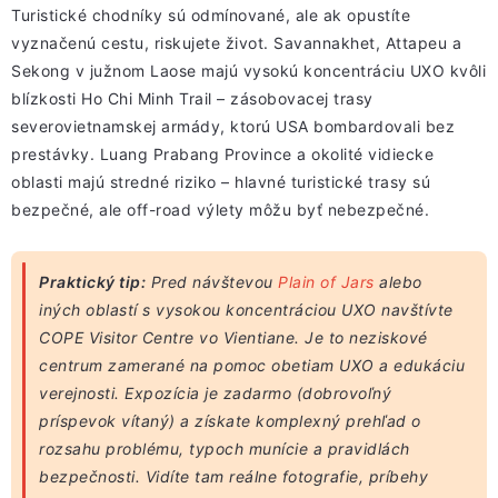
Turistické chodníky sú odmínované, ale ak opustíte
vyznačenú cestu, riskujete život. Savannakhet, Attapeu a
Sekong v južnom Laose majú vysokú koncentráciu UXO kvôli
blízkosti Ho Chi Minh Trail – zásobovacej trasy
severovietnamskej armády, ktorú USA bombardovali bez
prestávky. Luang Prabang Province a okolité vidiecke
oblasti majú stredné riziko – hlavné turistické trasy sú
bezpečné, ale off-road výlety môžu byť nebezpečné.
Praktický tip:
Pred návštevou
Plain of Jars
alebo
iných oblastí s vysokou koncentráciou UXO navštívte
COPE Visitor Centre vo Vientiane. Je to neziskové
centrum zamerané na pomoc obetiam UXO a edukáciu
verejnosti. Expozícia je zadarmo (dobrovoľný
príspevok vítaný) a získate komplexný prehľad o
rozsahu problému, typoch munície a pravidlách
bezpečnosti. Vidíte tam reálne fotografie, príbehy