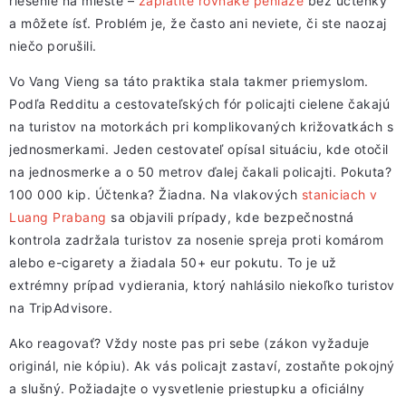
riešenie na mieste –
zaplatíte rovnaké peniaze
bez účtenky
a môžete ísť. Problém je, že často ani neviete, či ste naozaj
niečo porušili.
Vo Vang Vieng sa táto praktika stala takmer priemyslom.
Podľa Redditu a cestovateľských fór policajti cielene čakajú
na turistov na motorkách pri komplikovaných križovatkách s
jednosmerkami. Jeden cestovateľ opísal situáciu, kde otočil
na jednosmerke a o 50 metrov ďalej čakali policajti. Pokuta?
100 000 kip. Účtenka? Žiadna. Na vlakových
staniciach v
Luang Prabang
sa objavili prípady, kde bezpečnostná
kontrola zadržala turistov za nosenie spreja proti komárom
alebo e-cigarety a žiadala 50+ eur pokutu. To je už
extrémny prípad vydierania, ktorý nahlásilo niekoľko turistov
na TripAdvisore.
Ako reagovať? Vždy noste pas pri sebe (zákon vyžaduje
originál, nie kópiu). Ak vás policajt zastaví, zostaňte pokojný
a slušný. Požiadajte o vysvetlenie priestupku a oficiálny