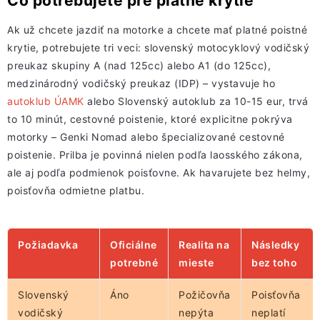
Čo potrebujete pre platné krytie
Ak už chcete jazdiť na motorke a chcete mať platné poistné
krytie, potrebujete tri veci: slovenský motocyklový vodičský
preukaz skupiny A (nad 125cc) alebo A1 (do 125cc),
medzinárodný vodičský preukaz (IDP) – vystavuje ho
autoklub ÚAMK
alebo Slovenský autoklub za 10-15 eur, trvá
to 10 minút, cestovné poistenie, ktoré explicitne pokrýva
motorky – Genki Nomad alebo špecializované cestovné
poistenie. Prilba je povinná nielen podľa laosského zákona,
ale aj podľa podmienok poisťovne. Ak havarujete bez helmy,
poisťovňa odmietne platbu.
Požiadavka
Oficiálne
Realita na
Následky
potrebné
mieste
bez toho
Slovenský
Áno
Požičovňa
Poisťovňa
vodičský
nepýta
neplatí