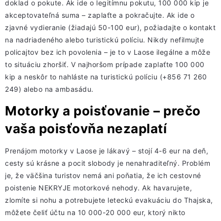
doklad o pokute. Ak ide o legitímnu pokutu, 100 000 kip je
akceptovateľná suma – zaplaťte a pokračujte. Ak ide o
zjavné vydieranie (žiadajú 50-100 eur), požiadajte o kontakt
na nadriadeného alebo turistickú políciu. Nikdy nefilmujte
policajtov bez ich povolenia – je to v Laose ilegálne a môže
to situáciu zhoršiť. V najhoršom prípade zaplaťte 100 000
kip a neskôr to nahláste na turistickú políciu (+856 71 260
249) alebo na ambasádu.
Motorky a poisťovanie – prečo
vaša poisťovňa nezaplatí
Prenájom motorky v Laose je lákavý – stojí 4-6 eur na deň,
cesty sú krásne a pocit slobody je nenahraditeľný. Problém
je, že väčšina turistov nemá ani poňatia, že ich cestovné
poistenie NEKRYJE motorkové nehody. Ak havarujete,
zlomíte si nohu a potrebujete leteckú evakuáciu do Thajska,
môžete čeliť účtu na 10 000-20 000 eur, ktorý nikto