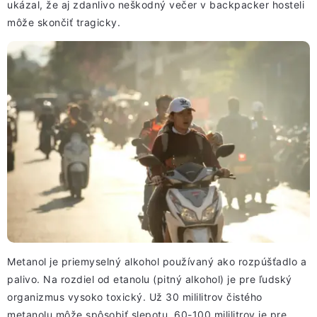
ukázal, že aj zdanlivo neškodný večer v backpacker hosteli
môže skončiť tragicky.
Metanol je priemyselný alkohol používaný ako rozpúšťadlo a
palivo. Na rozdiel od etanolu (pitný alkohol) je pre ľudský
organizmus vysoko toxický. Už 30 mililitrov čistého
metanolu môže spôsobiť slepotu, 60-100 mililitrov je pre