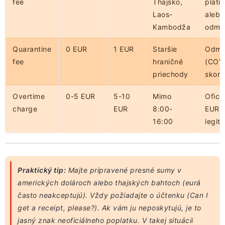
fee
Thajsko,
platiť
Laos-
alebo
Kambodža
odmie
Quarantine
0 EUR
1 EUR
Staršie
Odmie
fee
hraničné
(COV
priechody
skonč
Overtime
0-5 EUR
5-10
Mimo
Ofici
charge
EUR
8:00-
EUR j
16:00
legit
Praktický tip:
Majte pripravené presné sumy v
amerických dolároch alebo thajských bahtoch (eurá
často neakceptujú). Vždy požiadajte o účtenku (Can I
get a receipt, please?). Ak vám ju neposkytujú, je to
jasný znak neoficiálneho poplatku. V takej situácii