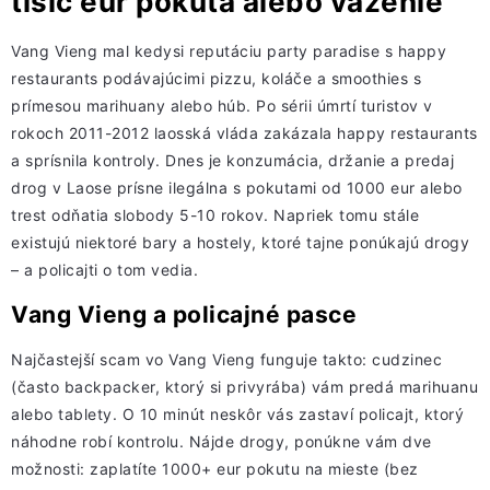
tisíc eur pokuta alebo väzenie
Vang Vieng mal kedysi reputáciu party paradise s happy
restaurants podávajúcimi pizzu, koláče a smoothies s
prímesou marihuany alebo húb. Po sérii úmrtí turistov v
rokoch 2011-2012 laosská vláda zakázala happy restaurants
a sprísnila kontroly. Dnes je konzumácia, držanie a predaj
drog v Laose prísne ilegálna s pokutami od 1000 eur alebo
trest odňatia slobody 5-10 rokov. Napriek tomu stále
existujú niektoré bary a hostely, ktoré tajne ponúkajú drogy
– a policajti o tom vedia.
Vang Vieng a policajné pasce
Najčastejší scam vo Vang Vieng funguje takto: cudzinec
(často backpacker, ktorý si privyrába) vám predá marihuanu
alebo tablety. O 10 minút neskôr vás zastaví policajt, ktorý
náhodne robí kontrolu. Nájde drogy, ponúkne vám dve
možnosti: zaplatíte 1000+ eur pokutu na mieste (bez