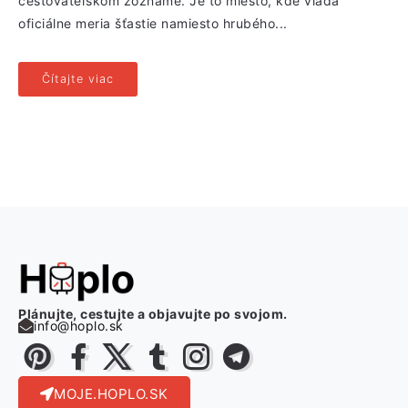
cestovateľskom zozname. Je to miesto, kde vláda
oficiálne meria šťastie namiesto hrubého...
Čítajte viac
Plánujte, cestujte a objavujte po svojom.
info@hoplo.sk
MOJE.HOPLO.SK