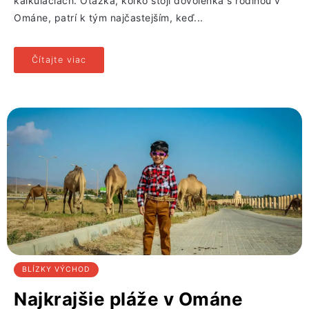
kalkuláciách. Otázka, koľko stojí dovolenka s rodinou v
Ománe, patrí k tým najčastejším, keď...
Čítajte viac
BLÍZKY VÝCHOD
Najkrajšie pláže v Ománe