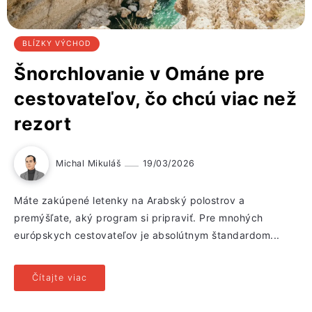
BLÍZKY VÝCHOD
Šnorchlovanie v Ománe pre
cestovateľov, čo chcú viac než
rezort
Michal Mikuláš
19/03/2026
Máte zakúpené letenky na Arabský polostrov a
premýšľate, aký program si pripraviť. Pre mnohých
európskych cestovateľov je absolútnym štandardom...
Čítajte viac