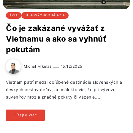
ÁZIA
JUHOVÝCHODNÁ ÁZIA
Čo je zakázané vyvážať z
Vietnamu a ako sa vyhnúť
pokutám
Michal Mikuláš
15/12/2025
Vietnam patrí medzi obľúbené destinácie slovenských a
českých cestovateľov, no málokto vie, že pri vývoze
suvenírov hrozia značné pokuty či väzenie....
Čítajte viac