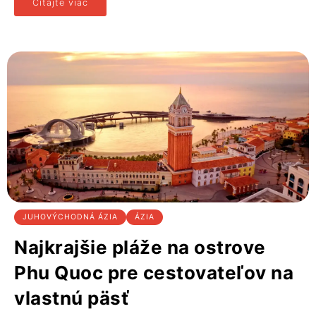
Čítajte viac
JUHOVÝCHODNÁ ÁZIA
ÁZIA
Najkrajšie pláže na ostrove
Phu Quoc pre cestovateľov na
vlastnú päsť