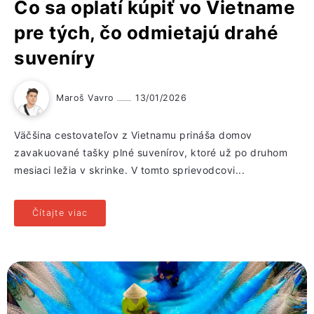
Čo sa oplatí kúpiť vo Vietname
pre tých, čo odmietajú drahé
suveníry
Maroš Vavro
13/01/2026
Väčšina cestovateľov z Vietnamu prináša domov
zavakuované tašky plné suvenírov, ktoré už po druhom
mesiaci ležia v skrinke. V tomto sprievodcovi...
Čítajte viac