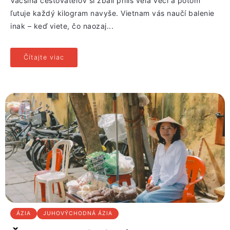
Väčšina cestovateľov si zbalí príliš veľa vecí a potom
ľutuje každý kilogram navyše. Vietnam vás naučí balenie
inak – keď viete, čo naozaj...
Čítajte viac
ÁZIA
JUHOVÝCHODNÁ ÁZIA