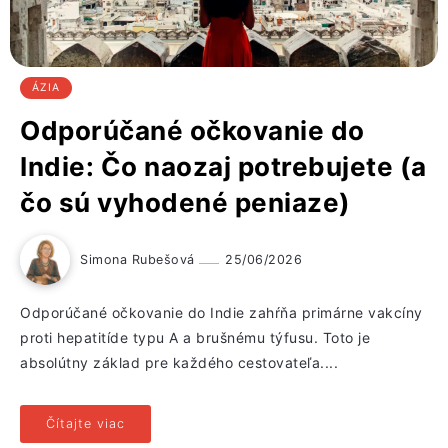
ÁZIA
Odporúčané očkovanie do
Indie: Čo naozaj potrebujete (a
čo sú vyhodené peniaze)
Simona Rubešová
25/06/2026
Odporúčané očkovanie do Indie zahŕňa primárne vakcíny
proti hepatitíde typu A a brušnému týfusu. Toto je
absolútny základ pre každého cestovateľa....
Čítajte viac