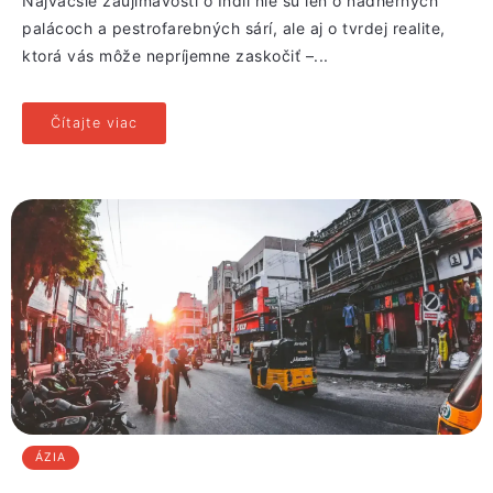
Najväčšie zaujímavosti o Indii nie sú len o nádherných
palácoch a pestrofarebných sárí, ale aj o tvrdej realite,
ktorá vás môže nepríjemne zaskočiť –...
Čítajte viac
ÁZIA