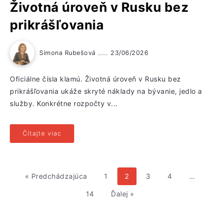
Životná úroveň v Rusku bez
prikrášľovania
Simona Rubešová
23/06/2026
Oficiálne čísla klamú. Životná úroveň v Rusku bez
prikrášľovania ukáže skryté náklady na bývanie, jedlo a
služby. Konkrétne rozpočty v...
Čítajte viac
« Predchádzajúca
1
2
3
4
…
14
Ďalej »