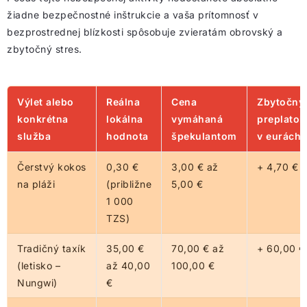
žiadne bezpečnostné inštrukcie a vaša prítomnosť v
bezprostrednej blízkosti spôsobuje zvieratám obrovský a
zbytočný stres.
Výlet alebo
Reálna
Cena
Zbytočný
konkrétna
lokálna
vymáhaná
preplatok
služba
hodnota
špekulantom
v eurách
Čerstvý kokos
0,30 €
3,00 € až
+ 4,70 €
na pláži
(približne
5,00 €
1 000
TZS)
Tradičný taxík
35,00 €
70,00 € až
+ 60,00 €
(letisko –
až 40,00
100,00 €
Nungwi)
€