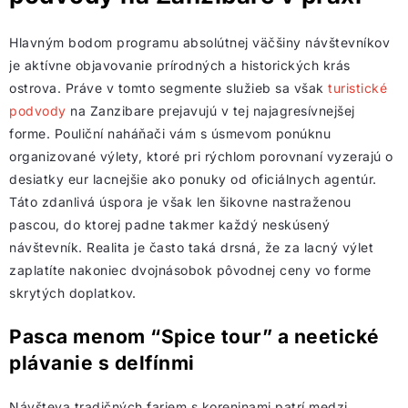
Hlavným bodom programu absolútnej väčšiny návštevníkov
je aktívne objavovanie prírodných a historických krás
ostrova. Práve v tomto segmente služieb sa však
turistické
podvody
na Zanzibare prejavujú v tej najagresívnejšej
forme. Pouliční naháňači vám s úsmevom ponúknu
organizované výlety, ktoré pri rýchlom porovnaní vyzerajú o
desiatky eur lacnejšie ako ponuky od oficiálnych agentúr.
Táto zdanlivá úspora je však len šikovne nastraženou
pascou, do ktorej padne takmer každý neskúsený
návštevník. Realita je často taká drsná, že za lacný výlet
zaplatíte nakoniec dvojnásobok pôvodnej ceny vo forme
skrytých doplatkov.
Pasca menom “Spice tour” a neetické
plávanie s delfínmi
Návšteva tradičných fariem s koreninami patrí medzi