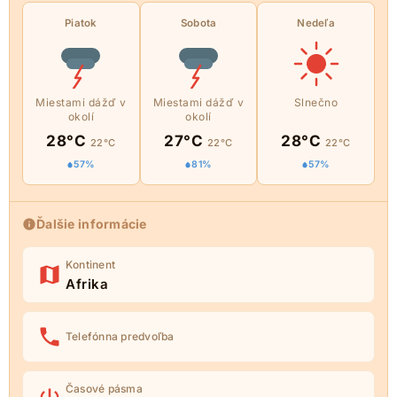
Piatok
Sobota
Nedeľa
Miestami dážď v
Miestami dážď v
Slnečno
okolí
okolí
28°C
27°C
28°C
22°C
22°C
22°C
57%
81%
57%
Ďalšie informácie
Kontinent
Afrika
Telefónna predvoľba
Časové pásma