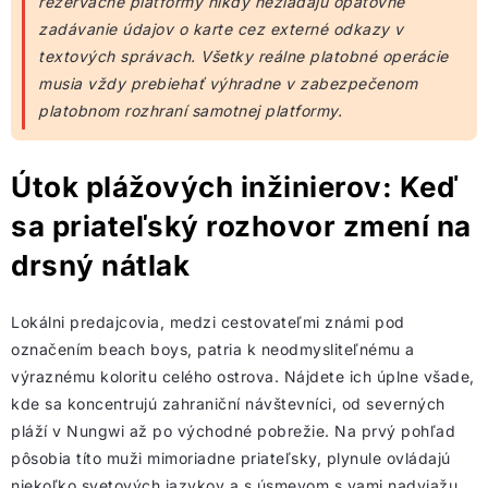
rezervačné platformy nikdy nežiadajú opätovné
zadávanie údajov o karte cez externé odkazy v
textových správach. Všetky reálne platobné operácie
musia vždy prebiehať výhradne v zabezpečenom
platobnom rozhraní samotnej platformy.
Útok plážových inžinierov: Keď
sa priateľský rozhovor zmení na
drsný nátlak
Lokálni predajcovia, medzi cestovateľmi známi pod
označením beach boys, patria k neodmysliteľnému a
výraznému koloritu celého ostrova. Nájdete ich úplne všade,
kde sa koncentrujú zahraniční návštevníci, od severných
pláží v Nungwi až po východné pobrežie. Na prvý pohľad
pôsobia títo muži mimoriadne priateľsky, plynule ovládajú
niekoľko svetových jazykov a s úsmevom s vami nadviažu