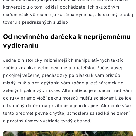
konverzáciu o tom, odkiaľ pochádzate. Ich skutočným
cieľom však vôbec nie je kultúrna výmena, ale cielený predaj
tovaru a predražených služieb.
Od nevinného darčeka k nepríjemnému
vydieraniu
Jedna z historicky najznámejších manipulatívnych taktík
začína zdanlivo veľmi nevinne a priateľsky. Počas vašej
pokojnej večernej prechádzky po piesku k vám pristúpi
mladý muž a bez opýtania vám začne pliesť náramok zo
zelených palmových listov. Alternatívou je situácia, keď vám
do ruky priamo vloží peknú morskú mušľu so slovami, že ide
o tradičný darček na privítanie v jeho krajine. Akonáhle však
tento predmet pevne chytíte, atmosféra sa radikálne zmení
a prvotný úsmev vystrieda tvrdý obchod.