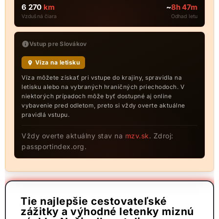
6 270
km
~
8h 47m
Vzdušná čiara
Odhad letu
Vstup pre Slovákov
Víza na letisku
Víza môžete získať pri vstupe do krajiny, spravidla na
letisku alebo na vybraných hraničných priechodoch. V
niektorých prípadoch môže byť dostupné aj online
vybavenie pred odletom, preto si vždy overte aktuálne
pravidlá vstupu.
Vždy overte aktuálny stav na
mzv.sk
. Zdroj:
passportindex.org.
Tie najlepšie cestovateľské
zážitky a výhodné letenky miznú