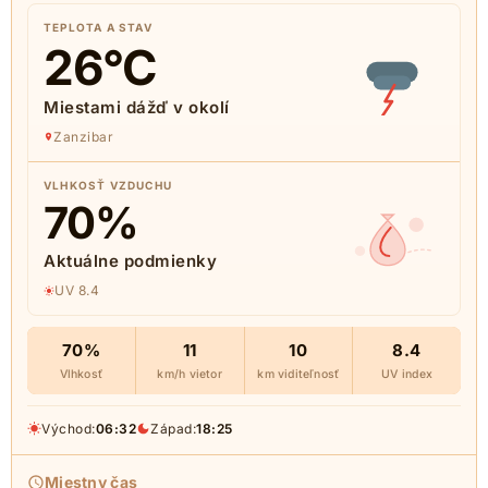
TEPLOTA A STAV
26
°C
Miestami dážď v okolí
Zanzibar
VLHKOSŤ VZDUCHU
70
%
Aktuálne podmienky
UV 8.4
70%
11
10
8.4
Vlhkosť
km/h vietor
km viditeľnosť
UV index
Východ:
06:32
Západ:
18:25
Miestny čas