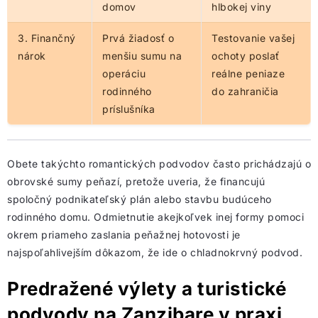
domov
hlbokej viny
3. Finančný
Prvá žiadosť o
Testovanie vašej
nárok
menšiu sumu na
ochoty poslať
operáciu
reálne peniaze
rodinného
do zahraničia
príslušníka
Obete takýchto romantických podvodov často prichádzajú o
obrovské sumy peňazí, pretože uveria, že financujú
spoločný podnikateľský plán alebo stavbu budúceho
rodinného domu. Odmietnutie akejkoľvek inej formy pomoci
okrem priameho zaslania peňažnej hotovosti je
najspoľahlivejším dôkazom, že ide o chladnokrvný podvod.
Predražené výlety a turistické
podvody na Zanzibare v praxi