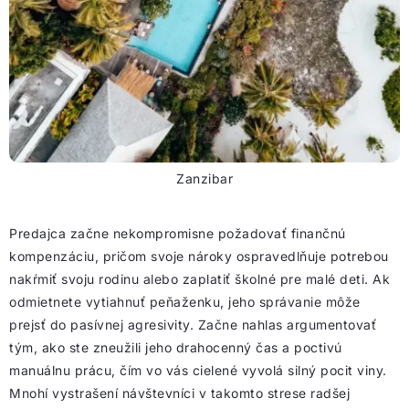
Zanzibar
Predajca začne nekompromisne požadovať finančnú
kompenzáciu, pričom svoje nároky ospravedlňuje potrebou
nakŕmiť svoju rodinu alebo zaplatiť školné pre malé deti. Ak
odmietnete vytiahnuť peňaženku, jeho správanie môže
prejsť do pasívnej agresivity. Začne nahlas argumentovať
tým, ako ste zneužili jeho drahocenný čas a poctivú
manuálnu prácu, čím vo vás cielené vyvolá silný pocit viny.
Mnohí vystrašení návštevníci v takomto strese radšej