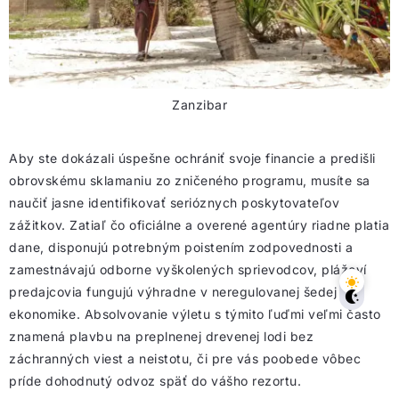
Zanzibar
Aby ste dokázali úspešne ochrániť svoje financie a predišli
obrovskému sklamaniu zo zničeného programu, musíte sa
naučiť jasne identifikovať serióznych poskytovateľov
zážitkov. Zatiaľ čo oficiálne a overené agentúry riadne platia
dane, disponujú potrebným poistením zodpovednosti a
zamestnávajú odborne vyškolených sprievodcov, plážoví
predajcovia fungujú výhradne v neregulovanej šedej
ekonomike. Absolvovanie výletu s týmito ľuďmi veľmi často
znamená plavbu na preplnenej drevenej lodi bez
záchranných viest a neistotu, či pre vás poobede vôbec
príde dohodnutý odvoz späť do vášho rezortu.