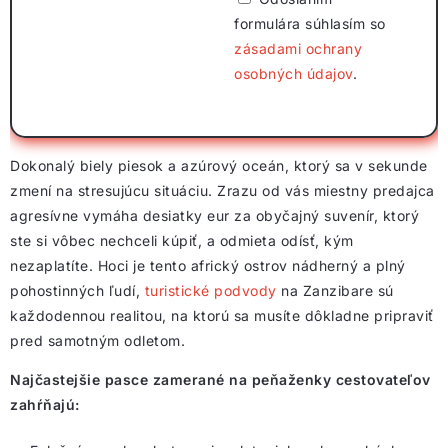
formulára súhlasím so
zásadami ochrany
osobných údajov
.
Dokonalý biely piesok a azúrový oceán, ktorý sa v sekunde
zmení na stresujúcu situáciu. Zrazu od vás miestny predajca
agresívne vymáha desiatky eur za obyčajný suvenír, ktorý
ste si vôbec nechceli kúpiť, a odmieta odísť, kým
nezaplatíte. Hoci je tento africký ostrov nádherný a plný
pohostinných ľudí,
turistické podvody
na Zanzibare sú
každodennou realitou, na ktorú sa musíte dôkladne pripraviť
pred samotným odletom.
Najčastejšie pasce zamerané na peňaženky cestovateľov
zahŕňajú: