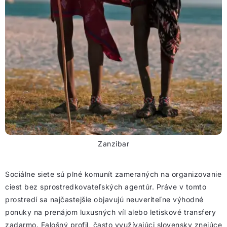
Zanzibar
Sociálne siete sú plné komunít zameraných na organizovanie
ciest bez sprostredkovateľských agentúr. Práve v tomto
prostredí sa najčastejšie objavujú neuveriteľne výhodné
ponuky na prenájom luxusných víl alebo letiskové transfery
zadarmo. Falošný profil, často využívajúci slovensky znejúce