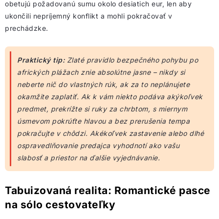
obetujú požadovanú sumu okolo desiatich eur, len aby
ukončili nepríjemný konflikt a mohli pokračovať v
prechádzke.
Praktický tip:
Zlaté pravidlo bezpečného pohybu po
afrických plážach znie absolútne jasne – nikdy si
neberte nič do vlastných rúk, ak za to neplánujete
okamžite zaplatiť. Ak k vám niekto podáva akýkoľvek
predmet, prekrížte si ruky za chrbtom, s miernym
úsmevom pokrúťte hlavou a bez prerušenia tempa
pokračujte v chôdzi. Akékoľvek zastavenie alebo dlhé
ospravedlňovanie predajca vyhodnotí ako vašu
slabosť a priestor na ďalšie vyjednávanie.
Tabuizovaná realita: Romantické pasce
na sólo cestovateľky