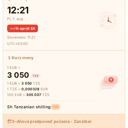
12:21
Pi, 7. aug
+1h oproti SK
Slovensko:
11:21
UTC+03:00
Kurz meny
1 EUR =
3 050
TZS
1 EUR =
3 050
TZS
1 TZS =
0,000328
EUR
100 EUR =
305 007
TZS
Sh Tanzanian shilling
TZS
3-dňová predpoveď počasia - Zanzibar