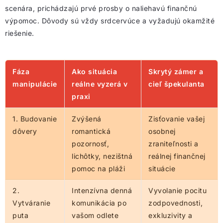
scenára, prichádzajú prvé prosby o naliehavú finančnú
výpomoc. Dôvody sú vždy srdcervúce a vyžadujú okamžité
riešenie.
Fáza
Ako situácia
Skrytý zámer a
manipulácie
reálne vyzerá v
cieľ špekulanta
praxi
1. Budovanie
Zvýšená
Zisťovanie vašej
dôvery
romantická
osobnej
pozornosť,
zraniteľnosti a
lichôtky, nezištná
reálnej finančnej
pomoc na pláži
situácie
2.
Intenzívna denná
Vyvolanie pocitu
Vytváranie
komunikácia po
zodpovednosti,
puta
vašom odlete
exkluzivity a