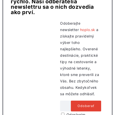
rýchlo. Naši odberatelia
newslettru sa o nich dozvedia
ako prví.
Odoberajte
newsletter
hoplo.sk
a
získajte pravidelný
výber toho
najlepšieho. Overené
destinácie, praktické
tipy na cestovanie a
výhodné letenky,
ktoré sme preverili za
Vás. Bez zbytočného
obsahu. Kedykoľvek
sa môžete odhlásiť.
Odoslaním