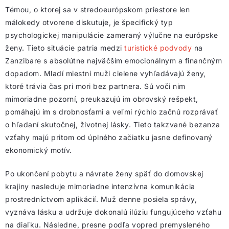
Témou, o ktorej sa v stredoeurópskom priestore len
málokedy otvorene diskutuje, je špecifický typ
psychologickej manipulácie zameraný výlučne na európske
ženy. Tieto situácie patria medzi
turistické podvody
na
Zanzibare s absolútne najväčším emocionálnym a finančným
dopadom. Mladí miestni muži cielene vyhľadávajú ženy,
ktoré trávia čas pri mori bez partnera. Sú voči nim
mimoriadne pozorní, preukazujú im obrovský rešpekt,
pomáhajú im s drobnosťami a veľmi rýchlo začnú rozprávať
o hľadaní skutočnej, životnej lásky. Tieto takzvané bezanza
vzťahy majú pritom od úplného začiatku jasne definovaný
ekonomický motív.
Po ukončení pobytu a návrate ženy späť do domovskej
krajiny nasleduje mimoriadne intenzívna komunikácia
prostredníctvom aplikácií. Muž denne posiela správy,
vyznáva lásku a udržuje dokonalú ilúziu fungujúceho vzťahu
na diaľku. Následne, presne podľa vopred premysleného