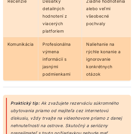
Recenzie
Desiatky
Žiadne hodnotenia
detailných
alebo veľmi
hodnotení z
všeobecné
viacerých
pochvaly
platforiem
Komunikácia
Profesionálna
Naliehanie na
výmena
rýchle konanie a
informácií s
ignorovanie
jasnými
konkrétnych
podmienkami
otázok
Praktický tip:
Ak zvažujete rezerváciu súkromného
ubytovania priamo od majiteľa cez internetovú
diskusiu, vždy trvajte na videohovore priamo z danej
nehnuteľnosti na ostrove. Skutočný a seriózny
prenajímateľ s touto požiadavkou nebude mať