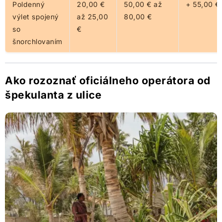
Poldenný
20,00 €
50,00 € až
+ 55,00 €
výlet spojený
až 25,00
80,00 €
so
€
šnorchlovaním
Ako rozoznať oficiálneho operátora od
špekulanta z ulice