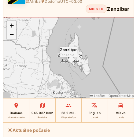
Afrika
Dodoma
UTC+03:00
Zanzibar
MIESTO
+
−
Zanzibar
×
Tanzania
Leaflet
|
OpenStreetMap
Dodoma
945 087 km2
68.2 mil.
English
Vľavo
Hlavné mesto
Rozloha
Obyvateľov
Jazyk
Jazda
Aktuálne počasie