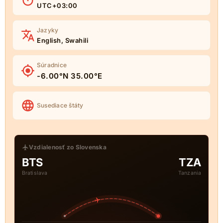
UTC+03:00
Jazyky
English, Swahili
Súradnice
-6.00°N 35.00°E
Susediace štáty
Vzdialenosť zo Slovenska
BTS
TZA
Bratislava
Tanzania