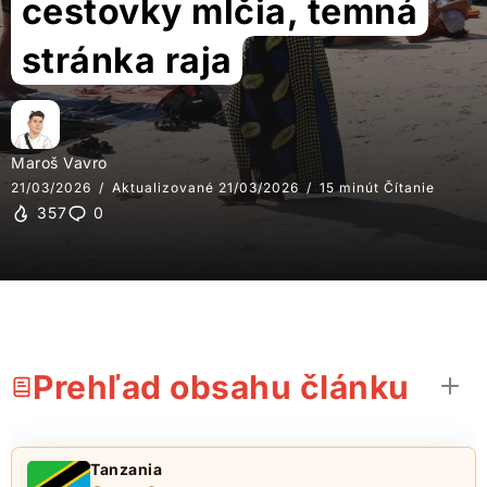
cestovky mlčia, temná
stránka raja
Maroš Vavro
21/03/2026
Aktualizované 21/03/2026
15 minút Čítanie
357
0
Prehľad obsahu článku
Tanzania