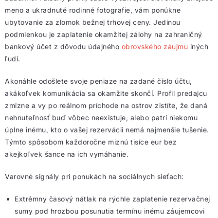
meno a ukradnuté rodinné fotografie, vám ponúkne
ubytovanie za zlomok bežnej trhovej ceny. Jedinou
podmienkou je zaplatenie okamžitej zálohy na zahraničný
bankový účet z dôvodu údajného
obrovského záujmu
iných
ľudí.
Akonáhle odošlete svoje peniaze na zadané číslo účtu,
akákoľvek komunikácia sa okamžite skončí. Profil predajcu
zmizne a vy po reálnom príchode na ostrov zistíte, že daná
nehnuteľnosť buď vôbec neexistuje, alebo patrí niekomu
úplne inému, kto o vašej rezervácii nemá najmenšie tušenie.
Týmto spôsobom každoročne miznú tisíce eur bez
akejkoľvek šance na ich vymáhanie.
Varovné signály pri ponukách na sociálnych sieťach:
Extrémny časový nátlak na rýchle zaplatenie rezervačnej
sumy pod hrozbou posunutia termínu inému záujemcovi