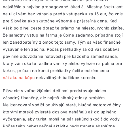
najväčšie a najviac propagované lákadlá. Miestny špekulant
na ulici vám bez váhania predá vstupenku za 15 eur, čo znie
pre Slováka ako skutočne výborná a prijateľná cena. Keď
však po dlhej ceste dorazíte priamo na miesto, rýchlo zistíte,
že samotný vstup na farmu je úplne zadarmo, prípadne stojí
len zanedbateľný zlomok tejto sumy. Tým sa však finančné
vysávanie len začína. Počas prehliadky sa od vás očakáva
povinné odovzdanie hotovosti pre každého zamestnanca,
ktorý vám ukáže rastlinu vanilky alebo vylezie na palmu pre
kokos, pričom na konci prehliadky čelíte extrémnemu
nátlaku na kúpu
nekvalitných balíčkov korenín.
Plávanie s voľne žijúcimi delfínmi predstavuje nielen
zásadný finančný, ale najmä hlboký etický problém.
Nelicencovaní vodiči používajú staré, hlučné motorové člny,
ktorými morské zvieratá doslova naháňajú až do úplného
vyčerpania, aby turisti mohli na pár sekúnd skočiť do vody.
Počas tejto nebezpečnej aktivity nedostanete absolútne