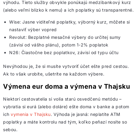
výhodu. Tieto služby obvykle ponúkajú medzibankový kurz
(alebo veľmi blízko k nemu) a ich poplatky sú transparentné.
Wise: Jasne viditeľné poplatky, výborný kurz, môžete si
nastaviť výber vopred
Revolut: Bezplatné mesačné výbery do určitej sumy
(závisí od vášho plánu), potom 1-2% poplatok
N26: Čiastočne bez poplatkov, závisí od typu účtu
Nevýhodou je, že si musíte vytvoriť účet ešte pred cestou.
Ak to však urobíte, ušetríte na každom výbere.
Výmena eur doma a výmena v Thajsku
Niektorí cestovatelia si volia starú osvedčenú metódu –
vybratia si eurá (alebo doláre) ešte doma v banke a potom
ich
vymenia v Thajsku
. Výhoda je jasná: neplatíte ATM
poplatky a máte kontrolu nad tým, koľko peňazí nosíte so
sebou.