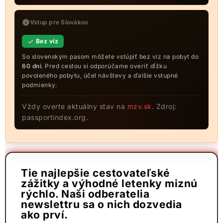
Vstup pre Slovákov
Bez víz
So slovenským pasom môžete vstúpiť bez víz na pobyt do
60 dní
. Pred cestou si odporúčame overiť dĺžku
povoleného pobytu, účel návštevy a ďalšie vstupné
podmienky.
Vždy overte aktuálny stav na
mzv.sk
. Zdroj:
passportindex.org.
Tie najlepšie cestovateľské
zážitky a výhodné letenky miznú
rýchlo. Naši odberatelia
newslettru sa o nich dozvedia
ako prví.