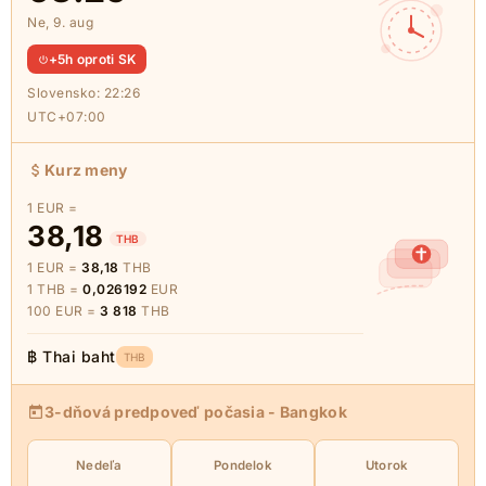
Ne, 9. aug
+5h oproti SK
Slovensko:
22:26
UTC+07:00
Kurz meny
1 EUR =
38,18
THB
1 EUR =
38,18
THB
1 THB =
0,026192
EUR
100 EUR =
3 818
THB
฿ Thai baht
THB
3-dňová predpoveď počasia - Bangkok
Nedeľa
Pondelok
Utorok