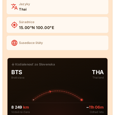
Jazyky
Thai
Súradnice
15.00°N 100.00°E
Susediace štáty
Vzdialenosť zo Slovenska
BTS
THA
Bratislava
Thailand
8 249
km
~
11h 06m
Vzdušná čiara
Odhad letu