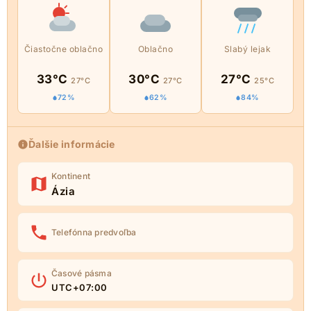
Čiastočne oblačno
Oblačno
Slabý lejak
33°C
30°C
27°C
27°C
27°C
25°C
72%
62%
84%
Ďalšie informácie
Kontinent
Ázia
Telefónna predvoľba
Časové pásma
UTC+07:00