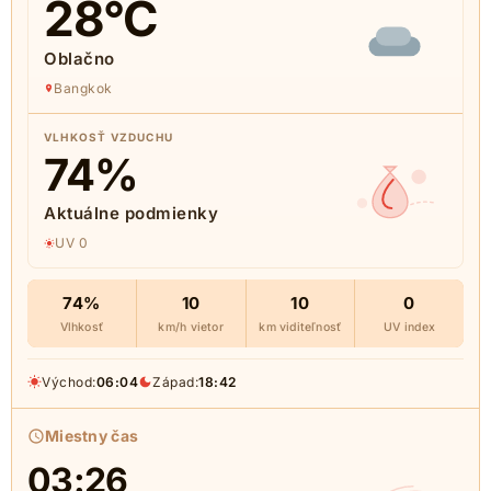
28
°C
Oblačno
Bangkok
VLHKOSŤ VZDUCHU
74
%
Aktuálne podmienky
UV 0
74%
10
10
0
Vlhkosť
km/h vietor
km viditeľnosť
UV index
Východ:
06:04
Západ:
18:42
Miestny čas
03:26