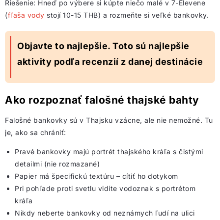
Riešenie: Hneď po výbere si kúpte niečo malé v 7-Elevene
(
fľaša vody
stojí 10-15 THB) a rozmeňte si veľké bankovky.
Objavte to najlepšie. Toto sú najlepšie
aktivity podľa recenzií z danej destinácie
Ako rozpoznať falošné thajské bahty
Falošné bankovky sú v Thajsku vzácne, ale nie nemožné. Tu
je, ako sa chrániť:
Pravé bankovky majú portrét thajského kráľa s čistými
detailmi (nie rozmazané)
Papier má špecifickú textúru – cítiť ho dotykom
Pri pohľade proti svetlu vidíte vodoznak s portrétom
kráľa
Nikdy neberte bankovky od neznámych ľudí na ulici