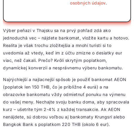
osobných údajov
.
Výber peňazí v Thajsku sa na prvý pohľad zdá ako
jednoduchá vec – nájdete bankomat, vložíte kartu a hotovo.
Realita je však trochu zložitejšia a mnohí turisti si to
uvedomia až vtedy, keď im z účtu zmizne o desiatky eur
viac, než čakali. Prečo? Kvôli skrytým poplatkom,
dynamickej konverzii a nesprávnemu výberu bankomatu.
Najrýchlejší a najlacnejší spôsob je použiť bankomat AEON
(poplatok len 150 THB, čo je približne 4 eurá) a na
obrazovke bankomatu vždy odmietnuť ponuku na výmenu
do vašej meny. Nechajte svoju banku doma, aby spracovala
kurz – ušetríte tým 2-4% z každej transakcie. Ak AEON
nenájdete, sú dobrou voľbou aj bankomaty Krungsri alebo
Bangkok Bank s poplatkom 220 THB (okolo 6 eur).