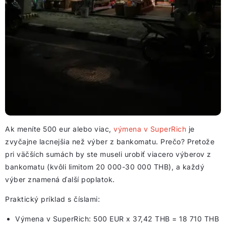
Ak meníte 500 eur alebo viac,
výmena v SuperRich
je
zvyčajne lacnejšia než výber z bankomatu. Prečo? Pretože
pri väčších sumách by ste museli urobiť viacero výberov z
bankomatu (kvôli limitom 20 000-30 000 THB), a každý
výber znamená ďalší poplatok.
Praktický príklad s číslami:
Výmena v SuperRich: 500 EUR x 37,42 THB = 18 710 THB