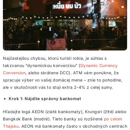
Najčastejšou chybou, ktorú turisti robia, je súhlas s
takzvanou “dynamickou konverziou” (
Dynamic Currency
Conversion
, alebo skrátene DCC). ATM vám ponúkne, že
spracuje výber vo vašej domácej mene – znie to pohodlne,
ale v skutočnosti vás to stojí extra 2-4% z celej sumy.
Krok 1: Nájdite správny bankomat
Hľadajte logá AEON (zlaté bankomaty), Krungsri (žlté) alebo
Bangkok Bank (modré). Tieto banky sú rozšírené
po celom
Thajsku
. AEON má bankomaty často v obchodných centrách