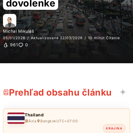
dovolenke
Michal Mikuláš
05/01/2026
Aktualizované 22/03/2026
10 minút Čítanie
961
0
Prehľad obsahu článku
Thailand
Ázia
Bangkok
UTC+07:00
KRAJINA