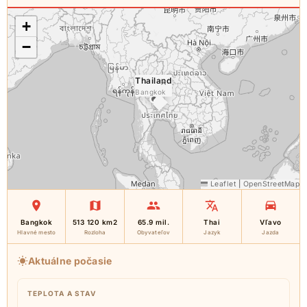
+
−
Thailand
×
Bangkok
Leaflet
|
OpenStreetMap
Bangkok
513 120 km2
65.9 mil.
Thai
Vľavo
Hlavné mesto
Rozloha
Obyvateľov
Jazyk
Jazda
Aktuálne počasie
TEPLOTA A STAV