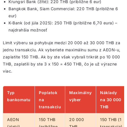
Krungsri Bank (žlté): 220 THB (približne 6 eur)
Bangkok Bank, Siam Commercial: 220 THB (približne 6
eur)
K-Bank (od júla 2025): 250 THB (približne 6,70 eura) –
najdrahšia možnosť
Limit výberu sa pohybuje medzi 20 000 až 30 000 THB za
jednu transakciu. Ak vyberiete maximálnu sumu z AEON-u,
zaplatíte 150 THB. Ak by ste však vybrali trikrát po 10 000
THB, zaplatili by ste 3 x 150 = 450 THB, čo je už výrazne
viac.
Typ
Poplatok
Maximálny
Náklady
bankomatu
na
výber
na 30 000
transakciu
THB
AEON
150 THB
20 000
150 THB (1
(zlatý)
(približne
THB
transakcia)