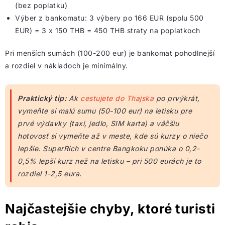
(bez poplatku)
Výber z bankomatu: 3 výbery po 166 EUR (spolu 500
EUR) = 3 x 150 THB = 450 THB straty na poplatkoch
Pri menších sumách (100-200 eur) je bankomat pohodlnejší
a rozdiel v nákladoch je minimálny.
Praktický tip:
Ak
cestujete do Thajska
po prvýkrát,
vymeňte si malú sumu (50-100 eur) na letisku pre
prvé výdavky (taxi, jedlo, SIM karta) a väčšiu
hotovosť si vymeňte až v meste, kde sú kurzy o niečo
lepšie. SuperRich v centre Bangkoku ponúka o 0,2-
0,5% lepší kurz než na letisku – pri 500 eurách je to
rozdiel 1-2,5 eura.
Najčastejšie chyby, ktoré turisti