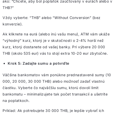
ako: “Chcete, aby bol poplatok zaúčtovaný v eurách alebo v
THB?”
Vždy vyberte: “THB” alebo “Without Conversion” (bez
konverzie).
Ak kliknete na eurá (alebo inú vašu menu), ATM vám ukáže
“výhodný” kurz, ktorý je v skutočnosti o 2-4% horší než
kurz, ktorý dostanete od vašej banky. Pri výbere 20 000
THB (okolo 535 eur) vás to stojí extra 10-20 eur zbytočne.
Krok 5: Zadajte sumu a potvrďte
Väčšina bankomatov vám ponúkne prednastavené sumy (10
000, 20 000, 30 000 THB) alebo možnosť zadať vlastnú
čiastku. Vyberte čo najväčšiu sumu, ktorú dovolí limit
bankomatu – minimalizujete tak počet transakcií a ušetríte
na poplatkoch.
Príklad: Ak potrebujete 30 000 THB, je lepšie vybrať ich