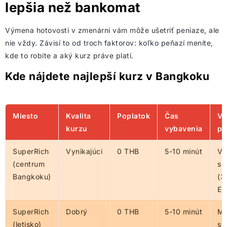
lepšia než bankomat
Výmena hotovosti v zmenárni vám môže ušetriť peniaze, ale
nie vždy. Závisí to od troch faktorov: koľko peňazí meníte,
kde to robíte a aký kurz práve platí.
Kde nájdete najlepší kurz v Bangkoku
Miesto
Kvalita
Poplatok
Čas
Vh
kurzu
vybavenia
pr
SuperRich
Vynikajúci
0 THB
5-10 minút
Vä
(centrum
su
Bangkoku)
(3
EU
SuperRich
Dobrý
0 THB
5-10 minút
Ma
(letisko)
su