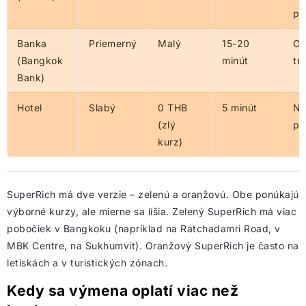
pr
Banka
Priemerný
Malý
15-20
Of
(Bangkok
minút
tr
Bank)
Hotel
Slabý
0 THB
5 minút
Nú
(zlý
pr
kurz)
SuperRich má dve verzie – zelenú a oranžovú. Obe ponúkajú
výborné kurzy, ale mierne sa líšia. Zelený SuperRich má viac
pobočiek v Bangkoku (napríklad na Ratchadamri Road, v
MBK Centre, na Sukhumvit). Oranžový SuperRich je často na
letiskách a v turistických zónach.
Kedy sa výmena oplatí viac než