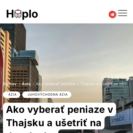
Domov
Ázia
Ako vyberať peniaze v Thajsku a ušetriť na dovolenke
/
/
ÁZIA
JUHOVÝCHODNÁ ÁZIA
Ako vyberať peniaze v
Thajsku a ušetriť na