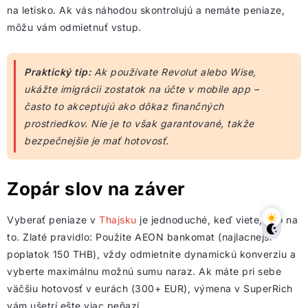
na letisko. Ak vás náhodou skontrolujú a nemáte peniaze,
môžu vám odmietnuť vstup.
Praktický tip:
Ak používate Revolut alebo Wise,
ukážte imigrácii zostatok na účte v mobile app –
často to akceptujú ako dôkaz finančných
prostriedkov. Nie je to však garantované, takže
bezpečnejšie je mať hotovosť.
Zopár slov na záver
Vyberať peniaze v
Thajsku
je jednoduché, keď viete, ako na
to. Zlaté pravidlo: Použite AEON bankomat (najlacnejší
poplatok 150 THB), vždy odmietnite dynamickú konverziu a
vyberte maximálnu možnú sumu naraz. Ak máte pri sebe
väčšiu hotovosť v eurách (300+ EUR), výmena v SuperRich
vám ušetrí ešte viac peňazí.