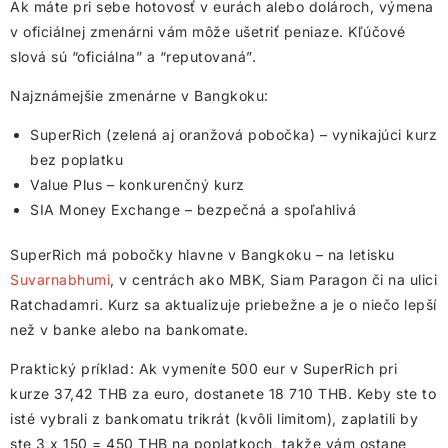
Ak máte pri sebe hotovosť v eurách alebo dolároch, výmena
v oficiálnej zmenárni vám môže ušetriť peniaze. Kľúčové
slová sú “oficiálna” a “reputovaná”.
Najznámejšie zmenárne v Bangkoku:
SuperRich (zelená aj oranžová pobočka) – vynikajúci kurz
bez poplatku
Value Plus – konkurenčný kurz
SIA Money Exchange – bezpečná a spoľahlivá
SuperRich má pobočky hlavne v Bangkoku – na letisku
Suvarnabhumi
, v centrách ako MBK, Siam Paragon či na ulici
Ratchadamri. Kurz sa aktualizuje priebežne a je o niečo lepší
než v banke alebo na bankomate.
Praktický príklad: Ak vymeníte 500 eur v SuperRich pri
kurze 37,42 THB za euro, dostanete 18 710 THB. Keby ste to
isté vybrali z bankomatu trikrát (kvôli limitom), zaplatili by
ste 3 x 150 = 450 THB na poplatkoch, takže vám ostane