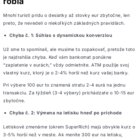
robia
Mnohí turisti prídu o desiatky až stovky eur zbytočne, len
preto, že nevedeli o niekoľkých základných pravidlách.
Chyba č. 1: Súhlas s dynamickou konverziou
Už sme to spomínali, ale musíme to zopakovať, pretože toto
je najdrahšia chyba. Keď vám bankomat ponúkne
“zaplatenie v eurách,” vždy odmietnite. ATM použije svoj
vlastný kurz, ktorý je o 2-4% horší než kurz vašej banky.
Pri výbere 100 eur to znamená stratu 2-4 eurá na jednu
transakciu. Za týždeň (3-4 výbery) prichádzate o 10-15 eur
zbytočne.
Chyba č. 2: Výmena na letisku hneď po príchode
Letiskové zmenárne (okrem SuperRich) majú obvykle kurz o
3-5% horší než v meste. Ak meníte 300 eur na letisku,