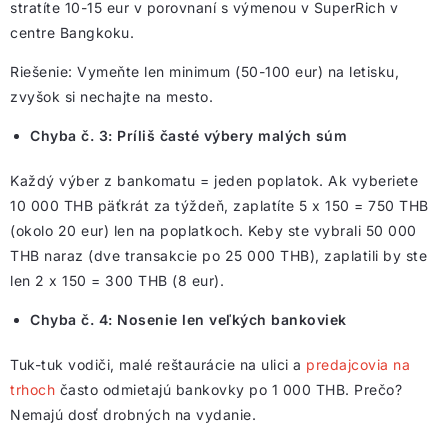
stratíte 10-15 eur v porovnaní s výmenou v SuperRich v
centre Bangkoku.
Riešenie: Vymeňte len minimum (50-100 eur) na letisku,
zvyšok si nechajte na mesto.
Chyba č. 3: Príliš časté výbery malých súm
Každý výber z bankomatu = jeden poplatok. Ak vyberiete
10 000 THB päťkrát za týždeň, zaplatíte 5 x 150 = 750 THB
(okolo 20 eur) len na poplatkoch. Keby ste vybrali 50 000
THB naraz (dve transakcie po 25 000 THB), zaplatili by ste
len 2 x 150 = 300 THB (8 eur).
Chyba č. 4: Nosenie len veľkých bankoviek
Tuk-tuk vodiči, malé reštaurácie na ulici a
predajcovia na
trhoch
často odmietajú bankovky po 1 000 THB. Prečo?
Nemajú dosť drobných na vydanie.