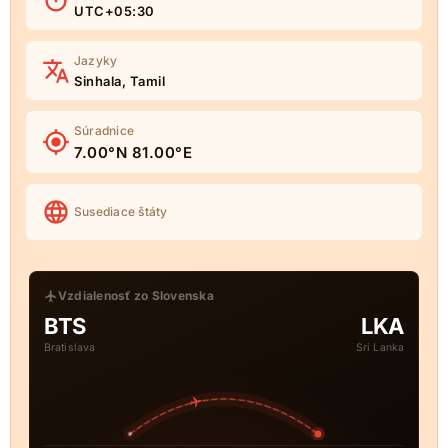
UTC+05:30
Jazyky
Sinhala, Tamil
Súradnice
7.00°N 81.00°E
Susediace štáty
Vzdialenosť zo Slovenska
BTS
LKA
Bratislava
Sri Lanka