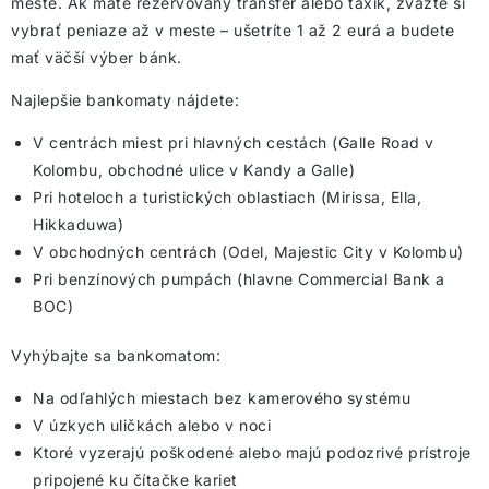
meste. Ak máte rezervovaný transfer alebo taxík, zvážte si
vybrať peniaze až v meste – ušetríte 1 až 2 eurá a budete
mať väčší výber bánk.
Najlepšie bankomaty nájdete:
V centrách miest pri hlavných cestách (Galle Road v
Kolombu, obchodné ulice v Kandy a Galle)
Pri hoteloch a turistických oblastiach (Mirissa, Ella,
Hikkaduwa)
V obchodných centrách (Odel, Majestic City v Kolombu)
Pri benzínových pumpách (hlavne Commercial Bank a
BOC)
Vyhýbajte sa bankomatom:
Na odľahlých miestach
bez kamerového systému
V úzkych uličkách alebo v noci
Ktoré vyzerajú poškodené alebo majú podozrivé prístroje
pripojené ku čítačke kariet