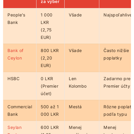
za výber
People’s
1 000
Všade
Najspoľahlivej
Bank
LKR
(2,75
EUR)
Bank of
800 LKR
Všade
Často nižšie
Ceylon
(2,20
poplatky
EUR)
HSBC
0 LKR
Len
Zadarmo pre
(Premier
Kolombo
Premier účty
účet)
Commercial
500 až 1
Mestá
Rôzne poplat
Bank
000 LKR
podľa typu
Seylan
600 LKR
Menej
Menej