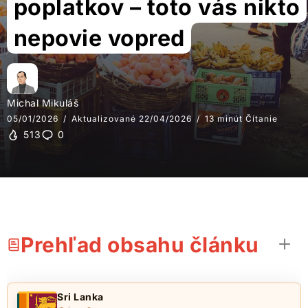
poplatkov – toto vás nikto
nepovie vopred
Michal Mikuláš
05/01/2026
Aktualizované 22/04/2026
13 minút Čítanie
513
0
Prehľad obsahu článku
Sri Lanka