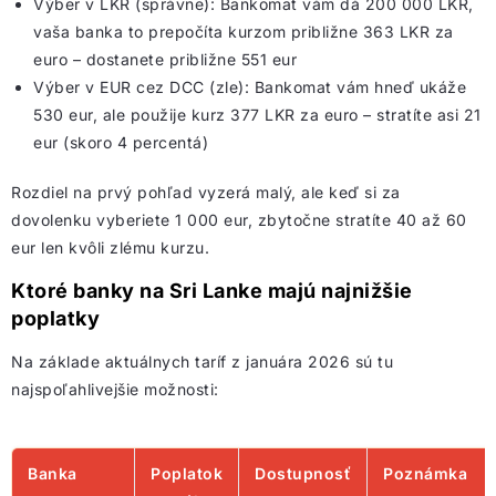
Výber v LKR (správne): Bankomat vám dá 200 000 LKR,
vaša banka to prepočíta kurzom približne 363 LKR za
euro – dostanete približne 551 eur
Výber v EUR cez DCC (zle): Bankomat vám hneď ukáže
530 eur, ale použije kurz 377 LKR za euro – stratíte asi 21
eur (skoro 4 percentá)
Rozdiel na prvý pohľad vyzerá malý, ale keď si za
dovolenku vyberiete 1 000 eur, zbytočne stratíte 40 až 60
eur len kvôli zlému kurzu.
Ktoré banky na Sri Lanke majú najnižšie
poplatky
Na základe aktuálnych taríf z januára 2026 sú tu
najspoľahlivejšie možnosti:
Banka
Poplatok
Dostupnosť
Poznámka