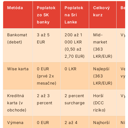
Metóda
Poplatok
Poplatok
Celkový
Be
zo SK
na Sri
kurz
banky
Lanke
Bankomat
3 až 5
200 až 1
Mid-
Vys
(debet)
EUR
000 LKR
market
(0,50 až
(363
2,70 EUR)
LKR/EUR)
Wise karta
0 EUR
0 LKR
Najlepší
Veľ
(prvé 2x
(363
vys
mesačne)
LKR/EUR)
Kreditná
2 až 3
2 percent
Horší
Vys
karta (v
percent
surcharge
(DCC
obchode)
riziko)
Výmena
0 EUR
2 až 4
Najhorší
Níz