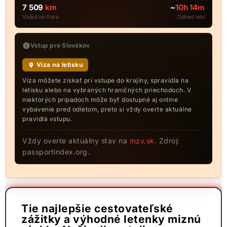
7 509
km
~
10h 14m
Vzdušná čiara
Odhad letu
Vstup pre Slovákov
Víza na letisku
Víza môžete získať pri vstupe do krajiny, spravidla na
letisku alebo na vybraných hraničných priechodoch. V
niektorých prípadoch môže byť dostupné aj online
vybavenie pred odletom, preto si vždy overte aktuálne
pravidlá vstupu.
Vždy overte aktuálny stav na
mzv.sk
. Zdroj:
passportindex.org.
Tie najlepšie cestovateľské
zážitky a výhodné letenky miznú