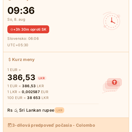
09:36
So, 8. aug
+3h 30m oproti SK
Slovensko:
06:06
UTC+05:30
Kurz meny
1 EUR =
386,53
LKR
1 EUR =
386,53
LKR
1 LKR =
0,002587
EUR
100 EUR =
38 653
LKR
Rs රු Sri Lankan rupee
LKR
3-dňová predpoveď počasia - Colombo