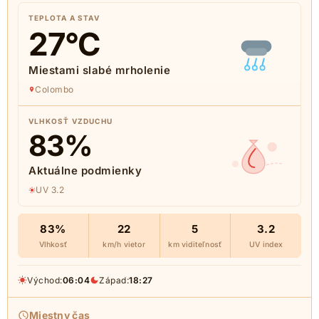
TEPLOTA A STAV
27
°C
Miestami slabé mrholenie
Colombo
VLHKOSŤ VZDUCHU
83
%
Aktuálne podmienky
UV 3.2
83%
22
5
3.2
Vlhkosť
km/h vietor
km viditeľnosť
UV index
Východ:
06:04
Západ:
18:27
Miestny čas