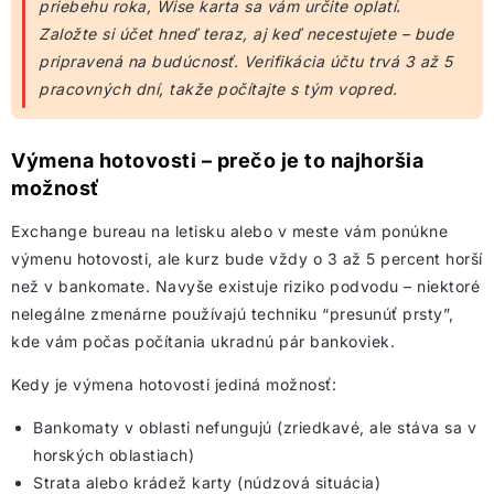
priebehu roka, Wise karta sa vám určite oplatí.
Založte si účet hneď teraz, aj keď necestujete – bude
pripravená na budúcnosť. Verifikácia účtu trvá 3 až 5
pracovných dní, takže počítajte s tým vopred.
Výmena hotovosti – prečo je to najhoršia
možnosť
Exchange bureau na letisku alebo v meste vám ponúkne
výmenu hotovosti, ale kurz bude vždy o 3 až 5 percent horší
než v bankomate. Navyše existuje riziko podvodu – niektoré
nelegálne zmenárne používajú techniku “presunúť prsty”,
kde vám počas počítania ukradnú pár bankoviek.
Kedy je výmena hotovosti jediná možnosť:
Bankomaty v oblasti nefungujú (zriedkavé, ale stáva sa v
horských oblastiach)
Strata alebo krádež karty (núdzová situácia)