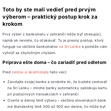
Toto by ste mali vedieť pred prvým
výberom – praktický postup krok za
krokom
Prvý výber z bankomatu v zahraničí môže byť stresujúci,
najmä ak neviete, čo očakávať. Tu je presný postup, ktorý
funguje na väčšine bankomatov
na Sri Lanke
a pomôže vám
vyhnúť sa zbytočným chybám.
Príprava ešte doma – čo zariadiť pred odletom
Pred
cestou si skontrolujte
tieto veci:
Zavolajte svojej banke a oznámte im, že budete
cestovať
na Srí Lanku
– mnohé banky automaticky zablokujú kartu
pri podozrivých transakciách v zahraničí
Overte si denný limit výberu – väčšina slovenských bánk
má štandardný limit 300 až 500 eur denne, čo môže byť