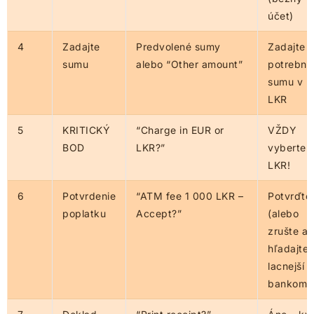
účet)
4
Zadajte
Predvolené sumy
Zadajte
sumu
alebo “Other amount”
potrebnú
sumu v
LKR
5
KRITICKÝ
“Charge in EUR or
VŽDY
BOD
LKR?”
vyberte
LKR!
6
Potvrdenie
“ATM fee 1 000 LKR –
Potvrďte
poplatku
Accept?”
(alebo
zrušte a
hľadajte
lacnejší
bankoma