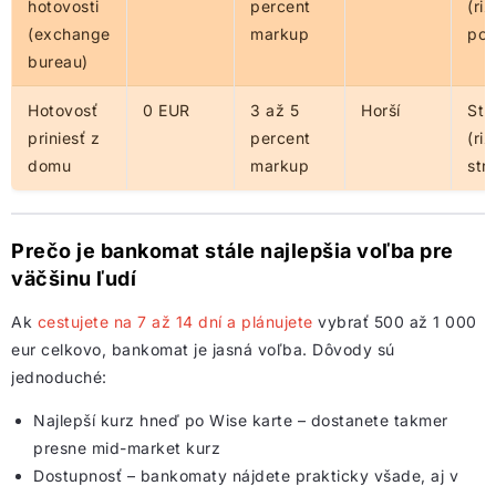
hotovosti
percent
(riz
(exchange
markup
pod
bureau)
Hotovosť
0 EUR
3 až 5
Horší
Str
priniesť z
percent
(riz
domu
markup
str
Prečo je bankomat stále najlepšia voľba pre
väčšinu ľudí
Ak
cestujete na 7 až 14 dní a plánujete
vybrať 500 až 1 000
eur celkovo, bankomat je jasná voľba. Dôvody sú
jednoduché:
Najlepší kurz hneď po Wise karte – dostanete takmer
presne mid-market kurz
Dostupnosť – bankomaty nájdete prakticky všade, aj v