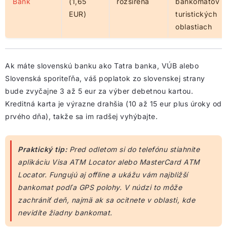
Bank
(1,65
rozšírená
bankomatov v
EUR)
turistických
oblastiach
Ak máte slovenskú banku ako Tatra banka, VÚB alebo
Slovenská sporiteľňa, váš poplatok zo slovenskej strany
bude zvyčajne 3 až 5 eur za výber debetnou kartou.
Kreditná karta je výrazne drahšia (10 až 15 eur plus úroky od
prvého dňa), takže sa im radšej vyhýbajte.
Praktický tip:
Pred odletom si do telefónu stiahnite
aplikáciu Visa ATM Locator alebo MasterCard ATM
Locator. Fungujú aj offline a ukážu vám najbližší
bankomat podľa GPS polohy. V núdzi to môže
zachrániť deň, najmä ak sa ocitnete v oblasti, kde
nevidíte žiadny bankomat.