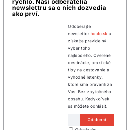
rýchlo. Naši odberatelia
newslettru sa o nich dozvedia
ako prví.
Odoberajte
newsletter
hoplo.sk
a
získajte pravidelný
výber toho
najlepšieho. Overené
destinácie, praktické
tipy na cestovanie a
výhodné letenky,
ktoré sme preverili za
Vás. Bez zbytočného
obsahu. Kedykoľvek
sa môžete odhlásiť.
Odoslaním