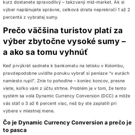
kurz dostanete spravodlivý – takzvaný mid-market. Ak si
výber naplánujete správne, celková strata neprekročí 1 až 2
percentá z vybratej sumy.
Prečo väčšina turistov platí za
výber zbytočne vysoké sumy –
a ako sa tomu vyhnúť
Keď prvýkrát sadnete k bankomatu na letisku v Kolombu,
pravdepodobne uvidíte ponuku vybrať si peniaze “v eurách
namiesto rupií”. Znie to pohodlne – koniec koncov, presne
viete, koľko vám z účtu strhne. Problém je v tom, že tento
systém sa volá Dynamic Currency Conversion (DCC) a môže
vás stáť o 3 až 6 percent viac, než by ste zaplatili pri
výbere v miestnej mene.
Čo je Dynamic Currency Conversion a prečo je
to pasca