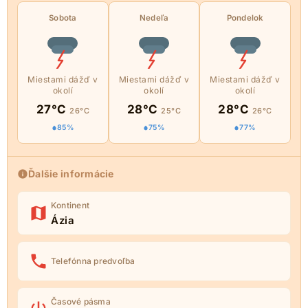
Sobota
Nedeľa
Pondelok
Miestami dážď v
Miestami dážď v
Miestami dážď v
okolí
okolí
okolí
27°C
28°C
28°C
26°C
25°C
26°C
85%
75%
77%
Ďalšie informácie
Kontinent
Ázia
Telefónna predvoľba
Časové pásma