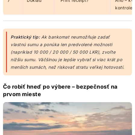
7
Doklad
“Print receipt?”
Áno – kvô
kontrole
Praktický tip:
Ak bankomat neumožňuje zadať
vlastnú sumu a ponúka len predvolené možnosti
(napríklad 10 000 / 20 000 / 50 000 LKR), zvoľte
nižšiu sumu. Väčšinou je lepšie vybrať si viac krát po
menších sumách, než riskovať stratu veľkej hotovosti.
Čo robiť hneď po výbere – bezpečnosť na
prvom mieste