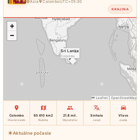
Ázia
Colombo
UTC+05:30
KRAJINA
+
−
Sri Lanka
×
Colombo
Leaflet
|
OpenStreetMap
Colombo
65 610 km2
21.8 mil.
Sinhala
Vľavo
Hlavné mesto
Rozloha
Obyvateľov
Jazyk
Jazda
Aktuálne počasie