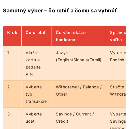
Samotný výber – čo robiť a čomu sa vyhnúť
Krok
Čo urobiť
Čo vám ukáže
Správna
bankomat
voľba
1
Vložte
Jazyk
Vyberte
kartu a
(English/Sinhala/Tamil)
English
zadajte
PIN
2
Vyberte
Withdrawal / Balance /
Stlačte
typ
Other
Withdraw
transakcie
3
Vyberte
Savings / Current /
Vyberte
účet
Credit
Savings
(bežný