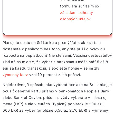
formulára súhlasím so
zásadami ochrany
osobných údajov
.
Plánujete cestu na Srí Lanku a premýšľate, ako sa tam
dostanete k peniazom bez toho, aby ste prišli o polovicu
rozpočtu na poplatkoch? Nie ste sami. Väčšina cestovateľov
zistí až na mieste, že výber z bankomatu môže stáť 5 až 8
eur za každú transakciu, alebo ešte horšie – že im zlý
výmenný kurz
vzal 10 percent z ich peňazí.
Najefektívnejší spôsob, ako vyberať peniaze na Sri Lanke, je
použiť debetnú kartu priamo v bankomatoch People’s Bank
alebo Bank of Ceylon, pričom si vždy vyberáte v miestnej
mene (LKR) a nie v eurách. Typický poplatok je 200 až 1
000 LKR za výber (približne 0,50 až 2,70 EUR) a výmenný