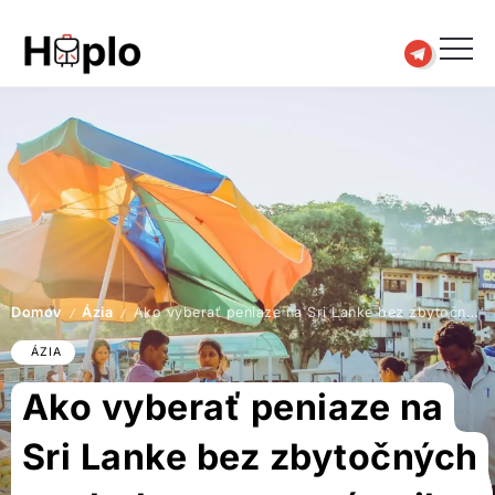
Domov
Ázia
Ako vyberať peniaze na Sri Lanke bez zbytočných poplatkov – toto vás nikto nepovie vopred
/
/
ÁZIA
Ako vyberať peniaze na
Sri Lanke bez zbytočných