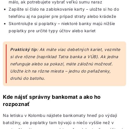
málo, ak potrebujete vybrať veľkú sumu naraz
Zapíšte si číslo na zablokovanie karty – uložte si ho do
telefónu aj na papier pre prípad straty alebo krádeže
Skontrolujte si poplatky – niektoré banky majú nižšie
poplatky pre určité typy účtov alebo kariet
Praktický tip:
Ak máte viac debetných kariet, vezmite
si dve rôzne (napríklad Tatra banka a VÚB). Ak jedna
nefunguje alebo sa pokazí, máte záložnú možnosť.
Uložte ich na rôzne miesta – jednu do peňaženky,
druhú do batohu.
Kde nájsť správny bankomat a ako ho
rozpoznať
Na letisku v Kolombu nájdete bankomaty hneď po výdaji
batožiny, ale poplatky tam bývajú o niečo vyššie než v