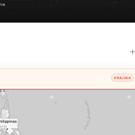
nie
KRAJINA
hilippines
×
anila