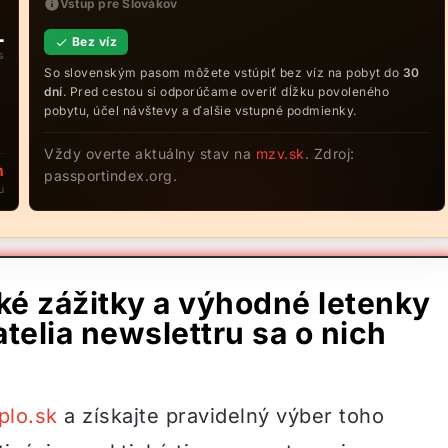
Vstup pre Slovákov
L
Bez víz
s
So slovenským pasom môžete vstúpiť bez víz na pobyt do
30
dní
. Pred cestou si odporúčame overiť dĺžku povoleného
pobytu, účel návštevy a ďalšie vstupné podmienky.
Vždy overte aktuálny stav na
mzv.sk
. Zdroj:
m
passportindex.org.
u
ské zážitky a výhodné letenky
telia newslettru sa o nich
plo.sk
a získajte pravidelný výber toho