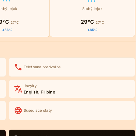
labý lejak
Slabý lejak
9°C
29°C
27°C
27°C
86%
85%
Telefónna predvoľba
Jazyky
English, Filipino
Susediace štáty