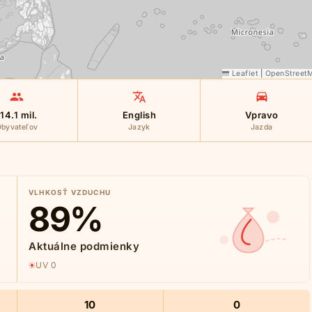
Leaflet
|
OpenStreet
14.1 mil.
English
Vpravo
byvateľov
Jazyk
Jazda
VLHKOSŤ VZDUCHU
89
%
Aktuálne podmienky
UV 0
10
0