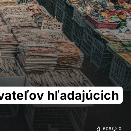
ovateľov hľadajúcich
608
0