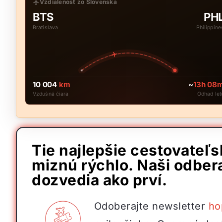
Vzdialenosť zo Slovenska
BTS
PH
Bratislava
Philippine
10 004
km
~
13h 08
Vzdušná čiara
Odhad let
Tie najlepšie cestovateľ
miznú rýchlo. Naši odbera
dozvedia ako prví.
Odoberajte newsletter
ho