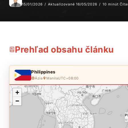
15/01/2026
Aktualizované 16/05/2026
10 minút Číta
Prehľad obsahu článku
Philippines
Ázia
Manila
UTC+08:00
+
−
P
M