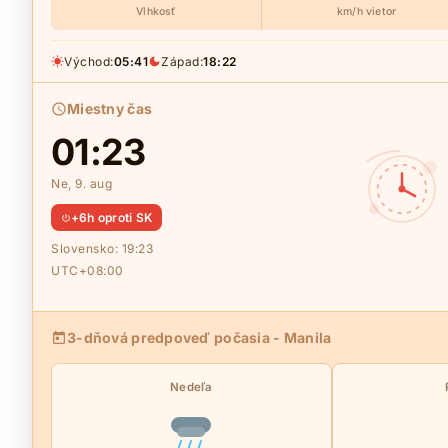
Vlhkosť
km/h vietor
Východ:
05:41
Západ:
18:22
Miestny čas
01:23
Ne, 9. aug
+6h oproti SK
Slovensko:
19:23
UTC+08:00
3-dňová predpoveď počasia - Manila
Nedeľa