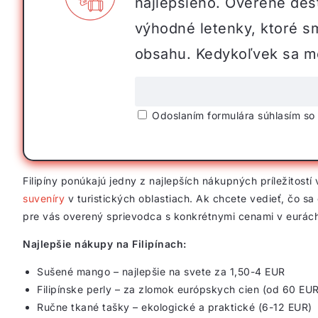
najlepšieho. Overené dest
výhodné letenky, ktoré s
obsahu. Kedykoľvek sa mô
Odoslaním formulára súhlasím s
Filipíny ponúkajú jedny z najlepších nákupných príležitostí v
suveníry
v turistických oblastiach. Ak chcete vedieť, čo sa 
pre vás overený sprievodca s konkrétnymi cenami v eurách 
Najlepšie nákupy na Filipínach:
Sušené mango – najlepšie na svete za 1,50-4 EUR
Filipínske perly – za zlomok európskych cien (od 60 EUR
Ručne tkané tašky – ekologické a praktické (6-12 EUR)