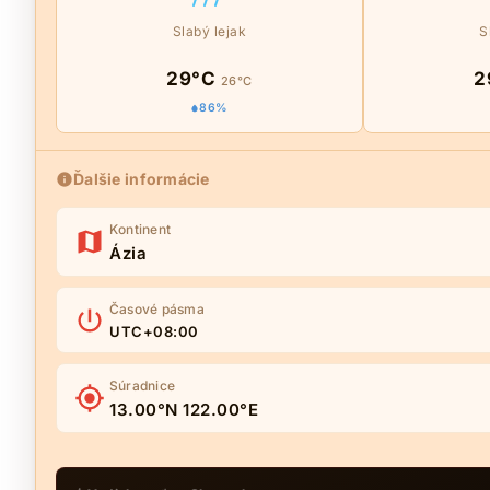
Slabý lejak
S
29°C
2
26°C
86%
Ďalšie informácie
Kontinent
Ázia
Časové pásma
UTC+08:00
Súradnice
13.00°N 122.00°E