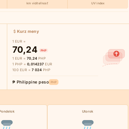
km viditeľnosť
UV index
Kurz meny
1 EUR =
70,24
PHP
1 EUR =
70,24
PHP
1 PHP =
0,014237
EUR
100 EUR =
7 024
PHP
₱ Philippine peso
PHP
Pondelok
Utorok