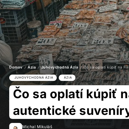
Domov
Ázia
Juhovýchodná Ázia
Čo sa oplatí kúpiť na Fi
/
/
/
JUHOVÝCHODNÁ ÁZIA
ÁZIA
Čo sa oplatí kúpiť 
autentické suvenír
Michal Mikuláš