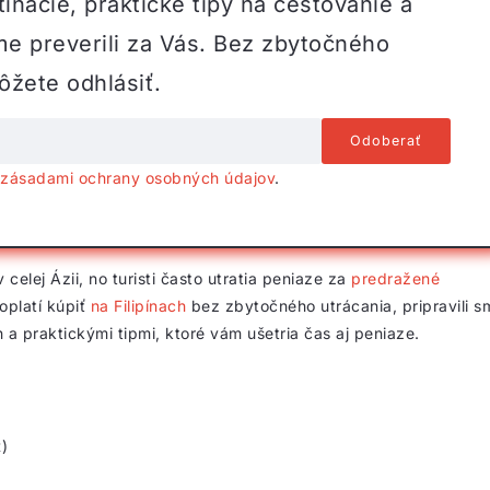
inácie, praktické tipy na cestovanie a
me preverili za Vás. Bez zbytočného
žete odhlásiť.
o
zásadami ochrany osobných údajov
.
 celej Ázii, no turisti často utratia peniaze za
predražené
oplatí kúpiť
na Filipínach
bez zbytočného utrácania, pripravili s
a praktickými tipmi, ktoré vám ušetria čas aj peniaze.
)