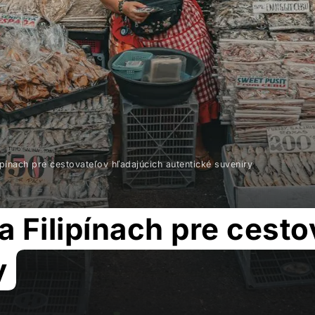
lipínach pre cestovateľov hľadajúcich autentické suveníry
na Filipínach pre cest
y