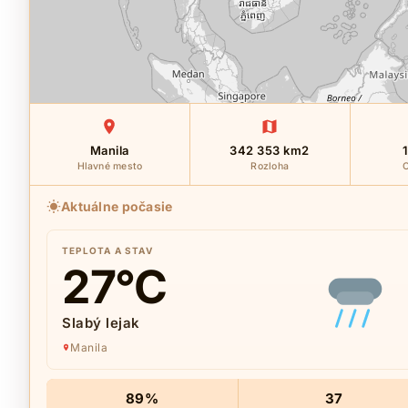
Manila
342 353 km2
1
Hlavné mesto
Rozloha
O
Aktuálne počasie
TEPLOTA A STAV
27
°C
Slabý lejak
Manila
89%
37