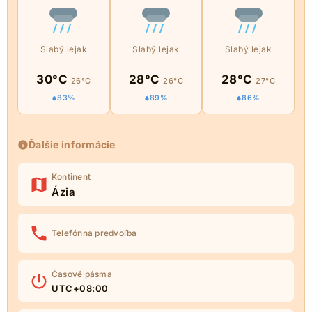
Slabý lejak
Slabý lejak
Slabý lejak
30°C
28°C
28°C
26°C
26°C
27°C
83%
89%
86%
Ďalšie informácie
Kontinent
Ázia
Telefónna predvoľba
Časové pásma
UTC+08:00