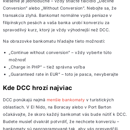
Riešenie je jednoduché – vždy stlačte tlačidlo „Decline
Conversion” alebo „Without Conversion”. Nebojte sa, že
transakcia zlyhá. Bankomat normálne vydá peniaze v
filipínskych pesách a vaša banka urobí konverziu za
spravodlivý kurz, ktorý je vždy výhodnejší než DCC.
Na obrazovke bankomatu hľadajte tieto možnosti:
„Continue without conversion” – vždy vyberte túto
možnosť
„Charge in PHP” – tiež správna voľba
„Guaranteed rate in EUR” – toto je pasca, nevyberajte
Kde DCC hrozí najviac
DCC ponúkajú najmä
menšie bankomaty
v turistických
oblastiach. V El Nido, na Boracay alebo v Port Barton
očakávajte, že skoro každý bankomat vás bude nútiť k DCC.
Budete musieť dvakrát potvrdiť, že nechcete konverziu –
bankomaty sú naprogramované tak, aby vás presvedčili.