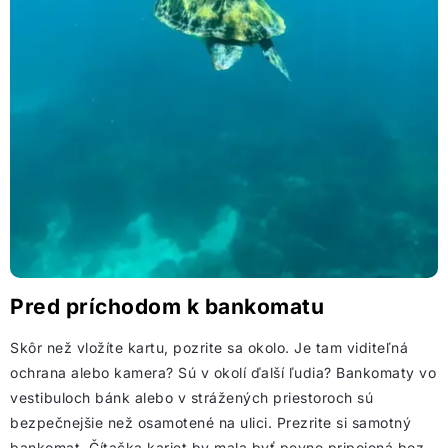
Pred príchodom k bankomatu
Skôr než vložíte kartu, pozrite sa okolo. Je tam viditeľná
ochrana alebo kamera? Sú v okolí ďalší ľudia? Bankomaty vo
vestibuloch bánk alebo v strážených priestoroch sú
bezpečnejšie než osamotené na ulici. Prezrite si samotný
bankomat. Čítačka kariet by mala byť pevne pripojená bez