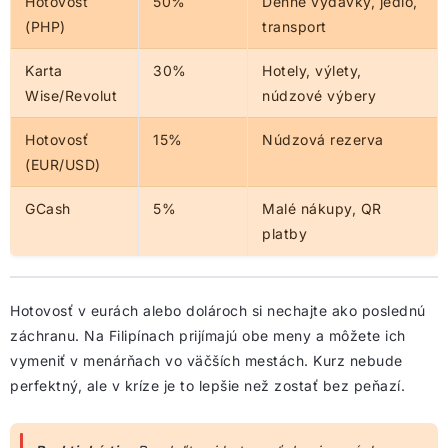
Hotovosť
50%
Denné výdavky, jedlo,
(PHP)
transport
Karta
30%
Hotely, výlety,
Wise/Revolut
núdzové výbery
Hotovosť
15%
Núdzová rezerva
(EUR/USD)
GCash
5%
Malé nákupy, QR
platby
Hotovosť v eurách alebo dolároch si nechajte ako poslednú
záchranu. Na Filipínach prijímajú obe meny a môžete ich
vymeniť v menárňach vo väčších mestách. Kurz nebude
perfektný, ale v kríze je to lepšie než zostať bez peňazí.