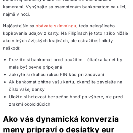
kamerami. Vyhýbajte sa osamoteným bankomatom na ulici,
najmä v noci.
Najčastejšie sa
obávate skimmingu
, teda nelegálneho
kopírovania údajov z karty. Na Filipínach je toto riziko nižšie
ako v iných ázijských krajinách, ale ostražitosť nikdy
neškodí:
Prezrite si bankomat pred použitím – čítačka kariet by
mala byť pevne pripojená
Zakryte si druhou rukou PIN kód pri zadávaní
Ak bankomat zhltne vašu kartu, okamžite zavolajte na
číslo vašej banky
Uložte si hotovosť bezpečne hneď po výbere, nie pred
zrakmi okoloidúcich
Ako vás dynamická konverzia
meny pripraví o desiatky eur