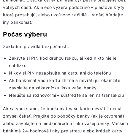
voľných častí. Ak niečo vyzerá podozrivo – plastové kryty,
ktoré presahujú, alebo uvoľnené tlačidlá – radšej hľadajte
iný bankomat.
Počas výberu
Základné pravidlá bezpečnosti:
Zakryte si PIN kód druhou rukou, aj keď nikto nie je
nablízku
Nikdy si PIN nezapisujte na kartu ani do telefónu
Ak bankomat vašu kartu zhltne a nevráti ju, okamžite
zavolajte na zákaznícku linku vašej banky
Nerušte sa rozhovormi – sústreďte sa len na transakciu
Ak sa vám stane, že bankomat vašu kartu nevrátil, nemá
zmysel čakať. Prejdite do pobočky banky (ak je otvorená)
alebo zavolajte na medzinárodnú linku vašej banky. Väčšina
bánk má 24-hodinové linky pre stratu alebo krádež karty.