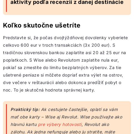
aktivity podľa recenzií z danej destinácie
Koľko skutočne ušetríte
Predstavte si, že počas dvojtýždňovej dovolenky vyberiete
celkovo 600 eur v troch transakciách (3x 200 eur). S
tradičnou slovenskou bankou zaplatíte asi 20 až 25 eur na
poplatkoch. S Wise alebo Revolutom zaplatíte nula eur,
pokiaľ sa zmestíte do limitu bezplatných výberov. Za tie
ušetrené peniaze si môžete dopriať extra výlet na ostrov,
dve večere v reštaurácii alebo dokonca predĺžiť pobyt o
noc. To je skutočná hodnota správnej karty.
Praktický tip:
Ak cestujete častejšie, oplatí sa vám
mať obe karty – Wise aj Revolut. Wise používajte ako
hlavnú kartu
pre výbery hotovosti
, Revolut ako
zálohu. Ak jedna nefunguje alebo ju stratíte, máte