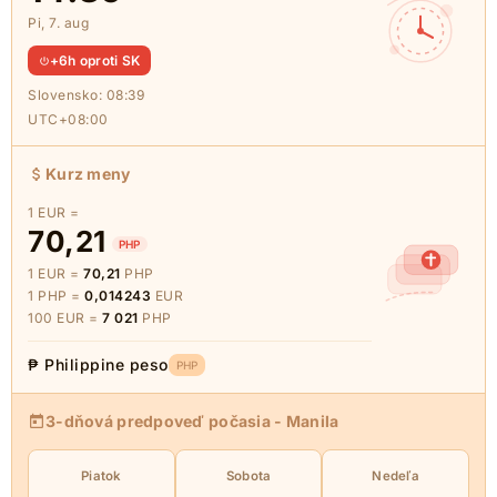
Pi, 7. aug
+6h oproti SK
Slovensko:
08:39
UTC+08:00
Kurz meny
1 EUR =
70,21
PHP
1 EUR =
70,21
PHP
1 PHP =
0,014243
EUR
100 EUR =
7 021
PHP
₱ Philippine peso
PHP
3-dňová predpoveď počasia - Manila
Piatok
Sobota
Nedeľa