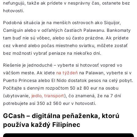
nefungujú, takže ak prídete v nesprávny čas, ostanete bez
hotovosti.
Podobná situácia je na menších ostrovoch ako Siquijor,
Camiguin alebo v odľahlých častiach Palawanu. Bankomaty
tam buď nie sú vôbec, alebo sú často prázdne. Ak prídete
cez víkend alebo počas miestneho sviatku, môžete zostať
bez možnosti vybrať peniaze na niekoľko dní.
Riešenie je jednoduché – vyberte si hotovosť vopred vo
väčšom meste. Ak idete
na týždeň
na Palawan, vyberte si v
Puerto Princesa alebo El Nido dostatok pesos na celý pobyt.
Počítajte s denným rozpočtom 50 až 80 eur na osobu
(ubytovanie,
jedlo, transport
), čo znamená, že na 7 dní
potrebujete asi 350 až 560 eur v hotovosti.
GCash – digitálna peňaženka, ktorú
používa každý Filipínec