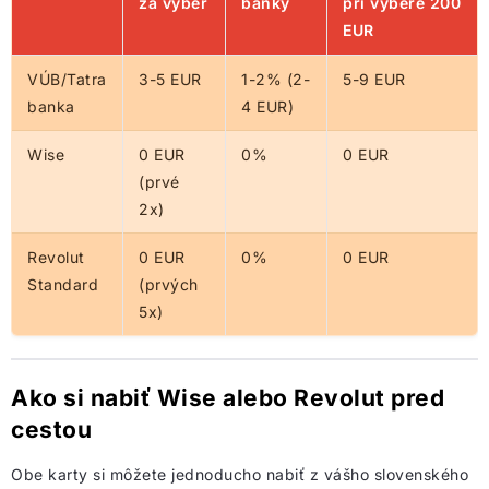
za výber
banky
pri výbere 200
EUR
VÚB/Tatra
3-5 EUR
1-2% (2-
5-9 EUR
banka
4 EUR)
Wise
0 EUR
0%
0 EUR
(prvé
2x)
Revolut
0 EUR
0%
0 EUR
Standard
(prvých
5x)
Ako si nabiť Wise alebo Revolut pred
cestou
Obe karty si môžete jednoducho nabiť z vášho slovenského