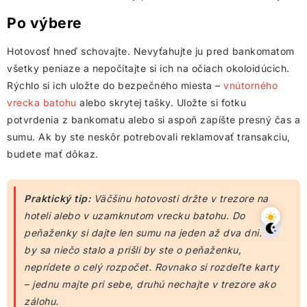
Po výbere
Hotovosť hneď schovajte. Nevyťahujte ju pred bankomatom
všetky peniaze a nepočítajte si ich na očiach okoloidúcich.
Rýchlo si ich uložte do bezpečného miesta –
vnútorného
vrecka batohu
alebo skrytej tašky. Uložte si fotku
potvrdenia z bankomatu alebo si aspoň zapíšte presný čas a
sumu. Ak by ste neskôr potrebovali reklamovať transakciu,
budete mať dôkaz.
Praktický tip:
Väčšinu hotovosti držte v trezore na
hoteli alebo v uzamknutom vrecku batohu. Do
peňaženky si dajte len sumu na jeden až dva dni. Ak
by sa niečo stalo a prišli by ste o peňaženku,
neprídete o celý rozpočet. Rovnako si rozdeľte karty
– jednu majte pri sebe, druhú nechajte v trezore ako
zálohu.