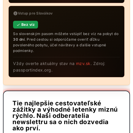
Vstup pre Slovákov
Bez víz
So slovenským pasom môžete vstúpiť bez víz na pobyt do
30 dní
. Pred cestou si odporúčame overiť dĺžku
povoleného pobytu, účel návštevy a ďalšie vstupné
podmienky.
Vždy overte aktuálny stav na
mzv.sk
. Zdroj:
passportindex.org.
Tie najlepšie cestovateľské
zážitky a výhodné letenky miznú
rýchlo. Naši odberatelia
newslettru sa o nich dozvedia
ako prví.