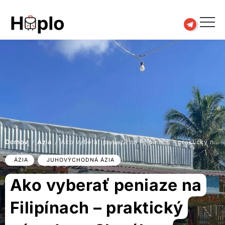
Domov
Ázia
Ako vyberať peniaze na Filipínach – praktický návod pre Slovákov
/
/
ÁZIA
JUHOVÝCHODNÁ ÁZIA
Ako vyberať peniaze na
Filipínach – praktický