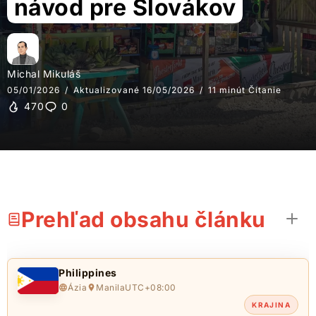
návod pre Slovákov
Michal Mikuláš
05/01/2026
Aktualizované 16/05/2026
11 minút Čítanie
470
0
Prehľad obsahu článku
Philippines
Ázia
Manila
UTC+08:00
KRAJINA