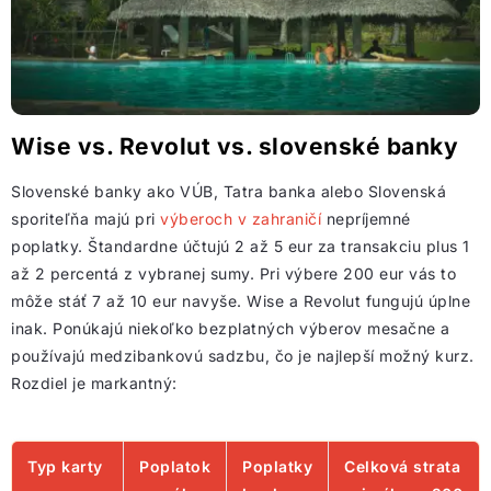
Wise vs. Revolut vs. slovenské banky
Slovenské banky ako VÚB, Tatra banka alebo Slovenská
sporiteľňa majú pri
výberoch v zahraničí
nepríjemné
poplatky. Štandardne účtujú 2 až 5 eur za transakciu plus 1
až 2 percentá z vybranej sumy. Pri výbere 200 eur vás to
môže stáť 7 až 10 eur navyše. Wise a Revolut fungujú úplne
inak. Ponúkajú niekoľko bezplatných výberov mesačne a
používajú medzibankovú sadzbu, čo je najlepší možný kurz.
Rozdiel je markantný:
Typ karty
Poplatok
Poplatky
Celková strata