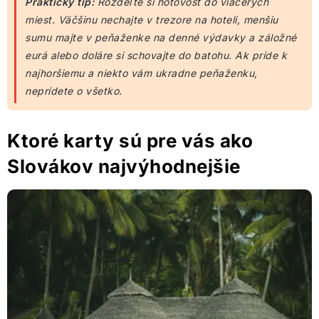
Praktický tip:
Rozdeľte si hotovosť do viacerých
miest. Väčšinu nechajte v trezore na hoteli, menšiu
sumu majte v peňaženke na denné výdavky a záložné
eurá alebo doláre si schovajte do batohu. Ak príde k
najhoršiemu a niekto vám ukradne peňaženku,
neprídete o všetko.
Ktoré karty sú pre vás ako
Slovákov najvýhodnejšie