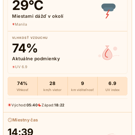
29
°C
Miestami dážď v okolí
Manila
VLHKOSŤ VZDUCHU
74
%
Aktuálne podmienky
UV 6.9
74%
28
9
6.9
Vlhkosť
km/h vietor
km viditeľnosť
UV index
Východ:
05:40
Západ:
18:22
Miestny čas
14:39