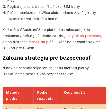
Play
Registrujte sa s číslom filipínskej SIM karty
Pošlite peniaze cez Wise alebo priamo z vašej karty
(overenie trvá niekoľko hodín)
Keď máte GCash, môžete platiť aj na miestach, kde
bankomaty nefungujú. Jedlo na trhu,
bicykel na prenájom
,
alebo dokonca
masáž na pláži
– väčšina obchodníkov má
QR kód pre GCash.
Záložná stratégia pre bezpečnosť
Nikdy sa nespoliehajte len na jednu metódu platby.
Odporúčame rozdeliť váš rozpočet takto:
Metóda
Podiel
Kedy použiť
platby
rozpočtu