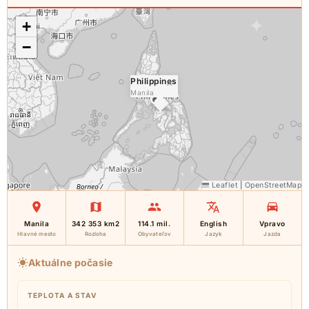
+
−
Philippines
×
Manila
Leaflet
|
OpenStreetMap
Manila
342 353 km2
114.1 mil.
English
Vpravo
Hlavné mesto
Rozloha
Obyvateľov
Jazyk
Jazda
Aktuálne počasie
TEPLOTA A STAV