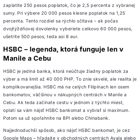
zaplatíte 250 pesos poplatok, čo je 2,5 percenta z vybranej
sumy. Pri výbere 20 000 pesos klesne poplatok na 1,25
percenta. Tento rozdiel sa rýchlo sčítava – ak počas
dvojtýždňovej dovolenky vyberiete celkovo 60 000 pesos,
ušetríte 500 pesos, teda asi 8 eur.
HSBC – legenda, ktorá funguje len v
Manile a Cebu
HSBC je jediná banka, ktorá neúčtuje žiadny poplatok za
výber a má limit až 40 000 PHP. To znie skvelé, ale realita je
komplikovanejšia. HSBC má na celých Filipínach len osem
bankomatov, väčšinou v nákupných centrách v Manile a
Cebu. Ak teda začínate cestu v jednom z týchto miest,
oplatí sa vám nájsť HSBC bankomat a vybrať si maximum.
Potom sa už spoľahnite na BPI alebo Chinabank.
Najjednoduchší spôsob, ako nájsť HSBC bankomat, je cez
Google Maps – hľadajte v obchodných centrách Ayala alebo