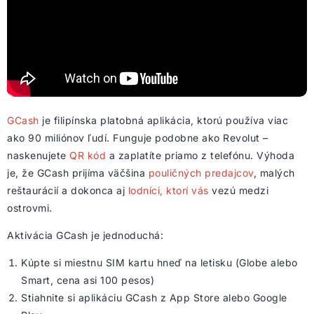
GCash
je filipínska platobná aplikácia, ktorú používa viac
ako 90 miliónov ľudí. Funguje podobne ako Revolut –
naskenujete
QR kód
a zaplatíte priamo z telefónu. Výhoda
je, že GCash prijíma väčšina
pouličných predajcov
, malých
reštaurácií a dokonca aj
lodníci, ktorí vás
vezú medzi
ostrovmi.
Aktivácia GCash je jednoduchá:
Kúpte si miestnu SIM kartu hneď na letisku (Globe alebo
Smart, cena asi 100 pesos)
Stiahnite si aplikáciu GCash z App Store alebo Google