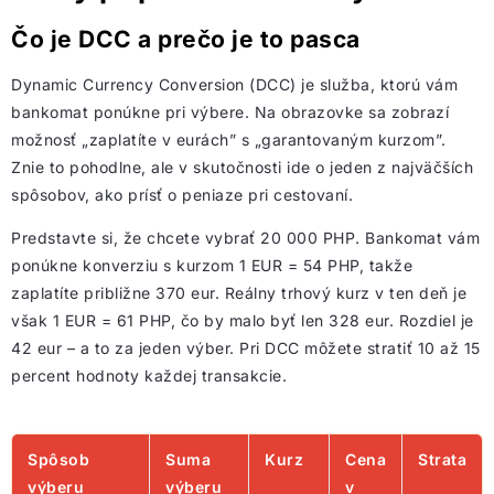
Čo je DCC a prečo je to pasca
Dynamic Currency Conversion (DCC) je služba, ktorú vám
bankomat ponúkne pri výbere. Na obrazovke sa zobrazí
možnosť „zaplatíte v eurách” s „garantovaným kurzom”.
Znie to pohodlne, ale v skutočnosti ide o jeden z najväčších
spôsobov, ako prísť o peniaze pri cestovaní.
Predstavte si, že chcete vybrať 20 000 PHP. Bankomat vám
ponúkne konverziu s kurzom 1 EUR = 54 PHP, takže
zaplatíte približne 370 eur. Reálny trhový kurz v ten deň je
však 1 EUR = 61 PHP, čo by malo byť len 328 eur. Rozdiel je
42 eur – a to za jeden výber. Pri DCC môžete stratiť 10 až 15
percent hodnoty každej transakcie.
Spôsob
Suma
Kurz
Cena
Strata
výberu
výberu
v