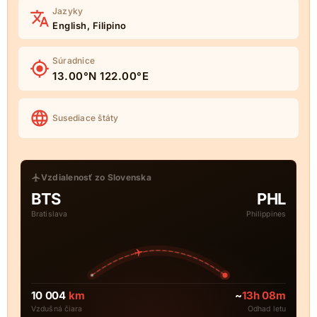
Jazyky
English, Filipino
Súradnice
13.00°N 122.00°E
Susediace štáty
Vzdialenosť zo Slovenska
BTS
PHL
Bratislava
Philippines
10 004
km
~
13h 08m
Vzdušná čiara
Odhad letu