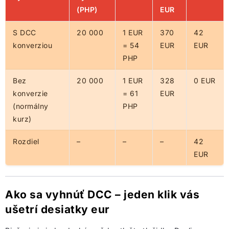
(PHP)
EUR
S DCC
20 000
1 EUR
370
42
konverziou
= 54
EUR
EUR
PHP
Bez
20 000
1 EUR
328
0 EUR
konverzie
= 61
EUR
(normálny
PHP
kurz)
Rozdiel
–
–
–
42
EUR
Ako sa vyhnúť DCC – jeden klik vás
ušetrí desiatky eur