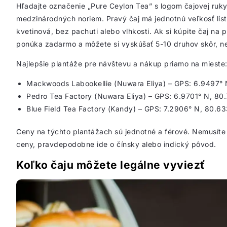
Hľadajte označenie „Pure Ceylon Tea” s logom čajovej ruky
medzinárodných noriem. Pravý čaj má jednotnú veľkosť líst
kvetinová, bez pachuti alebo vlhkosti. Ak si kúpite čaj na 
ponúka zadarmo a môžete si vyskúšať 5-10 druhov skôr, n
Najlepšie plantáže pre návštevu a nákup priamo na mieste
Mackwoods Labookellie (Nuwara Eliya) – GPS: 6.9497° 
Pedro Tea Factory (Nuwara Eliya) – GPS: 6.9701° N, 80
Blue Field Tea Factory (Kandy) – GPS: 7.2906° N, 80.63
Ceny na týchto plantážach sú jednotné a férové. Nemusíte
ceny, pravdepodobne ide o čínsky alebo indický pôvod.
Koľko čaju môžete legálne vyviezť