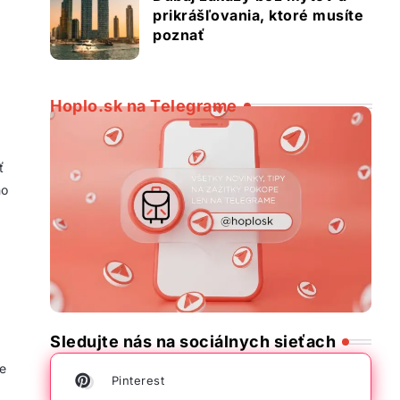
prikrášľovania, ktoré musíte
poznať
Hoplo.sk na Telegrame
ť
ho
Sledujte nás na sociálnych sieťach
e
Pinterest