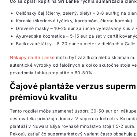
Čo sa oplatí kúpiť na Srí Lanke rýchla sumarizácia článk
Cejlónsky čaj (čierny, zelený, biely) – 3-8 eur/kg na pla
Korenie (škoricové tyčinky, kardamóm, čierne korenie) –
Drevené masky – 10-25 eur za ručne vyrezávaný kus v
Ayurvédska kozmetika – 5-15 eur za set v certifikovan
Batikované látky – 8-20 eur za meter v dielňach v Galle
Nákupy na Srí Lanke
môžu byť zážitkom alebo sklamaním. Ro
autentické výrobky od falošných a koľko skutočne stoja ve
povedomia ľahko preplatíte o 60-80%.
Čajové plantáže verzus superma
prémiovú kvalitu
Tento rozdiel môže znamenať úsporu 30-50 eur pri nákupe 5
cestovatelia privážajú domov. V supermarketoch v Kolombe z
plantáži v Nuwara Eliya rovnaké množstvo stojí 1,5-2 eurá. 
Pekoe), zatiaľ čo supermarketový variant často obsahuje pr