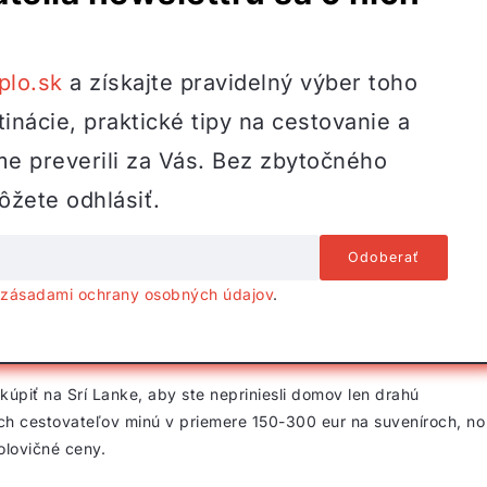
plo.sk
a získajte pravidelný výber toho
inácie, praktické tipy na cestovanie a
me preverili za Vás. Bez zbytočného
žete odhlásiť.
o
zásadami ochrany osobných údajov
.
í kúpiť na Srí Lanke, aby ste nepriniesli domov len drahú
ých cestovateľov minú v priemere 150-300 eur na suveníroch, no
olovičné ceny.