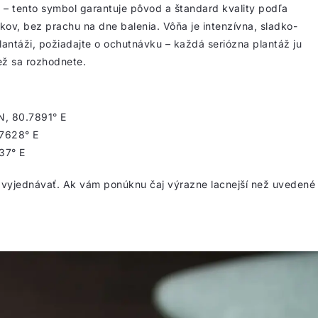
 – tento symbol garantuje pôvod a štandard kvality podľa
kov, bez prachu na dne balenia. Vôňa je intenzívna, sladko-
plantáži, požiadajte o ochutnávku – každá seriózna plantáž ju
ež sa rozhodnete.
:
N, 80.7891° E
.7628° E
37° E
 vyjednávať. Ak vám ponúknu čaj výrazne lacnejší než uvedené