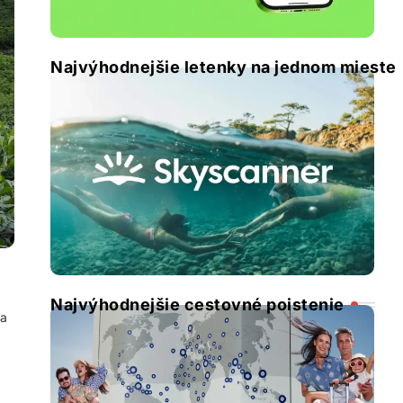
Najvýhodnejšie letenky na jednom mieste
Najvýhodnejšie cestovné poistenie
 a