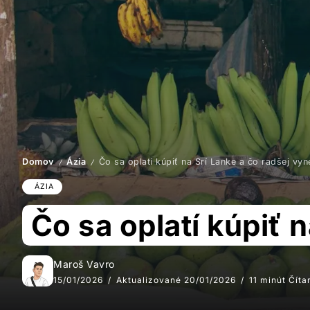
Domov
Ázia
Čo sa oplatí kúpiť na Srí Lanke a čo radšej vyn
/
/
ÁZIA
Čo sa oplatí kúpiť 
Maroš Vavro
15/01/2026
Aktualizované 20/01/2026
11 minút Číta