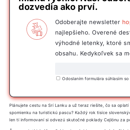
dozvedia ako prví.
Odoberajte newsletter
ho
najlepšieho. Overené dest
výhodné letenky, ktoré s
obsahu. Kedykoľvek sa mô
Odoslaním formulára súhlasím s
Plánujete cestu na Srí Lanku a už teraz riešite, čo sa oplat
spomienku na turistickú pascu? Každý rok tisíce slovensk
len tí informovaní si odvezú skutočné poklady Cejlónu za p