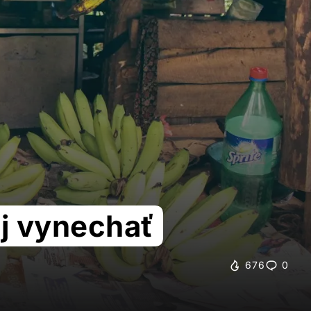
ej vynechať
676
0