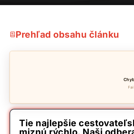
Prehľad obsahu článku
Chyb
Fai
Tie najlepšie cestovateľ
miznú rýchlo. Naši odbera