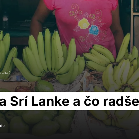
echať
na Srí Lanke a čo radš
nie