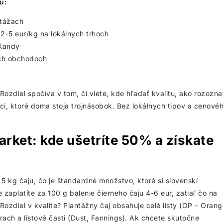
u:
ntážach
 2-5 eur/kg na lokálnych trhoch
 Kandy
ých obchodoch
zdiel spočíva v tom, či viete, kde hľadať kvalitu, ako rozozna
ci, ktoré doma stoja trojnásobok. Bez lokálnych tipov a cenové
rket: kde ušetríte 50% a získate
 kg čaju, čo je štandardné množstvo, ktoré si slovenskí
aplatíte za 100 g balenie čierneho čaju 4-6 eur, zatiaľ čo na
Rozdiel v kvalite? Plantážny čaj obsahuje celé listy (OP – Orang
ach a listové časti (Dust, Fannings). Ak chcete skutočne