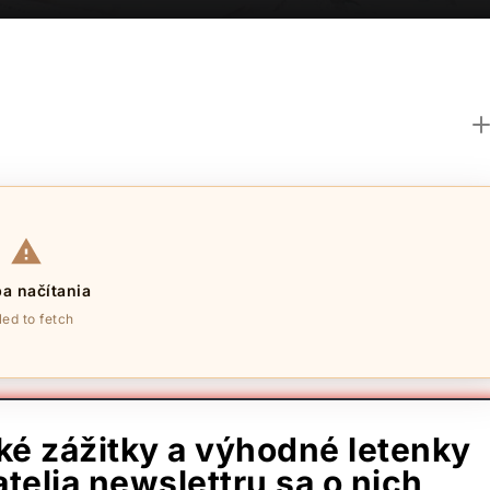
a načítania
led to fetch
ské zážitky a výhodné letenky
telia newslettru sa o nich