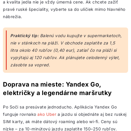
a kvalita jedla nie je vždy úmerná cene. Ak chcete zažiť
pravé ruské špeciality, vyberte sa do uličiek mimo hlavného
nábrežia.
Praktický tip:
Balenú vodu kupujte v supermarketoch,
nie v stánkoch na pláži. V obchode zaplatíte za 1,5
litra okolo 40 rubľov (0,40 eur), zatiaľ čo na pláži si
vypýtajú aj 120 rubľov. Ak plánujete celodenný výlet,
zásobte sa vopred.
Doprava na mieste: Yandex Go,
električky a legendárne maršrutky
Po Soči sa presúvate jednoducho. Aplikácia Yandex Go
funguje rovnako
ako Uber
a jazdu si objednáte aj bez ruskej
SIM karty, ak máte dátový roaming alebo wi-fi. Ceny sú
nízke – za 10-minútovú jazdu zaplatíte 150–250 rubľov.