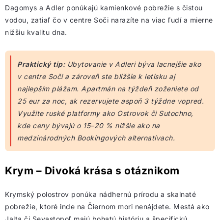
Dagomys a Adler ponúkajú kamienkové pobrežie s čistou
vodou, zatiaľ čo v centre Soči narazíte na viac ľudí a mierne
nižšiu kvalitu dna.
Praktický tip:
Ubytovanie v Adleri býva lacnejšie ako
v centre Soči a zároveň ste bližšie k letisku aj
najlepším plážam. Apartmán na týždeň zoženiete od
25 eur za noc, ak rezervujete aspoň 3 týždne vopred.
Využite ruské platformy ako Ostrovok či Sutochno,
kde ceny bývajú o 15–20 % nižšie ako na
medzinárodných Bookingových alternatívach.
Krym – Divoká krása s otáznikom
Krymský polostrov ponúka nádhernú prírodu a skalnaté
pobrežie, ktoré inde na Čiernom mori nenájdete. Mestá ako
Jalta či Sevastopoľ majú bohatú históriu a špecifickú