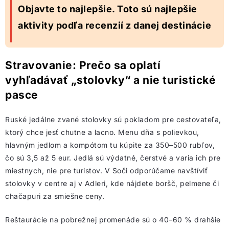
Objavte to najlepšie. Toto sú najlepšie
aktivity podľa recenzií z danej destinácie
Stravovanie: Prečo sa oplatí
vyhľadávať „stolovky“ a nie turistické
pasce
Ruské jedálne zvané stolovky sú pokladom pre cestovateľa,
ktorý chce jesť chutne a lacno. Menu dňa s polievkou,
hlavným jedlom a kompótom tu kúpite za 350–500 rubľov,
čo sú 3,5 až 5 eur. Jedlá sú výdatné, čerstvé a varia ich pre
miestnych, nie pre turistov. V Soči odporúčame navštíviť
stolovky v centre aj v Adleri, kde nájdete boršč, pelmene či
chačapuri za smiešne ceny.
Reštaurácie na pobrežnej promenáde sú o 40–60 % drahšie