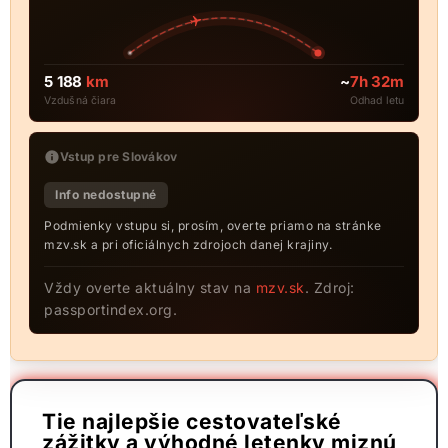
5 188
km
~
7h 32m
Vzdušná čiara
Odhad letu
Vstup pre Slovákov
Info nedostupné
Podmienky vstupu si, prosím, overte priamo na stránke
mzv.sk a pri oficiálnych zdrojoch danej krajiny.
Vždy overte aktuálny stav na
mzv.sk
. Zdroj:
passportindex.org.
Tie najlepšie cestovateľské
zážitky a výhodné letenky miznú