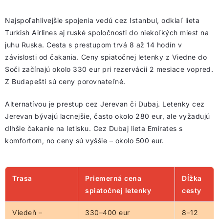
Najspoľahlivejšie spojenia vedú cez Istanbul, odkiaľ lieta
Turkish Airlines aj ruské spoločnosti do niekoľkých miest na
juhu Ruska. Cesta s prestupom trvá 8 až 14 hodín v
závislosti od čakania. Ceny spiatočnej letenky z Viedne do
Soči začínajú okolo 330 eur pri rezervácii 2 mesiace vopred.
Z Budapešti sú ceny porovnateľné.
Alternatívou je prestup cez Jerevan či Dubaj. Letenky cez
Jerevan bývajú lacnejšie, často okolo 280 eur, ale vyžadujú
dlhšie čakanie na letisku. Cez Dubaj lieta Emirates s
komfortom, no ceny sú vyššie – okolo 500 eur.
Trasa
Priemerná cena
Dĺžka
spiatočnej letenky
cesty
Viedeň –
330–400 eur
8–12