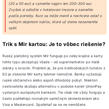
(20 a 50 eur) a vymeňte najprv len 200–300 eur.
Zvyšok si odložte v hotelovom trezore a zameňte
podľa potreby. Kurz sa môže meniť a nechcete ostať s
veľkým objemom rubľov, ktoré už doma nezameníte
späť.
Trik s Mir kartou: Je to vôbec riešenie?
Ruský platobný systém Mir funguje po celej krajine a karty
tohto typu akceptujú všade – od supermarketov po malé
stánky s ovocím. Problém je, že pre krátkodobých turistov z
EÚ je získanie Mir karty takmer nemožné. Banky vyžadujú
ruské občianstvo alebo aspoň dlhodobý pobyt. Niektorí
cestovatelia skúšajú alternatívu v podobe kariet UnionPay
vydaných európskymi bankami. Tie však nie vždy fungujú a
často podliehajú rovnakým sankčným obmedzeniam ako
Visa a Mastercard. Spoliehať sa na ne nemôžete.