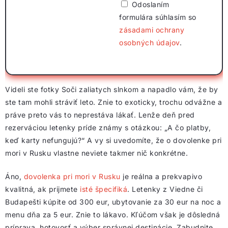
Odoslaním
formulára súhlasím so
zásadami ochrany
osobných údajov
.
Videli ste fotky Soči zaliatych slnkom a napadlo vám, že by
ste tam mohli stráviť leto. Znie to exoticky, trochu odvážne a
práve preto vás to neprestáva lákať. Lenže deň pred
rezerváciou letenky príde známy s otázkou: „A čo platby,
keď karty nefungujú?“ A vy si uvedomíte, že o dovolenke pri
mori v Rusku vlastne neviete takmer nič konkrétne.
Áno,
dovolenka pri mori v Rusku
je reálna a prekvapivo
kvalitná, ak prijmete
isté špecifiká
. Letenky z Viedne či
Budapešti kúpite od 300 eur, ubytovanie za 30 eur na noc a
menu dňa za 5 eur. Znie to lákavo. Kľúčom však je dôsledná
príprava, hotovosť a výber správnej destinácie. Zabudnite