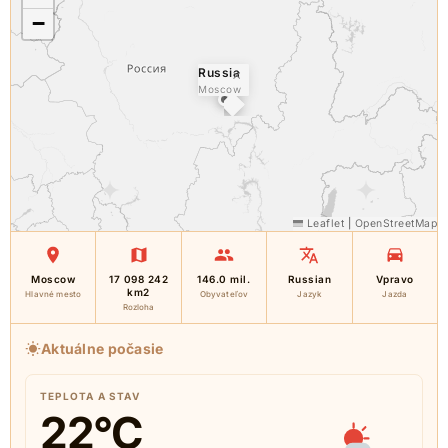
−
Russia
×
Moscow
Leaflet
|
OpenStreetMap
Moscow
17 098 242
146.0 mil.
Russian
Vpravo
km2
Hlavné mesto
Obyvateľov
Jazyk
Jazda
Rozloha
Aktuálne počasie
TEPLOTA A STAV
22
°C