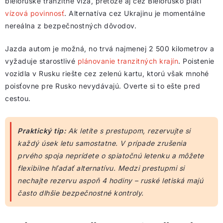
bieloruské tranzitné víza, pretože aj cez Bielorusko platí
vízová povinnosť
. Alternatíva cez Ukrajinu je momentálne
nereálna z bezpečnostných dôvodov.
Jazda autom je možná, no trvá najmenej 2 500 kilometrov a
vyžaduje starostlivé
plánovanie tranzitných krajín
. Poistenie
vozidla v Rusku riešte cez zelenú kartu, ktorú však mnohé
poisťovne pre Rusko nevydávajú. Overte si to ešte pred
cestou.
Praktický tip:
Ak letíte s prestupom, rezervujte si
každý úsek letu samostatne. V prípade zrušenia
prvého spoja neprídete o spiatočnú letenku a môžete
flexibilne hľadať alternatívu. Medzi prestupmi si
nechajte rezervu aspoň 4 hodiny – ruské letiská majú
často dlhšie bezpečnostné kontroly.