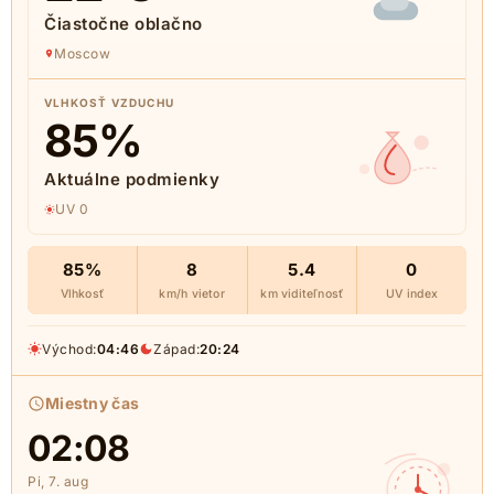
Čiastočne oblačno
Moscow
VLHKOSŤ VZDUCHU
85
%
Aktuálne podmienky
UV 0
85%
8
5.4
0
Vlhkosť
km/h vietor
km viditeľnosť
UV index
Východ:
04:46
Západ:
20:24
Miestny čas
02:08
Pi, 7. aug