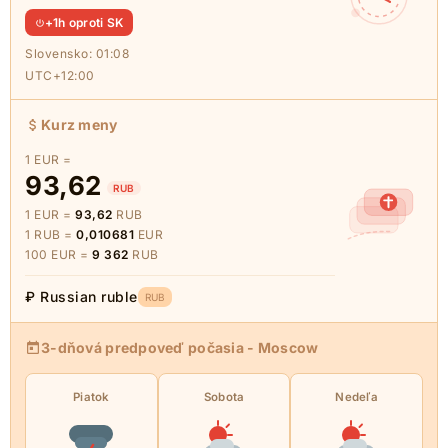
+1h oproti SK
Slovensko:
01:08
UTC+12:00
Kurz meny
1 EUR =
93,62
RUB
1 EUR =
93,62
RUB
1 RUB =
0,010681
EUR
100 EUR =
9 362
RUB
₽ Russian ruble
RUB
3-dňová predpoveď počasia - Moscow
Piatok
Sobota
Nedeľa