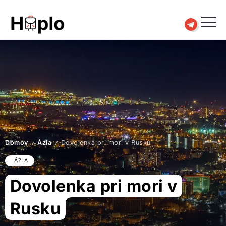
Domov
Ázia
Dovolenka pri mori v Rusku
/
/
ÁZIA
Dovolenka pri mori v
Rusku