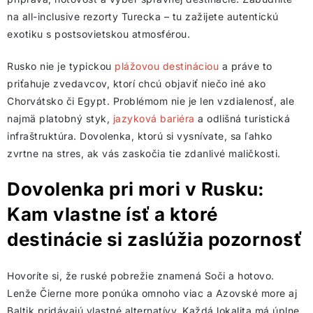
na all-inclusive rezorty Turecka – tu zažijete autentickú
exotiku s postsovietskou atmosférou.
Rusko nie je typickou
plážovou destináciou
a práve to
priťahuje zvedavcov, ktorí chcú objaviť niečo iné ako
Chorvátsko či Egypt. Problémom nie je len vzdialenosť, ale
najmä platobný styk,
jazyková bariéra
a odlišná turistická
infraštruktúra. Dovolenka, ktorú si vysnívate, sa ľahko
zvrtne na stres, ak vás zaskočia tie zdanlivé maličkosti.
Dovolenka pri mori v Rusku:
Kam vlastne ísť a ktoré
destinácie si zaslúžia pozornosť
Hovoríte si, že ruské pobrežie znamená Soči a hotovo.
Lenže Čierne more ponúka omnoho viac a Azovské more aj
Baltik pridávajú vlastné alternatívy. Každá lokalita má úplne