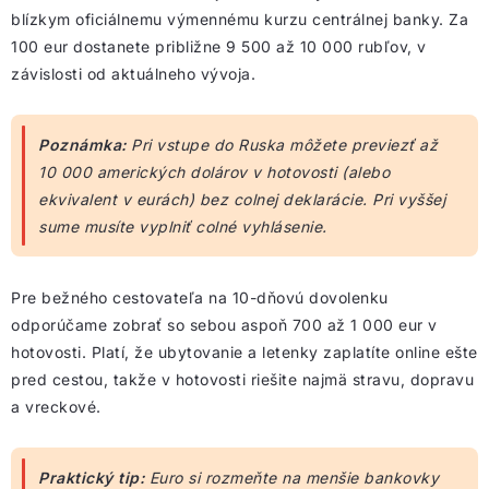
blízkym oficiálnemu výmennému kurzu centrálnej banky. Za
100 eur dostanete približne 9 500 až 10 000 rubľov, v
závislosti od aktuálneho vývoja.
Poznámka:
Pri vstupe do Ruska môžete previezť až
10 000 amerických dolárov v hotovosti (alebo
ekvivalent v eurách) bez colnej deklarácie. Pri vyššej
sume musíte vyplniť colné vyhlásenie.
Pre bežného cestovateľa na 10-dňovú dovolenku
odporúčame zobrať so sebou aspoň 700 až 1 000 eur v
hotovosti. Platí, že ubytovanie a letenky zaplatíte online ešte
pred cestou, takže v hotovosti riešite najmä stravu, dopravu
a vreckové.
Praktický tip:
Euro si rozmeňte na menšie bankovky