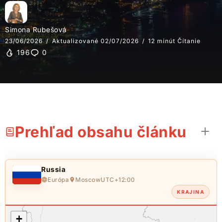
Simona Rubešová
23/06/2026
Aktualizované 02/07/2026
12 minút Čítanie
196
0
Prehľad obsahu článku
Russia
Európa
Moscow
UTC+12:00
KRAJINA
+