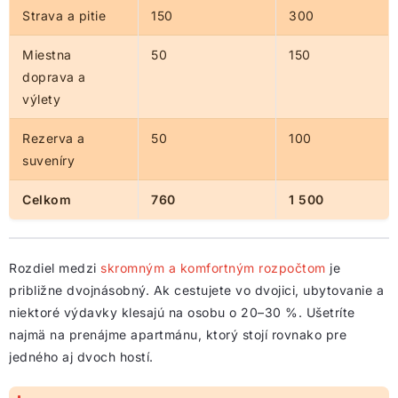
Strava a pitie
150
300
Miestna
50
150
doprava a
výlety
Rezerva a
50
100
suveníry
Celkom
760
1 500
Rozdiel medzi
skromným a komfortným rozpočtom
je
približne dvojnásobný. Ak cestujete vo dvojici, ubytovanie a
niektoré výdavky klesajú na osobu o 20–30 %. Ušetríte
najmä na prenájme apartmánu, ktorý stojí rovnako pre
jedného aj dvoch hostí.