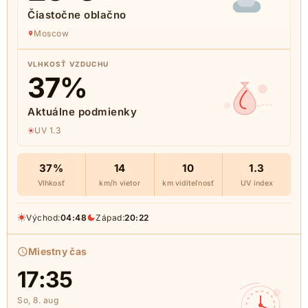
Čiastočne oblačno
Moscow
VLHKOSŤ VZDUCHU
37
%
Aktuálne podmienky
UV 1.3
37%
14
10
1.3
Vlhkosť
km/h vietor
km viditeľnosť
UV index
Východ:
04:48
Západ:
20:22
Miestny čas
17:35
So, 8. aug