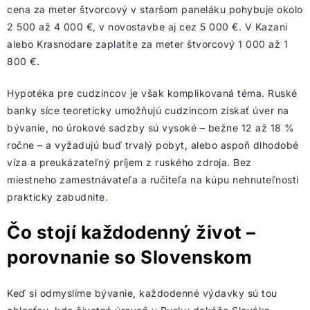
cena za meter štvorcový v staršom paneláku pohybuje okolo
2 500 až 4 000 €, v novostavbe aj cez 5 000 €. V Kazani
alebo Krasnodare zaplatíte za meter štvorcový 1 000 až 1
800 €.
Hypotéka pre cudzincov je však komplikovaná téma. Ruské
banky síce teoreticky umožňujú cudzincom získať úver na
bývanie, no úrokové sadzby sú vysoké – bežne 12 až 18 %
ročne – a vyžadujú buď trvalý pobyt, alebo aspoň dlhodobé
víza a preukázateľný príjem z ruského zdroja. Bez
miestneho zamestnávateľa a ručiteľa na kúpu nehnuteľnosti
prakticky zabudnite.
Čo stojí každodenný život –
porovnanie so Slovenskom
Keď si odmyslíme bývanie, každodenné výdavky sú tou