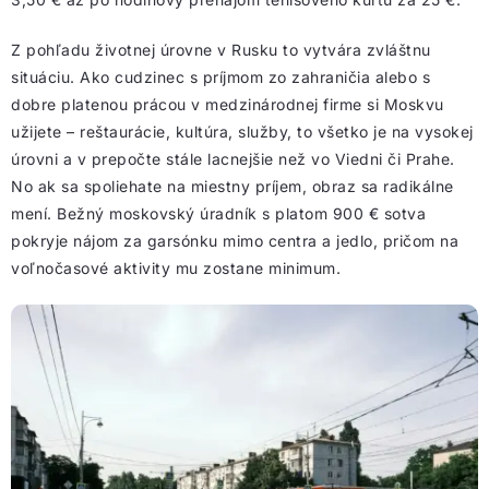
Z pohľadu životnej úrovne v Rusku to vytvára zvláštnu
situáciu. Ako cudzinec s príjmom zo zahraničia alebo s
dobre platenou prácou v medzinárodnej firme si Moskvu
užijete – reštaurácie, kultúra, služby, to všetko je na vysokej
úrovni a v prepočte stále lacnejšie než vo Viedni či Prahe.
No ak sa spoliehate na miestny príjem, obraz sa radikálne
mení. Bežný moskovský úradník s platom 900 € sotva
pokryje nájom za garsónku mimo centra a jedlo, pričom na
voľnočasové aktivity mu zostane minimum.