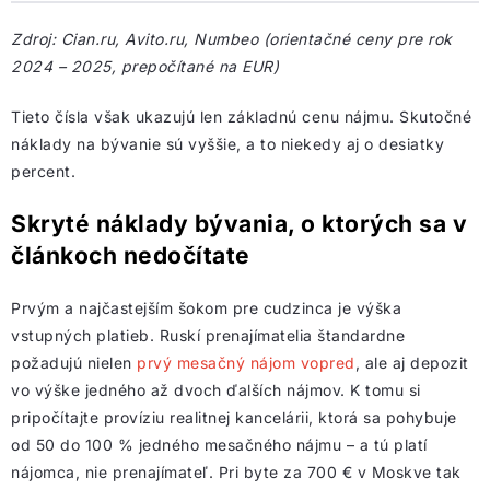
Zdroj: Cian.ru, Avito.ru, Numbeo (orientačné ceny pre rok
2024 – 2025, prepočítané na EUR)
Tieto čísla však ukazujú len základnú cenu nájmu. Skutočné
náklady na bývanie sú vyššie, a to niekedy aj o desiatky
percent.
Skryté náklady bývania, o ktorých sa v
článkoch nedočítate
Prvým a najčastejším šokom pre cudzinca je výška
vstupných platieb. Ruskí prenajímatelia štandardne
požadujú nielen
prvý mesačný nájom vopred
, ale aj depozit
vo výške jedného až dvoch ďalších nájmov. K tomu si
pripočítajte províziu realitnej kancelárii, ktorá sa pohybuje
od 50 do 100 % jedného mesačného nájmu – a tú platí
nájomca, nie prenajímateľ. Pri byte za 700 € v Moskve tak