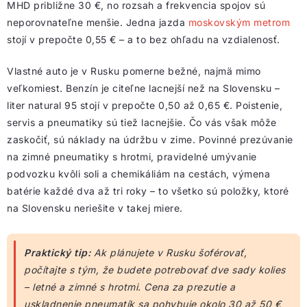
MHD približne 30 €, no rozsah a frekvencia spojov sú
neporovnateľne menšie. Jedna jazda
moskovským metrom
stojí v prepočte 0,55 € – a to bez ohľadu na vzdialenosť.
Vlastné auto je v Rusku pomerne bežné, najmä mimo
veľkomiest. Benzín je citeľne lacnejší než na Slovensku –
liter natural 95 stojí v prepočte 0,50 až 0,65 €. Poistenie,
servis a pneumatiky sú tiež lacnejšie. Čo vás však môže
zaskočiť, sú náklady na údržbu v zime. Povinné prezúvanie
na zimné pneumatiky s hrotmi, pravidelné umývanie
podvozku kvôli soli a chemikáliám na cestách, výmena
batérie každé dva až tri roky – to všetko sú položky, ktoré
na Slovensku neriešite v takej miere.
Praktický tip:
Ak plánujete v Rusku šoférovať,
počítajte s tým, že budete potrebovať dve sady kolies
– letné a zimné s hrotmi. Cena za prezutie a
uskladnenie pneumatík sa pohybuje okolo 30 až 50 €