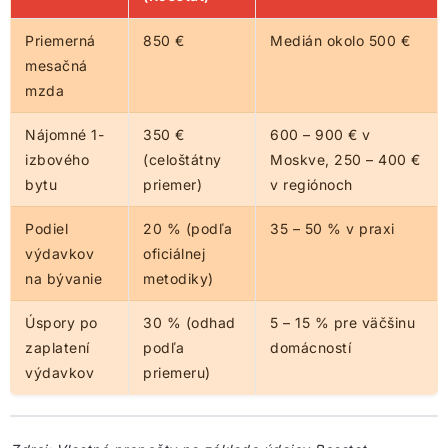
Priemerná
850 €
Medián okolo 500 €
mesačná
mzda
Nájomné 1-
350 €
600 – 900 € v
izbového
(celoštátny
Moskve, 250 – 400 €
bytu
priemer)
v regiónoch
Podiel
20 % (podľa
35 – 50 % v praxi
výdavkov
oficiálnej
na bývanie
metodiky)
Úspory po
30 % (odhad
5 – 15 % pre väčšinu
zaplatení
podľa
domácností
výdavkov
priemeru)