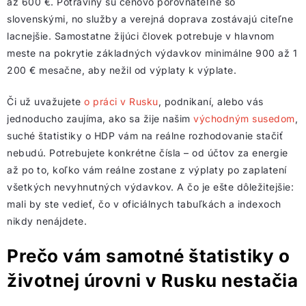
až 600 €. Potraviny sú cenovo porovnateľné so
slovenskými, no služby a verejná doprava zostávajú citeľne
lacnejšie. Samostatne žijúci človek potrebuje v hlavnom
meste na pokrytie základných výdavkov minimálne 900 až 1
200 € mesačne, aby nežil od výplaty k výplate.
Či už uvažujete
o práci v Rusku
, podnikaní, alebo vás
jednoducho zaujíma, ako sa žije našim
východným susedom
,
suché štatistiky o HDP vám na reálne rozhodovanie stačiť
nebudú. Potrebujete konkrétne čísla – od účtov za energie
až po to, koľko vám reálne zostane z výplaty po zaplatení
všetkých nevyhnutných výdavkov. A čo je ešte dôležitejšie:
mali by ste vedieť, čo v oficiálnych tabuľkách a indexoch
nikdy nenájdete.
Prečo vám samotné štatistiky o
životnej úrovni v Rusku nestačia