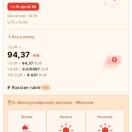
+1h oproti SK
Slovensko:
16:35
UTC+12:00
Kurz meny
1 EUR =
94,37
RUB
1 EUR =
94,37
RUB
1 RUB =
0,010597
EUR
100 EUR =
9 437
RUB
₽ Russian ruble
RUB
3-dňová predpoveď počasia - Moscow
Sobota
Nedeľa
Pondelok