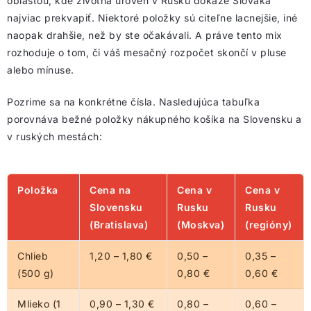
oblasťou, kde životná úroveň v Rusku dokáže Slováka
najviac prekvapiť. Niektoré položky sú citeľne lacnejšie, iné
naopak drahšie, než by ste očakávali. A práve tento mix
rozhoduje o tom, či váš mesačný rozpočet skončí v pluse
alebo mínuse.
Pozrime sa na konkrétne čísla. Nasledujúca tabuľka
porovnáva bežné položky nákupného košíka na Slovensku a
v ruských mestách:
Položka
Cena na
Cena v
Cena v
Slovensku
Rusku
Rusku
(Bratislava)
(Moskva)
(regióny)
Chlieb
1,20 – 1,80 €
0,50 –
0,35 –
(500 g)
0,80 €
0,60 €
Mlieko (1
0,90 – 1,30 €
0,80 –
0,60 –