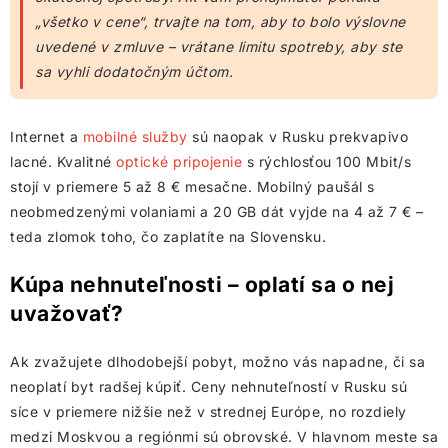
„všetko v cene“, trvajte na tom, aby to bolo výslovne
uvedené v zmluve – vrátane limitu spotreby, aby ste
sa vyhli dodatočným účtom.
Internet a
mobilné služby
sú naopak v Rusku prekvapivo
lacné. Kvalitné
optické pripojenie
s rýchlosťou 100 Mbit/s
stojí v priemere 5 až 8 € mesačne. Mobilný paušál s
neobmedzenými volaniami a 20 GB dát vyjde na 4 až 7 € –
teda zlomok toho, čo zaplatíte na Slovensku.
Kúpa nehnuteľnosti – oplatí sa o nej
uvažovať?
Ak zvažujete dlhodobejší pobyt, možno vás napadne, či sa
neoplatí byt radšej kúpiť. Ceny nehnuteľností v Rusku sú
síce v priemere nižšie než v strednej Európe, no rozdiely
medzi Moskvou a regiónmi sú obrovské. V hlavnom meste sa