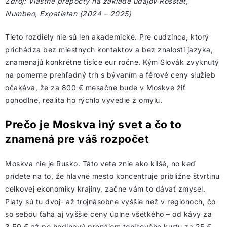
Zdroj: Vlastné prepočty na základe údajov Rosstat,
Numbeo, Expatistan (2024 – 2025)
Tieto rozdiely nie sú len akademické. Pre cudzinca, ktorý
prichádza bez miestnych kontaktov a bez znalosti jazyka,
znamenajú konkrétne tisíce eur ročne. Kým Slovák zvyknutý
na pomerne prehľadný trh s bývaním a férové ceny služieb
očakáva, že za 800 € mesačne bude v Moskve žiť
pohodlne, realita ho rýchlo vyvedie z omylu.
Prečo je Moskva iný svet a čo to
znamená pre váš rozpočet
Moskva nie je Rusko. Táto veta znie ako klišé, no keď
prídete na to, že hlavné mesto koncentruje približne štvrtinu
celkovej ekonomiky krajiny, začne vám to dávať zmysel.
Platy sú tu dvoj- až trojnásobne vyššie než v regiónoch, čo
so sebou ťahá aj vyššie ceny úplne všetkého – od kávy za
3,50 € až po hodinový prenájom tenisového kurtu za 25 €.