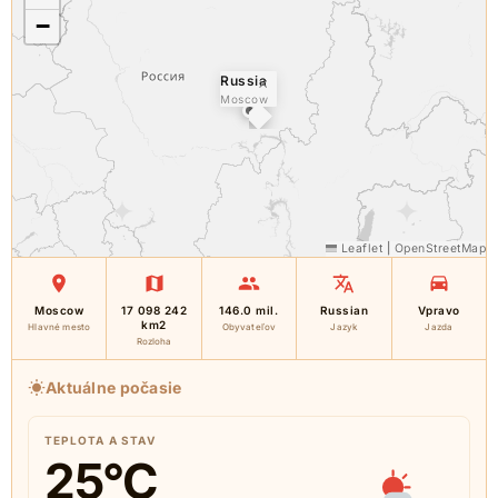
−
Russia
×
Moscow
Leaflet
|
OpenStreetMap
Moscow
17 098 242
146.0 mil.
Russian
Vpravo
km2
Hlavné mesto
Obyvateľov
Jazyk
Jazda
Rozloha
Aktuálne počasie
TEPLOTA A STAV
25
°C