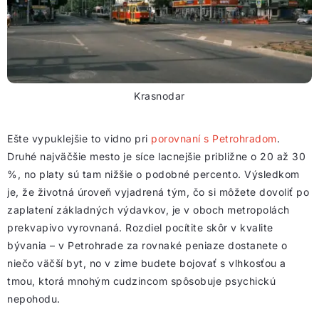
Krasnodar
Ešte vypuklejšie to vidno pri
porovnaní s Petrohradom
.
Druhé najväčšie mesto je síce lacnejšie približne o 20 až 30
%, no platy sú tam nižšie o podobné percento. Výsledkom
je, že životná úroveň vyjadrená tým, čo si môžete dovoliť po
zaplatení základných výdavkov, je v oboch metropolách
prekvapivo vyrovnaná. Rozdiel pocítite skôr v kvalite
bývania – v Petrohrade za rovnaké peniaze dostanete o
niečo väčší byt, no v zime budete bojovať s vlhkosťou a
tmou, ktorá mnohým cudzincom spôsobuje psychickú
nepohodu.