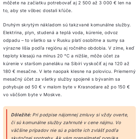
môžete na začiatku potrebovať aj 2 500 až 3 000 € len na
to, aby ste vôbec dostali kľúče.
Druhým skrytým nákladom sú takzvané komunálne služby.
Elektrina, plyn, studená a teplá voda, kúrenie, odvoz
odpadu – to všetko sa v Rusku platí osobitne a sumy sa
výrazne líšia podľa regiónu aj ročného obdobia. V zime, keď
teploty klesajú na mínus 20 °C a nižšie, môže účet za
kúrenie v staršom paneláku na Sibíri vyskočiť aj na 120 až
180 € mesačne. V lete naopak klesne na polovicu. Priemerný
mesačný účet za všetky služby spojené s bývaním sa
pohybuje od 50 € v malom byte v Krasnodare až po 150 €
vo väčšom byte v Moskve.
Dôležité:
Pri podpise nájomnej zmluvy si vždy overte,
či sú komunálne služby zahrnuté v cene nájmu. Vo
väčšine prípadov nie sú a platíte ich zvlášť podľa
skutočnej spotreby. Ak vám prenajímateľ ponúka