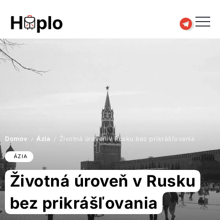
Domov
Ázia
Životná úroveň v Rusku bez prikrášľovania
/
/
ÁZIA
Životná úroveň v Rusku
bez prikrášľovania