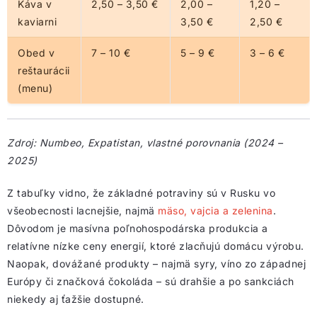
Káva v
2,50 – 3,50 €
2,00 –
1,20 –
kaviarni
3,50 €
2,50 €
Obed v
7 – 10 €
5 – 9 €
3 – 6 €
reštaurácii
(menu)
Zdroj: Numbeo, Expatistan, vlastné porovnania (2024 –
2025)
Z tabuľky vidno, že základné potraviny sú v Rusku vo
všeobecnosti lacnejšie, najmä
mäso, vajcia a zelenina
.
Dôvodom je masívna poľnohospodárska produkcia a
relatívne nízke ceny energií, ktoré zlacňujú domácu výrobu.
Naopak, dovážané produkty – najmä syry, víno zo západnej
Európy či značková čokoláda – sú drahšie a po sankciách
niekedy aj ťažšie dostupné.