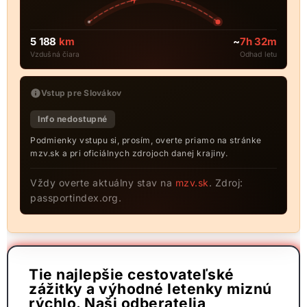
5 188
km
~
7h 32m
Vzdušná čiara
Odhad letu
Vstup pre Slovákov
Info nedostupné
Podmienky vstupu si, prosím, overte priamo na stránke
mzv.sk a pri oficiálnych zdrojoch danej krajiny.
Vždy overte aktuálny stav na
mzv.sk
. Zdroj:
passportindex.org.
Tie najlepšie cestovateľské
zážitky a výhodné letenky miznú
rýchlo. Naši odberatelia