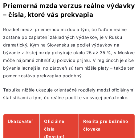
Priemerná mzda verzus reálne výdavky
– čísla, ktoré vás prekvapia
Rozdiel medzi priemernou mzdou a tým, čo ľuďom reálne
zostane po zaplatení základných výdavkov, je v Rusku
dramatický. Kým na Slovensku sa podiel výdavkov na
bývanie z čistej mzdy pohybuje okolo 25 až 35 %, v Moskve
môže nájomné zhltnúť aj polovicu príjmu. V regiónoch je síce
bývanie lacnejšie, no zároveň sú tam nižšie platy – takže ten
pomer zostáva prekvapivo podobný.
Tabuľka nižšie ukazuje orientačné rozdiely medzi oficiálnymi
štatistikami a tým, čo reálne pocítite vo svojej peňaženke:
Ukazovateľ
Oficiálne
Realita pre bežného
čísla
človeka
(Rosstat)