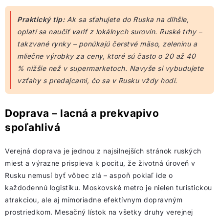
Praktický tip:
Ak sa sťahujete do Ruska na dlhšie,
oplatí sa naučiť variť z lokálnych surovín. Ruské trhy –
takzvané rynky – ponúkajú čerstvé mäso, zeleninu a
mliečne výrobky za ceny, ktoré sú často o 20 až 40
% nižšie než v supermarketoch. Navyše si vybudujete
vzťahy s predajcami, čo sa v Rusku vždy hodí.
Doprava – lacná a prekvapivo
spoľahlivá
Verejná doprava je jednou z najsilnejších stránok ruských
miest a výrazne prispieva k pocitu, že životná úroveň v
Rusku nemusí byť vôbec zlá – aspoň pokiaľ ide o
každodennú logistiku. Moskovské metro je nielen turistickou
atrakciou, ale aj mimoriadne efektívnym dopravným
prostriedkom. Mesačný lístok na všetky druhy verejnej