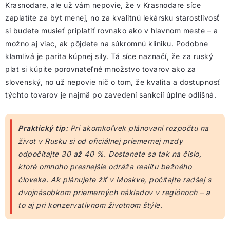
Krasnodare, ale už vám nepovie, že v Krasnodare síce
zaplatíte za byt menej, no za kvalitnú lekársku starostlivosť
si budete musieť priplatiť rovnako ako v hlavnom meste – a
možno aj viac, ak pôjdete na súkromnú kliniku. Podobne
klamlivá je parita kúpnej sily. Tá síce naznačí, že za ruský
plat si kúpite porovnateľné množstvo tovarov ako za
slovenský, no už nepovie nič o tom, že kvalita a dostupnosť
týchto tovarov je najmä po zavedení sankcií úplne odlišná.
Praktický tip:
Pri akomkoľvek plánovaní rozpočtu na
život v Rusku si od oficiálnej priemernej mzdy
odpočítajte 30 až 40 %. Dostanete sa tak na číslo,
ktoré omnoho presnejšie odráža realitu bežného
človeka. Ak plánujete žiť v Moskve, počítajte radšej s
dvojnásobkom priemerných nákladov v regiónoch – a
to aj pri konzervatívnom životnom štýle.