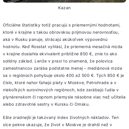
Kazan
Oficiálne štatistiky totiž pracujú s priemernými hodnotami,
ktoré v krajine s takou obrovskou príjmovou nerovnosťou,
aká v Rusku panuje, strácajú akúkoľvek výpovednú
hodnotu. Keď Rosstat vyhlási, že priemerná mesačná mzda
v krajine dosiahla ekvivalent približne 850 €, znie to ako
solídny základ. Lenže v praxi to znamená, že polovica
zamestnancov zarába podstatne menej – mediánová mzda
sa v regiónoch pohybuje okolo 400 až 500 €. Tých 850 € je
číslo, ktoré nahor ťahajú platy v Moskve, Petrohrade a v
niekoľkých surovinových regiónoch, kde zarábajú ľudia v
plynárenskom či ropnom priemysle násobne viac než učitelia
alebo zdravotné sestry v Kursku či Omsku.
Ešte zradnejší je takzvaný index životných nákladov. Ten
síce pekne ukazuje, že život v Moskve je drahší než v