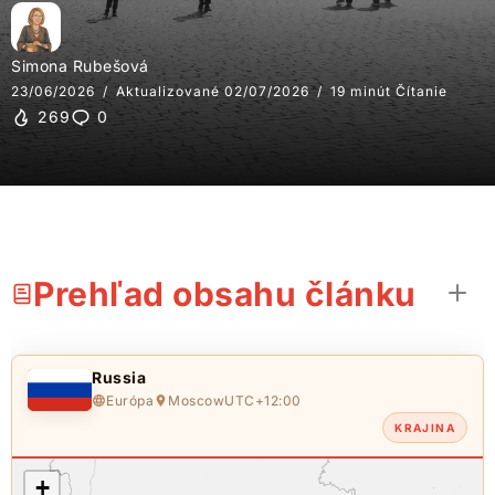
Simona Rubešová
23/06/2026
Aktualizované 02/07/2026
19 minút Čítanie
269
0
Prehľad obsahu článku
Russia
Európa
Moscow
UTC+12:00
KRAJINA
+