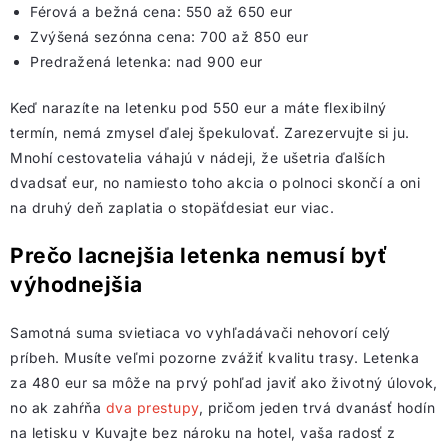
Férová a bežná cena: 550 až 650 eur
Zvýšená sezónna cena: 700 až 850 eur
Predražená letenka: nad 900 eur
Keď narazíte na letenku pod 550 eur a máte flexibilný
termín, nemá zmysel ďalej špekulovať. Zarezervujte si ju.
Mnohí cestovatelia váhajú v nádeji, že ušetria ďalších
dvadsať eur, no namiesto toho akcia o polnoci skončí a oni
na druhý deň zaplatia o stopäťdesiat eur viac.
Prečo lacnejšia letenka nemusí byť
výhodnejšia
Samotná suma svietiaca vo vyhľadávači nehovorí celý
príbeh. Musíte veľmi pozorne zvážiť kvalitu trasy. Letenka
za 480 eur sa môže na prvý pohľad javiť ako životný úlovok,
no ak zahŕňa
dva prestupy
, pričom jeden trvá dvanásť hodín
na letisku v Kuvajte bez nároku na hotel, vaša radosť z