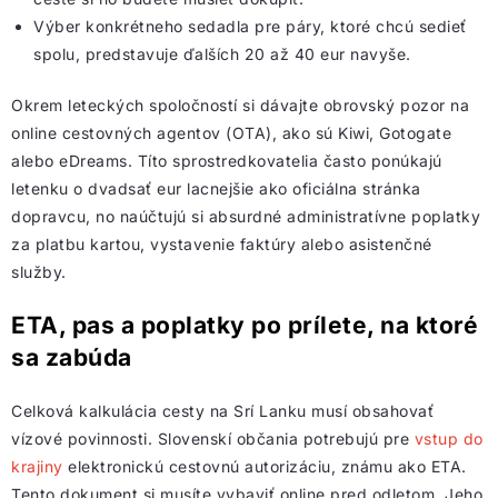
Výber konkrétneho sedadla pre páry, ktoré chcú sedieť
spolu, predstavuje ďalších 20 až 40 eur navyše.
Okrem leteckých spoločností si dávajte obrovský pozor na
online cestovných agentov (OTA), ako sú Kiwi, Gotogate
alebo eDreams. Títo sprostredkovatelia často ponúkajú
letenku o dvadsať eur lacnejšie ako oficiálna stránka
dopravcu, no naúčtujú si absurdné administratívne poplatky
za platbu kartou, vystavenie faktúry alebo asistenčné
služby.
ETA, pas a poplatky po prílete, na ktoré
sa zabúda
Celková kalkulácia cesty na Srí Lanku musí obsahovať
vízové povinnosti. Slovenskí občania potrebujú pre
vstup do
krajiny
elektronickú cestovnú autorizáciu, známu ako ETA.
Tento dokument si musíte vybaviť online pred odletom. Jeho