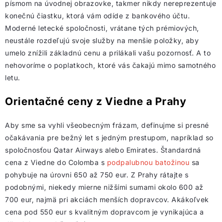
písmom na úvodnej obrazovke, takmer nikdy nereprezentuje
konečnú čiastku, ktorá vám odíde z bankového účtu.
Moderné letecké spoločnosti, vrátane tých prémiových,
neustále rozdeľujú svoje služby na menšie položky, aby
umelo znížili základnú cenu a prilákali vašu pozornosť. A to
nehovoríme o poplatkoch, ktoré vás čakajú mimo samotného
letu.
Orientačné ceny z Viedne a Prahy
Aby sme sa vyhli všeobecným frázam, definujme si presné
očakávania pre bežný let s jedným prestupom, napríklad so
spoločnosťou Qatar Airways alebo Emirates. Štandardná
cena z Viedne do Colomba s
podpalubnou batožinou
sa
pohybuje na úrovni 650 až 750 eur. Z Prahy rátajte s
podobnými, niekedy mierne nižšími sumami okolo 600 až
700 eur, najmä pri akciách menších dopravcov. Akákoľvek
cena pod 550 eur s kvalitným dopravcom je vynikajúca a