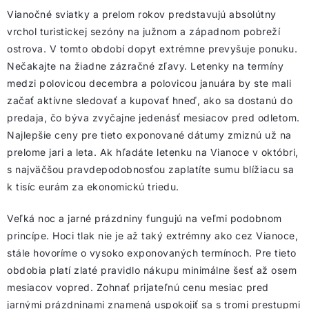
Vianočné sviatky a prelom rokov predstavujú absolútny
vrchol turistickej sezóny na južnom a západnom pobreží
ostrova. V tomto období dopyt extrémne prevyšuje ponuku.
Nečakajte na žiadne zázračné zľavy. Letenky na termíny
medzi polovicou decembra a polovicou januára by ste mali
začať aktívne sledovať a kupovať hneď, ako sa dostanú do
predaja, čo býva zvyčajne jedenásť mesiacov pred odletom.
Najlepšie ceny pre tieto exponované dátumy zmiznú už na
prelome jari a leta. Ak hľadáte letenku na Vianoce v októbri,
s najväčšou pravdepodobnosťou zaplatíte sumu blížiacu sa
k tisíc eurám za ekonomickú triedu.
Veľká noc a jarné prázdniny fungujú na veľmi podobnom
princípe. Hoci tlak nie je až taký extrémny ako cez Vianoce,
stále hovoríme o vysoko exponovaných termínoch. Pre tieto
obdobia platí zlaté pravidlo nákupu minimálne šesť až osem
mesiacov vopred. Zohnať prijateľnú cenu mesiac pred
jarnými prázdninami znamená uspokojiť sa s tromi prestupmi