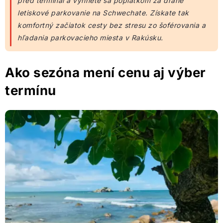
pred terminál a vyhnete sa poplatkom za drahé
letiskové parkovanie na Schwechate. Získate tak
komfortný začiatok cesty bez stresu zo šoférovania a
hľadania parkovacieho miesta v Rakúsku.
Ako sezóna mení cenu aj výber
termínu