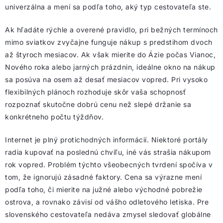
univerzálna a mení sa podľa toho, aký typ cestovateľa ste.
Ak hľadáte rýchle a overené pravidlo, pri bežných termínoch
mimo sviatkov zvyčajne funguje nákup s predstihom dvoch
až štyroch mesiacov. Ak však mierite do Ázie počas Vianoc,
Nového roka alebo jarných prázdnin, ideálne okno na nákup
sa posúva na osem až desať mesiacov vopred. Pri vysoko
flexibilných plánoch rozhoduje skôr vaša schopnosť
rozpoznať skutočne dobrú cenu než slepé držanie sa
konkrétneho počtu týždňov.
Internet je plný protichodných informácií. Niektoré portály
radia kupovať na poslednú chvíľu, iné vás strašia nákupom
rok vopred. Problém týchto všeobecných tvrdení spočíva v
tom, že ignorujú zásadné faktory. Cena sa výrazne mení
podľa toho, či mierite na južné alebo východné pobrežie
ostrova, a rovnako závisí od vášho odletového letiska. Pre
slovenského cestovateľa nedáva zmysel sledovať globálne