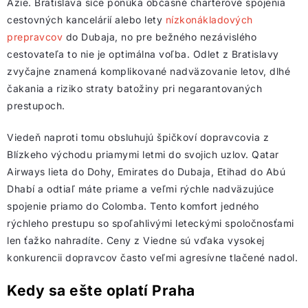
Ázie. Bratislava síce ponúka občasné charterové spojenia
cestovných kancelárií alebo lety
nízkonákladových
prepravcov
do Dubaja, no pre bežného nezávislého
cestovateľa to nie je optimálna voľba. Odlet z Bratislavy
zvyčajne znamená komplikované nadväzovanie letov, dlhé
čakania a riziko straty batožiny pri negarantovaných
prestupoch.
Viedeň naproti tomu obsluhujú špičkoví dopravcovia z
Blízkeho východu priamymi letmi do svojich uzlov. Qatar
Airways lieta do Dohy, Emirates do Dubaja, Etihad do Abú
Dhabí a odtiaľ máte priame a veľmi rýchle nadväzujúce
spojenie priamo do Colomba. Tento komfort jedného
rýchleho prestupu so spoľahlivými leteckými spoločnosťami
len ťažko nahradíte. Ceny z Viedne sú vďaka vysokej
konkurencii dopravcov často veľmi agresívne tlačené nadol.
Kedy sa ešte oplatí Praha