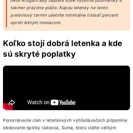
okolí Arugam Bay nájdete stále výborné podmienky a
takmer prázdne pláže. Kúpou letenky na tento
prelomový termín ušetríte minimálne tridsať percent
oproti letným mesiacom.
Koľko stojí dobrá letenka a kde
sú skryté poplatky
Porovnávanie cien v letenkových vyhľadávačoch pripomína
sledovanie špičky ľadovca. Suma, ktorú vidíte veľkým