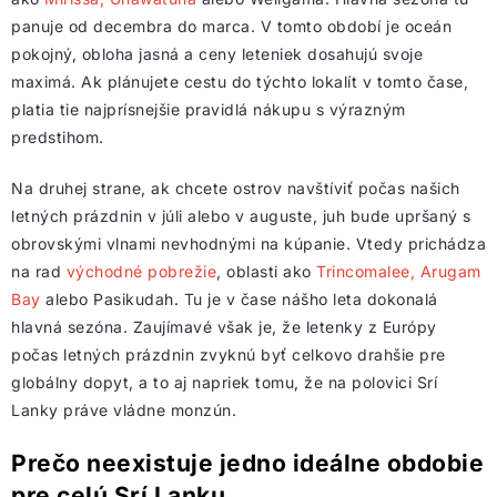
panuje od decembra do marca. V tomto období je oceán
pokojný, obloha jasná a ceny leteniek dosahujú svoje
maximá. Ak plánujete cestu do týchto lokalít v tomto čase,
platia tie najprísnejšie pravidlá nákupu s výrazným
predstihom.
Na druhej strane, ak chcete ostrov navštíviť počas našich
letných prázdnin v júli alebo v auguste, juh bude upršaný s
obrovskými vlnami nevhodnými na kúpanie. Vtedy prichádza
na rad
východné pobrežie
, oblasti ako
Trincomalee, Arugam
Bay
alebo Pasikudah. Tu je v čase nášho leta dokonalá
hlavná sezóna. Zaujímavé však je, že letenky z Európy
počas letných prázdnin zvyknú byť celkovo drahšie pre
globálny dopyt, a to aj napriek tomu, že na polovici Srí
Lanky práve vládne monzún.
Prečo neexistuje jedno ideálne obdobie
pre celú Srí Lanku