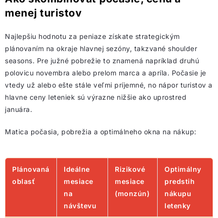
menej turistov
Najlepšiu hodnotu za peniaze získate strategickým
plánovaním na okraje hlavnej sezóny, takzvané shoulder
seasons. Pre južné pobrežie to znamená napríklad druhú
polovicu novembra alebo prelom marca a apríla. Počasie je
vtedy už alebo ešte stále veľmi príjemné, no nápor turistov a
hlavne ceny leteniek sú výrazne nižšie ako uprostred
januára.
Matica počasia, pobrežia a optimálneho okna na nákup:
Plánovaná
Ideálne
Rizikové
Optimálny
oblasť
mesiace
mesiace
predstih
na
(monzún)
nákupu
návštevu
letenky