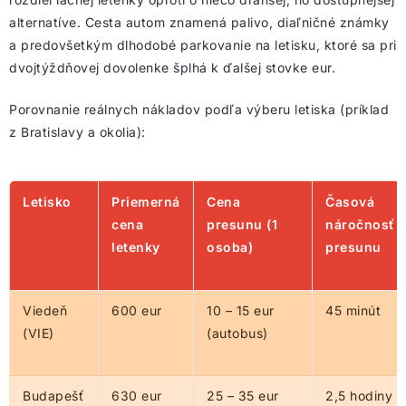
alternatíve. Cesta autom znamená palivo, diaľničné známky
a predovšetkým dlhodobé parkovanie na letisku, ktoré sa pri
dvojtýždňovej dovolenke šplhá k ďalšej stovke eur.
Porovnanie reálnych nákladov podľa výberu letiska (príklad
z Bratislavy a okolia):
Letisko
Priemerná
Cena
Časová
cena
presunu (1
náročnosť
letenky
osoba)
presunu
Viedeň
600 eur
10 – 15 eur
45 minút
(VIE)
(autobus)
Budapešť
630 eur
25 – 35 eur
2,5 hodiny