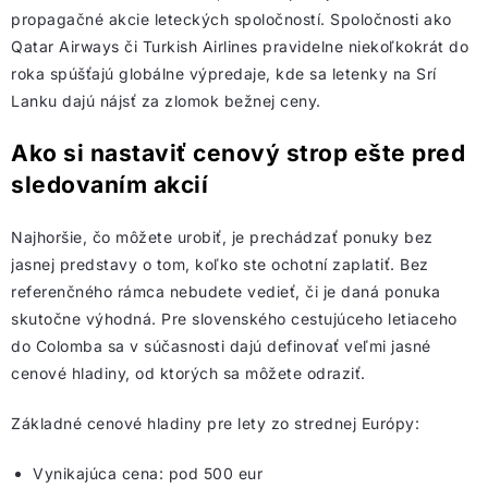
propagačné akcie leteckých spoločností. Spoločnosti ako
Qatar Airways či Turkish Airlines pravidelne niekoľkokrát do
roka spúšťajú globálne výpredaje, kde sa letenky na Srí
Lanku dajú nájsť za zlomok bežnej ceny.
Ako si nastaviť cenový strop ešte pred
sledovaním akcií
Najhoršie, čo môžete urobiť, je prechádzať ponuky bez
jasnej predstavy o tom, koľko ste ochotní zaplatiť. Bez
referenčného rámca nebudete vedieť, či je daná ponuka
skutočne výhodná. Pre slovenského cestujúceho letiaceho
do Colomba sa v súčasnosti dajú definovať veľmi jasné
cenové hladiny, od ktorých sa môžete odraziť.
Základné cenové hladiny pre lety zo strednej Európy:
Vynikajúca cena: pod 500 eur