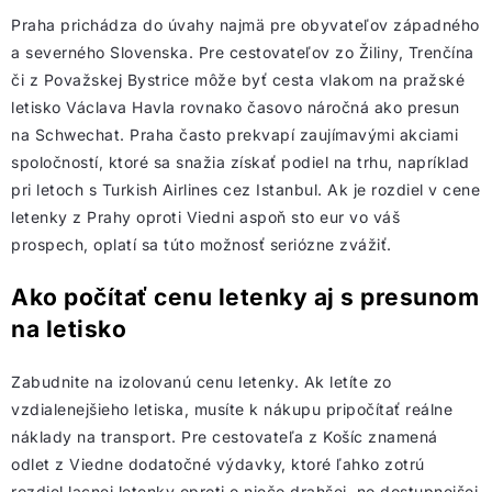
Praha prichádza do úvahy najmä pre obyvateľov západného
a severného Slovenska. Pre cestovateľov zo Žiliny, Trenčína
či z Považskej Bystrice môže byť cesta vlakom na pražské
letisko Václava Havla rovnako časovo náročná ako presun
na Schwechat. Praha často prekvapí zaujímavými akciami
spoločností, ktoré sa snažia získať podiel na trhu, napríklad
pri letoch s Turkish Airlines cez Istanbul. Ak je rozdiel v cene
letenky z Prahy oproti Viedni aspoň sto eur vo váš
prospech, oplatí sa túto možnosť seriózne zvážiť.
Ako počítať cenu letenky aj s presunom
na letisko
Zabudnite na izolovanú cenu letenky. Ak letíte zo
vzdialenejšieho letiska, musíte k nákupu pripočítať reálne
náklady na transport. Pre cestovateľa z Košíc znamená
odlet z Viedne dodatočné výdavky, ktoré ľahko zotrú
rozdiel lacnej letenky oproti o niečo drahšej, no dostupnejšej