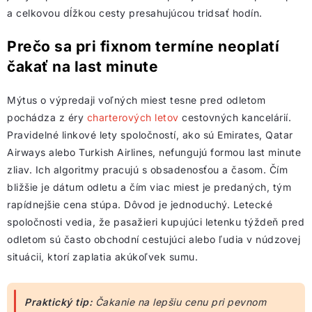
a celkovou dĺžkou cesty presahujúcou tridsať hodín.
Prečo sa pri fixnom termíne neoplatí
čakať na last minute
Mýtus o výpredaji voľných miest tesne pred odletom
pochádza z éry
charterových letov
cestovných kancelárií.
Pravidelné linkové lety spoločností, ako sú Emirates, Qatar
Airways alebo Turkish Airlines, nefungujú formou last minute
zliav. Ich algoritmy pracujú s obsadenosťou a časom. Čím
bližšie je dátum odletu a čím viac miest je predaných, tým
rapídnejšie cena stúpa. Dôvod je jednoduchý. Letecké
spoločnosti vedia, že pasažieri kupujúci letenku týždeň pred
odletom sú často obchodní cestujúci alebo ľudia v núdzovej
situácii, ktorí zaplatia akúkoľvek sumu.
Praktický tip:
Čakanie na lepšiu cenu pri pevnom