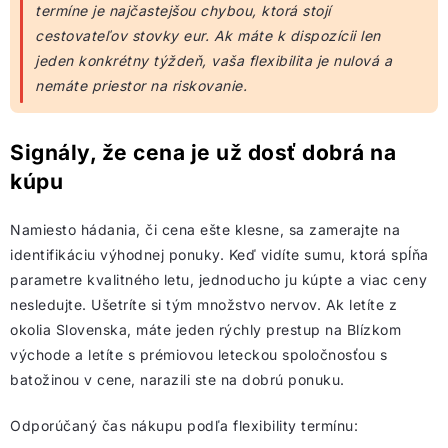
termíne je najčastejšou chybou, ktorá stojí
cestovateľov stovky eur. Ak máte k dispozícii len
jeden konkrétny týždeň, vaša flexibilita je nulová a
nemáte priestor na riskovanie.
Signály, že cena je už dosť dobrá na
kúpu
Namiesto hádania, či cena ešte klesne, sa zamerajte na
identifikáciu výhodnej ponuky. Keď vidíte sumu, ktorá spĺňa
parametre kvalitného letu, jednoducho ju kúpte a viac ceny
nesledujte. Ušetríte si tým množstvo nervov. Ak letíte z
okolia Slovenska, máte jeden rýchly prestup na Blízkom
východe a letíte s prémiovou leteckou spoločnosťou s
batožinou v cene, narazili ste na dobrú ponuku.
Odporúčaný čas nákupu podľa flexibility termínu: