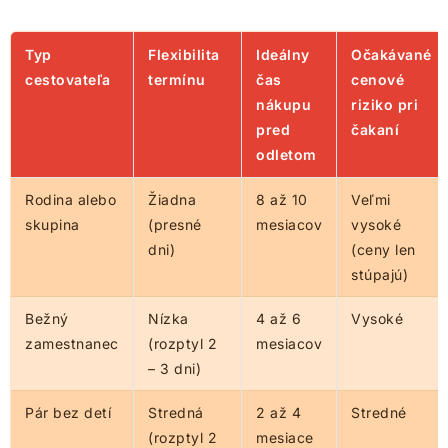
Typ
Flexibilita
Ideálny
Očakávané
cestovateľa
termínu
čas
cenové
nákupu
riziko pri
pred
čakaní
odletom
Rodina alebo
Žiadna
8 až 10
Veľmi
skupina
(presné
mesiacov
vysoké
dni)
(ceny len
stúpajú)
Bežný
Nízka
4 až 6
Vysoké
zamestnanec
(rozptyl 2
mesiacov
– 3 dni)
Pár bez detí
Stredná
2 až 4
Stredné
(rozptyl 2
mesiace