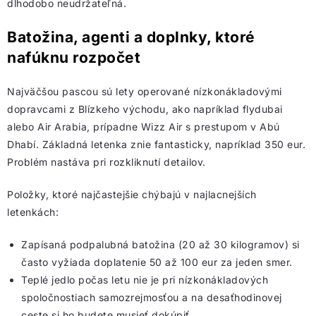
dlhodobo neudržateľná.
Batožina, agenti a doplnky, ktoré
nafúknu rozpočet
Najväčšou pascou sú lety operované nízkonákladovými
dopravcami z Blízkeho východu, ako napríklad flydubai
alebo Air Arabia, prípadne Wizz Air s prestupom v Abú
Dhabí. Základná letenka znie fantasticky, napríklad 350 eur.
Problém nastáva pri rozkliknutí detailov.
Položky, ktoré najčastejšie chýbajú v najlacnejších
letenkách:
Zapísaná podpalubná batožina (20 až 30 kilogramov) si
často vyžiada doplatenie 50 až 100 eur za jeden smer.
Teplé jedlo počas letu nie je pri nízkonákladových
spoločnostiach samozrejmosťou a na desaťhodinovej
ceste si ho budete musieť dokúpiť.