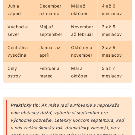
Juh a
December
Máj až
4 až 6
západ
až marec
október
mesiacov
Východ a
Máj až
November
3 až 5
sever
september
až február
mesiacov
Centrálna
Január až
Október a
3 až 5
vysočina
apríl
november
mesiacov
Celý
Február a
Máj a
5 až 7
ostrov
marec
október
mesiacov
Praktický tip:
Ak máte radi surfovanie a neprekáža
vám občasný dážď, vyberte si september pre
východné pobrežie. Letenky koncom septembra, keď
u nás začína školský rok, dramaticky zlacnejú, no v