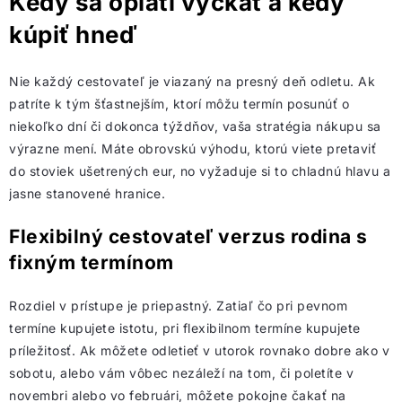
Kedy sa oplatí vyčkať a kedy
kúpiť hneď
Nie každý cestovateľ je viazaný na presný deň odletu. Ak
patríte k tým šťastnejším, ktorí môžu termín posunúť o
niekoľko dní či dokonca týždňov, vaša stratégia nákupu sa
výrazne mení. Máte obrovskú výhodu, ktorú viete pretaviť
do stoviek ušetrených eur, no vyžaduje si to chladnú hlavu a
jasne stanovené hranice.
Flexibilný cestovateľ verzus rodina s
fixným termínom
Rozdiel v prístupe je priepastný. Zatiaľ čo pri pevnom
termíne kupujete istotu, pri flexibilnom termíne kupujete
príležitosť. Ak môžete odletieť v utorok rovnako dobre ako v
sobotu, alebo vám vôbec nezáleží na tom, či poletíte v
novembri alebo vo februári, môžete pokojne čakať na