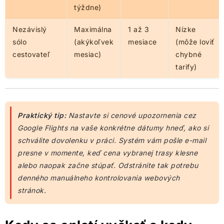
týždne)
Nezávislý
Maximálna
1 až 3
Nízke
sólo
(akýkoľvek
mesiace
(môže loviť
cestovateľ
mesiac)
chybné
tarify)
Praktický tip:
Nastavte si cenové upozornenia cez
Google Flights na vaše konkrétne dátumy hneď, ako si
schválite dovolenku v práci. Systém vám pošle e-mail
presne v momente, keď cena vybranej trasy klesne
alebo naopak začne stúpať. Odstránite tak potrebu
denného manuálneho kontrolovania webových
stránok.