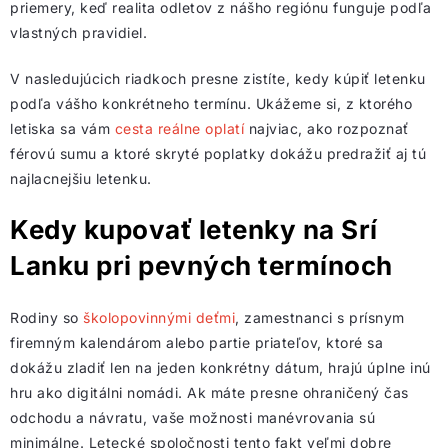
priemery, keď realita odletov z nášho regiónu funguje podľa
vlastných pravidiel.
V nasledujúcich riadkoch presne zistíte, kedy kúpiť letenku
podľa vášho konkrétneho termínu. Ukážeme si, z ktorého
letiska sa vám
cesta reálne oplatí
najviac, ako rozpoznať
férovú sumu a ktoré skryté poplatky dokážu predražiť aj tú
najlacnejšiu letenku.
Kedy kupovať letenky na Srí
Lanku pri pevných termínoch
Rodiny so
školopovinnými deťmi
, zamestnanci s prísnym
firemným kalendárom alebo partie priateľov, ktoré sa
dokážu zladiť len na jeden konkrétny dátum, hrajú úplne inú
hru ako digitálni nomádi. Ak máte presne ohraničený čas
odchodu a návratu, vaše možnosti manévrovania sú
minimálne. Letecké spoločnosti tento fakt veľmi dobre