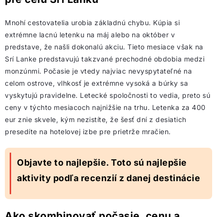
Mnohí cestovatelia urobia základnú chybu. Kúpia si
extrémne lacnú letenku na máj alebo na október v
predstave, že našli dokonalú akciu. Tieto mesiace však na
Srí Lanke predstavujú takzvané prechodné obdobia medzi
monzúnmi. Počasie je vtedy najviac nevyspytateľné na
celom ostrove, vlhkosť je extrémne vysoká a búrky sa
vyskytujú pravidelne. Letecké spoločnosti to vedia, preto sú
ceny v týchto mesiacoch najnižšie na trhu. Letenka za 400
eur znie skvele, kým nezistíte, že šesť dní z desiatich
presedíte na hotelovej izbe pre prietrže mračien.
Objavte to najlepšie. Toto sú najlepšie
aktivity podľa recenzií z danej destinácie
Ako skombinovať počasie, cenu a