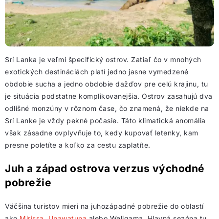
Srí Lanka je veľmi špecifický ostrov. Zatiaľ čo v mnohých
exotických destináciách platí jedno jasne vymedzené
obdobie sucha a jedno obdobie dažďov pre celú krajinu, tu
je situácia podstatne komplikovanejšia. Ostrov zasahujú dva
odlišné monzúny v rôznom čase, čo znamená, že niekde na
Srí Lanke je vždy pekné počasie. Táto klimatická anomália
však zásadne ovplyvňuje to, kedy kupovať letenky, kam
presne poletíte a koľko za cestu zaplatíte.
Juh a západ ostrova verzus východné
pobrežie
Väčšina turistov mieri na juhozápadné pobrežie do oblastí
ako
Mirissa, Unawatuna
alebo Weligama. Hlavná sezóna tu