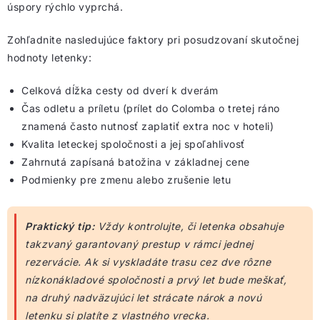
úspory rýchlo vyprchá.
Zohľadnite nasledujúce faktory pri posudzovaní skutočnej
hodnoty letenky:
Celková dĺžka cesty od dverí k dverám
Čas odletu a príletu (prílet do Colomba o tretej ráno
znamená často nutnosť zaplatiť extra noc v hoteli)
Kvalita leteckej spoločnosti a jej spoľahlivosť
Zahrnutá zapísaná batožina v základnej cene
Podmienky pre zmenu alebo zrušenie letu
Praktický tip:
Vždy kontrolujte, či letenka obsahuje
takzvaný garantovaný prestup v rámci jednej
rezervácie. Ak si vyskladáte trasu cez dve rôzne
nízkonákladové spoločnosti a prvý let bude meškať,
na druhý nadväzujúci let strácate nárok a novú
letenku si platíte z vlastného vrecka.