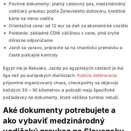
Povinné dokumenty: platný cestovný pas, medzinárodný
vodičský preukaz podľa Ženevského dohovoru, kreditná
karta na meno vodiča
Orientačná cena: od 12 eur za deň za ekonomické vozidlo
Poistenie: základné CDW väčšinou v cene, plné krytie
dôrazne odporúčame
Jazdí sa vpravo, pripravte sa na chaotickú premávku a
časté policajné kontroly
Egypt nie je Rakúsko. Jazda po egyptských cestách je iná
liga než po európskych diaľniciach.
Kultúra šoférovania
pripomína organizovaný chaos, checkpointy sa objavujú
každých 30 – 50 kilometrov a policajti majú špecifické
požiadavky na dokumenty, ktoré väčšina turistov netuší.
Aké dokumenty potrebujete a
ako vybaviť medzinárodný