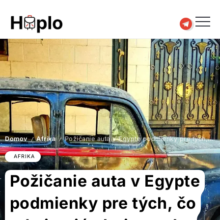
Domov
Afrika
Požičanie auta v Egypte podmienky pre tých, čo odmietajú platit stovky navyše
/
/
AFRIKA
Požičanie auta v Egypte
podmienky pre tých, čo