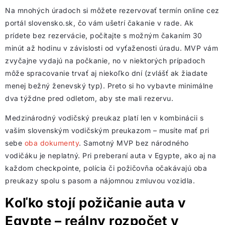
Na mnohých úradoch si môžete rezervovať termín online cez
portál slovensko.sk, čo vám ušetrí čakanie v rade. Ak
prídete bez rezervácie, počítajte s možným čakaním 30
minút až hodinu v závislosti od vyťaženosti úradu. MVP vám
zvyčajne vydajú na počkanie, no v niektorých prípadoch
môže spracovanie trvať aj niekoľko dní (zvlášť ak žiadate
menej bežný ženevský typ). Preto si ho vybavte minimálne
dva týždne pred odletom, aby ste mali rezervu.
Medzinárodný vodičský preukaz platí len v kombinácii s
vaším slovenským vodičským preukazom – musíte mať pri
sebe
oba dokumenty
. Samotný MVP bez národného
vodičáku je neplatný. Pri preberaní auta v Egypte, ako aj na
každom checkpointe, polícia či požičovňa očakávajú oba
preukazy spolu s pasom a nájomnou zmluvou vozidla.
Koľko stojí požičanie auta v
Egypte – reálny rozpočet v