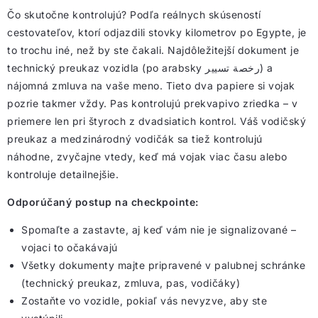
Čo skutočne kontrolujú? Podľa reálnych skúseností
cestovateľov, ktorí odjazdili stovky kilometrov po Egypte, je
to trochu iné, než by ste čakali. Najdôležitejší dokument je
technický preukaz vozidla (po arabsky رخصة تسيير) a
nájomná zmluva na vaše meno. Tieto dva papiere si vojak
pozrie takmer vždy. Pas kontrolujú prekvapivo zriedka – v
priemere len pri štyroch z dvadsiatich kontrol. Váš vodičský
preukaz a medzinárodný vodičák sa tiež kontrolujú
náhodne, zvyčajne vtedy, keď má vojak viac času alebo
kontroluje detailnejšie.
Odporúčaný postup na checkpointe:
Spomaľte a zastavte, aj keď vám nie je signalizované –
vojaci to očakávajú
Všetky dokumenty majte pripravené v palubnej schránke
(technický preukaz, zmluva, pas, vodičáky)
Zostaňte vo vozidle, pokiaľ vás nevyzve, aby ste