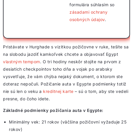
formulára súhlasím so
zásadami ochrany
osobných údajov
.
Pristávate v Hurghade s vizitkou požičovne v ruke, tešíte sa
na slobodu jazdiť kamkoľvek chcete a objavovať Egypt
vlastným tempom
. O tri hodiny neskôr stojíte na prvom z
desiatich checkpointov toho dňa a vojak po arabsky
vysvetľuje, že vám chýba nejaký dokument, o ktorom ste
doteraz nepočuli. Požičanie auta v Egypte podmienky totiž
nie sú len o veku a
kreditnej karte
– sú o tom, aby ste vedeli
presne, do čoho idete.
Základné podmienky požičania auta v Egypte:
Minimálny vek: 21 rokov (väčšina požičovní vyžaduje 25
rokov)