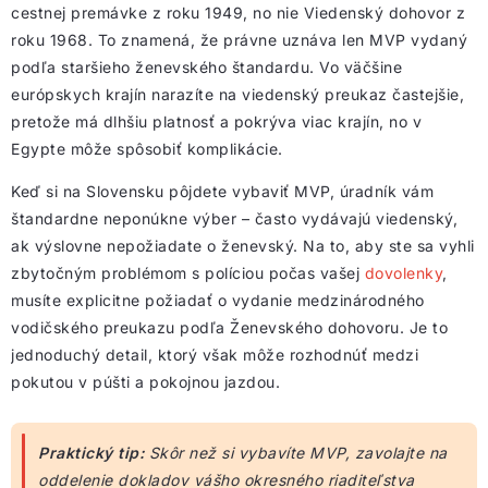
cestnej premávke z roku 1949, no nie Viedenský dohovor z
roku 1968. To znamená, že právne uznáva len MVP vydaný
podľa staršieho ženevského štandardu. Vo väčšine
európskych krajín narazíte na viedenský preukaz častejšie,
pretože má dlhšiu platnosť a pokrýva viac krajín, no v
Egypte môže spôsobiť komplikácie.
Keď si na Slovensku pôjdete vybaviť MVP, úradník vám
štandardne neponúkne výber – často vydávajú viedenský,
ak výslovne nepožiadate o ženevský. Na to, aby ste sa vyhli
zbytočným problémom s políciou počas vašej
dovolenky
,
musíte explicitne požiadať o vydanie medzinárodného
vodičského preukazu podľa Ženevského dohovoru. Je to
jednoduchý detail, ktorý však môže rozhodnúť medzi
pokutou v púšti a pokojnou jazdou.
Praktický tip:
Skôr než si vybavíte MVP, zavolajte na
oddelenie dokladov vášho okresného riaditeľstva