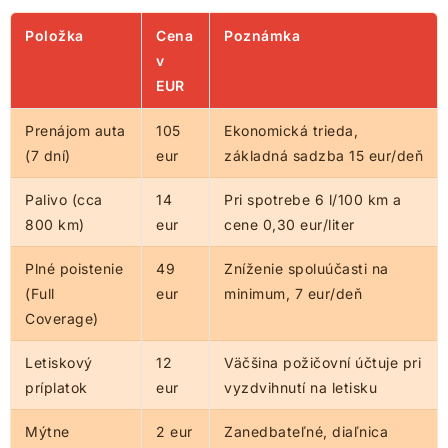
Položka
Cena
Poznámka
v
EUR
Prenájom auta
105
Ekonomická trieda,
(7 dní)
eur
základná sadzba 15 eur/deň
Palivo (cca
14
Pri spotrebe 6 l/100 km a
800 km)
eur
cene 0,30 eur/liter
Plné poistenie
49
Zníženie spoluúčasti na
(Full
eur
minimum, 7 eur/deň
Coverage)
Letiskový
12
Väčšina požičovní účtuje pri
príplatok
eur
vyzdvihnutí na letisku
Mýtne
2 eur
Zanedbateľné, diaľnica