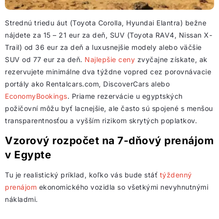
Strednú triedu áut (Toyota Corolla, Hyundai Elantra) bežne
nájdete za 15 – 21 eur za deň, SUV (Toyota RAV4, Nissan X-
Trail) od 36 eur za deň a luxusnejšie modely alebo väčšie
SUV od 77 eur za deň.
Najlepšie ceny
zvyčajne získate, ak
rezervujete minimálne dva týždne vopred cez porovnávacie
portály ako Rentalcars.com, DiscoverCars alebo
EconomyBookings
. Priame rezervácie u egyptských
požičovní môžu byť lacnejšie, ale často sú spojené s menšou
transparentnosťou a vyšším rizikom skrytých poplatkov.
Vzorový rozpočet na 7-dňový prenájom
v Egypte
Tu je realistický príklad, koľko vás bude stáť
týždenný
prenájom
ekonomického vozidla so všetkými nevyhnutnými
nákladmi.