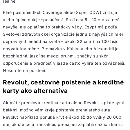
reálne.
Plné poistenie (Full Coverage alebo Super CDW) znižuje
alebo úplne nuluje spoluúčasť. Stojí cca 5 – 10 eur za deň
navyše, ale oplatí sa to prakticky vždy. Egypt má podľa
Svetovej zdravotníckej organizácie jednu z najvyšších mier
dopravných nehôd na svete – okolo 32 úmrtí na 100 tisíc
obyvateľov ročne. Premávka v Káhire alebo Alexandrii je
bezohľadná, jazdí sa medzi pruhmi, značky sú skôr
odporučenie a prednosť v jazde často vyhrá ten odvážnejší.
Nešetrite na poistení.
Revolut, cestovné poistenie a kreditné
karty ako alternatíva
Ak máte prémiovú kreditnú kartu alebo Revolut s platenými
balíkmi, možno vám kryje poistenie prenajatého auta.
Revolut napríklad ponúka krytie škôd až do výšky 20 000
eur, ak ste celú transakciu prenájmu zaplatili cez ich kartu.