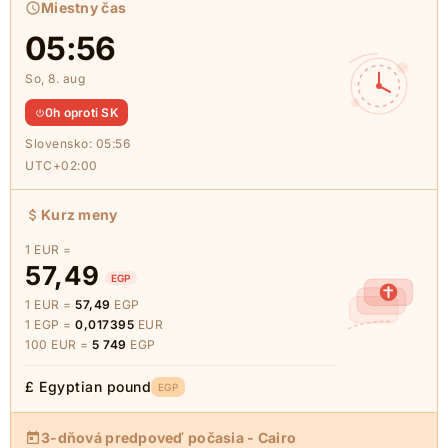
Miestny čas
05:56
So, 8. aug
0h oproti SK
Slovensko:
05:56
UTC+02:00
Kurz meny
1 EUR =
57,49
EGP
1 EUR =
57,49
EGP
1 EGP =
0,017395
EUR
100 EUR =
5 749
EGP
£ Egyptian pound
EGP
3-dňová predpoveď počasia - Cairo