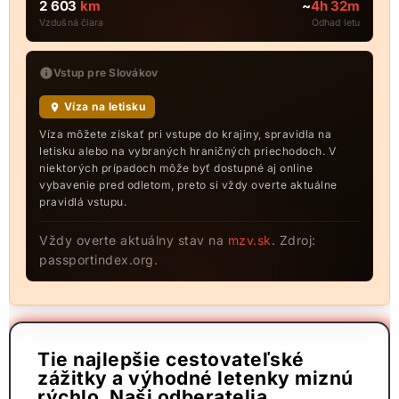
2 603
km
~
4h 32m
Vzdušná čiara
Odhad letu
Vstup pre Slovákov
Víza na letisku
Víza môžete získať pri vstupe do krajiny, spravidla na
letisku alebo na vybraných hraničných priechodoch. V
niektorých prípadoch môže byť dostupné aj online
vybavenie pred odletom, preto si vždy overte aktuálne
pravidlá vstupu.
Vždy overte aktuálny stav na
mzv.sk
. Zdroj:
passportindex.org.
Tie najlepšie cestovateľské
zážitky a výhodné letenky miznú
rýchlo. Naši odberatelia