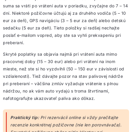
suma sa vráti po vrátení auta v poriadku, zvyčajne do 7 – 14
dní. Niektoré požičovne účtujú aj za druhého vodiča (5 – 10
eur za deň), GPS navigáciu (3 – 5 eur za deň) alebo detskú
sedačku (5 eur za deň). Tieto položky si radšej nechajte
poslať e-mailom vopred, aby ste sa vyhli prekvapeniu pri
preberaní.
Skryté poplatky sa objavia najmä pri vrátení auta mimo
pracovnej doby (15 – 30 eur) alebo pri vrátení na inom
mieste, než ste si ho vyzdvihli (50 – 150 eur v závislosti od
vzdialenosti). Tiež dávajte pozor na stav palivovej nádrže
pri preberaní – väčšina zmlúv vyžaduje vrátenie s plnou
nádržou, no ak vám auto vydajú s troma štvrtinami,
nafotografujte ukazovateľ paliva ako dôkaz.
Praktický tip:
Pri rezervácii online si vždy prečítajte
recenzie konkrétnej požičovne (nie len porovnávača).