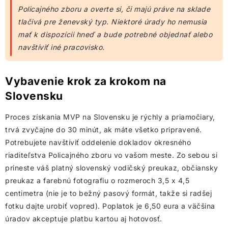
Policajného zboru a overte si, či majú práve na sklade
tlačivá pre ženevský typ. Niektoré úrady ho nemusia
mať k dispozícii hneď a bude potrebné objednať alebo
navštíviť iné pracovisko.
Vybavenie krok za krokom na
Slovensku
Proces získania MVP na Slovensku je rýchly a priamočiary,
trvá zvyčajne do 30 minút, ak máte všetko pripravené.
Potrebujete navštíviť oddelenie dokladov okresného
riaditeľstva Policajného zboru vo vašom meste. Zo sebou si
prineste váš platný slovenský vodičský preukaz, občiansky
preukaz a farebnú fotografiu o rozmeroch 3,5 x 4,5
centimetra (nie je to bežný pasový formát, takže si radšej
fotku dajte urobiť vopred). Poplatok je 6,50 eura a väčšina
úradov akceptuje platbu kartou aj hotovosť.