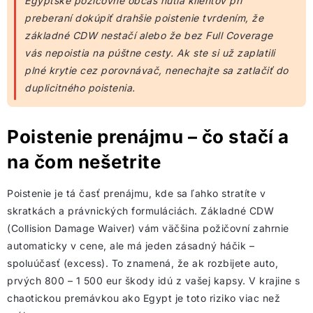
Egyptské požičovne občas nútia klientov pri
preberaní dokúpiť drahšie poistenie tvrdením, že
základné CDW nestačí alebo že bez Full Coverage
vás nepoistia na púštne cesty. Ak ste si už zaplatili
plné krytie cez porovnávač, nenechajte sa zatlačiť do
duplicitného poistenia.
Poistenie prenájmu – čo stačí a
na čom nešetrite
Poistenie je tá časť prenájmu, kde sa ľahko stratíte v
skratkách a právnických formuláciách. Základné CDW
(Collision Damage Waiver) vám väčšina požičovní zahrnie
automaticky v cene, ale má jeden zásadný háčik –
spoluúčasť (excess). To znamená, že ak rozbijete auto,
prvých 800 – 1 500 eur škody idú z vašej kapsy. V krajine s
chaotickou premávkou ako Egypt je toto riziko viac než