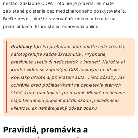
nestačí základné CDW. Toto nie je pravda, ak máte
zaplatené poistenie cez medzinárodného poskytovateľa.
Buďte pevní, ukážte rezervačnú zmluvu a trvajte na
podmienkach, ktoré ste si rezervovali online.
Praktický tip:
Pri preberaní auta obíďte celé vozidlo,
nafotografujte každé škrabnutie , vrypnutie,
prasknuté svetlo či nedostatok v interiéri. Natočte aj
krátke video so zapnutým GPS časovým razítkom.
Rovnako urobte aj pri vrátení auta. Tieto dôkazy vás
ochránia pred požiadavkami na zaplatenie starých
škôd, ktoré tam boli už pred vami. Mnohé požičovne
majú tendenciu pripísať každú škodu poslednému
klientovi, ak nemáte jasný dôkaz opaku.
Pravidlá, premávka a