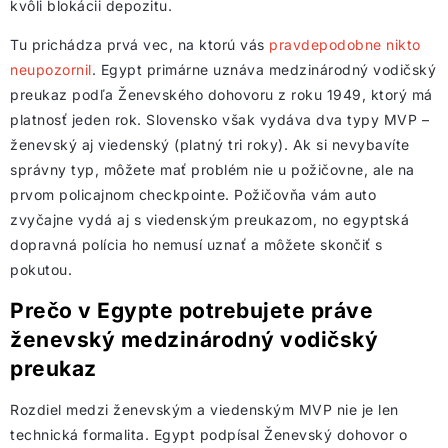
kvôli blokácii depozitu.
Tu prichádza prvá vec, na ktorú vás
pravdepodobne nikto
neupozornil
. Egypt primárne uznáva medzinárodný vodičský
preukaz podľa Ženevského dohovoru z roku 1949, ktorý má
platnosť jeden rok. Slovensko však vydáva dva typy MVP –
ženevský aj viedenský (platný tri roky). Ak si nevybavíte
správny typ, môžete mať problém nie u požičovne, ale na
prvom policajnom checkpointe. Požičovňa vám auto
zvyčajne vydá aj s viedenským preukazom, no egyptská
dopravná polícia ho nemusí uznať a môžete skončiť s
pokutou.
Prečo v Egypte potrebujete práve
ženevský medzinárodný vodičský
preukaz
Rozdiel medzi ženevským a viedenským MVP nie je len
technická formalita. Egypt podpísal Ženevský dohovor o