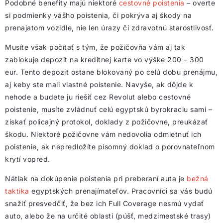
Podobné benefity majú niektoré
cestovné poistenia
– overte
si podmienky vášho poistenia, či pokrýva aj škody na
prenajatom vozidle, nie len úrazy či zdravotnú starostlivosť.
Musíte však počítať s tým, že požičovňa vám aj tak
zablokuje depozit na kreditnej karte vo výške 200 – 300
eur. Tento depozit ostane blokovaný po celú dobu prenájmu,
aj keby ste mali vlastné poistenie. Navyše, ak dôjde k
nehode a budete ju riešiť cez Revolut alebo cestovné
poistenie, musíte zvládnuť celú egyptskú byrokraciu sami –
získať policajný protokol, doklady z požičovne, preukázať
škodu. Niektoré požičovne vám nedovolia odmietnuť ich
poistenie, ak nepredložíte písomný doklad o porovnateľnom
krytí vopred.
Nátlak na dokúpenie poistenia pri preberaní auta je
bežná
taktika
egyptských prenajímateľov. Pracovníci sa vás budú
snažiť presvedčiť, že bez ich Full Coverage nesmú vydať
auto, alebo že na určité oblasti (púšť, medzimestské trasy)