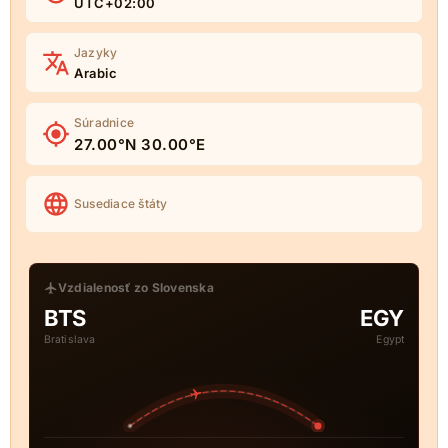
UTC+02:00
Jazyky
Arabic
Súradnice
27.00°N 30.00°E
Susediace štáty
Vzdialenosť zo Slovenska
BTS
EGY
Bratislava
Egypt