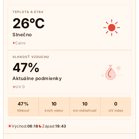
TEPLOTA A STAV
26
°C
Slnečno
Cairo
VLHKOSŤ VZDUCHU
47
%
Aktuálne podmienky
UV 0
47%
10
10
0
Vlhkosť
km/h vietor
km viditeľnosť
UV index
Východ:
06:18
Západ:
19:43