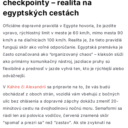
checkpointy – realita na
egyptských cestách
Oficiálne dopravné pravidlá v Egypte hovoria, že jazdíte
vpravo, rýchlostný limit v meste je 60 km/h, mimo mesta 90
km/h a na diaľniciach 100 km/h. Realita je, že tieto pravidlá
fungujú skôr ako voľné odporúčanie. Egyptská premávka je
často označovaná ako “organizovaný chaos” – klaksón slúži
ako primárny komunikačný nástroj, jazdiace pruhy sú
flexibilné a prednosť v jazde vyhrá ten, kto je rýchlejší alebo
odvážnejší.
V
Káhire či Alexandrii
sa pripravte na to, že vás budú
obchádzať z oboch strán, vozidlá vám vbehujú z bočných
ulíc bez ohlásenia a dopravné zápchy dokážu zmeniť 20-
minútovú cestu na dvojhodinovú nočnú moru. Semaformi sa
riadi len asi polovica vodičov, červená znamená skôr
“spomaľ a prezri sa” než “zastav”. Ak ste zvyknutí na