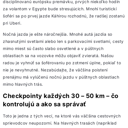
disciplinovanú európsku premávku, prvých niekoľko hodín
za volantom v Egypte bude stresujúcich. Mnohí turistickí
šoféri sa po prvej jazde Káhirou rozhodnú, že radšej zostanú
pri Uberi.
Nočná jazda je ešte náročnejšia. Mnohé autá jazdia so
zhasnutými svetlami alebo len s parkovacími svetlami, cesty
mimo miest sú často slabo osvetlené a v púštnych
oblastiach sa na vozovke môžu objaviť zvieratá. Našou
radou je vyhnúť sa šoférovaniu po zotmení úplne, pokiaľ to
nie je nevyhnutné. Nezabúdajte, že väčšina poistení
prenájmu má vylúčenú nočnú jazdu v púštnych oblastiach
mimo hlavných trás.
Checkpointy každých 30 – 50 km – čo
kontrolujú a ako sa správať
Toto je jedna z tých vecí, na ktoré vás väčšina cestovných
sprievodcov neupozorní. Na hlavných trasách (napríklad