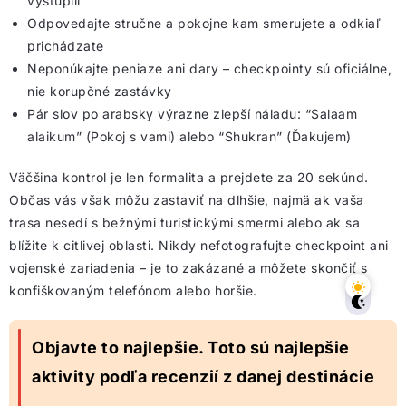
vystúpili
Odpovedajte stručne a pokojne kam smerujete a odkiaľ
prichádzate
Neponúkajte peniaze ani dary – checkpointy sú oficiálne,
nie korupčné zastávky
Pár slov po arabsky výrazne zlepší náladu: “Salaam
alaikum” (Pokoj s vami) alebo “Shukran” (Ďakujem)
Väčšina kontrol je len formalita a prejdete za 20 sekúnd.
Občas vás však môžu zastaviť na dlhšie, najmä ak vaša
trasa nesedí s bežnými turistickými smermi alebo ak sa
blížite k citlivej oblasti. Nikdy nefotografujte checkpoint ani
vojenské zariadenia – je to zakázané a môžete skončiť s
konfiškovaným telefónom alebo horšie.
Objavte to najlepšie. Toto sú najlepšie
aktivity podľa recenzií z danej destinácie