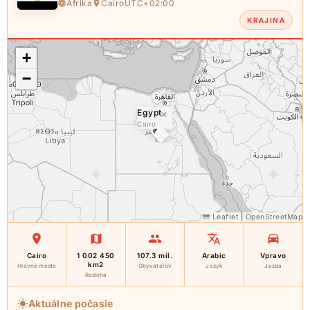
Afrika
Cairo
UTC+02:00
KRAJINA
+
−
Egypt
×
Cairo
Leaflet
|
OpenStreetMap
Cairo
1 002 450
107.3 mil.
Arabic
Vpravo
km2
Hlavné mesto
Obyvateľov
Jazyk
Jazda
Rozloha
Aktuálne počasie