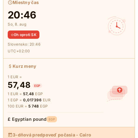
Miestny čas
20:46
So, 8. aug
0h oproti SK
Slovensko:
20:46
UTC+02:00
Kurz meny
1 EUR =
57,48
EGP
1 EUR =
57,48
EGP
1 EGP =
0,017396
EUR
100 EUR =
5 748
EGP
£ Egyptian pound
EGP
3-dňová predpoveď počasia - Cairo