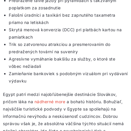
Predražené ťavie jazdy pri pyramídach s takzvaným
poplatkom za zosadnutie
Falošní úradníci a taxikári bez zapnutého taxametra
priamo na letiskách
Skrytá menová konverzia (DCC) pri platbách kartou na
pamiatkach
Trik so zatvorenou atrakciou a presmerovaním do
predražených tovární na suveníry
Agresívne vymáhanie bakšišu za služby, o ktoré ste
vôbec nežiadali
Zamieňanie bankoviek s podobným vizuálom pri vydávaní
výdavku
Egypt patrí medzi najobľúbenejšie destinácie Slovákov,
pričom láka na
nádherné more
a bohatú históriu. Bohužiaľ,
najväčšie turistické podvody v Egypte sa spoliehajú na
informačnú nevýhodu a neskúsenosť cudzincov. Dobrou
správou však je, že absolútna väčšina týchto situácií nemá
násilný charakter. Ide čisto o psychologický tlak a