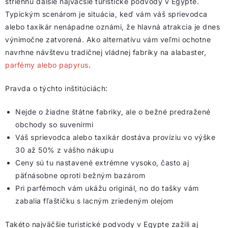
striehnu ďalšie najväčšie turistické podvody v Egypte.
Typickým scenárom je situácia, keď vám váš sprievodca
alebo taxikár nenápadne oznámi, že hlavná atrakcia je dnes
výnimočne zatvorená. Ako alternatívu vám veľmi ochotne
navrhne návštevu tradičnej vládnej fabriky na alabaster,
parfémy alebo papyrus
.
Pravda o týchto inštitúciách:
Nejde o žiadne štátne fabriky, ale o bežné predražené
obchody so suvenírmi
Váš sprievodca alebo taxikár dostáva províziu vo výške
30 až 50% z vášho nákupu
Ceny sú tu nastavené extrémne vysoko, často aj
päťnásobne oproti bežným bazárom
Pri parfémoch vám ukážu originál, no do tašky vám
zabalia fľaštičku s lacným zriedeným olejom
Takéto najväčšie turistické podvody v Egypte zažili aj