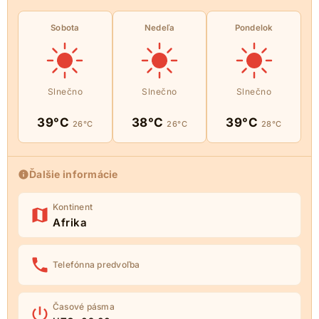
Sobota
Nedeľa
Pondelok
Slnečno
Slnečno
Slnečno
39°C
38°C
39°C
26°C
26°C
28°C
Ďalšie informácie
Kontinent
Afrika
Telefónna predvoľba
Časové pásma