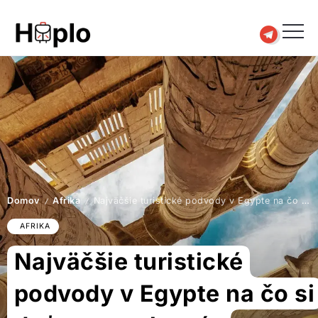
Domov
Afrika
Najväčšie turistické podvody v Egypte na čo si dať pozor, aby vás neokradli
/
/
AFRIKA
Najväčšie turistické
podvody v Egypte na čo si