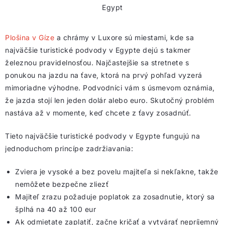
Egypt
Plošina v Gíze
a chrámy v Luxore sú miestami, kde sa
najväčšie turistické podvody v Egypte dejú s takmer
železnou pravidelnosťou. Najčastejšie sa stretnete s
ponukou na jazdu na ťave, ktorá na prvý pohľad vyzerá
mimoriadne výhodne. Podvodníci vám s úsmevom oznámia,
že jazda stojí len jeden dolár alebo euro. Skutočný problém
nastáva až v momente, keď chcete z ťavy zosadnúť.
Tieto najväčšie turistické podvody v Egypte fungujú na
jednoduchom princípe zadržiavania:
Zviera je vysoké a bez povelu majiteľa si nekľakne, takže
nemôžete bezpečne zliezť
Majiteľ zrazu požaduje poplatok za zosadnutie, ktorý sa
šplhá na 40 až 100 eur
Ak odmietate zaplatiť, začne kričať a vytvárať nepríjemný