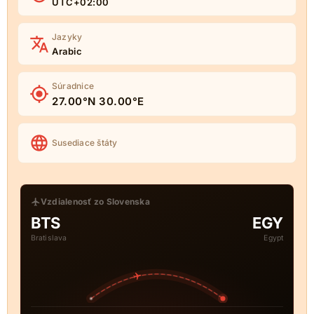
UTC+02:00
Jazyky
Arabic
Súradnice
27.00°N 30.00°E
Susediace štáty
Vzdialenosť zo Slovenska
BTS
EGY
Bratislava
Egypt