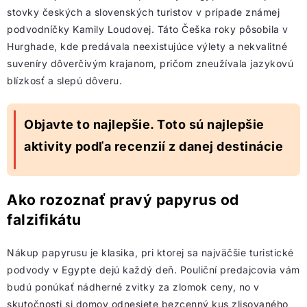
stovky českých a slovenských turistov v prípade známej
podvodníčky Kamily Loudovej. Táto Češka roky pôsobila v
Hurghade, kde predávala neexistujúce výlety a nekvalitné
suveníry dôverčivým krajanom, pričom zneužívala jazykovú
blízkosť a slepú dôveru.
Objavte to najlepšie. Toto sú najlepšie
aktivity podľa recenzií z danej destinácie
Ako rozoznať pravý papyrus od
falzifikátu
Nákup papyrusu je klasika, pri ktorej sa najväčšie turistické
podvody v Egypte dejú každý deň. Pouliční predajcovia vám
budú ponúkať nádherné zvitky za zlomok ceny, no v
skutočnosti si domov odnesiete bezcenný kus zlisovaného