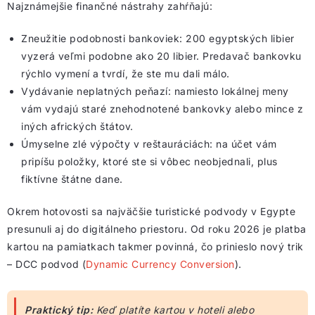
Najznámejšie finančné nástrahy zahŕňajú:
Zneužitie podobnosti bankoviek: 200 egyptských libier
vyzerá veľmi podobne ako 20 libier. Predavač bankovku
rýchlo vymení a tvrdí, že ste mu dali málo.
Vydávanie neplatných peňazí: namiesto lokálnej meny
vám vydajú staré znehodnotené bankovky alebo mince z
iných afrických štátov.
Úmyselne zlé výpočty v reštauráciách: na účet vám
pripíšu položky, ktoré ste si vôbec neobjednali, plus
fiktívne štátne dane.
Okrem hotovosti sa najväčšie turistické podvody v Egypte
presunuli aj do digitálneho priestoru. Od roku 2026 je platba
kartou na pamiatkach takmer povinná, čo prinieslo nový trik
– DCC podvod (
Dynamic Currency Conversion
).
Praktický tip:
Keď platíte kartou v hoteli alebo