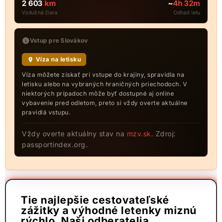
2 603
km
~
4h 32m
Vzdušná čiara
Odhad letu
Vstup pre Slovákov
Víza na letisku
Víza môžete získať pri vstupe do krajiny, spravidla na
letisku alebo na vybraných hraničných priechodoch. V
niektorých prípadoch môže byť dostupné aj online
vybavenie pred odletom, preto si vždy overte aktuálne
pravidlá vstupu.
Vždy overte aktuálny stav na
mzv.sk
. Zdroj:
passportindex.org.
Tie najlepšie cestovateľské
zážitky a výhodné letenky miznú
rýchlo. Naši odberatelia