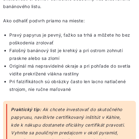
banánového listu.
Ako odhaliť podvrh priamo na mieste:
Pravý papyrus je pevný, ťažko sa trhá a môžete ho bez
poškodenia zrolovať
Falošný banánový list je krehký a pri ostrom zohnutí
praskne alebo sa zlomí
Originál má nepravidelné okraje a pri pohľade do svetla
vidíte prekrížené vlákna rastliny
Pri falzifikátoch sú obrázky často len lacno natlačené
strojom, nie ručne maľované
Praktický tip:
Ak chcete investovať do skutočného
papyrusu, navštívte certifikovaný inštitút v Káhire,
kde k nákupu dostanete oficiálny certifikát pravosti.
Vyhnite sa pouličným predajcom v okolí pyramíd,