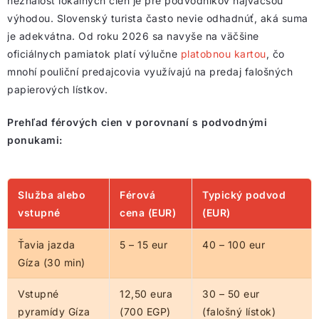
neznalosť lokálnych cien je pre podvodníkov najväčšou
výhodou. Slovenský turista často nevie odhadnúť, aká suma
je adekvátna. Od roku 2026 sa navyše na väčšine
oficiálnych pamiatok platí výlučne
platobnou kartou
, čo
mnohí pouliční predajcovia využívajú na predaj falošných
papierových lístkov.
Prehľad férových cien v porovnaní s podvodnými
ponukami:
Služba alebo
Férová
Typický podvod
vstupné
cena (EUR)
(EUR)
Ťavia jazda
5 – 15 eur
40 – 100 eur
Gíza (30 min)
Vstupné
12,50 eura
30 – 50 eur
pyramídy Gíza
(700 EGP)
(falošný lístok)