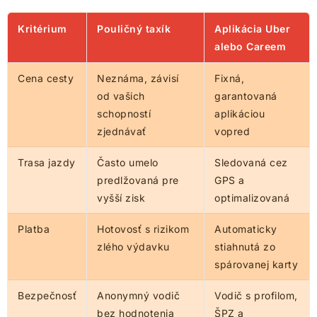
Kritérium
Pouličný taxík
Aplikácia Uber
alebo Careem
Cena cesty
Neznáma, závisí
Fixná,
od vašich
garantovaná
schopností
aplikáciou
zjednávať
vopred
Trasa jazdy
Často umelo
Sledovaná cez
predlžovaná pre
GPS a
vyšší zisk
optimalizovaná
Platba
Hotovosť s rizikom
Automaticky
zlého výdavku
stiahnutá zo
spárovanej karty
Bezpečnosť
Anonymný vodič
Vodič s profilom,
bez hodnotenia
ŠPZ a