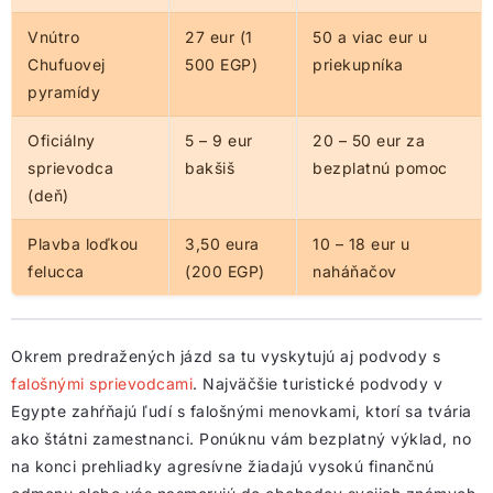
Vnútro
27 eur (1
50 a viac eur u
Chufuovej
500 EGP)
priekupníka
pyramídy
Oficiálny
5 – 9 eur
20 – 50 eur za
sprievodca
bakšiš
bezplatnú pomoc
(deň)
Plavba loďkou
3,50 eura
10 – 18 eur u
felucca
(200 EGP)
naháňačov
Okrem predražených jázd sa tu vyskytujú aj podvody s
falošnými sprievodcami
. Najväčšie turistické podvody v
Egypte zahŕňajú ľudí s falošnými menovkami, ktorí sa tvária
ako štátni zamestnanci. Ponúknu vám bezplatný výklad, no
na konci prehliadky agresívne žiadajú vysokú finančnú