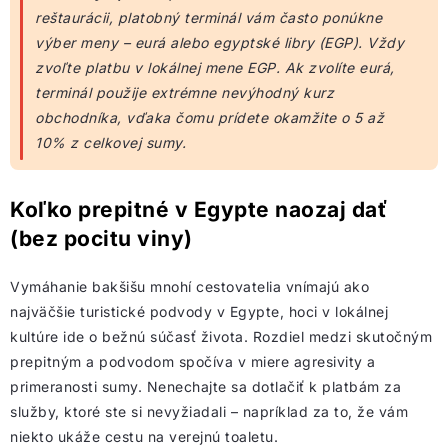
reštaurácii, platobný terminál vám často ponúkne
výber meny – eurá alebo egyptské libry (EGP). Vždy
zvoľte platbu v lokálnej mene EGP. Ak zvolíte eurá,
terminál použije extrémne nevýhodný kurz
obchodníka, vďaka čomu prídete okamžite o 5 až
10% z celkovej sumy.
Koľko prepitné v Egypte naozaj dať
(bez pocitu viny)
Vymáhanie bakšišu mnohí cestovatelia vnímajú ako
najväčšie turistické podvody v Egypte, hoci v lokálnej
kultúre ide o bežnú súčasť života. Rozdiel medzi skutočným
prepitným a podvodom spočíva v miere agresivity a
primeranosti sumy. Nenechajte sa dotlačiť k platbám za
služby, ktoré ste si nevyžiadali – napríklad za to, že vám
niekto ukáže cestu na verejnú toaletu.