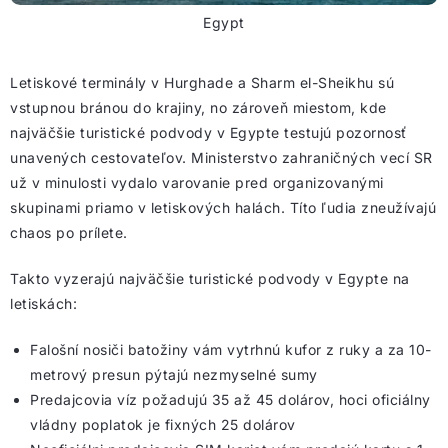
Egypt
Letiskové terminály v Hurghade a Sharm el-Sheikhu sú
vstupnou bránou do krajiny, no zároveň miestom, kde
najväčšie turistické podvody v Egypte testujú pozornosť
unavených cestovateľov. Ministerstvo zahraničných vecí SR
už v minulosti vydalo varovanie pred organizovanými
skupinami priamo v letiskových halách. Títo ľudia zneužívajú
chaos po prílete.
Takto vyzerajú najväčšie turistické podvody v Egypte na
letiskách:
Falošní nosiči batožiny vám vytrhnú kufor z ruky a za 10-
metrový presun pýtajú nezmyselné sumy
Predajcovia víz požadujú 35 až 45 dolárov, hoci oficiálny
vládny poplatok je fixných 25 dolárov