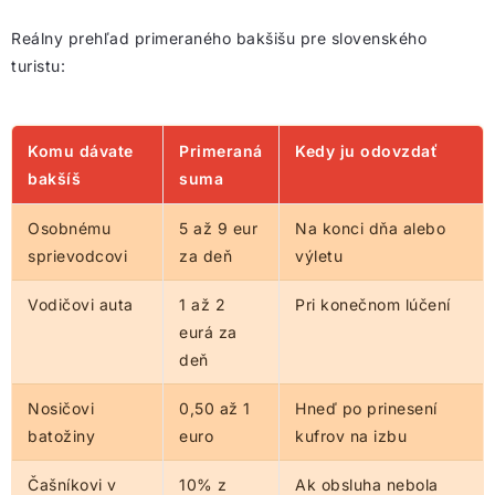
Reálny prehľad primeraného bakšišu pre slovenského
turistu:
Komu dávate
Primeraná
Kedy ju odovzdať
bakšíš
suma
Osobnému
5 až 9 eur
Na konci dňa alebo
sprievodcovi
za deň
výletu
Vodičovi auta
1 až 2
Pri konečnom lúčení
eurá za
deň
Nosičovi
0,50 až 1
Hneď po prinesení
batožiny
euro
kufrov na izbu
Čašníkovi v
10% z
Ak obsluha nebola