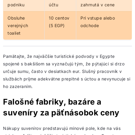
podniku
účtu
zahrnutá v cene
Obsluhe
10 centov
Pri vstupe alebo
verejných
(5 EGP)
odchode
toaliet
Pamätajte, že najväčšie turistické podvody v Egypte
spojené s bakšišom sa vyznačujú tým, že pýtajúci si drzo
určuje sumu, často v desiatkach eur. Slušný pracovník v
službách prijme adekvátne prepitné s úctou a nevynucuje si
ho zazeraním.
Falošné fabriky, bazáre a
suveníry za päťnásobok ceny
Nákupy suvenírov predstavujú mínové pole, kde na vás