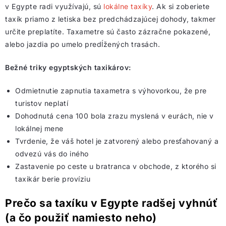
v Egypte radi využívajú, sú
lokálne taxíky
. Ak si zoberiete
taxík priamo z letiska bez predchádzajúcej dohody, takmer
určite preplatíte. Taxametre sú často zázračne pokazené,
alebo jazdia po umelo predĺžených trasách.
Bežné triky egyptských taxikárov:
Odmietnutie zapnutia taxametra s výhovorkou, že pre
turistov neplatí
Dohodnutá cena 100 bola zrazu myslená v eurách, nie v
lokálnej mene
Tvrdenie, že váš hotel je zatvorený alebo presťahovaný a
odvezú vás do iného
Zastavenie po ceste u bratranca v obchode, z ktorého si
taxikár berie províziu
Prečo sa taxíku v Egypte radšej vyhnúť
(a čo použiť namiesto neho)