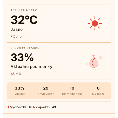
TEPLOTA A STAV
32
°C
Jasno
Cairo
VLHKOSŤ VZDUCHU
33
%
Aktuálne podmienky
UV 0
33%
29
10
0
Vlhkosť
km/h vietor
km viditeľnosť
UV index
Východ:
06:18
Západ:
19:43