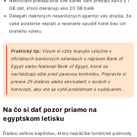
Neoficiálni predajcovia SIM kariet vám predajú kartu s 1
GB dát, ktorú deklarujú ako 20 GB balík
Delegáti niektorých neserióznych agentúr vás strašia, že
vaše poistenie neplatí a nesmiete opustiť hotel bez ich
drahého výletu
Praktický tip:
Vízum si vždy kupujte výlučne v
oficiálnych bankových okienkach s nápisom Bank of
Egypt alebo National Bank of Egypt, ktoré sa
nachádzajú ešte pred pasovou kontrolou. Pripravte si
presne 25 dolárov alebo ekvivalent v eurách v
hotovosti, aby ste sa vyhli problémom s vydávaním.
Na čo si dať pozor priamo na
egyptskom letisku
Ďalšou veľkou kapitolou, ktorú najväčšie turistické podvody