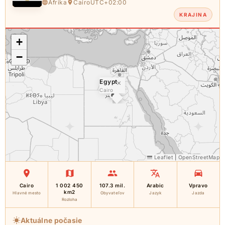
Afrika
Cairo
UTC+02:00
KRAJINA
+
−
Egypt
×
Cairo
Leaflet
|
OpenStreetMap
Cairo
1 002 450
107.3 mil.
Arabic
Vpravo
km2
Hlavné mesto
Obyvateľov
Jazyk
Jazda
Rozloha
Aktuálne počasie