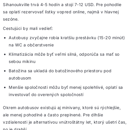
Sihanoukville trvá 4-5 hodín a stojí 7-12 USD. Pre pohodlie
sa oplatí rezervovať lístky vopred online, najmä v hlavnej
sezóne.
Cestujúci by mali vedieť:
Autobusy zvyčajne robia kratšiu prestávku (15-20 minút)
na WC a občerstvenie
Klimatizácia môže byť veľmi silná, odporúča sa mať so
sebou mikinu
Batožina sa ukladá do batožinového priestoru pod
autobusom
Menšie spoločnosti môžu byť menej spolehlivé, oplatí sa
investovať do overených spoločností
Okrem autobusov existujú aj minivany, ktoré sú rýchlejšie,
ale menej pohodlné a často preplnené. Pre dlhšie
vzdialenosti je alternatívou vnútroštátny let, ktorý ušetrí čas,
no je drahší.