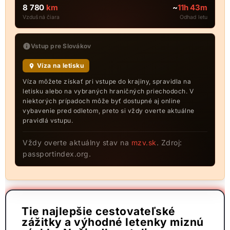
8 780
km
~
11h 43m
Vzdušná čiara
Odhad letu
Vstup pre Slovákov
Víza na letisku
Víza môžete získať pri vstupe do krajiny, spravidla na
letisku alebo na vybraných hraničných priechodoch. V
niektorých prípadoch môže byť dostupné aj online
vybavenie pred odletom, preto si vždy overte aktuálne
pravidlá vstupu.
Vždy overte aktuálny stav na
mzv.sk
. Zdroj:
passportindex.org.
Tie najlepšie cestovateľské
zážitky a výhodné letenky miznú