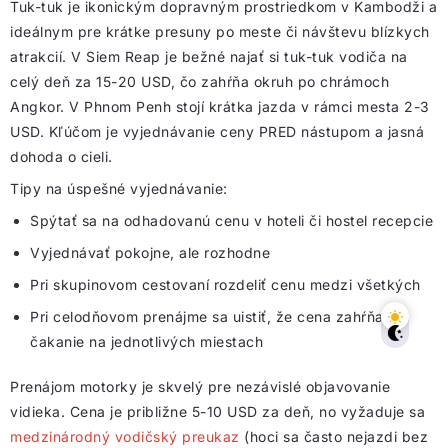
Tuk-tuk je ikonickým dopravným prostriedkom v Kambodži a
ideálnym pre krátke presuny po meste či návštevu blízkych
atrakcií. V Siem Reap je bežné najať si tuk-tuk vodiča na
celý deň za 15-20 USD, čo zahŕňa okruh po chrámoch
Angkor. V Phnom Penh stojí krátka jazda v rámci mesta 2-3
USD. Kľúčom je vyjednávanie ceny PRED nástupom a jasná
dohoda o cieli.
Tipy na úspešné vyjednávanie:
Spýtať sa na odhadovanú cenu v hoteli či hostel recepcie
Vyjednávať pokojne, ale rozhodne
Pri skupinovom cestovaní rozdeliť cenu medzi všetkých
Pri celodňovom prenájme sa uistiť, že cena zahŕňa
čakanie na jednotlivých miestach
Prenájom motorky je skvelý pre nezávislé objavovanie
vidieka. Cena je približne 5-10 USD za deň, no vyžaduje sa
medzinárodný vodičský preukaz
(hoci sa často nejazdi bez