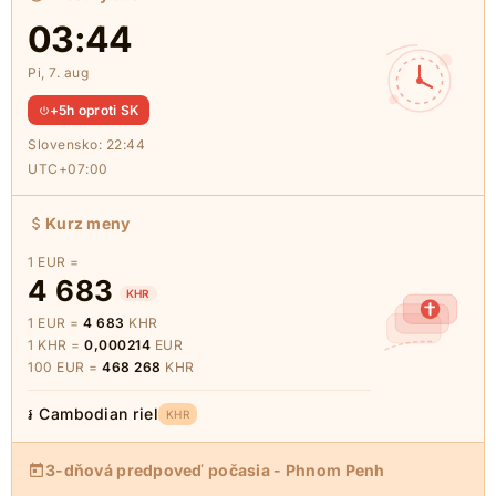
03:44
Pi, 7. aug
+5h oproti SK
Slovensko:
22:44
UTC+07:00
Kurz meny
1 EUR =
4 683
KHR
1 EUR =
4 683
KHR
1 KHR =
0,000214
EUR
100 EUR =
468 268
KHR
៛ Cambodian riel
KHR
3-dňová predpoveď počasia - Phnom Penh