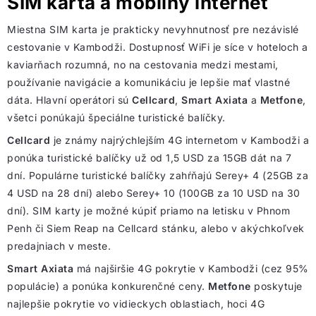
SIM karta a mobilný internet
Miestna SIM karta je prakticky nevyhnutnosť pre nezávislé
cestovanie v Kambodži. Dostupnosť WiFi je síce v hoteloch a
kaviarňach rozumná, no na cestovania medzi mestami,
používanie navigácie a komunikáciu je lepšie mať vlastné
dáta. Hlavní operátori sú
Cellcard
,
Smart Axiata
a
Metfone
,
všetci ponúkajú špeciálne turistické balíčky.
Cellcard
je známy najrýchlejším 4G internetom v Kambodži a
ponúka turistické balíčky už od 1,5 USD za 15GB dát na 7
dní. Populárne turistické balíčky zahŕňajú Serey+ 4 (25GB za
4 USD na 28 dní) alebo Serey+ 10 (100GB za 10 USD na 30
dní). SIM karty je možné kúpiť priamo na letisku v Phnom
Penh či Siem Reap na Cellcard stánku, alebo v akýchkoľvek
predajniach v meste.
Smart Axiata
má najširšie 4G pokrytie v Kambodži (cez 95%
populácie) a ponúka konkurenčné ceny.
Metfone
poskytuje
najlepšie pokrytie vo vidieckych oblastiach, hoci 4G