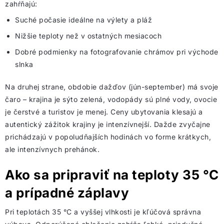
zahŕňajú:
Suché počasie ideálne na výlety a pláž
Nižšie teploty než v ostatných mesiacoch
Dobré podmienky na fotografovanie chrámov pri východe
slnka
Na druhej strane, obdobie dažďov (jún-september) má svoje
čaro – krajina je sýto zelená, vodopády sú plné vody, ovocie
je čerstvé a turistov je menej. Ceny ubytovania klesajú a
autentický zážitok krajiny je intenzívnejší. Dažde zvyčajne
prichádzajú v popoludňajších hodinách vo forme krátkych,
ale intenzívnych prehánok.
Ako sa pripraviť na teploty 35 °C
a prípadné záplavy
Pri teplotách 35 °C a vyššej vlhkosti je kľúčová správna