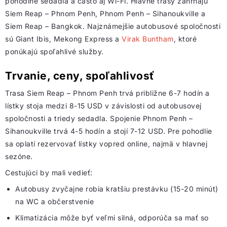
pohodlné sedadlá a často aj Wi-Fi. Hlavné trasy zahŕňajú
Siem Reap – Phnom Penh, Phnom Penh – Sihanoukville a
Siem Reap – Bangkok. Najznámejšie autobusové spoločnosti
sú Giant Ibis, Mekong Express a
Virak Buntham
, ktoré
ponúkajú spoľahlivé služby.
Trvanie, ceny, spoľahlivosť
Trasa Siem Reap – Phnom Penh trvá približne 6-7 hodín a
lístky stoja medzi 8-15 USD v závislosti od autobusovej
spoločnosti a triedy sedadla. Spojenie Phnom Penh –
Sihanoukville trvá 4-5 hodín a stojí 7-12 USD. Pre pohodlie
sa oplatí rezervovať lístky vopred online, najmä v hlavnej
sezóne.
Cestujúci by mali vedieť:
Autobusy zvyčajne robia kratšiu prestávku (15-20 minút)
na WC a občerstvenie
Klimatizácia môže byť veľmi silná, odporúča sa mať so