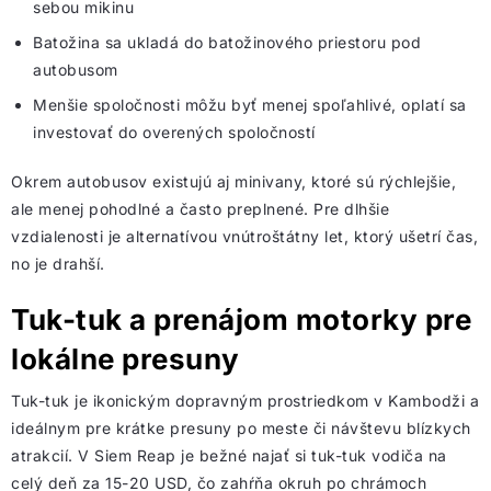
sebou mikinu
Batožina sa ukladá do batožinového priestoru pod
autobusom
Menšie spoločnosti môžu byť menej spoľahlivé, oplatí sa
investovať do overených spoločností
Okrem autobusov existujú aj minivany, ktoré sú rýchlejšie,
ale menej pohodlné a často preplnené. Pre dlhšie
vzdialenosti je alternatívou vnútroštátny let, ktorý ušetrí čas,
no je drahší.
Tuk-tuk a prenájom motorky pre
lokálne presuny
Tuk-tuk je ikonickým dopravným prostriedkom v Kambodži a
ideálnym pre krátke presuny po meste či návštevu blízkych
atrakcií. V Siem Reap je bežné najať si tuk-tuk vodiča na
celý deň za 15-20 USD, čo zahŕňa okruh po chrámoch