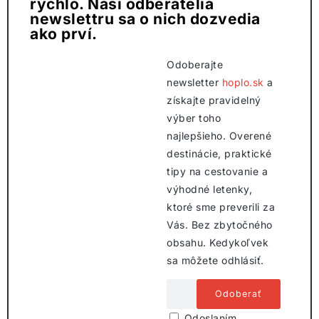
rýchlo. Naši odberatelia
newslettru sa o nich dozvedia
ako prví.
Odoberajte
newsletter
hoplo.sk
a
získajte pravidelný
výber toho
najlepšieho. Overené
destinácie, praktické
tipy na cestovanie a
výhodné letenky,
ktoré sme preverili za
Vás. Bez zbytočného
obsahu. Kedykoľvek
sa môžete odhlásiť.
Odoslaním