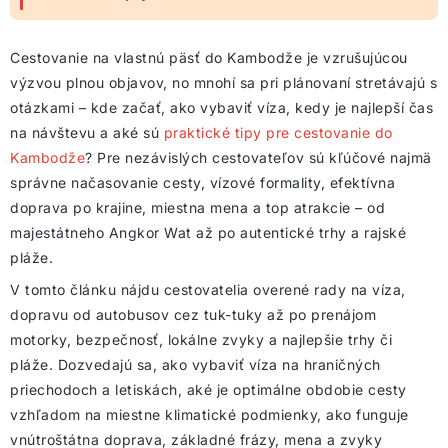
Cestovanie na vlastnú päsť do Kambodže je vzrušujúcou
výzvou plnou objavov, no mnohí sa pri plánovaní stretávajú s
otázkami – kde začať, ako vybaviť víza, kedy je najlepší čas
na návštevu a aké sú
praktické tipy pre cestovanie do
Kambodže
? Pre nezávislých cestovateľov sú kľúčové najmä
správne načasovanie cesty, vízové formality, efektívna
doprava po krajine, miestna mena a top atrakcie – od
majestátneho Angkor Wat až po autentické trhy a rajské
pláže.
V tomto článku nájdu cestovatelia overené rady na víza,
dopravu od autobusov cez tuk-tuky až po prenájom
motorky, bezpečnosť, lokálne zvyky a najlepšie trhy či
pláže. Dozvedajú sa, ako vybaviť víza na hraničných
priechodoch a letiskách, aké je optimálne obdobie cesty
vzhľadom na miestne klimatické podmienky, ako funguje
vnútroštátna doprava, základné frázy, mena a zvyky