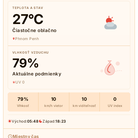
TEPLOTA A STAV
27
°C
Čiastočne oblačno
Phnom Penh
VLHKOSŤ VZDUCHU
79
%
Aktuálne podmienky
UV 0
79%
10
10
0
Vlhkosť
km/h vietor
km viditeľnosť
UV index
Východ:
05:48
Západ:
18:23
Miestny čas