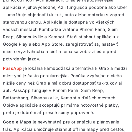
aplikácia v juhovýchodnej Ázii fungujúca podobne ako Uber
– umožňuje objednať tuk-tuk, auto alebo motorku s vopred
stanovenou cenou. Aplikácia je dostupná vo všetkých
väčších mestách Kambodže vrátane Phnom Penh, Siem
Reap, Sihanoukville a Kampot. Stačí stiahnuť aplikáciu z
Google Play alebo App Store, zaregistrovať sa, nastaviť
miesto vyzdvihnutia a cieľ a cena sa zobrazí ešte pred
potvrdením jazdy.
PassApp
je lokálna kambodžská alternatíva k Grab a medzi
miestymi je často populárnejšia. Ponúka zvyčajne o niečo
nižšie ceny než Grab a má dobrú dostupnosť tuk-tukov aj
áut. PassApp funguje v Phnom Penh, Siem Reap,
Battambang, Sihanoukville, Kampot a ďalších mestách.
Obidve aplikácie akceptujú primárne hotovostné platby,
preto je dobré mať presné sumy pripravené.
Google Maps
je nevyhnutná pre orientáciu a plánovanie
trás. Aplikácia umožňuje stiahnuť offline mapy pred cestou,