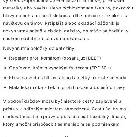
výbava. Odporúčané oblečenie zahŕňa ľahké, priedušné
materiály ako bavlna alebo rýchloschnúce tkaniny, pokrývku
hlavy na ochranu pred slnkom a dlhé nohavice či sukňu na
návštevu chrámov. Pršiplášť alebo skladací dáždnik je
nevyhnutný najmä v období dažďov, no môže sa hodiť aj v
suchom období pri náhlych prehánkach.
Nevyhnutné položky do batožiny:
Repelent proti komárom (obsahujúci DEET)
Opaľovací krém s vysokým faktorom (SPF 50+)
Flašu na vodu s filtrom alebo tabletky na čistenie vody
Malá lekárnička s liekmi proti hnačke a bolesťou hlavy
V období dažďov môžu byť niektoré cesty zaplavené a
prístup k odľahlým miestam obmedzený. Cestujúci by mali
sledovať miestne správy o počasí a mať flexibilný itinerár,
ktorý umožní prispôsobiť sa meniacim sa podmienkam.