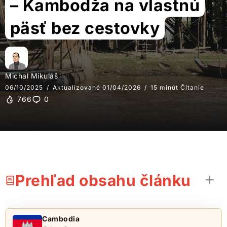
– Kambodža na vlastnú
päsť bez cestovky
Michal Mikuláš
06/10/2025
Aktualizované 01/04/2026
15 minút Čítanie
766
0
Prehľad obsahu článku
Cambodia