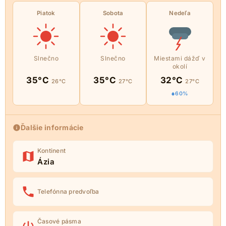
Piatok
Sobota
Nedeľa
Slnečno
Slnečno
Miestami dážď v
okolí
35°C
35°C
32°C
26°C
27°C
27°C
60%
Ďalšie informácie
Kontinent
Ázia
Telefónna predvoľba
Časové pásma