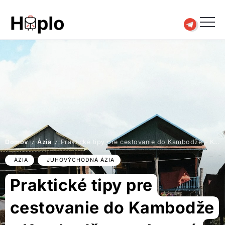
Domov
Ázia
Praktické tipy pre cestovanie do Kambodže – Kambodža na vlastnú päsť bez cestovky
/
/
ÁZIA
JUHOVÝCHODNÁ ÁZIA
Praktické tipy pre
cestovanie do Kambodže