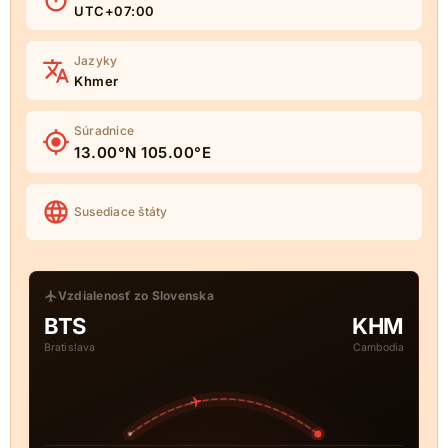
UTC+07:00
Jazyky
Khmer
Súradnice
13.00°N 105.00°E
Susediace štáty
Vzdialenosť zo Slovenska
BTS
KHM
Bratislava
Cambodia