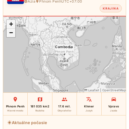
Ázia
Phnom Penh
UTC+07:00
KRAJINA
+
−
Cambodia
×
Phnom Penh
Leaflet
|
OpenStreetMap
Phnom Penh
181 035 km2
17.6 mil.
Khmer
Vpravo
Hlavné mesto
Rozloha
Obyvateľov
Jazyk
Jazda
Aktuálne počasie