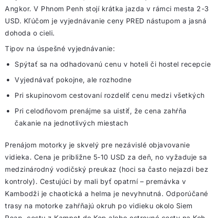
Angkor. V Phnom Penh stojí krátka jazda v rámci mesta 2-3
USD. Kľúčom je vyjednávanie ceny PRED nástupom a jasná
dohoda o cieli.
Tipov na úspešné vyjednávanie:
Spýtať sa na odhadovanú cenu v hoteli či hostel recepcie
Vyjednávať pokojne, ale rozhodne
Pri skupinovom cestovaní rozdeliť cenu medzi všetkých
Pri celodňovom prenájme sa uistiť, že cena zahŕňa
čakanie na jednotlivých miestach
Prenájom motorky je skvelý pre nezávislé objavovanie
vidieka. Cena je približne 5-10 USD za deň, no vyžaduje sa
medzinárodný vodičský preukaz (hoci sa často nejazdi bez
kontroly). Cestujúci by mali byť opatrní – premávka v
Kambodži je chaotická a helma je nevyhnutná. Odporúčané
trasy na motorke zahŕňajú okruh po vidieku okolo Siem
Reap, cestu z Kampot do Kep alebo ostrovné cesty na Koh