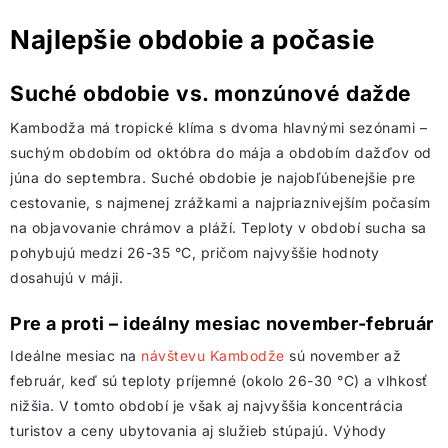
Najlepšie obdobie a počasie
Suché obdobie vs. monzúnové dažde
Kambodža má tropické klíma s dvoma hlavnými sezónami –
suchým obdobím od októbra do mája a obdobím dažďov od
júna do septembra. Suché obdobie je najobľúbenejšie pre
cestovanie, s najmenej zrážkami a najpriaznivejším počasím
na objavovanie chrámov a pláží. Teploty v období sucha sa
pohybujú medzi 26-35 °C, pričom najvyššie hodnoty
dosahujú v máji.
Pre a proti – ideálny mesiac november-február
Ideálne mesiac na
návštevu Kambodže
sú november až
február, keď sú teploty príjemné (okolo 26-30 °C) a vlhkosť
nižšia. V tomto období je však aj najvyššia koncentrácia
turistov a ceny ubytovania aj služieb stúpajú. Výhody