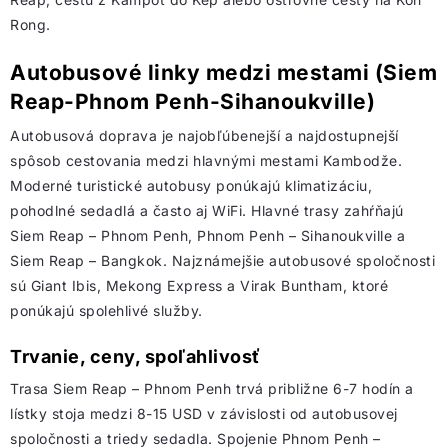
Rong.
Autobusové linky medzi mestami (Siem
Reap-Phnom Penh-Sihanoukville)
Autobusová doprava je najobľúbenejší a najdostupnejší
spôsob cestovania medzi hlavnými mestami Kambodže.
Moderné turistické autobusy ponúkajú klimatizáciu,
pohodlné sedadlá a často aj WiFi. Hlavné trasy zahŕňajú
Siem Reap – Phnom Penh, Phnom Penh – Sihanoukville a
Siem Reap – Bangkok. Najznámejšie autobusové spoločnosti
sú Giant Ibis, Mekong Express a Virak Buntham, ktoré
ponúkajú spolehlivé služby.
Trvanie, ceny, spoľahlivosť
Trasa Siem Reap – Phnom Penh trvá približne 6-7 hodín a
lístky stoja medzi 8-15 USD v závislosti od autobusovej
spoločnosti a triedy sedadla. Spojenie Phnom Penh –