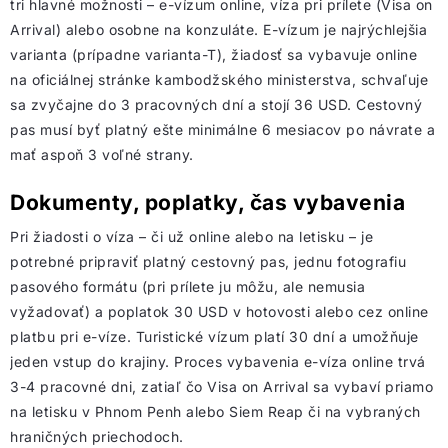
tri hlavné možnosti – e-vízum online, víza pri prílete (Visa on
Arrival) alebo osobne na konzuláte. E-vízum je najrýchlejšia
varianta (prípadne varianta-T), žiadosť sa vybavuje online
na oficiálnej stránke kambodžského ministerstva, schvaľuje
sa zvyčajne do 3 pracovných dní a stojí 36 USD. Cestovný
pas musí byť platný ešte minimálne 6 mesiacov po návrate a
mať aspoň 3 voľné strany.
Dokumenty, poplatky, čas vybavenia
Pri žiadosti o víza – či už online alebo na letisku – je
potrebné pripraviť platný cestovný pas, jednu fotografiu
pasového formátu (pri prílete ju môžu, ale nemusia
vyžadovať) a poplatok 30 USD v hotovosti alebo cez online
platbu pri e-víze. Turistické vízum platí 30 dní a umožňuje
jeden vstup do krajiny. Proces vybavenia e-víza online trvá
3-4 pracovné dni, zatiaľ čo Visa on Arrival sa vybaví priamo
na letisku v Phnom Penh alebo Siem Reap či na vybraných
hraničných priechodoch.