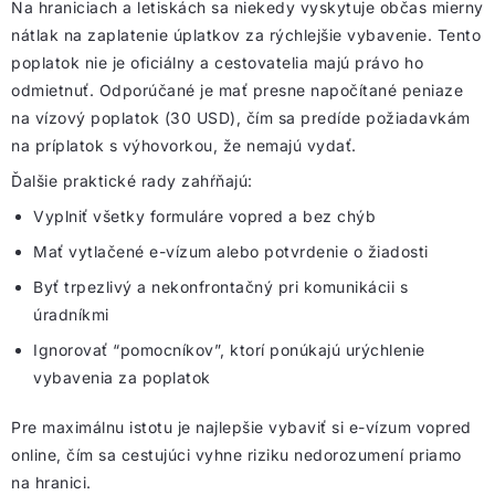
Na hraniciach a letiskách sa niekedy vyskytuje občas mierny
nátlak na zaplatenie úplatkov za rýchlejšie vybavenie. Tento
poplatok nie je oficiálny a cestovatelia majú právo ho
odmietnuť. Odporúčané je mať presne napočítané peniaze
na vízový poplatok (30 USD), čím sa predíde požiadavkám
na príplatok s výhovorkou, že nemajú vydať.
Ďalšie praktické rady zahŕňajú:
Vyplniť všetky formuláre vopred a bez chýb
Mať vytlačené e-vízum alebo potvrdenie o žiadosti
Byť trpezlivý a nekonfrontačný pri komunikácii s
úradníkmi
Ignorovať “pomocníkov”, ktorí ponúkajú urýchlenie
vybavenia za poplatok
Pre maximálnu istotu je najlepšie vybaviť si e-vízum vopred
online, čím sa cestujúci vyhne riziku nedorozumení priamo
na hranici.