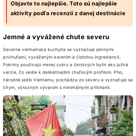
Objavte to najlepšie. Toto sú najlepšie
aktivity podľa recenzií z danej destinácie
Jemné a vyvážené chute severu
Severná vietnamská kuchyňa sa vyznačuje jemnými
príchuťami, vyváženým korením a čistotou ingrediencií.
Pokrmy používajú menej cukru a čerstvých bylín ako južná
verzia, čo vedie k delikátnejším chuťovým profilom. Pho,
národné jedlo Vietnamu, pochádza zo severu a vyznačuje sa
čírym, výrazným vývarom s minimálnymi prílohami.