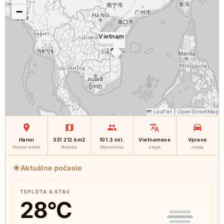
−
Vietnam
×
Hanoi
Leaflet
|
OpenStreetMap
Hanoi
331 212 km2
101.3 mil.
Vietnamese
Vpravo
Hlavné mesto
Rozloha
Obyvateľov
Jazyk
Jazda
Aktuálne počasie
TEPLOTA A STAV
28
°C