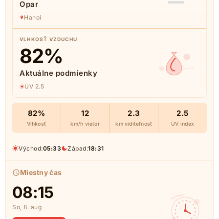
Opar
Hanoi
VLHKOSŤ VZDUCHU
82
%
Aktuálne podmienky
UV 2.5
82%
12
2.3
2.5
Vlhkosť
km/h vietor
km viditeľnosť
UV index
Východ:
05:33
Západ:
18:31
Miestny čas
08:15
So, 8. aug