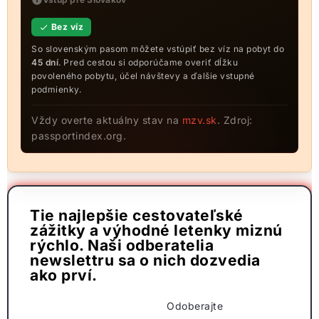
Bez víz
So slovenským pasom môžete vstúpiť bez víz na pobyt do
45 dní
. Pred cestou si odporúčame overiť dĺžku
povoleného pobytu, účel návštevy a ďalšie vstupné
podmienky.
Vždy overte aktuálny stav na
mzv.sk
. Zdroj:
passportindex.org.
Tie najlepšie cestovateľské
zážitky a výhodné letenky miznú
rýchlo. Naši odberatelia
newslettru sa o nich dozvedia
ako prví.
Odoberajte