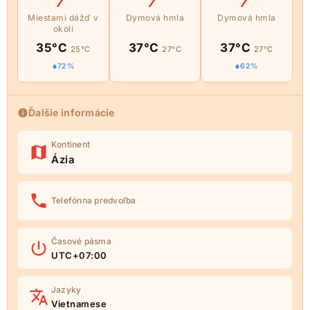
Miestami dážď v
Dymová hmla
Dymová hmla
okolí
35°C
37°C
37°C
25°C
27°C
27°C
72%
62%
Ďalšie informácie
Kontinent
Ázia
Telefónna predvoľba
Časové pásma
UTC+07:00
Jazyky
Vietnamese