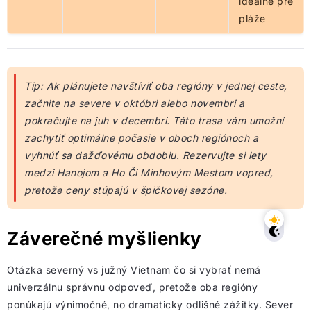
ideálne pre
pláže
Tip: Ak plánujete navštíviť oba regióny v jednej ceste,
začnite na severe v októbri alebo novembri a
pokračujte na juh v decembri. Táto trasa vám umožní
zachytiť optimálne počasie v oboch regiónoch a
vyhnúť sa dažďovému obdobiu. Rezervujte si lety
medzi Hanojom a Ho Či Minhovým Mestom vopred,
pretože ceny stúpajú v špičkovej sezóne.
Záverečné myšlienky
Otázka severný vs južný Vietnam čo si vybrať nemá
univerzálnu správnu odpoveď, pretože oba regióny
ponúkajú výnimočné, no dramaticky odlišné zážitky. Sever