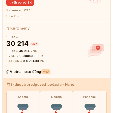
+5h oproti SK
Slovensko:
03:15
UTC+07:00
Kurz meny
1 EUR =
30 214
VND
1 EUR =
30 214
VND
1 VND =
0,000033
EUR
100 EUR =
3 021 400
VND
₫ Vietnamese đồng
VND
3-dňová predpoveď počasia - Hanoi
Sobota
Nedeľa
Pondelok