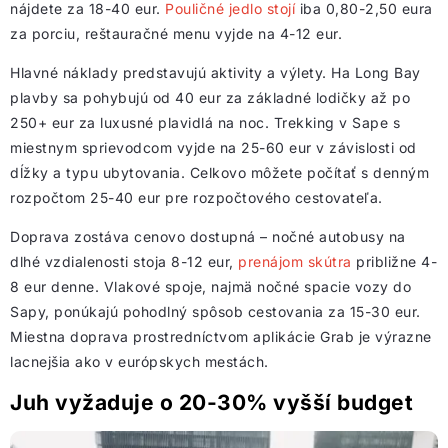
nájdete za 18-40 eur.
Pouličné jedlo stojí
iba 0,80-2,50 eura
za porciu, reštauračné menu vyjde na 4-12 eur.
Hlavné náklady predstavujú aktivity a výlety. Ha Long Bay
plavby sa pohybujú od 40 eur za základné lodičky až po
250+ eur za luxusné plavidlá na noc. Trekking v Sape s
miestnym sprievodcom vyjde na 25-60 eur v závislosti od
dĺžky a typu ubytovania. Celkovo môžete počítať s denným
rozpočtom 25-40 eur pre rozpočtového cestovateľa.
Doprava zostáva cenovo dostupná – nočné autobusy na
dlhé vzdialenosti stoja 8-12 eur,
prenájom skútra
približne 4-
8 eur denne. Vlakové spoje, najmä nočné spacie vozy do
Sapy, ponúkajú pohodlný spôsob cestovania za 15-30 eur.
Miestna doprava prostredníctvom aplikácie Grab je výrazne
lacnejšia ako v európskych mestách.
Juh vyžaduje o 20-30% vyšší budget