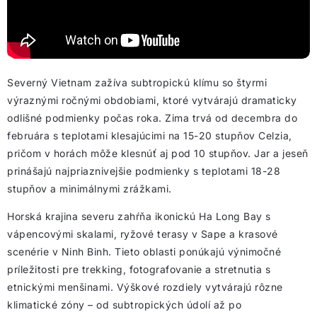
Severný Vietnam zažíva subtropickú klímu so štyrmi
výraznými ročnými obdobiami, ktoré vytvárajú dramaticky
odlišné podmienky počas roka. Zima trvá od decembra do
februára s teplotami klesajúcimi na 15-20 stupňov Celzia,
pričom v horách môže klesnúť aj pod 10 stupňov. Jar a jeseň
prinášajú najpriaznivejšie podmienky s teplotami 18-28
stupňov a minimálnymi zrážkami.
Horská krajina severu zahŕňa ikonickú Ha Long Bay s
vápencovými skalami, ryžové terasy v Sape a krasové
scenérie v Ninh Binh. Tieto oblasti ponúkajú výnimočné
príležitosti pre trekking, fotografovanie a stretnutia s
etnickými menšinami. Výškové rozdiely vytvárajú rôzne
klimatické zóny – od subtropických údolí až po