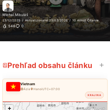
Michal Mikuláš
23/12/2025
Aktualizované 23/03/2026
10 minút Čítanie
548
0
Prehľad obsahu článku
Vietnam
Ázia
Hanoi
UTC+07:00
KRAJINA
+