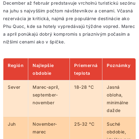
December až február predstavuje vrcholnú turistickú sezónu
na juhu s najvyšším počtom návštevníkov a cenami. Včasná
rezervácia je kritická, najmä pre populárne destinácie ako
Phu Quoc, kde sa hotely vypredávajú týždne vopred. Marec
a apríl ponúkajú dobrý kompromis s priaznivým počasím a
nižšími cenami ako v špičke.
Región
Najlepšie
Priemerná
Poznámky
obdobie
teplota
Sever
Marec-apríl,
18-28 °C
Jasná
september-
obloha,
november
minimálne
dažde
Juh
November-
25-32 °C
Suché
marec
obdobie,