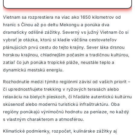
Vietnam sa rozprestiera na viac ako 1650 kilometrov od
hraníc s Čínou až po deltu Mekongu a ponúka dva
dramaticky odlišné zážitky. Severný vs južný Vietnam čo si
vybrať je otázka, ktorú si kladie väčšina cestovateľov
plánujúcich prvú cestu do tejto krajiny. Sever láka drsnou
horskou krajinou, chladnejším počasím a tradičnou kultúrou,
zatiaľ čo juh ponúka tropické pláže, neustále teplo a
dynamickú mestskú energiu.
Rozhodnutie medzi týmito regiónmi závisí od vašich priorít –
či uprednostňujete trekking v ryžových terasách alebo
relaxáciu na bielych pieskoch, či hľadáte autentickú kultúrnu
skúsenosť alebo modernú turistickú infraštruktúru. Oba
regióny ponúkajú výnimočnú hodnotu za peniaze, no každý
s vlastným charakterom a atmosférou.
Klimatické podmienky, rozpočet, kulinárske zážitky aj