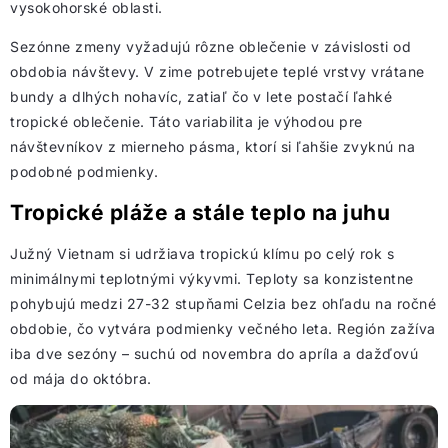
vysokohorské oblasti.
Sezónne zmeny vyžadujú rôzne oblečenie v závislosti od
obdobia návštevy. V zime potrebujete teplé vrstvy vrátane
bundy a dlhých nohavíc, zatiaľ čo v lete postačí ľahké
tropické oblečenie. Táto variabilita je výhodou pre
návštevníkov z mierneho pásma, ktorí si ľahšie zvyknú na
podobné podmienky.
Tropické pláže a stále teplo na juhu
Južný Vietnam si udržiava tropickú klímu po celý rok s
minimálnymi teplotnými výkyvmi. Teploty sa konzistentne
pohybujú medzi 27-32 stupňami Celzia bez ohľadu na ročné
obdobie, čo vytvára podmienky večného leta. Región zažíva
iba dve sezóny – suchú od novembra do apríla a dažďovú
od mája do októbra.