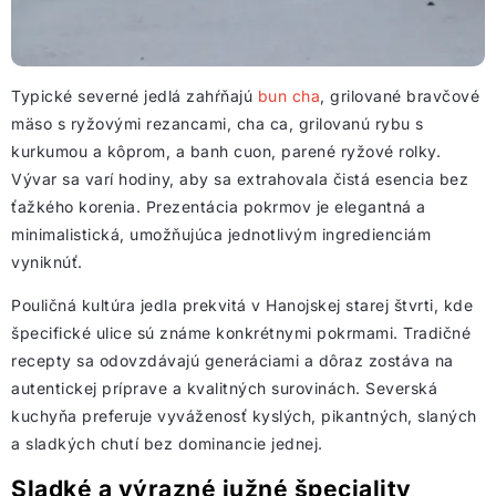
Typické severné jedlá zahŕňajú
bun cha
, grilované bravčové
mäso s ryžovými rezancami, cha ca, grilovanú rybu s
kurkumou a kôprom, a banh cuon, parené ryžové rolky.
Vývar sa varí hodiny, aby sa extrahovala čistá esencia bez
ťažkého korenia. Prezentácia pokrmov je elegantná a
minimalistická, umožňujúca jednotlivým ingredienciám
vyniknúť.
Pouličná kultúra jedla prekvitá v Hanojskej starej štvrti, kde
špecifické ulice sú známe konkrétnymi pokrmami. Tradičné
recepty sa odovzdávajú generáciami a dôraz zostáva na
autentickej príprave a kvalitných surovinách. Severská
kuchyňa preferuje vyváženosť kyslých, pikantných, slaných
a sladkých chutí bez dominancie jednej.
Sladké a výrazné južné špeciality