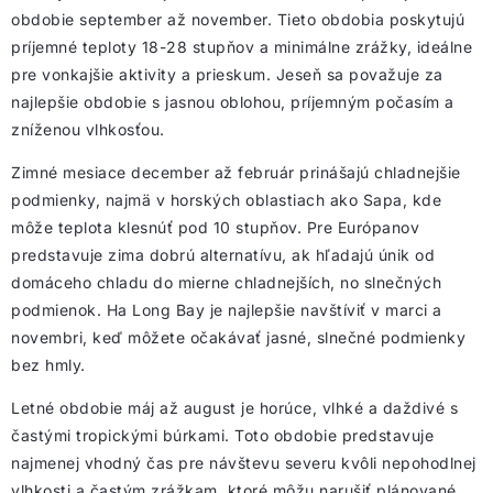
obdobie september až november. Tieto obdobia poskytujú
príjemné teploty 18-28 stupňov a minimálne zrážky, ideálne
pre vonkajšie aktivity a prieskum. Jeseň sa považuje za
najlepšie obdobie s jasnou oblohou, príjemným počasím a
zníženou vlhkosťou.
Zimné mesiace december až február prinášajú chladnejšie
podmienky, najmä v horských oblastiach ako Sapa, kde
môže teplota klesnúť pod 10 stupňov. Pre Európanov
predstavuje zima dobrú alternatívu, ak hľadajú únik od
domáceho chladu do mierne chladnejších, no slnečných
podmienok. Ha Long Bay je najlepšie navštíviť v marci a
novembri, keď môžete očakávať jasné, slnečné podmienky
bez hmly.
Letné obdobie máj až august je horúce, vlhké a daždivé s
častými tropickými búrkami. Toto obdobie predstavuje
najmenej vhodný čas pre návštevu severu kvôli nepohodlnej
vlhkosti a častým zrážkam, ktoré môžu narušiť plánované