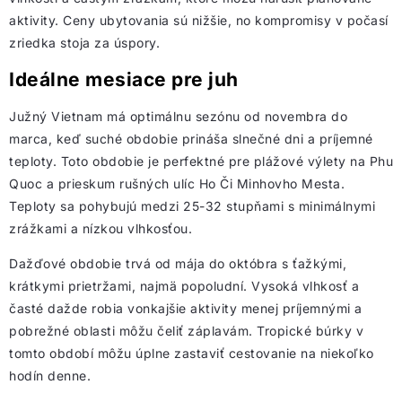
aktivity. Ceny ubytovania sú nižšie, no kompromisy v počasí
zriedka stoja za úspory.
Ideálne mesiace pre juh
Južný Vietnam má optimálnu sezónu od novembra do
marca, keď suché obdobie prináša slnečné dni a príjemné
teploty. Toto obdobie je perfektné pre plážové výlety na Phu
Quoc a prieskum rušných ulíc Ho Či Minhovho Mesta.
Teploty sa pohybujú medzi 25-32 stupňami s minimálnymi
zrážkami a nízkou vlhkosťou.
Dažďové obdobie trvá od mája do októbra s ťažkými,
krátkymi prietržami, najmä popoludní. Vysoká vlhkosť a
časté dažde robia vonkajšie aktivity menej príjemnými a
pobrežné oblasti môžu čeliť záplavám. Tropické búrky v
tomto období môžu úplne zastaviť cestovanie na niekoľko
hodín denne.