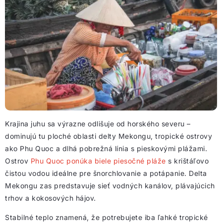
Krajina juhu sa výrazne odlišuje od horského severu –
dominujú tu ploché oblasti delty Mekongu, tropické ostrovy
ako Phu Quoc a dlhá pobrežná línia s pieskovými plážami.
Ostrov
Phu Quoc ponúka biele piesočné pláže
s krištáľovo
čistou vodou ideálne pre šnorchlovanie a potápanie. Delta
Mekongu zas predstavuje sieť vodných kanálov, plávajúcich
trhov a kokosových hájov.
Stabilné teplo znamená, že potrebujete iba ľahké tropické