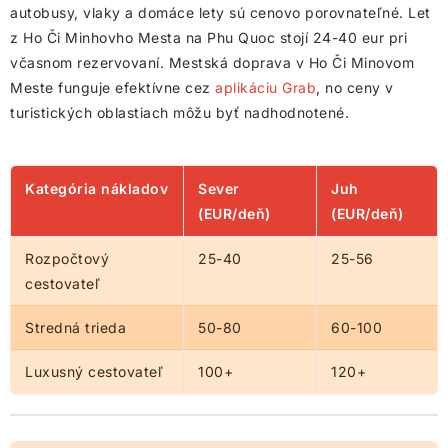
autobusy, vlaky a domáce lety sú cenovo porovnateľné. Let
z Ho Či Minhovho Mesta na Phu Quoc stojí 24-40 eur pri
včasnom rezervovaní. Mestská doprava v Ho Či Minovom
Meste funguje efektívne cez
aplikáciu Grab
, no ceny v
turistických oblastiach môžu byť nadhodnotené.
Kategória nákladov
Sever
Juh
(EUR/deň)
(EUR/deň)
Rozpočtový
25-40
25-56
cestovateľ
Stredná trieda
50-80
60-100
Luxusný cestovateľ
100+
120+