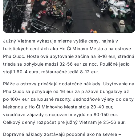
Južný Vietnam vykazuje mierne vyššie ceny, najmä v
turistických centrách ako Ho Či Minovo Mesto a na ostrove
Phu Quoc. Hostelové ubytovanie začína na 8-16 eur, stredná
trieda sa pohybuje medzi 32-56 eur za noc. Pouličné jedlo
stojí 1,60-4 eurá, reštauračné jedlá 8-12 eur.
Pláže a ostrovy prinášajú dodatočné náklady. Ubytovanie na
Phu Quoc sa pohybuje od 16 eur za plážové bungalovy až
po 160+ eur za luxusné rezorty. Jednodňové výlety do delty
Mekongu z Ho Či Minhovho Mesta stoja 20-40 eur,
viacdňové zájazdy s nocovaním vyjdú na 80-150 eur.
Celkový denný rozpočet pre južný Vietnam je 25-56 eur.
Dopravné náklady zostávajú podobné ako na severe –