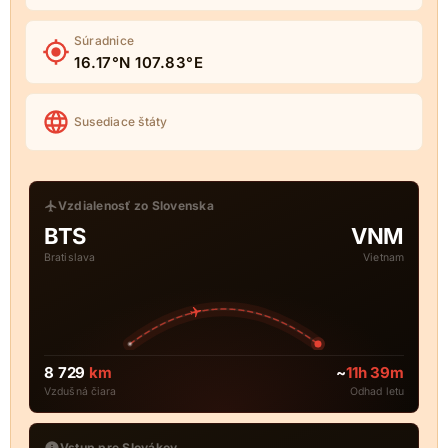
Súradnice
16.17°N 107.83°E
Susediace štáty
Vzdialenosť zo Slovenska
BTS
VNM
Bratislava
Vietnam
8 729
km
~
11h 39m
Vzdušná čiara
Odhad letu
Vstup pre Slovákov