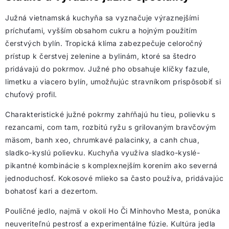
Južná vietnamská kuchyňa sa vyznačuje výraznejšími
príchuťami, vyšším obsahom cukru a hojným použitím
čerstvých bylín. Tropická klíma zabezpečuje celoročný
prístup k čerstvej zelenine a bylinám, ktoré sa štedro
pridávajú do pokrmov. Južné pho obsahuje klíčky fazule,
limetku a viacero bylín, umožňujúc stravníkom prispôsobiť si
chuťový profil.
Charakteristické južné pokrmy zahŕňajú hu tieu, polievku s
rezancami, com tam, rozbitú ryžu s grilovaným bravčovým
mäsom, banh xeo, chrumkavé palacinky, a canh chua,
sladko-kyslú polievku. Kuchyňa využíva sladko-kyslé-
pikantné kombinácie s komplexnejším korením ako severná
jednoduchosť. Kokosové mlieko sa často používa, pridávajúc
bohatosť kari a dezertom.
Pouličné jedlo, najmä v okolí Ho Či Minhovho Mesta, ponúka
neuveriteľnú pestrosť a experimentálne fúzie. Kultúra jedla