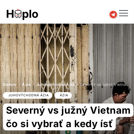
Domov
Ázia
Juhovýchodná Ázia
Severný vs južný Vietnam čo si vybrať a kedy ísť
/
/
/
JUHOVÝCHODNÁ ÁZIA
ÁZIA
Severný vs južný Vietnam
čo si vybrať a kedy ísť