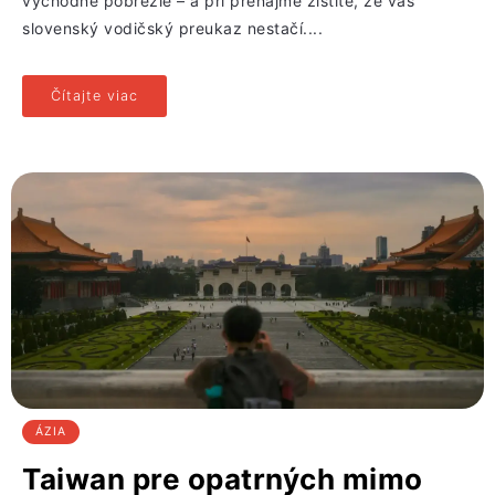
východné pobrežie – a pri prenájme zistíte, že váš
slovenský vodičský preukaz nestačí....
Čítajte viac
ÁZIA
Taiwan pre opatrných mimo