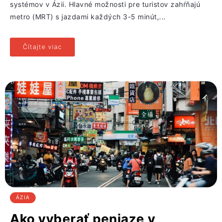
systémov v Ázii. Hlavné možnosti pre turistov zahŕňajú
metro (MRT) s jazdami každých 3-5 minút,...
Čítajte viac
ÁZIA
Ako vyberať peniaze v