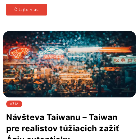
Čítajte viac
ÁZIA
Návšteva Taiwanu – Taiwan
pre realistov túžiacich zažiť