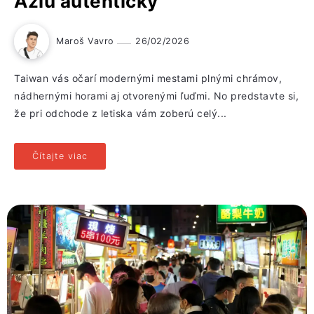
Áziu autenticky
Maroš Vavro
26/02/2026
Taiwan vás očarí modernými mestami plnými chrámov,
nádhernými horami aj otvorenými ľuďmi. No predstavte si,
že pri odchode z letiska vám zoberú celý...
Čítajte viac