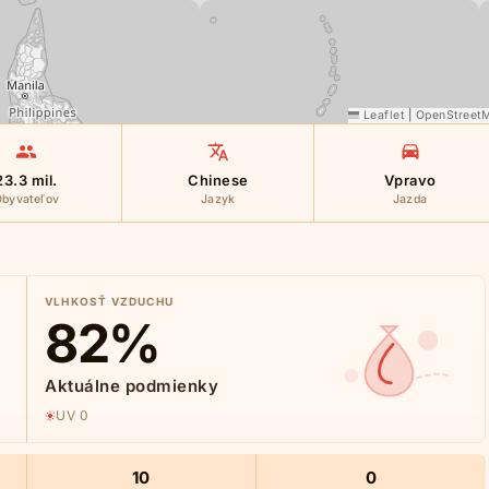
Leaflet
|
OpenStreet
23.3 mil.
Chinese
Vpravo
byvateľov
Jazyk
Jazda
VLHKOSŤ VZDUCHU
82
%
Aktuálne podmienky
UV 0
10
0