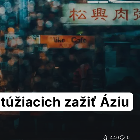
túžiacich zažiť Áziu
440
0