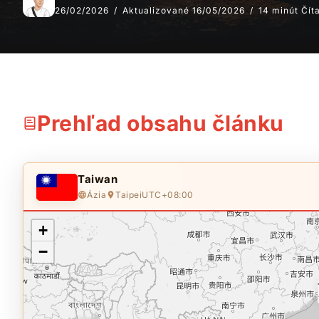
26/02/2026
Aktualizované 16/05/2026
14 minút Čít
Prehľad obsahu článku
Taiwan
Ázia
Taipei
UTC+08:00
+
−