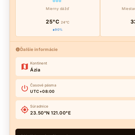
Mierny dážď
Miesta
25°C
3
24°C
90%
Ďalšie informácie
Kontinent
Ázia
Časové pásma
UTC+08:00
Súradnice
23.50°N 121.00°E