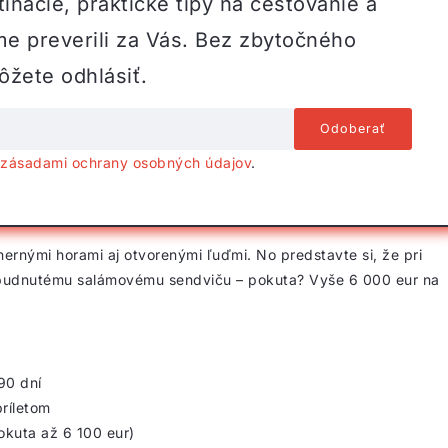
inácie, praktické tipy na cestovanie a
me preverili za Vás. Bez zbytočného
žete odhlásiť.
o
zásadami ochrany osobných údajov
.
rnými horami aj otvorenými ľuďmi. No predstavte si, že pri
zabudnutému salámovému sendviču – pokuta? Vyše 6 000 eur na
90 dní
príletom
kuta až 6 100 eur)