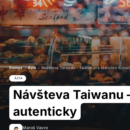
Domov
Ázia
Návšteva Taiwanu – Taiwan pre realistov túžiaci
/
/
ÁZIA
Návšteva Taiwanu – 
autenticky
Maroš Vavro