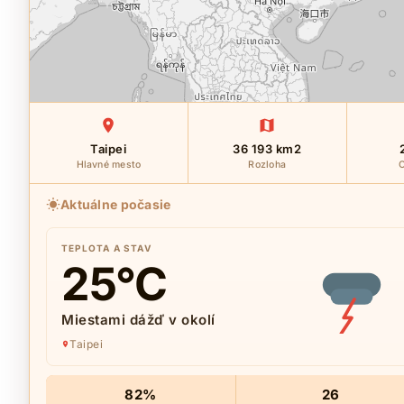
Taipei
36 193 km2
Hlavné mesto
Rozloha
O
Aktuálne počasie
TEPLOTA A STAV
25
°C
Miestami dážď v okolí
Taipei
82%
26