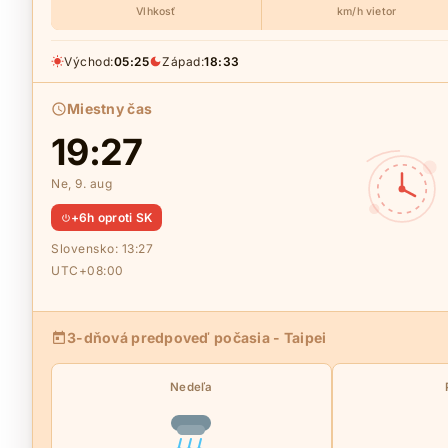
Vlhkosť
km/h vietor
Východ:
05:25
Západ:
18:33
Miestny čas
19:27
Ne, 9. aug
+6h oproti SK
Slovensko:
13:27
UTC+08:00
3-dňová predpoveď počasia - Taipei
Nedeľa