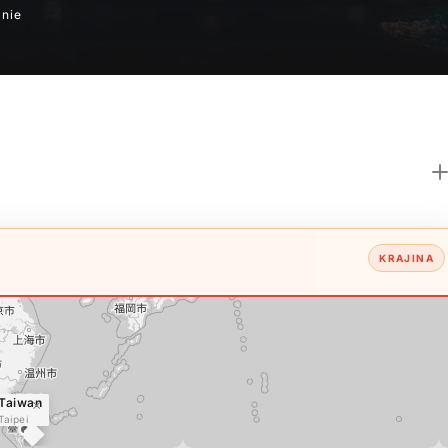
anie
KRAJINA
Taiwan
×
Taipei