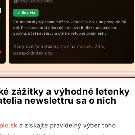
Vstup pre Slovákov
N
Bez víz
n
So slovenským pasom môžete vstúpiť bez víz na pobyt do
90
dní
. Pred cestou si odporúčame overiť dĺžku povoleného
pobytu, účel návštevy a ďalšie vstupné podmienky.
Vždy overte aktuálny stav na
mzv.sk
. Zdroj:
m
passportindex.org.
u
ské zážitky a výhodné letenky
telia newslettru sa o nich
plo.sk
a získajte pravidelný výber toho