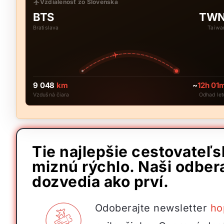
Vzdialenosť zo Slovenska
BTS
TW
Bratislava
Taiwa
9 048
km
~
12h 01
Vzdušná čiara
Odhad let
Tie najlepšie cestovateľ
miznú rýchlo. Naši odbera
dozvedia ako prví.
Odoberajte newsletter
ho