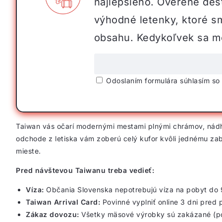
najlepšieho. Overené dest
výhodné letenky, ktoré s
obsahu. Kedykoľvek sa mô
Odoslaním formulára súhlasím s
Taiwan vás očarí modernými mestami plnými chrámov, nádhe
odchode z letiska vám zoberú celý kufor kvôli jednému 
mieste.
Pred návštevou Taiwanu treba vedieť:
Víza:
Občania Slovenska nepotrebujú víza na pobyt do 
Taiwan Arrival Card:
Povinné vyplniť online 3 dni pred 
Zákaz dovozu:
Všetky mäsové výrobky sú zakázané (po