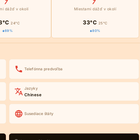
mi dážď v okolí
Miestami dážď v okolí
3°C
33°C
24°C
25°C
69%
80%
Telefónna predvoľba
Jazyky
Chinese
Susediace štáty