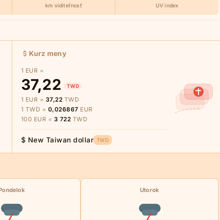
km viditeľnosť
UV index
Kurz meny
1 EUR =
37,22
TWD
1 EUR =
37,22
TWD
1 TWD =
0,026867
EUR
100 EUR =
3 722
TWD
$ New Taiwan dollar
TWD
Pondelok
Utorok