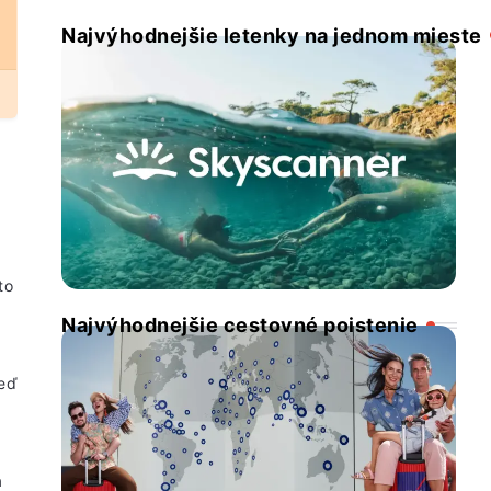
Najvýhodnejšie letenky na jednom mieste
to
Najvýhodnejšie cestovné poistenie
keď
a