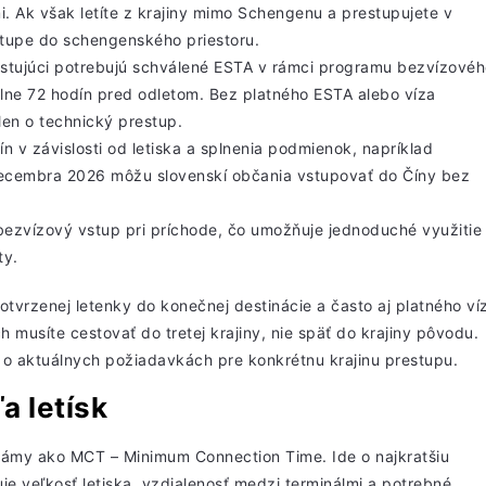
 Ak však letíte z krajiny mimo Schengenu a prestupujete v
stupe do schengenského priestoru.
stujúci
potrebujú schválené ESTA
v rámci programu bezvízovéh
álne 72 hodín pred odletom. Bez platného ESTA alebo víza
len o technický prestup.
 v závislosti od letiska a splnenia podmienok, napríklad
ecembra 2026 môžu slovenskí
občania vstupovať do Číny bez
bezvízový vstup pri príchode, čo
umožňuje jednoduché využitie
ty.
tvrzenej letenky do konečnej destinácie a často aj platného ví
h musíte cestovať do tretej krajiny, nie späť do krajiny pôvodu.
e o aktuálnych požiadavkách pre konkrétnu krajinu prestupu.
a letísk
námy ako MCT – Minimum Connection Time. Ide o najkratšiu
e veľkosť letiska, vzdialenosť medzi terminálmi a potrebné