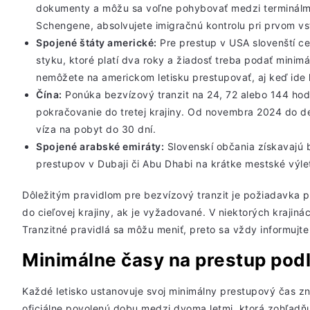
dokumenty a môžu sa voľne pohybovať medzi terminálmi.
Schengene, absolvujete imigračnú kontrolu pri prvom v
Spojené štáty americké:
Pre prestup v USA slovenští ce
styku, ktoré platí dva roky a žiadosť treba podať minim
nemôžete na americkom letisku prestupovať, aj keď ide 
Čína:
Ponúka bezvízový tranzit na 24, 72 alebo 144 hodín
pokračovanie do tretej krajiny. Od novembra 2024 do
d
víza na pobyt do 30 dní.
Spojené arabské emiráty:
Slovenskí občania získavajú 
prestupov v Dubaji či Abu Dhabi na krátke mestské výle
Dôležitým pravidlom pre bezvízový tranzit je požiadavka po
do cieľovej krajiny, ak je vyžadované. V niektorých krajinác
Tranzitné pravidlá sa môžu meniť, preto sa vždy informujt
Minimálne časy na prestup podľ
Každé letisko ustanovuje svoj minimálny prestupový čas z
oficiálne povolenú dobu medzi dvoma letmi, ktorá zohľadňuj