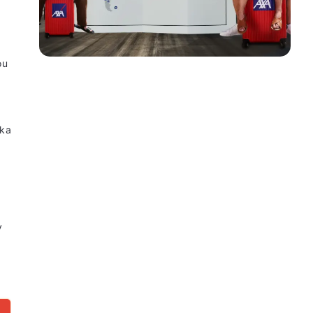
ou
ska
y