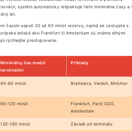
zervácii, systém automaticky rešpektuje tieto minimálne časy a 
dný let.
ym časom aspoň 30 až 60 minút rezervu, najmä ak cestujete s
urópske letiská ako Frankfurt či Amsterdam sú známe dlhými
jú rýchlejšie prestupovanie.
Minimálny čas medzi
Príklady
terminálmi
45-60 minút
Bratislava, Viedeň, Mníchov
90-120 minút
Frankfurt, Paríž CDG,
Amsterdam
120-180 minút
Závislé od terminálu