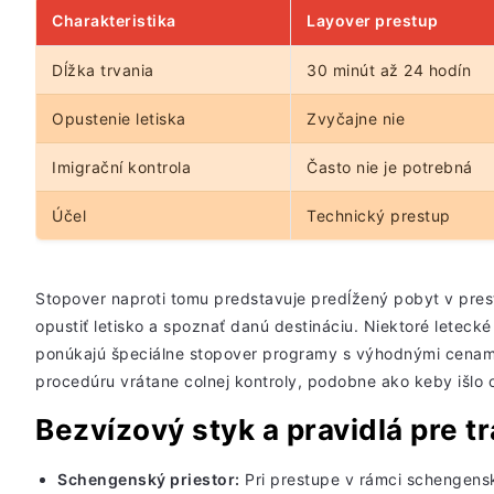
Charakteristika
Layover prestup
Dĺžka trvania
30 minút až 24 hodín
Opustenie letiska
Zvyčajne nie
Imigrační kontrola
Často nie je potrebná
Účel
Technický prestup
Stopover naproti tomu predstavuje predĺžený pobyt v pre
opustiť letisko a spoznať danú destináciu. Niektoré letecké 
ponúkajú špeciálne stopover programy s výhodnými cenami 
procedúru vrátane colnej kontroly, podobne ako keby išlo o
Bezvízový styk a pravidlá pre tr
Schengenský priestor:
Pri prestupe v rámci
schengensk