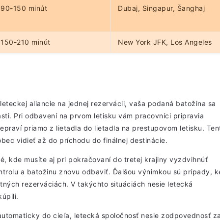
90-150 minút
Dubaj, Singapur, Šanghaj
150-210 minút
New York JFK, Los Angeles
leteckej aliancie na jednej rezervácii, vaša podaná batožina sa
ti. Pri odbavení na prvom letisku vám pracovníci pripravia
epraví priamo z lietadla do lietadla na prestupovom letisku. Ten
ec vidieť až do príchodu do finálnej destinácie.
, kde musíte aj pri pokračovaní do tretej krajiny vyzdvihnúť
ntrolu a batožinu znovu odbaviť. Ďalšou výnimkou sú prípady, 
ných rezerváciách. V takýchto situáciách nesie letecká
úpili.
automaticky do cieľa,
letecká spoločnosť nesie zodpovednosť
z