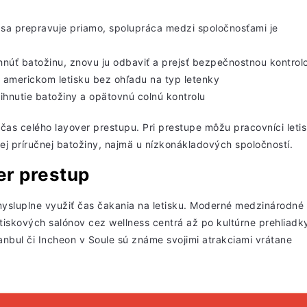
sa prepravuje priamo,
spolupráca medzi spoločnosťami
je
hnúť batožinu, znovu
ju odbaviť a prejsť bezpečnostnou kontrol
americkom
letisku bez ohľadu
na typ letenky
ihnutie batožiny
a opätovnú colnú kontrolu
čas celého layover prestupu. Pri prestupe môžu pracovníci leti
j príručnej batožiny, najmä u nízkonákladových spoločností.
er prestup
zmysluplne využiť čas čakania na letisku. Moderné medzinárodné
tiskových salónov cez wellness centrá až po kultúrne prehliadk
anbul či Incheon v Soule sú známe svojimi atrakciami vrátane