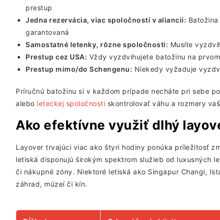
prestup
Jedna rezervácia, viac spoločností v aliancii:
Batožina 
garantovaná
Samostatné letenky, rôzne spoločnosti:
Musíte vyzdvi
Prestup cez USA:
Vždy
vyzdvihujete batožinu na prvom
Prestup mimo/do Schengenu:
Niekedy vyžaduje
vyzdv
Príručnú batožinu si v každom prípade necháte pri sebe po
alebo
leteckej spoločnosti
skontrolovať váhu a rozmery vaše
Ako efektívne využiť dlhý layov
Layover trvajúci viac ako štyri hodiny ponúka príležitosť 
letiská disponujú širokým spektrom služieb od luxusných le
či nákupné zóny. Niektoré letiská ako Singapur Changi, Ist
záhrad, múzeí či kín.