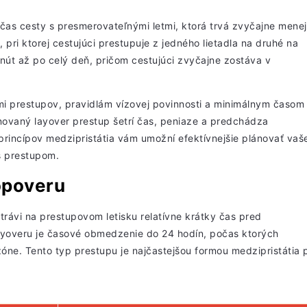
čas cesty s presmerovateľnými letmi, ktorá trvá zvyčajne menej
 pri ktorej cestujúci prestupuje z jedného lietadla na druhé na
nút až po celý deň, pričom cestujúci zvyčajne zostáva v
mi prestupov, pravidlám vízovej povinnosti a minimálnym časom
vaný layover prestup šetrí čas, peniaze a predchádza
rincípov medzipristátia vám umožní efektívnejšie plánovať vaš
s prestupom.
topoveru
strávi na prestupovom letisku relatívne krátky čas pred
ayoveru je časové obmedzenie do 24 hodín, počas ktorých
zóne. Tento typ prestupu je najčastejšou formou medzipristátia p