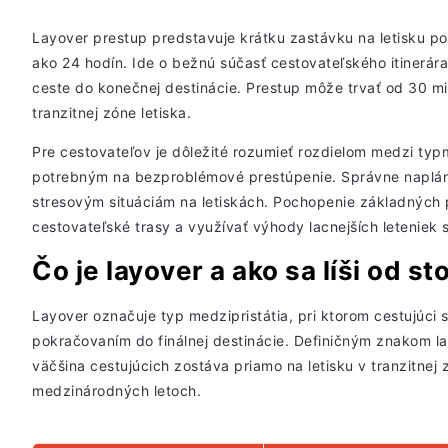
Layover prestup predstavuje krátku zastávku na letisku po
ako 24 hodín. Ide o bežnú súčasť cestovateľského itinerára,
ceste do konečnej destinácie. Prestup môže trvať od 30 mi
tranzitnej zóne letiska.
Pre cestovateľov je dôležité rozumieť rozdielom medzi typ
potrebným na bezproblémové prestúpenie. Správne napláno
stresovým situáciám na letiskách. Pochopenie základných p
cestovateľské trasy a využívať výhody lacnejších leteniek 
Čo je layover a ako sa líši od s
Layover označuje typ medzipristátia, pri ktorom cestujúci 
pokračovaním do finálnej destinácie. Definičným znakom l
väčšina cestujúcich zostáva priamo na letisku v tranzitnej 
medzinárodných letoch.