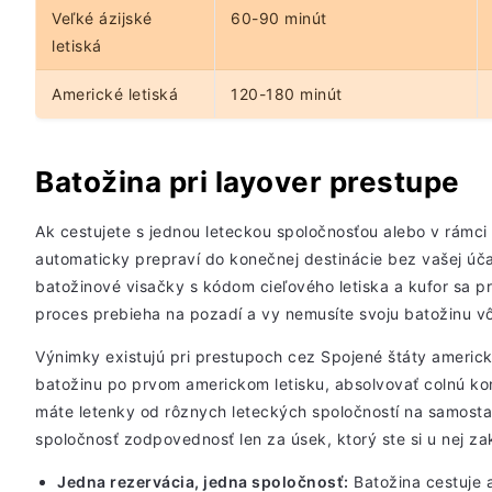
Veľké ázijské
60-90 minút
letiská
Americké letiská
120-180 minút
Batožina pri layover prestupe
Ak cestujete s jednou leteckou spoločnosťou alebo v rámci 
automaticky prepraví do konečnej destinácie bez vašej účas
batožinové visačky s kódom cieľového letiska a kufor sa pr
proces prebieha na pozadí a vy nemusíte svoju batožinu vôb
Výnimky existujú pri prestupoch cez Spojené štáty americké
batožinu po prvom americkom letisku, absolvovať colnú ko
máte letenky od rôznych leteckých spoločností na samostat
spoločnosť zodpovednosť len za úsek, ktorý ste si u nej zak
Jedna rezervácia, jedna spoločnosť:
Batožina cestuje 