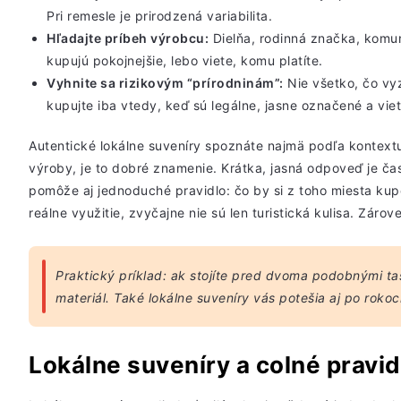
Pri remesle je prirodzená variabilita.
Hľadajte príbeh výrobcu:
Dielňa,
rodinná značka
, komun
kupujú pokojnejšie, lebo viete, komu platíte.
Vyhnite sa rizikovým “prírodninám”:
Nie všetko, čo vy
kupujte iba vtedy, keď sú legálne, jasne označené a vie
Autentické lokálne suveníry spoznáte najmä podľa kontextu. 
výroby, je to dobré znamenie. Krátka, jasná odpoveď je ča
pomôže aj jednoduché pravidlo: čo by si z toho miesta kup
reálne využitie, zvyčajne nie sú len turistická kulisa. Záro
Praktický príklad: ak stojíte pred dvoma podobnými ta
materiál. Také lokálne suveníry vás potešia aj po rokoch
Lokálne suveníry a colné pravid