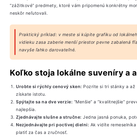
“zážitkové” predmety, ktoré vám pripomenú konkrétny mome
neskôr neľutovali.
Praktický príklad: v meste si kúpite grafiku od lokálne
vidieku zasa zaberie menší priestor pevne zabalená fľa
navyše ľahko darovateľné.
Koľko stoja lokálne suveníry a 
Urobte si rýchly
cenový sken
:
Pozrite si tri stánky a a
získate istotu.
Spýtajte sa na dve verzie:
“Menšie” a “kvalitnejšie” prev
najlepšia.
Zjednávajte slušne a stručne:
Jedna
jasná ponuka
, pot
Nezjednávajte pri
poctivej dielni
:
Ak vidíte remeselníka 
platiť za čas a zručnosť.