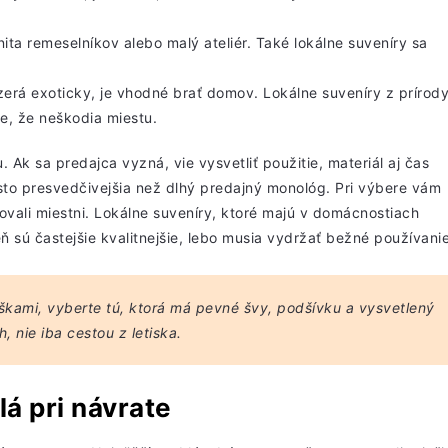
ita remeselníkov alebo malý ateliér. Také lokálne suveníry sa
zerá exoticky, je vhodné brať domov. Lokálne suveníry
z prírod
te, že neškodia miestu.
Ak sa predajca vyzná, vie vysvetliť použitie, materiál aj čas
sto presvedčivejšia než dlhý predajný monológ. Pri výbere vám
ovali miestni. Lokálne suveníry, ktoré majú v domácnostiach
veň sú častejšie kvalitnejšie, lebo musia vydržať bežné používanie
škami, vyberte tú, ktorá má pevné švy, podšívku a vysvetlený
, nie iba cestou z letiska.
lá pri návrate