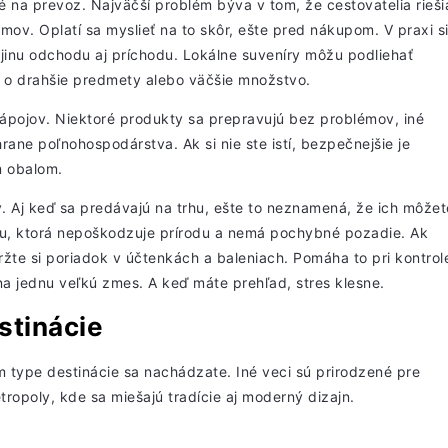
é na prevoz. Najväčší problém býva v tom, že cestovatelia rieši
mov. Oplatí sa myslieť na to skôr, ešte pred nákupom. V praxi s
ajinu odchodu aj príchodu. Lokálne suveníry môžu podliehať
de o drahšie predmety alebo väčšie množstvo.
 nápojov. Niektoré produkty sa prepravujú bez problémov, iné
ne poľnohospodárstva. Ak si nie ste istí, bezpečnejšie je
m obalom.
hov. Aj keď sa predávajú na trhu, ešte to neznamená, že ich môžet
ívu, ktorá nepoškodzuje prírodu a nemá pochybné pozadie. Ak
žte si poriadok v účtenkách a baleniach. Pomáha to pri kontrol
ia na jednu veľkú zmes. A keď máte prehľad, stres klesne.
stinácie
om type destinácie sa nachádzate. Iné veci sú prirodzené pre
tropoly, kde sa miešajú tradície aj moderný dizajn.