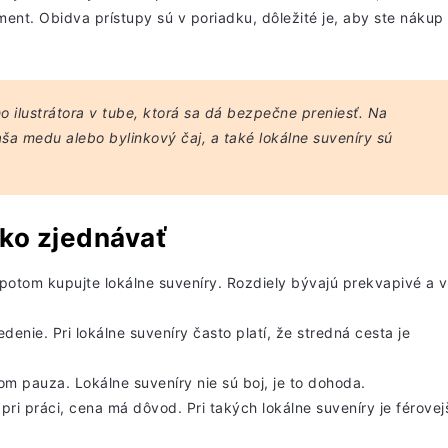
nt. Obidva prístupy sú v poriadku, dôležité je, aby ste nákup
ho ilustrátora v tube, ktorá sa dá bezpečne preniesť. Na
ša medu alebo bylinkový čaj, a také lokálne suveníry sú
ako zjednávať
ž potom kupujte lokálne suveníry. Rozdiely bývajú prekvapivé a 
edenie. Pri lokálne suveníry často platí, že
stredná cesta
je
om pauza. Lokálne suveníry nie sú boj, je to dohoda.
pri práci, cena má dôvod. Pri takých lokálne suveníry je férovej