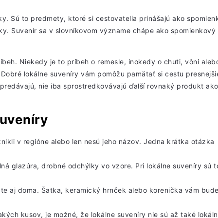
ky. Sú to predmety, ktoré si cestovatelia prinášajú ako spomien
tky. Suvenír sa v slovníkovom význame chápe ako spomienkový
íbeh. Niekedy je to príbeh o remesle, inokedy o chuti, vôni aleb
. Dobré lokálne suveníry vám pomôžu pamätať si cestu presnejši
 a predávajú, nie iba sprostredkovávajú ďalší rovnaký produkt ak
suveníry
vznikli v regióne alebo len nesú jeho názov. Jedna
krátka otázka
lná glazúra, drobné odchýlky vo vzore. Pri lokálne suveníry sú t
ate aj doma. Šatka,
keramický hrnček
alebo korenička vám bud
akých kusov
, je možné, že lokálne suveníry nie sú až také lokáln