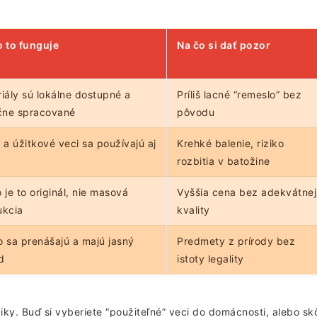
 to funguje
Na čo si dať pozor
iály sú lokálne dostupné a
Príliš lacné “remeslo” bez
ične spracované
pôvodu
 a úžitkové veci sa používajú aj
Krehké balenie, riziko
a
rozbitia v batožine
 je to originál, nie masová
Vyššia cena bez adekvátnej
ukcia
kvality
 sa prenášajú a majú jasný
Predmety z prírody bez
d
istoty legality
giky. Buď si vyberiete “použiteľné” veci do domácnosti, alebo sk