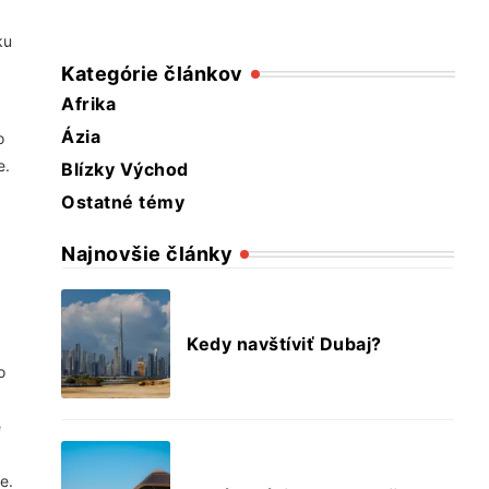
ku
Kategórie článkov
Afrika
Ázia
o
e.
Blízky Východ
o
Ostatné témy
Najnovšie články
Kedy navštíviť Dubaj?
o
e
e.