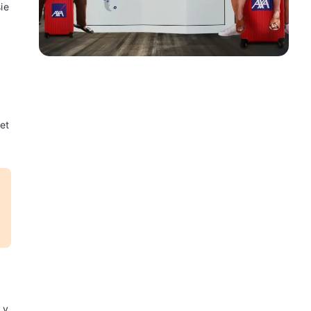
ie
et
 v