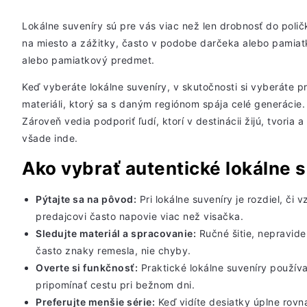
Lokálne suveníry sú pre vás viac než len drobnosť do polič
na miesto a zážitky, často v podobe darčeka alebo pamia
alebo pamiatkový predmet.
Keď vyberáte lokálne suveníry, v skutočnosti si vyberáte pr
materiáli, ktorý sa s daným regiónom spája celé generácie
Zároveň vedia podporiť ľudí, ktorí v destinácii žijú, tvoria
všade inde.
Ako vybrať autentické lokálne 
Pýtajte sa na pôvod:
Pri lokálne suveníry je rozdiel, či 
predajcovi často napovie viac než visačka.
Sledujte materiál a spracovanie:
Ručné šitie, nepravide
často
znaky remesla
, nie chyby.
Overte si funkčnosť:
Praktické lokálne suveníry použív
pripomínať cestu pri bežnom dni.
Preferujte menšie série:
Keď vidíte desiatky
úplne rovn