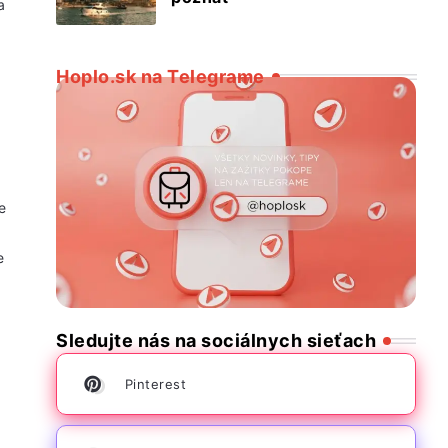
a
i
Hoplo.sk na Telegrame
e
e
Sledujte nás na sociálnych sieťach
Pinterest