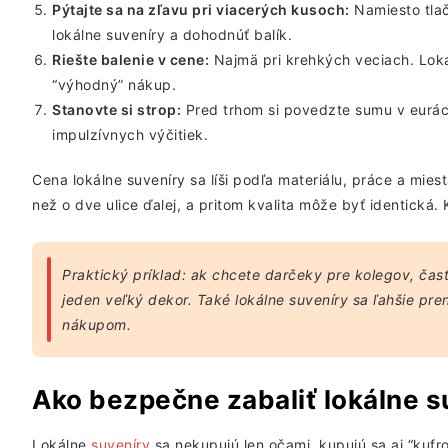
Pýtajte sa na
zľavu pri viacerých kusoch
:
Namiesto tlač
lokálne suveníry
a dohodnúť balík.
Riešte balenie v cene:
Najmä pri
krehkých veciach
. Lok
“výhodný” nákup.
Stanovte si strop:
Pred trhom si povedzte
sumu v eurá
impulzívnych výčitiek.
Cena lokálne suveníry sa líši podľa materiálu, práce a mies
než o dve ulice ďalej, a pritom kvalita môže byť identická.
Praktický príklad: ak chcete darčeky pre kolegov, čas
jeden veľký dekor. Také lokálne suveníry sa ľahšie pre
nákupom.
Ako bezpečne zabaliť lokálne s
Lokálne
suveníry
sa nekupujú len očami, kupujú sa aj “kuf