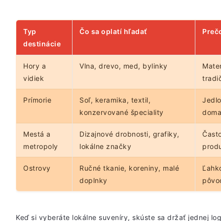
Typ
Čo sa oplatí hľadať
Prečo
destinácie
Hory a
Vlna, drevo, med, bylinky
Mater
vidiek
trad
Prímorie
Soľ, keramika, textil,
Jedlo
konzervované špeciality
dom
Mestá a
Dizajnové drobnosti, grafiky,
Často
metropoly
lokálne značky
prod
Ostrovy
Ručné tkanie, koreniny, malé
Ľahko
doplnky
pôvo
Keď si vyberáte lokálne suveníry, skúste sa držať jednej lo