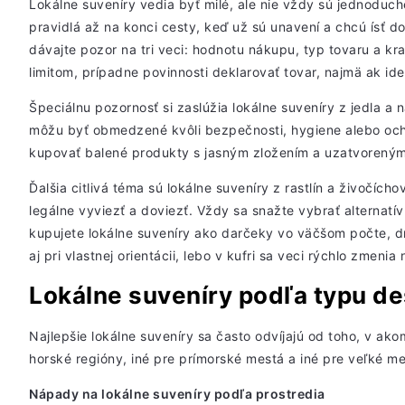
Lokálne suveníry vedia byť milé, ale nie vždy sú jednoduch
pravidlá až na konci cesty, keď už sú unavení a chcú ísť do
dávajte pozor na tri veci: hodnotu nákupu, typ tovaru a kr
limitom, prípadne povinnosti deklarovať tovar, najmä ak i
Špeciálnu pozornosť si zaslúžia lokálne suveníry z jedla a
môžu byť obmedzené kvôli bezpečnosti, hygiene alebo ochra
kupovať balené produkty s jasným zložením a uzatvorený
Ďalšia citlivá téma sú lokálne suveníry z rastlín a živočíc
legálne vyviezť a doviezť. Vždy sa snažte vybrať alternat
kupujete lokálne suveníry ako darčeky vo väčšom počte, dr
aj pri vlastnej orientácii, lebo v kufri sa veci rýchlo zmen
Lokálne suveníry podľa typu de
Najlepšie lokálne suveníry sa často odvíjajú od toho, v ak
horské regióny, iné pre prímorské mestá a iné pre veľké me
Nápady na lokálne suveníry podľa prostredia