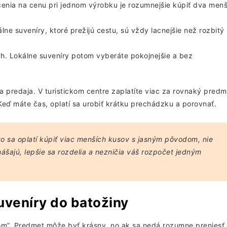
enia na cenu pri jednom výrobku je rozumnejšie
kúpiť dva menš
álne suveníry, ktoré prežijú cestu, sú vždy lacnejšie než rozbitý
ch
. Lokálne suveníry potom vyberáte pokojnejšie a bez
ta predaja. V turistickom centre zaplatíte viac za rovnaký predm
 Keď máte čas, oplatí sa urobiť krátku prechádzku a porovnať.
to sa oplatí kúpiť viac menších kusov s jasným pôvodom, nie
nášajú, lepšie sa rozdelia a nezničia váš rozpočet jedným
uveníry do batožiny
rom”. Predmet môže byť krásny, no ak sa nedá rozumne preniesť,