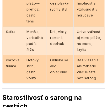
plážový
cez plavky,
hmotnosť a
prehoz,
rýchly štýl
vzdušnosť v
často
horúčave
tenší
Šatka
Menšia,
Krk, vlasy,
Univerzálnosť
variabilná
ramená,
aj mimo pláže,
podľa
doplnok
no menej
štýlu
krytia
Plážová
Hotový
Oblieka sa
Bez viazania,
tunika
strih,
ako
ale zaberie
často
oblečenie
viac miesta
voľný
než sarong
Starostlivosť o sarong na
cestách