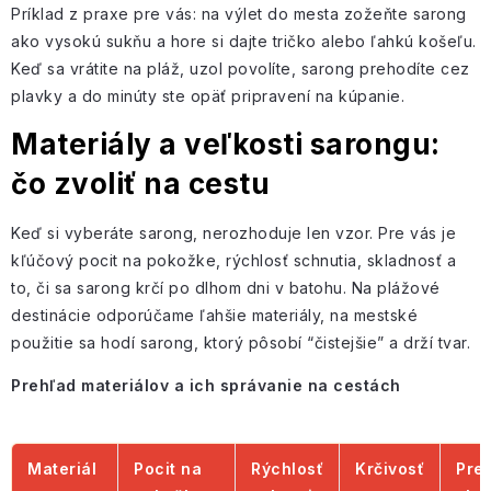
Príklad z praxe pre vás: na výlet do mesta zožeňte sarong
ako vysokú sukňu a hore si dajte tričko alebo ľahkú košeľu.
Keď sa vrátite na pláž, uzol povolíte, sarong prehodíte cez
plavky a do minúty ste opäť pripravení na kúpanie.
Materiály a veľkosti sarongu:
čo zvoliť na cestu
Keď si vyberáte sarong, nerozhoduje len vzor. Pre vás je
kľúčový pocit na pokožke, rýchlosť schnutia, skladnosť a
to, či sa sarong krčí po dlhom dni v batohu. Na plážové
destinácie odporúčame ľahšie materiály, na mestské
použitie sa hodí sarong, ktorý pôsobí “čistejšie” a drží tvar.
Prehľad materiálov a ich správanie na cestách
Materiál
Pocit na
Rýchlosť
Krčivosť
Pre 