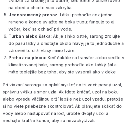
zviažte za krkom; je to dobré, keď idete
z pláže rovno
na obed
a chcete viac zakrytia.
Jednoramenný prehoz:
Látku prehoďte cez jedno
rameno a konce uviažte na boku trupu; funguje to aj
večer, keď sa ochladí pri vode.
Turban alebo šatka:
Ak je
slnko ostré
, sarong zrolujte
do pásu látky a omotajte okolo hlavy; je to jednoduché a
zároveň to drží vlasy mimo tváre.
Prehoz na plecia:
Keď čakáte
na transfer
alebo sedíte v
klimatizovanej hale
, sarong prehodíte ako ľahký šál a
máte teplejšie bez toho, aby ste vyzerali ako v deke.
Pri viazaní sarongu sa oplatí myslieť na tri veci: pevný uzol,
správnu výšku a smer uzla. Ak idete kráčať, uzol na boku
alebo vpredu väčšinou drží lepšie než uzol vzadu, pretože
si ho viete priebežne skontrolovať. Ak plánujete skákať do
vody alebo nastupovať na loď, urobte dvojitý uzol a
nechajte kratšie konce, aby sa nezachytávali.