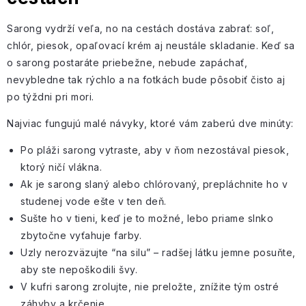
Sarong vydrží veľa, no na cestách dostáva zabrať: soľ,
chlór, piesok, opaľovací krém aj neustále skladanie. Keď sa
o sarong postaráte priebežne, nebude zapáchať,
nevybledne tak rýchlo a na fotkách bude pôsobiť čisto aj
po týždni pri mori.
Najviac fungujú malé návyky, ktoré vám zaberú dve minúty:
Po pláži sarong vytraste, aby v ňom nezostával piesok,
ktorý ničí vlákna.
Ak je sarong slaný alebo chlórovaný, prepláchnite ho
v
studenej vode
ešte v ten deň.
Sušte ho
v tieni
, keď je to možné, lebo priame slnko
zbytočne vyťahuje farby.
Uzly nerozväzujte “
na silu
” – radšej látku jemne posuňte,
aby ste nepoškodili švy.
V kufri sarong zrolujte
, nie preložte, znížite tým ostré
záhyby a krčenie.