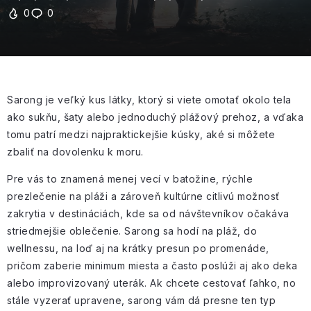
0
0
Sarong je veľký kus látky, ktorý si viete omotať okolo tela
ako sukňu, šaty alebo jednoduchý plážový prehoz, a vďaka
tomu patrí medzi najpraktickejšie kúsky, aké si môžete
zbaliť na dovolenku k moru.
Pre vás to znamená menej vecí v batožine, rýchle
prezlečenie na pláži a zároveň kultúrne citlivú možnosť
zakrytia v destináciách, kde sa od návštevníkov očakáva
striedmejšie oblečenie. Sarong sa hodí na pláž, do
wellnessu, na loď aj na krátky presun po promenáde,
pričom zaberie minimum miesta a často poslúži aj ako deka
alebo improvizovaný uterák. Ak chcete cestovať ľahko, no
stále vyzerať upravene, sarong vám dá presne ten typ