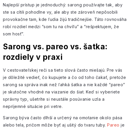
Najlepší prístup je jednoduchý: sarong používajte tak, aby
ste sa cítili pohodlne vy, ale aby ste zároveň nepôsobili
provokačne tam, kde ľudia žijú tradičnejšie. Táto rovnováha
robí rozdiel medzi “som tu na chvíľu” a “rešpektujem, že
som hosť”.
Sarong vs. pareo vs. šatka:
rozdiely v praxi
V cestovateľskej reči sa tieto slová často miešajú. Pre vás
je dôležité vedieť, čo kupujete a čo od toho čakať, pretože
sarong sa správa inak než ľahká šatka a nie každé “pareo”
je skutočne vhodné na viazanie do šiat. Keď si vyberiete
správny typ, ušetríte si neustále posúvanie uzla a
nepríjemné situácie pri vetre.
Sarong býva často dlhší a určený na omotanie okolo pása
alebo tela, pričom môže byť aj ušitý do tvaru tuby.
Pareo
je