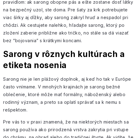
pravidlom: ak sarong obopne pás a ešte zostane dosť látky
na bezpečný uzol, ste doma. Pre šaty za krk potrebujete
viac šírky aj dĺžky, aby sarong zakryl hruď a nespadol pri
chôdzi. Ak cestujete nalehko, hľadajte sarong, ktorý po
zložení zaberie približne ako tričko, no stále sa dá viazať
bez “bojovania” s krátkymi koncami.
Sarong v rôznych kultúrach a
etiketa nosenia
Sarong nie je len plážový doplnok, aj keď ho tak v Európe
často vnímame. V mnohých krajinách je sarong bežné
oblečenie, ktoré môže mať formálny, náboženský alebo
rodinný význam, a preto sa oplatí správať sa k nemu s
rešpektom.
Pre vás to v praxi znamená, že na niektorých miestach sa
sarong používa ako prirodzená vrstva zakrytia pri vstupe
do chrámu, na obrad alebo do tradičnej štvrte. Ak vidíte, že