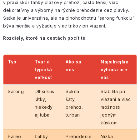
v praxi skôr ľahký plážový prehoz, často tenší, viac
dekoratívny a výborný na rýchle prehodenie cez plavky.
Šatka je univerzálna, ale na plnohodnotnú “sarong funkciu”
býva menšia a vyžaduje viac trikov pri viazaní.
Rozdiely, ktoré na cestách pocítite
Typ
Tvar a
Ako sa
Najsilnejšia
typická
nosí
výhoda pre
veľkosť
vás
Sarong
Dlhší kus
Sukňa,
Stabilita pri
látky,
šaty,
viazaní a viac
niekedy
prehoz,
možností
aj tuba
turban
jedným
kúskom
Pareo
Ľahký
Prehodenie
Nízka