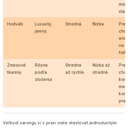
min
staro
Hodváb
Luxusný,
Stredná
Nízka
Pre 
jemný
chce
end”
na v
fotk
Zmesové
Rôzne
Stredná
Nízka až
Pre 
tkaniny
podľa
až rýchla
stredná
chc
zloženia
kom
med
kom
prak
Veľkosť sarongu si v praxi viete otestovať jednoduchým