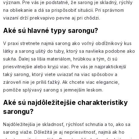
význam. Pre vás je podstatné, že sarong je skladný, rýchly
na obliekanie a dá sa prispôsobiť situácii. Pri správnom
viazaní drží prekvapivo pevne aj pri chôdzi.
Aké sú hlavné typy sarongu?
V praxi stretnete najmä sarong ako voľný obdĺžnikový kus
látky a sarong ušitý do tuby, ktorý sa navlieka podobne ako
sukňa. Ďalej sa líšia materiálom, hrúbkou a tým, či sú
priesvitnejšie alebo kryjú viac. Pre vás je najpraktickejší
taký sarong, ktorý viete uviazať na viac spôsobov a
zároveň nie je príliš ťažký. Ak chcete viac elegancie,
pomôže splývavý sarong s jemnejším leskom.
Aké sú najdôležitejšie charakteristiky
sarongu?
Najdôležitejšia je skladnosť, rýchlosť schnutia a to, ako sa
sarong viaže. Dôležitá je aj nepriesvitnosť, najmä ak ho