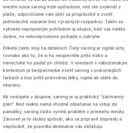
miestni nosia sarong iným spôsobom, než ste zvyknutí z
pláže, odporúčame vám skôr sa prispôsobiť a zvoliť
jednoduché viazanie bez výrazných rozparkov. Takto sa
vyhnete nepríjemným pohľadom aj situácii, keď vás niekto
slušne, no nekompromisne požiada o zakrytie.
Etiketa často stojí na detailoch. Čistý sarong je signál úcty,
rovnako ako to, že si ho neupevníte príliš nízko a
nenecháte ho padať pri chôdzi. V miestach s náboženským
kontextom je bezpečnejšie zvoliť sarong v pokojnejších
farbách a bez príliš priesvitnej látky, najmä ak idete do
interiéru.
Ak cestujete v skupine, sarong je aj praktický “záchranný
plán”. Keď niekto nemá vhodné oblečenie na vstup do
pamiatky, sarong často vyrieši problém v priebehu minúty.
Zároveň je to slušný spôsob, ako sa pripraviť dopredu a
nepôsobiť, že pravidlá destinácie vás obťažujú.