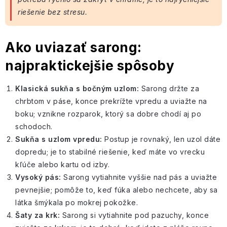
riešenie bez stresu.
Ako uviazať sarong:
najpraktickejšie spôsoby
Klasická sukňa s
bočným uzlom
:
Sarong držte za
chrbtom v páse, konce prekrížte vpredu a uviažte na
boku; vznikne rozparok, ktorý sa dobre chodí aj po
schodoch.
Sukňa s uzlom vpredu:
Postup je rovnaký, len uzol dáte
dopredu; je to stabilné riešenie, keď máte vo vrecku
kľúče alebo
kartu od izby
.
Vysoký pás:
Sarong vytiahnite vyššie nad pás a uviažte
pevnejšie; pomôže to, keď fúka alebo nechcete, aby sa
látka šmýkala po mokrej pokožke.
Šaty za krk:
Sarong si vytiahnite pod pazuchy, konce