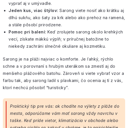
vyprať aj v umývadle
.
Jeden kus,
viac štýlov
:
Sarong viete nosiť ako krátku aj
dlhú sukňu, ako šaty za krk alebo ako prehoz na ramená,
a stále pôsobí prirodzene.
Pomoc pri balení:
Keď zrolujete sarong okolo
krehkých
vecí
, získate mäkkú výplň; v príručnej batožine to
niekedy zachráni
slnečné okuliare
aj kozmetiku.
Sarong je na pláži najviac o komforte. Je ľahký, rýchlo
schne a v porovnaní s hrubým uterákom sa zmestí aj do
menšieho plážového batohu. Zároveň si viete vybrať vzor a
farbu tak, aby sarong ladil s plavkami, čo ocenia aj tí z vás,
ktorí nechcú pôsobiť “turisticky”.
Praktický tip pre vás: ak chodíte na výlety z pláže do
mesta, odporúčame vám mať sarong vždy navrchu v
taške. Keď príde vietor, klimatizácia v obchode alebo
potreba rýchlo sa zakryť v chráme, je to najrýchlejšie