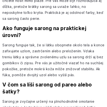
chcete nosiť mimo pláže. Pre vás môže byť rozhodujúca aj
dĺžka, pretože krátky sarong sa uviaže ľahko, no
neposkytne toľko krytia. Praktická je aj odolnosť farby, keď
sa sarong často perie.
Ako funguje sarong na praktickej
úrovni?
Sarong funguje tak, že si látku obopnete okolo tela a konce
zafixujete uzlom, zastrčením alebo preložením. Vďaka
treniu látky a správne zvolenému uzlu sa sarong drží aj bez
gombíkov či zipsu. Pre vás je užitočné viazať ho na suchšej
pokožke, pretože mokrá koža môže znižovať stabilitu. Ak
fúka, pomôže dvojitý uzol alebo vyšší pás.
V čom sa líši sarong od pareo alebo
šatky?
Sarong je zvyčajne určený na plnohodnotné omotanie