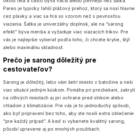
okolo tela a často býva väčší alebo pevnejší než šatka.
Pareo je typicky ľahší plážový prehoz, ktorý sa nosí hlavne
cez plavky a viac sa hrá so vzorom než s pevnosťou
viazania. Šatka je univerzálny doplnok, ale na “sarong
efekt” býva menšia a vyžaduje viac viazacích trikov. Pre
vás je najlepšie vyberať podľa toho, či chcete krytie, štýl
alebo maximálnu skladnosť.
Prečo je sarong dôležitý pre
cestovateľov?
Sarong je dôležitý, lebo vám šetrí miesto v batožine a rieši
viac situácií jedným kúskom. Pomáha pri prezliekaní, zakrytí
na citlivých miestach aj pri ochrane pred slnkom alebo
chladom z klimatizácie. Pre vás je to jednoduchý spôsob,
ako byť pripravení bez toho, aby ste nosili extra oblečenie
“pre každý prípad”. A keď si vyberiete kvalitný sarong,
pôsobí upravene aj po mnohých použitiach.