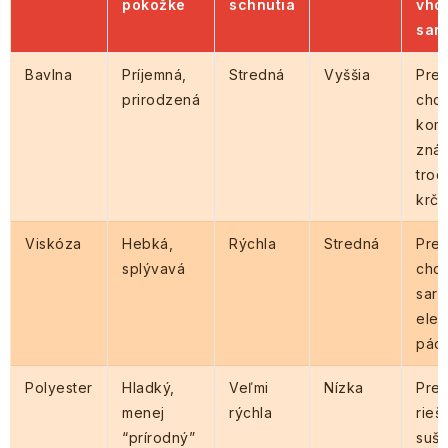
pokožke
schnutia
vho
sar
Bavlna
Príjemná,
Stredná
Vyššia
Pre 
prirodzená
chc
komf
znáš
troc
krče
Viskóza
Hebká,
Rýchla
Stredná
Pre 
splývavá
chce
saro
ele
pád
Polyester
Hladký,
Veľmi
Nízka
Pre 
menej
rýchla
rieš
“prírodný”
suše