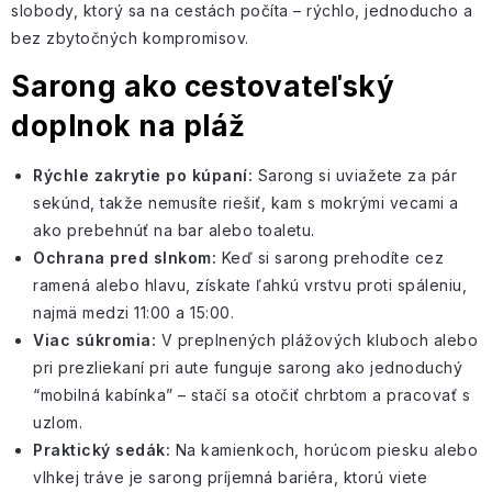
slobody, ktorý sa na cestách počíta – rýchlo, jednoducho a
bez zbytočných kompromisov.
Sarong ako cestovateľský
doplnok na pláž
Rýchle zakrytie po kúpaní:
Sarong si uviažete za pár
sekúnd, takže nemusíte riešiť, kam s
mokrými vecami
a
ako prebehnúť na bar alebo toaletu.
Ochrana pred slnkom:
Keď si sarong prehodíte cez
ramená alebo hlavu, získate ľahkú vrstvu
proti spáleniu
,
najmä medzi 11:00 a 15:00.
Viac súkromia
:
V preplnených plážových kluboch alebo
pri prezliekaní pri aute funguje sarong ako jednoduchý
“mobilná kabínka” – stačí sa otočiť chrbtom a pracovať s
uzlom.
Praktický sedák:
Na kamienkoch, horúcom piesku alebo
vlhkej tráve je sarong príjemná bariéra, ktorú viete