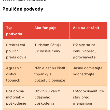
Pouličné podvody
Typ
Ako funguje
Ako sa chrániť
podvodu
Predražení
Turistom účtujú
Pýtajte sa na
pouliční
3x vyššie ceny
cenu vopred,
predajcovia
porovnávajte
Agresívni
Náhle začnú čistiť
Jasne odmietajte,
čističi
topánky a
odchádzajte
topánok
požadujú peniaze
Požičovňa
Obviňujú vás z
Fotodokumentujte
motoriek –
údajného
stav pred
poškodenie
poškodenia
prenájmom