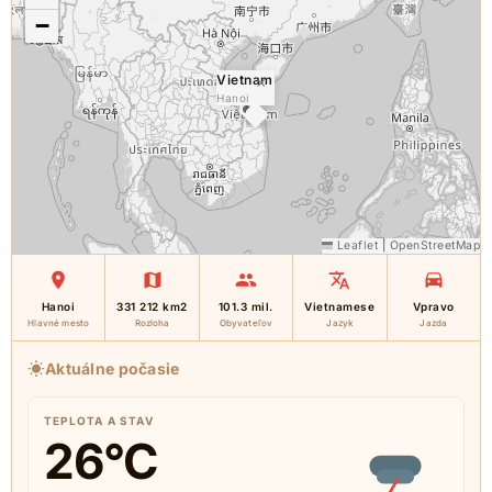
−
Vietnam
×
Hanoi
Leaflet
|
OpenStreetMap
Hanoi
331 212 km2
101.3 mil.
Vietnamese
Vpravo
Hlavné mesto
Rozloha
Obyvateľov
Jazyk
Jazda
Aktuálne počasie
TEPLOTA A STAV
26
°C