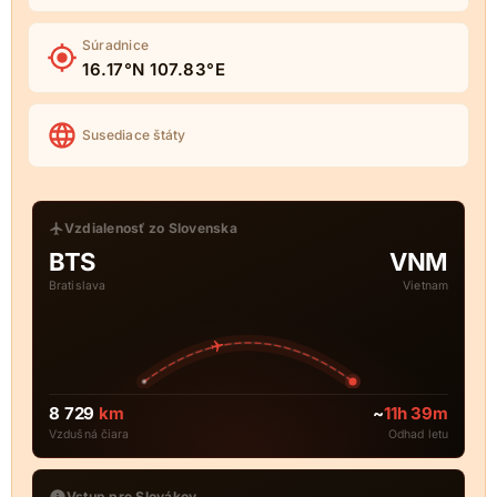
Súradnice
16.17°N 107.83°E
Susediace štáty
Vzdialenosť zo Slovenska
BTS
VNM
Bratislava
Vietnam
8 729
km
~
11h 39m
Vzdušná čiara
Odhad letu
Vstup pre Slovákov