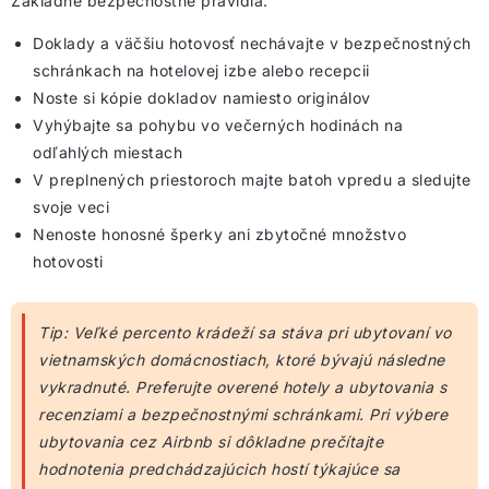
Základné bezpečnostné pravidlá:
Doklady a väčšiu hotovosť nechávajte v bezpečnostných
schránkach na hotelovej izbe alebo recepcii
Noste si kópie dokladov namiesto originálov
Vyhýbajte sa pohybu vo večerných hodinách na
odľahlých miestach
V preplnených priestoroch majte batoh vpredu a sledujte
svoje veci
Nenoste honosné šperky ani zbytočné množstvo
hotovosti
Tip: Veľké percento krádeží sa stáva pri ubytovaní vo
vietnamských domácnostiach, ktoré bývajú následne
vykradnuté. Preferujte overené hotely a ubytovania s
recenziami a bezpečnostnými schránkami. Pri výbere
ubytovania cez Airbnb si dôkladne prečítajte
hodnotenia predchádzajúcich hostí týkajúce sa