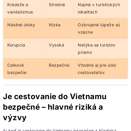
Krádeže a
Stredná
Najmä v turistických
vandalizmus
lokalitách
Násilné útoky
Nízka
Ozbrojené lúpeže sú
vzácne
Korupcia
Vysoká
Netýka sa turistov
priamo
Celkové
Bezpečné
Vhodné aj pre sólo
bezpečie
cestovateľov
Je cestovanie do Vietnamu
bezpečné – hlavné riziká a
výzvy
Aj keď je cestovanie do Vietnamu bezpečné z hľadiska