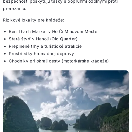
bezpečnosti poskytujú tašky s popruhmi odolnými proti
prerezaniu.
Rizikové lokality pre krádeže:
Ben Thanh Market v Ho Či Minovom Meste
Stará štvrť v Hanoji (Old Quarter)
Preplnené trhy a turistické atrakcie
Prostriedky hromadnej dopravy
Chodníky pri okraji cesty (motorkárske krádeže)