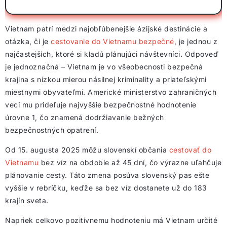
Vietnam patrí medzi najobľúbenejšie ázijské destinácie a
otázka, či je
cestovanie do Vietnamu bezpečné
, je jednou z
najčastejších, ktoré si kladú plánujúci návštevníci. Odpoveď
je jednoznačná – Vietnam je vo všeobecnosti bezpečná
krajina s nízkou mierou násilnej kriminality a priateľskými
miestnymi obyvateľmi. Americké ministerstvo zahraničných
vecí mu prideľuje najvyššie bezpečnostné hodnotenie
úrovne 1, čo znamená dodržiavanie bežných
bezpečnostných opatrení.
Od 15. augusta 2025 môžu slovenskí občania
cestovať do
Vietnamu
bez víz na obdobie až 45 dní, čo výrazne uľahčuje
plánovanie cesty. Táto zmena posúva slovenský pas ešte
vyššie v rebríčku, keďže sa bez víz dostanete už do 183
krajín sveta.
Napriek celkovo pozitívnemu hodnoteniu má Vietnam určité