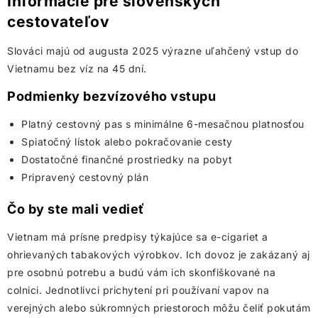
Informácie pre slovenských
cestovateľov
Slováci majú od augusta 2025 výrazne uľahčený vstup do
Vietnamu bez víz na 45 dní.
Podmienky bezvízového vstupu
Platný
cestovný pas s minimálne 6-mesačnou platnosťou
Spiatočný lístok alebo pokračovanie cesty
Dostatočné finančné prostriedky na pobyt
Pripravený cestovný plán
Čo by ste mali vedieť
Vietnam má prísne predpisy týkajúce sa e-cigariet a
ohrievaných tabakových výrobkov. Ich dovoz je zakázaný aj
pre osobnú potrebu a budú vám ich skonfiškované na
colnici. Jednotlivci prichytení pri používaní vapov na
verejných alebo súkromných priestoroch môžu čeliť pokutám