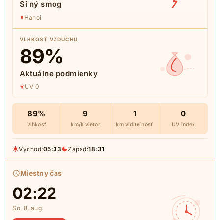
Silný smog
Hanoi
VLHKOSŤ VZDUCHU
89
%
Aktuálne podmienky
UV 0
89%
9
1
0
Vlhkosť
km/h vietor
km viditeľnosť
UV index
Východ:
05:33
Západ:
18:31
Miestny čas
02:22
So, 8. aug