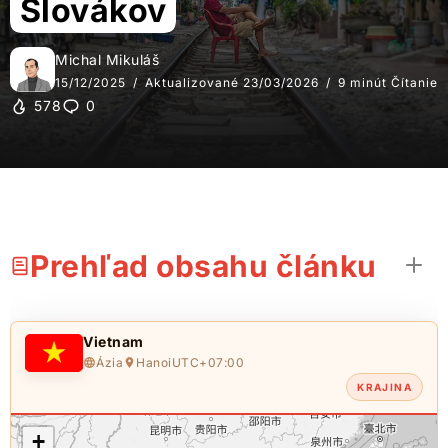
Slovákov
Michal Mikuláš
15/12/2025
Aktualizované 23/03/2026
9 minút Čítanie
578
0
Prehľad obsahu článku
Vietnam
Ázia
Hanoi
UTC+07:00
KRAJINA
+