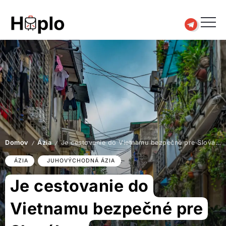
Domov
Ázia
Je cestovanie do Vietnamu bezpečné pre Slovákov
/
/
ÁZIA
JUHOVÝCHODNÁ ÁZIA
Je cestovanie do
Vietnamu bezpečné pre