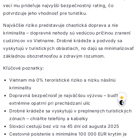
vecí mu prideľuje najvyšší bezpečnostný rating, čo
potvrdzuje jeho vhodnosť pre turistiku.
Najväčšie riziko predstavuje chaotická doprava a nie
kriminalita – dopravné nehody sú vedúcou príčinou zranení
cudzincov vo Vietname. Drobné krádeže a podvody sa
vyskytujú v turistických oblastiach, no dajú sa minimalizovať
základnou obozretnosťou a zdravým rozumom.
Kľúčové poznatky:
Vietnam má 0% teroristické riziko a nízku násilnú
kriminalitu
Dopravná bezpečnosť je najväčšou výzvou – buďte
extrémne opatrní pri prechádzaní ulíc
Drobné krádeže sa vyskytujú v preplnených turistických
zónach – chráňte telefóny a kabelky
Slováci cestujú bez víz na 45 dní od augusta 2025
Cestovné poistenie s minimálne 100 000 EUR krytím je