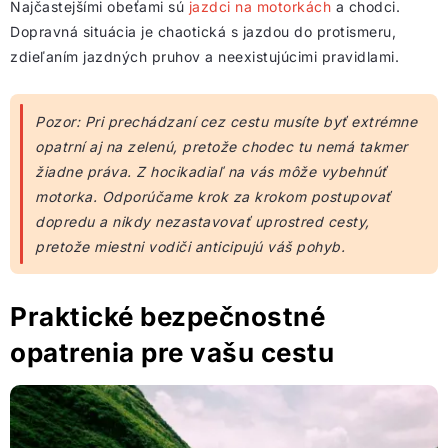
Najčastejšími obeťami sú
jazdci na motorkách
a chodci.
Dopravná situácia je chaotická s jazdou do protismeru,
zdieľaním jazdných pruhov a neexistujúcimi pravidlami.
Pozor: Pri prechádzaní cez cestu musíte byť extrémne
opatrní aj na zelenú, pretože chodec tu nemá takmer
žiadne práva. Z hocikadiaľ na vás môže vybehnúť
motorka. Odporúčame krok za krokom postupovať
dopredu a nikdy nezastavovať uprostred cesty,
pretože miestni vodiči anticipujú váš pohyb.
Praktické bezpečnostné
opatrenia pre vašu cestu