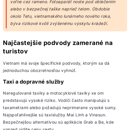
voľne cez rameno. Fotoaparát noste pod oblečením
alebo v bezpečnej taške naprieč telom. Obdobie
okolo Tetu, vietnamského lunárneho nového roka,
býva rizikové kvôli zvýšenému výskytu krádeží.
Najčastejšie podvody zamerané na
turistov
Vietnam má svoje špecifické podvody, ktorým sa dá
jednoduchou obozretnosťou vyhnúť.
Taxi a dopravné služby
Neregulované taxíky a motocyklové taxíky xe om
predstavujú vysoké riziko. Vodiči často manipulujú s
taxametrami alebo požadujú neprimerane vysoké sumy.
Najspoľahlivejšie sú taxislužby Mai Linh a Vinasun.
Bezpečnejšou alternatívou sú aplikácie Grab a Be, kde
vopred vidíte cenu cesty.