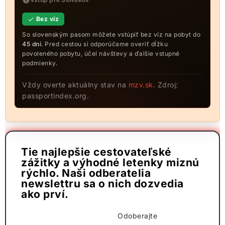
Bez víz
So slovenským pasom môžete vstúpiť bez víz na pobyt do
45 dní
. Pred cestou si odporúčame overiť dĺžku
povoleného pobytu, účel návštevy a ďalšie vstupné
podmienky.
Vždy overte aktuálny stav na
mzv.sk
. Zdroj:
passportindex.org.
Tie najlepšie cestovateľské
zážitky a výhodné letenky miznú
rýchlo. Naši odberatelia
newslettru sa o nich dozvedia
ako prví.
Odoberajte