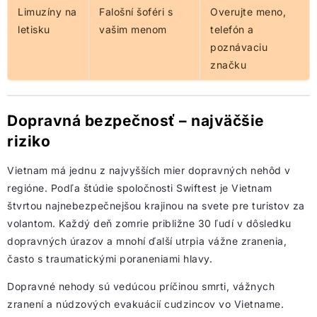
Limuzíny na
Falošní šoféri s
Overujte meno,
letisku
vašim menom
telefón a
poznávaciu
značku
Dopravná bezpečnosť – najväčšie
riziko
Vietnam má jednu z najvyšších mier dopravných nehôd v
regióne. Podľa štúdie spoločnosti Swiftest je Vietnam
štvrtou najnebezpečnejšou krajinou na svete pre turistov za
volantom. Každý deň zomrie približne 30 ľudí v dôsledku
dopravných úrazov a mnohí ďalší utrpia vážne zranenia,
často s traumatickými poraneniami hlavy.
Dopravné nehody sú vedúcou príčinou smrti, vážnych
zranení a núdzových evakuácií cudzincov vo Vietname.