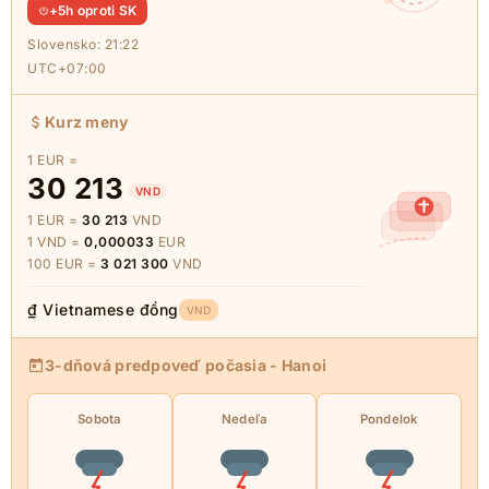
+5h oproti SK
Slovensko:
21:22
UTC+07:00
Kurz meny
1 EUR =
30 213
VND
1 EUR =
30 213
VND
1 VND =
0,000033
EUR
100 EUR =
3 021 300
VND
₫ Vietnamese đồng
VND
3-dňová predpoveď počasia - Hanoi
Sobota
Nedeľa
Pondelok