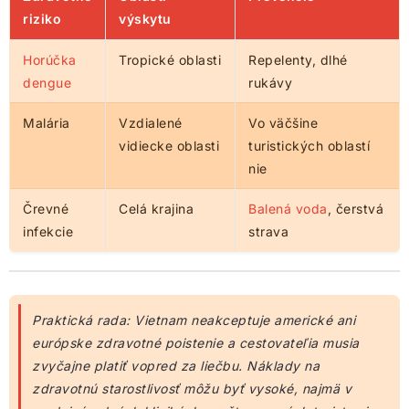
riziko
výskytu
Horúčka
Tropické oblasti
Repelenty, dlhé
dengue
rukávy
Malária
Vzdialené
Vo väčšine
vidiecke oblasti
turistických oblastí
nie
Črevné
Celá krajina
Balená voda
, čerstvá
infekcie
strava
Praktická rada: Vietnam neakceptuje americké ani
európske zdravotné poistenie a cestovateľia musia
zvyčajne platiť vopred za liečbu. Náklady na
zdravotnú starostlivosť môžu byť vysoké, najmä v