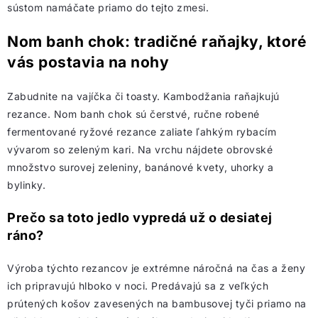
sústom namáčate priamo do tejto zmesi.
Nom banh chok: tradičné raňajky, ktoré
vás postavia na nohy
Zabudnite na vajíčka či toasty. Kambodžania raňajkujú
rezance. Nom banh chok sú čerstvé, ručne robené
fermentované ryžové rezance zaliate ľahkým rybacím
vývarom so zeleným kari. Na vrchu nájdete obrovské
množstvo surovej zeleniny, banánové kvety, uhorky a
bylinky.
Prečo sa toto jedlo vypredá už o desiatej
ráno?
Výroba týchto rezancov je extrémne náročná na čas a ženy
ich pripravujú hlboko v noci. Predávajú sa z veľkých
prútených košov zavesených na bambusovej tyči priamo na