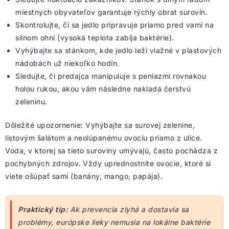
miestnych obyvateľov garantuje rýchly obrat surovín.
Skontrolujte, či sa jedlo pripravuje priamo pred vami na
silnom ohni (vysoká teplota zabíja baktérie).
Vyhýbajte sa stánkom, kde jedlo leží vlažné v plastových
nádobách už niekoľko hodín.
Sledujte, či predajca manipuluje s peniazmi rovnakou
holou rukou, akou vám následne nakladá čerstvú
zeleninu.
Dôležité upozornenie: Vyhýbajte sa surovej zelenine,
listovým šalátom a neolúpanému ovociu priamo z ulice.
Voda, v ktorej sa tieto suroviny umývajú, často pochádza z
pochybných zdrojov. Vždy uprednostnite ovocie, ktoré si
viete ošúpať sami (banány, mango, papája).
Praktický tip:
Ak prevencia zlyhá a dostavia sa
problémy, európske lieky nemusia na lokálne baktérie