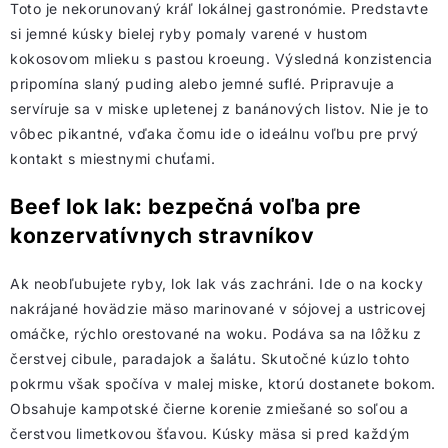
Toto je nekorunovaný kráľ lokálnej gastronómie. Predstavte
si jemné kúsky bielej ryby pomaly varené v hustom
kokosovom mlieku s pastou kroeung. Výsledná konzistencia
pripomína slaný puding alebo jemné suflé. Pripravuje a
servíruje sa v miske upletenej z banánových listov. Nie je to
vôbec pikantné, vďaka čomu ide o ideálnu voľbu pre prvý
kontakt s miestnymi chuťami.
Beef lok lak: bezpečná voľba pre
konzervatívnych stravníkov
Ak neobľubujete ryby, lok lak vás zachráni. Ide o na kocky
nakrájané hovädzie mäso marinované v sójovej a ustricovej
omáčke, rýchlo orestované na woku. Podáva sa na lôžku z
čerstvej cibule, paradajok a šalátu. Skutočné kúzlo tohto
pokrmu však spočíva v malej miske, ktorú dostanete bokom.
Obsahuje kampotské čierne korenie zmiešané so soľou a
čerstvou limetkovou šťavou. Kúsky mäsa si pred každým