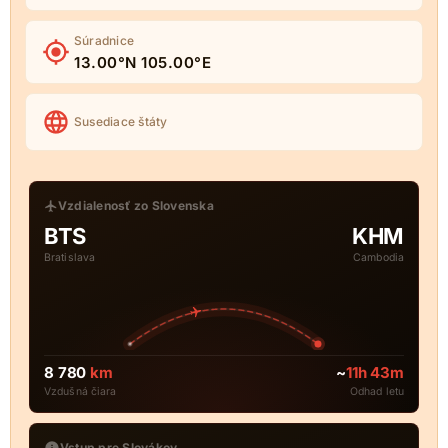
Súradnice
13.00°N 105.00°E
Susediace štáty
Vzdialenosť zo Slovenska
BTS
KHM
Bratislava
Cambodia
8 780
km
~
11h 43m
Vzdušná čiara
Odhad letu
Vstup pre Slovákov