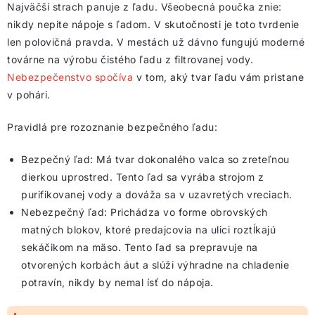
Najväčší strach panuje z ľadu. Všeobecná poučka znie:
nikdy nepite nápoje s ľadom. V skutočnosti je toto tvrdenie
len polovičná pravda. V mestách už dávno fungujú moderné
továrne na výrobu čistého ľadu z filtrovanej vody.
Nebezpečenstvo spočíva
v tom, aký tvar ľadu vám pristane
v pohári.
Pravidlá pre rozoznanie bezpečného ľadu:
Bezpečný ľad: Má tvar dokonalého valca so zreteľnou
dierkou uprostred. Tento ľad sa vyrába strojom z
purifikovanej vody a dováža sa v uzavretých vreciach.
Nebezpečný ľad: Prichádza vo forme obrovských
matných blokov, ktoré predajcovia na ulici roztĺkajú
sekáčikom na mäso. Tento ľad sa prepravuje na
otvorených korbách áut a slúži výhradne na chladenie
potravín, nikdy by nemal ísť do nápoja.