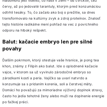
hladomoru jesť všetko, čo našli v zemi – od cvrčkov, cez
červy, až po jedovaté tarantuly, ktorým pred konzumáciou
odtrhli tesáky. To, čo začalo ako boj o prežitie, sa dnes
transformovalo na kultúrny zvyk a zdroj proteínov. Znalosť
tejto histórie radikálne mení pohľad na vec z povrchného
odporu na hlboký rešpekt.
Balut: kačacie embryo len pre silné
povahy
Ďalším pokrmom, ktorý otestuje vaše hranice, je pong tea
khon, známy z Filipín ako balut. Ide o oplodnené kačacie
vajce, v ktorom sa už vyvinulo zárodočné embryo so
zárodkami kostí a peria. Vajíčko sa uvarí natvrdo a
konzumuje sa s pridaním korenia, soli a čerstvej mäty.
Domáci ho považujú za mimoriadne výživný doplnok stravy,
často ho jedia tehotné ženy alebo muži na doplnenie energie
po ťažkej práci.