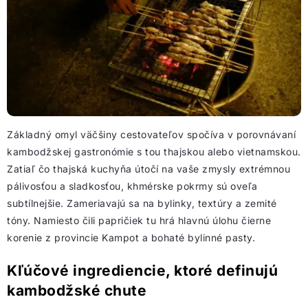
Základný omyl väčšiny cestovateľov spočíva v porovnávaní
kambodžskej gastronómie s tou thajskou alebo vietnamskou.
Zatiaľ čo thajská kuchyňa útočí na vaše zmysly extrémnou
pálivosťou a sladkosťou, khmérske pokrmy sú oveľa
subtílnejšie. Zameriavajú sa na bylinky, textúry a zemité
tóny. Namiesto čili papričiek tu hrá hlavnú úlohu čierne
korenie z provincie Kampot a bohaté bylinné pasty.
Kľúčové ingrediencie, ktoré definujú
kambodžské chute