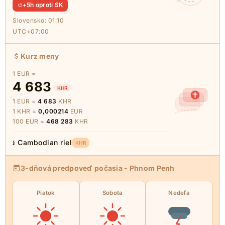
+5h oproti SK
Slovensko:
01:10
UTC+07:00
Kurz meny
1 EUR =
4 683
KHR
1 EUR =
4 683
KHR
1 KHR =
0,000214
EUR
100 EUR =
468 283
KHR
៛ Cambodian riel
KHR
3-dňová predpoveď počasia - Phnom Penh
Piatok
Sobota
Nedeľa