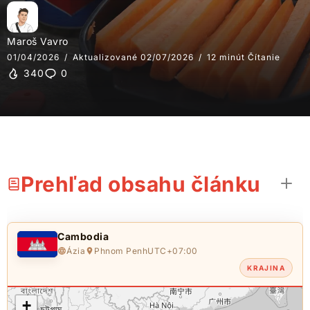
Maroš Vavro
01/04/2026
Aktualizované 02/07/2026
12 minút Čítanie
340
0
Prehľad obsahu článku
Cambodia
Ázia
Phnom Penh
UTC+07:00
KRAJINA
+