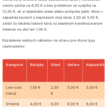
centre začína na 6,00 € a bez problémov sa vyšplhá na
12,00 €, ak si objednáte steak alebo európske jedlo. Káva v
západnej kaviarni s espressom stojí okolo 2,50 až 3,50 €,
zatiaľ čo lokálna ľadová káva so sladeným kondenzovaným
mliekom na ulici len 1,00 €.
Rozdelenie reálnych nákladov na stravu pre rôzne typy
cestovateľov:
Kategória
Raňajky
Obed
Večera
Nápoje/Káv
Low-cost
1,50 €
2,50
3,00 €
3,00 €
(ulica)
€
Stredná
4,00 €
6,00
8,00 €
6,00 €