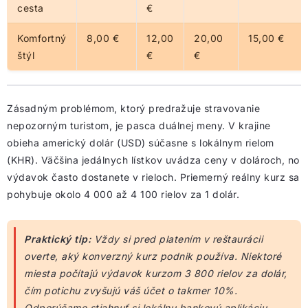
cesta
€
Komfortný
8,00 €
12,00
20,00
15,00 €
štýl
€
€
Zásadným problémom, ktorý predražuje stravovanie
nepozorným turistom, je pasca duálnej meny. V krajine
obieha americký dolár (USD) súčasne s lokálnym rielom
(KHR). Väčšina jedálnych lístkov uvádza ceny v dolároch, no
výdavok často dostanete v rieloch. Priemerný reálny kurz sa
pohybuje okolo 4 000 až 4 100 rielov za 1 dolár.
Praktický tip:
Vždy si pred platením v reštaurácii
overte, aký konverzný kurz podnik používa. Niektoré
miesta počítajú výdavok kurzom 3 800 rielov za dolár,
čím potichu zvyšujú váš účet o takmer 10%.
Odporúčame stiahnuť si lokálnu bankovú aplikáciu