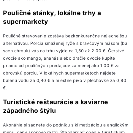
Pouličné stánky, lokálne trhy a
supermarkety
Pouličné stravovanie zostáva bezkonkurenčne najlacnejšou
alternatívou. Porcia smaženej ryže s bravčovým mäsom (bai
sach chrouk) vás na trhu vyjde na 1,50 až 2,00 €. Čerstvé
ovocie ako mango, ananás alebo dračie ovocie kúpite
priamo od pouličných predajcov za menej ako 1,00 € za
obrovskú porciu. V lokálnych supermarketoch nájdete
balenú vodu za 0,40 € a miestne pivo v plechovke za 0,80
€.
Turistické reštaurácie a kaviarne
západného štýlu
Akonáhle si sadnete do podniku s klimatizáciou a anglickým
menu, ceny skokovo rastú. Štandardný obed v turistickom