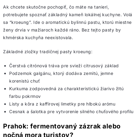
Ak chcete skutočne pochopiť, čo máte na tanieri,
potrebujete spoznať základný kameň lokálnej kuchyne. Volá
sa “kroeung”. Ide o aromatickú bylinnú pastu, ktorú miestne
ženy drvia v mažiaroch každé ráno. Bez tejto pasty by
khmérska kuchyňa neexistovala.
Základné zložky tradičnej pasty kroeung:
Čerstvá citrónová tráva pre svieži citrusový základ
Podzemok galgánu, ktorý dodáva zemitú, jemne
korenistú chuť
Kurkuma zodpovedná za charakteristickú žiarivo žltú
farbu pokrmov
Listy a kôra z kaffírovej limetky pre hlbokú arómu
Cesnak a šalotka pre vytvorenie silného chuťového profilu
Prahok: fermentovaný zázrak alebo
nočná mora turistov?