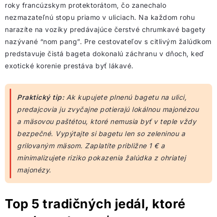
roky francúzskym protektorátom, čo zanechalo
nezmazateľnú stopu priamo v uliciach. Na každom rohu
narazíte na vozíky predávajúce čerstvé chrumkavé bagety
nazývané “nom pang”. Pre cestovateľov s citlivým žalúdkom
predstavuje čistá bageta dokonalú záchranu v dňoch, keď
exotické korenie prestáva byť lákavé.
Praktický tip:
Ak kupujete plnenú bagetu na ulici,
predajcovia ju zvyčajne potierajú lokálnou majonézou
a mäsovou paštétou, ktoré nemusia byť v teple vždy
bezpečné. Vypýtajte si bagetu len so zeleninou a
grilovaným mäsom. Zaplatíte približne 1 € a
minimalizujete riziko pokazenia žalúdka z ohriatej
majonézy.
Top 5 tradičných jedál, ktoré