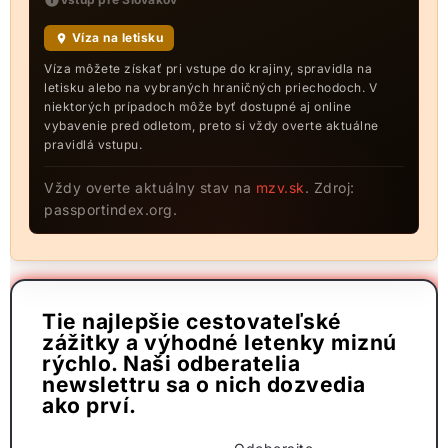
Víza na letisku
Víza môžete získať pri vstupe do krajiny, spravidla na
letisku alebo na vybraných hraničných priechodoch. V
niektorých prípadoch môže byť dostupné aj online
vybavenie pred odletom, preto si vždy overte aktuálne
pravidlá vstupu.
Vždy overte aktuálny stav na
mzv.sk
. Zdroj:
passportindex.org.
Tie najlepšie cestovateľské
zážitky a výhodné letenky miznú
rýchlo. Naši odberatelia
newslettru sa o nich dozvedia
ako prví.