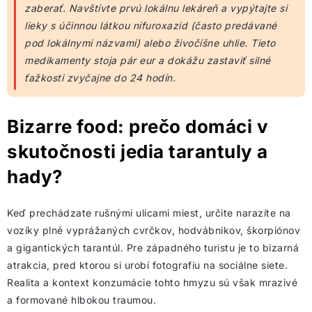
zaberať. Navštívte prvú lokálnu lekáreň a vypýtajte si
lieky s účinnou látkou nifuroxazid (často predávané
pod lokálnymi názvami) alebo živočíšne uhlie. Tieto
medikamenty stoja pár eur a dokážu zastaviť silné
ťažkosti zvyčajne do 24 hodín.
Bizarre food: prečo domáci v
skutočnosti jedia tarantuly a
hady?
Keď prechádzate rušnými ulicami miest, určite narazíte na
vozíky plné vyprážaných cvrčkov, hodvábnikov, škorpiónov
a gigantických tarantúl. Pre západného turistu je to bizarná
atrakcia, pred ktorou si urobí fotografiu na sociálne siete.
Realita a kontext konzumácie tohto hmyzu sú však mrazivé
a formované hlbokou traumou.