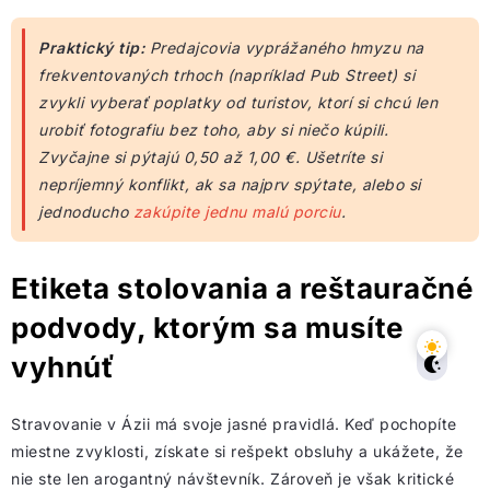
Praktický tip:
Predajcovia vyprážaného hmyzu na
frekventovaných trhoch (napríklad Pub Street) si
zvykli vyberať poplatky od turistov, ktorí si chcú len
urobiť fotografiu bez toho, aby si niečo kúpili.
Zvyčajne si pýtajú 0,50 až 1,00 €. Ušetríte si
nepríjemný konflikt, ak sa najprv spýtate, alebo si
jednoducho
zakúpite jednu malú porciu
.
Etiketa stolovania a reštauračné
podvody, ktorým sa musíte
vyhnúť
Stravovanie v Ázii má svoje jasné pravidlá. Keď pochopíte
miestne zvyklosti, získate si rešpekt obsluhy a ukážete, že
nie ste len arogantný návštevník. Zároveň je však kritické