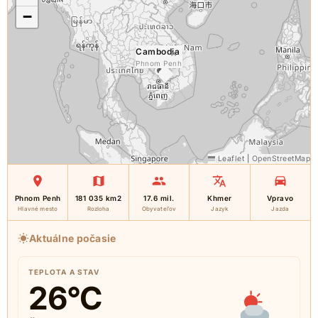
−
Cambodia
×
Phnom Penh
Leaflet
|
OpenStreetMap
Phnom Penh
181 035 km2
17.6 mil.
Khmer
Vpravo
Hlavné mesto
Rozloha
Obyvateľov
Jazyk
Jazda
Aktuálne počasie
TEPLOTA A STAV
26
°C