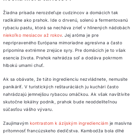
Žiadna prísada nerozdeľuje cudzincov a domácich tak
radikálne ako prahok. Ide o drvenú, solenú a fermentovanú
rybaciu pastu, ktorá sa necháva zrieť v hlinených nádobách
niekoľko mesiacov až rokov
. Jej aróma je pre
nepripraveného Európana mimoriadne agresívna a často
pripomína extrémne zrejúce syry. Pre domácich je to však
esencia života. Prahok nahrádza soľ a dodáva pokrmom
hlbokú umami chuť.
Ak sa obávate, že túto ingredienciu nezvládnete, nemusíte
panikáriť. V turistických reštauráciách ju kuchári často
nahrádzajú jemnejšou rybacou omáčkou. Ak však navštívite
skutočne lokálny podnik, prahok bude neoddeliteľnou
súčasťou vášho vývaru.
Zaujímavým
kontrastom k ázijským ingredienciám
je masívna
prítomnosť francúzskeho dedičstva. Kambodža bola dlhé