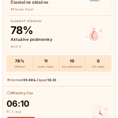
Čiastočne oblačno
Phnom Penh
VLHKOSŤ VZDUCHU
78
%
Aktuálne podmienky
UV 0
78%
11
10
0
Vlhkosť
km/h vietor
km viditeľnosť
UV index
Východ:
05:48
Západ:
18:23
Miestny čas
06:10
Pi, 7. aug