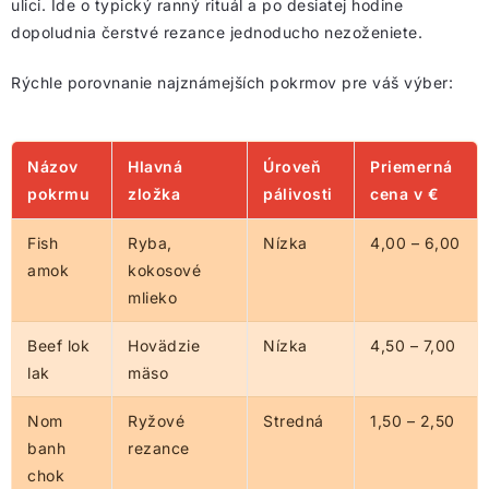
ulici. Ide o typický ranný rituál a po desiatej hodine
dopoludnia čerstvé rezance jednoducho nezoženiete.
Rýchle porovnanie najznámejších pokrmov pre váš výber:
Názov
Hlavná
Úroveň
Priemerná
pokrmu
zložka
pálivosti
cena v €
Fish
Ryba,
Nízka
4,00 – 6,00
amok
kokosové
mlieko
Beef lok
Hovädzie
Nízka
4,50 – 7,00
lak
mäso
Nom
Ryžové
Stredná
1,50 – 2,50
banh
rezance
chok