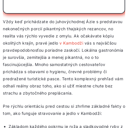
Vždy keď prichádzate do juhovýchodnej Ázie s predstavou
nekonečných porcií pikantných thajských rezancov, no
realita vás rýchlo vyvedie z omylu. Ak očakávate kópiu
okolitých krajín, pravé jedlo
v Kambodži
vás s najväčšou
pravdepodobnosťou poriadne zaskočí. Lokálna gastronómia
je surovšia, zemitejšia a menej pikantná, no o to
fascinujúcejšia. Mnoho samostatných cestovateľov
prichádza s obavami o hygienu, črevné problémy či
predražené turistické pasce. Tento komplexný prehľad vám
odhalí reálny obraz toho, ako si užiť miestne chute bez
strachu a zbytočného preplácania.
Pre rýchlu orientáciu pred cestou si zhrňme základné fakty o
tom, ako funguje stravovanie a jedlo v Kambodži:
Základom každého pokrmu je ryža a sladkovodné ryby z