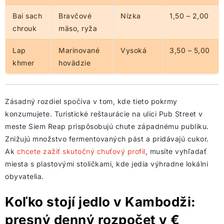
Bai sach
Bravčové
Nízka
1,50 – 2,00
chrouk
mäso, ryža
Lap
Marinované
Vysoká
3,50 – 5,00
khmer
hovädzie
Zásadný rozdiel spočíva v tom, kde tieto pokrmy
konzumujete. Turistické reštaurácie na ulici Pub Street v
meste Siem Reap prispôsobujú chute západnému publiku.
Znižujú množstvo fermentovaných pást a pridávajú cukor.
Ak
chcete zažiť skutočný chuťový profil
, musíte vyhľadať
miesta s plastovými stoličkami, kde jedia výhradne lokálni
obyvatelia.
Koľko stojí jedlo v Kambodži:
presný denný rozpočet v €