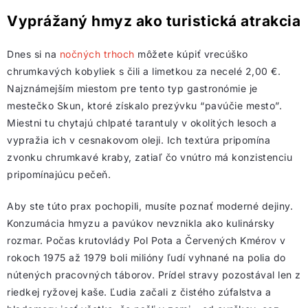
Vyprážaný hmyz ako turistická atrakcia
Dnes si na
nočných trhoch
môžete kúpiť vrecúško
chrumkavých kobyliek s čili a limetkou za necelé 2,00 €.
Najznámejším miestom pre tento typ gastronómie je
mestečko Skun, ktoré získalo prezývku “pavúčie mesto”.
Miestni tu chytajú chlpaté tarantuly v okolitých lesoch a
vypražia ich v cesnakovom oleji. Ich textúra pripomína
zvonku chrumkavé kraby, zatiaľ čo vnútro má konzistenciu
pripomínajúcu pečeň.
Aby ste túto prax pochopili, musíte poznať moderné dejiny.
Konzumácia hmyzu a pavúkov nevznikla ako kulinársky
rozmar. Počas krutovlády Pol Pota a Červených Kmérov v
rokoch 1975 až 1979 boli milióny ľudí vyhnané na polia do
nútených pracovných táborov. Prídel stravy pozostával len z
riedkej ryžovej kaše. Ľudia začali z čistého zúfalstva a