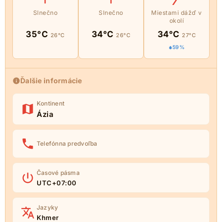
Slnečno
Slnečno
Miestami dážď v
okolí
35°C
34°C
34°C
26°C
26°C
27°C
59%
Ďalšie informácie
Kontinent
Ázia
Telefónna predvoľba
Časové pásma
UTC+07:00
Jazyky
Khmer