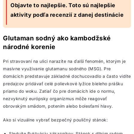
Objavte to najlepšie. Toto sú najlepšie
aktivity podľa recenzií z danej destinácie
Glutaman sodný ako kambodžské
národné korenie
Pri stravovaní na ulici narazíte na ďalší fenomén, ktorým je
masívne využívanie glutamanu sodného (MSG). Pre
domácich predstavuje základné dochucovadlo a často vidíte
predajcov pridávať celé polievkové lyžice bieleho prášku
priamo do woku. Zatiaľ čo pre domácich ide o normu,
nezvyknutý európsky organizmus môže reagovať
obrovským smädom, potením alebo bolesťami hlavy.
Ako si vizuálne vybrať bezpečný pouličný stánok:
Sledujte fluktuáciu zákazníkov. Stánok s dlhým radom