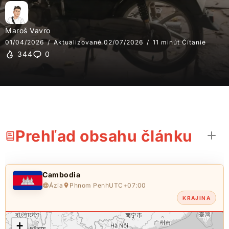
Maroš Vavro
01/04/2026
Aktualizované 02/07/2026
11 minút Čítanie
344
0
Prehľad obsahu článku
Cambodia
Ázia
Phnom Penh
UTC+07:00
KRAJINA
+