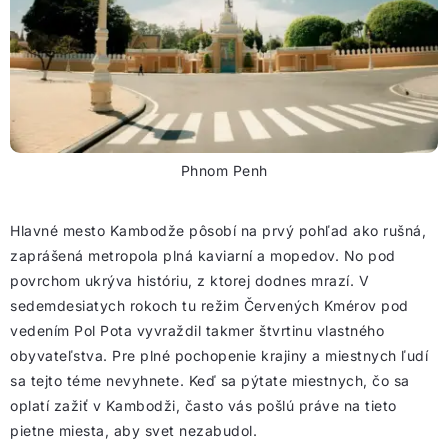
Phnom Penh
Hlavné mesto Kambodže pôsobí na prvý pohľad ako rušná,
zaprášená metropola plná kaviarní a mopedov. No pod
povrchom ukrýva históriu, z ktorej dodnes mrazí. V
sedemdesiatych rokoch tu režim Červených Kmérov pod
vedením Pol Pota vyvraždil takmer štvrtinu vlastného
obyvateľstva. Pre plné pochopenie krajiny a miestnych ľudí
sa tejto téme nevyhnete. Keď sa pýtate miestnych, čo sa
oplatí zažiť v Kambodži, často vás pošlú práve na tieto
pietne miesta, aby svet nezabudol.