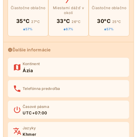
Čiastočne oblačno
Miestami dážď v
Čiastočne oblačno
okolí
35°C
33°C
30°C
27°C
26°C
25°C
57%
67%
57%
Ďalšie informácie
Kontinent
Ázia
Telefónna predvoľba
Časové pásma
UTC+07:00
Jazyky
Khmer