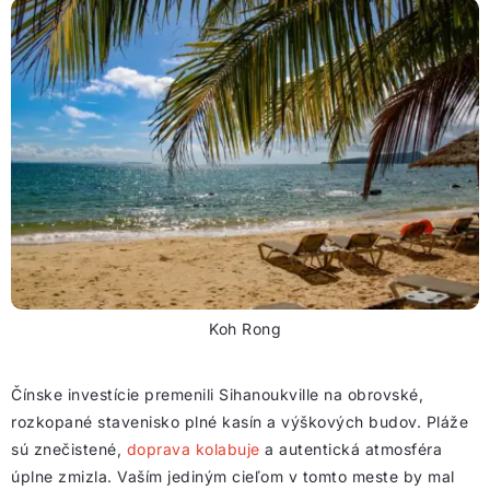
Koh Rong
Čínske investície premenili Sihanoukville na obrovské,
rozkopané stavenisko plné kasín a výškových budov. Pláže
sú znečistené,
doprava kolabuje
a autentická atmosféra
úplne zmizla. Vaším jediným cieľom v tomto meste by mal