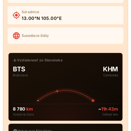
Súradnice
13.00°N 105.00°E
Susediace štáty
Vzdialenosť zo Slovenska
BTS
KHM
Bratislava
Cambodia
8 780
km
~
11h 43m
Vzdušná čiara
Odhad letu
Vstup pre Slovákov