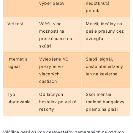
výber barov
nedotknutá
príroda
Veľkosť
Väčší, viac
Menší, ideálny na
možností na
pešie presuny cez
preskúmanie na
džungľu
skútri
Internet a
Vylepšené 4G
Slabší signál,
signál
pokrytie vo
často obmedzený
viacerých
len na kaviarne
častiach
Typ
Od lacných
Skôr menšie
ubytovania
hostelov po veľké
rodinné bungalovy
rezorty
priamo na pláži
Väčšina nezávislých cestovateľov zameraných na oddych