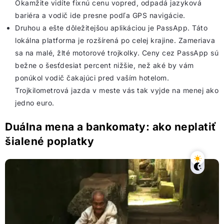
Okamžite vidíte fixnú cenu vopred, odpadá jazyková
bariéra a vodič ide presne podľa GPS navigácie.
Druhou a ešte dôležitejšou aplikáciou je PassApp. Táto
lokálna platforma je rozšírená po celej krajine. Zameriava
sa na malé, žlté motorové trojkolky. Ceny cez PassApp sú
bežne o šesťdesiat percent nižšie, než aké by vám
ponúkol vodič čakajúci pred vaším hotelom.
Trojkilometrová jazda v meste vás tak vyjde na menej ako
jedno euro.
Duálna mena a bankomaty: ako neplatiť
šialené poplatky