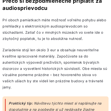
Prečo si bezpodmienečne priplatiť za
audiosprievodcu
Pri oboch pamiatkach máte možnosť voľného pohybu alebo
prehliadky s elektronickým audiosprievodcom so
slúchadlami. Zatiaľ čo v mnohých múzeách vo svete ide o
zbytočný poplatok, tu je to absolútna nutnosť.
Zariadenie stojí len okolo 3 eur a obsahuje neuveriteľne
kvalitne spracované materiály. Započúvate sa do
autentických výpovedí preživších, spomienok bývalých
dozorcov a vysvetlení historických súvislostí. Obe miesta sú
vizuálne pomerne prázdne – bez hovoreného slova vo
vašich ušiach by ste videli len prázdne budovy a trávnaté
jamy.
Praktický tip:
Návštevu týchto miest si naplánujte na
dopoludnie a na poobedie si už nedávajte žiadne