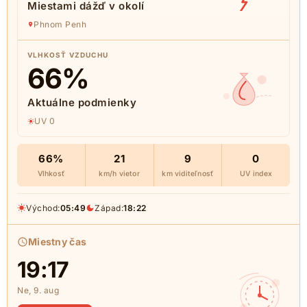
Miestami dážď v okolí
Phnom Penh
VLHKOSŤ VZDUCHU
66
%
Aktuálne podmienky
UV 0
66%
21
9
0
Vlhkosť
km/h vietor
km viditeľnosť
UV index
Východ:
05:49
Západ:
18:22
Miestny čas
19:17
Ne, 9. aug