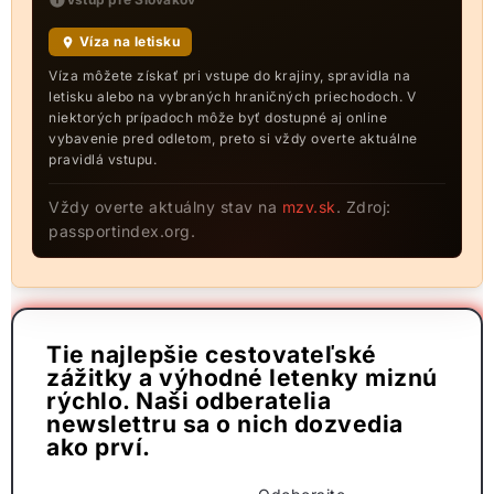
Víza na letisku
Víza môžete získať pri vstupe do krajiny, spravidla na
letisku alebo na vybraných hraničných priechodoch. V
niektorých prípadoch môže byť dostupné aj online
vybavenie pred odletom, preto si vždy overte aktuálne
pravidlá vstupu.
Vždy overte aktuálny stav na
mzv.sk
. Zdroj:
passportindex.org.
Tie najlepšie cestovateľské
zážitky a výhodné letenky miznú
rýchlo. Naši odberatelia
newslettru sa o nich dozvedia
ako prví.