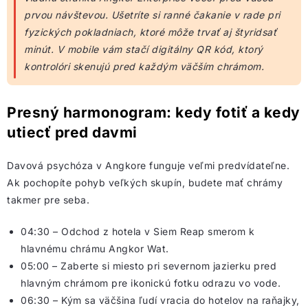
prvou návštevou. Ušetríte si ranné čakanie v rade pri
fyzických pokladniach, ktoré môže trvať aj štyridsať
minút. V mobile vám stačí digitálny QR kód, ktorý
kontrolóri skenujú pred každým väčším chrámom.
Presný harmonogram: kedy fotiť a kedy
utiecť pred davmi
Davová psychóza v Angkore funguje veľmi predvídateľne.
Ak pochopíte pohyb veľkých skupín, budete mať chrámy
takmer pre seba.
04:30 – Odchod z hotela v Siem Reap smerom k
hlavnému chrámu Angkor Wat.
05:00 – Zaberte si miesto pri severnom jazierku pred
hlavným chrámom pre ikonickú fotku odrazu vo vode.
06:30 – Kým sa väčšina ľudí vracia do hotelov na raňajky,