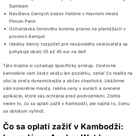
Samloem
Návšteva čiernych bodov histórie v hlavnom meste
Phnom Penh
Ochutnávka čerstvého korenia priamo na plantážach v
provincii Kampot
Ideálny denný rozpočet pre nezávislého cestovateľa sa
pohybuje okolo 35 až 45 eur na deň
Táto krajina si vyžaduje špecifický prístup. Cestovné
kancelárie vám často ukážu len pozlátku, zatiaľ čo realita na
ulici je oveľa dynamickejšia a občas chaotická. Ukážeme
vám konkrétne miesta, reálne ceny v eurách a overené
aplikácie, ktoré vás ochránia pred podvodníkmi. Zistíte
nielen to, čo sa oplatí zažiť v Kambodži, ale najmä to, čomu
sa oblúkom vyhnúť.
Čo sa oplatí zažiť v Kambodži: