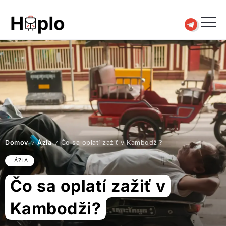
Domov
Ázia
Čo sa oplatí zažiť v Kambodži?
/
/
ÁZIA
Čo sa oplatí zažiť v
Kambodži?