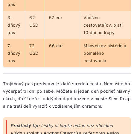
pas
3-
62
57 eur
Väčšinu
dňový
USD
cestovateľov, platí
pas
10 dní od kúpy
7-
72
66 eur
Milovníkov histórie a
dňový
USD
pomalého
pas
cestovania
Trojdňový pas predstavuje zlatú strednú cestu. Nemusíte ho
vyčerpať tri dni po sebe. Môžete si jeden deň pozrieť hlavný
okruh, ďalší deň si oddýchnuť pri bazéne v meste Siem Reap
a na tretí deň vyraziť k vzdialenejším chrámom.
Praktický tip:
Lístky si kúpte online cez oficiálnu
vládnu stránku Angkor Enterprise večer pred vašou