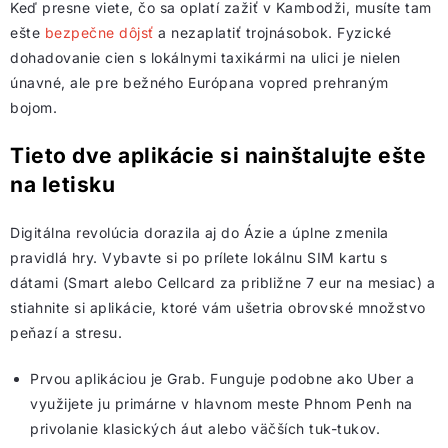
Keď presne viete, čo sa oplatí zažiť v Kambodži, musíte tam
ešte
bezpečne dôjsť
a nezaplatiť trojnásobok. Fyzické
dohadovanie cien s lokálnymi taxikármi na ulici je nielen
únavné, ale pre bežného Európana vopred prehraným
bojom.
Tieto dve aplikácie si nainštalujte ešte
na letisku
Digitálna revolúcia dorazila aj do Ázie a úplne zmenila
pravidlá hry. Vybavte si po prílete lokálnu SIM kartu s
dátami (Smart alebo Cellcard za približne 7 eur na mesiac) a
stiahnite si aplikácie, ktoré vám ušetria obrovské množstvo
peňazí a stresu.
Prvou aplikáciou je Grab. Funguje podobne ako Uber a
využijete ju primárne v hlavnom meste Phnom Penh na
privolanie klasických áut alebo väčších tuk-tukov.