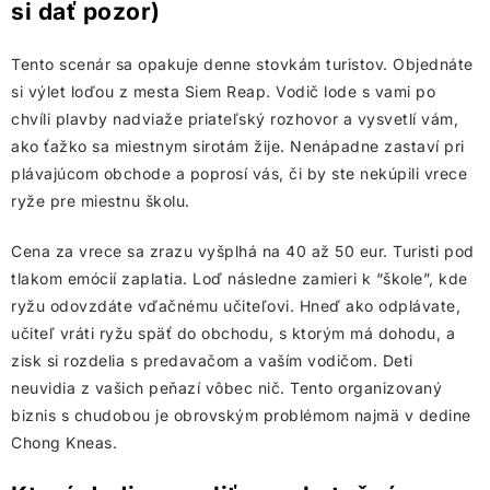
si dať pozor)
Tento scenár sa opakuje denne stovkám turistov. Objednáte
si výlet loďou z mesta Siem Reap. Vodič lode s vami po
chvíli plavby nadviaže priateľský rozhovor a vysvetlí vám,
ako ťažko sa miestnym sirotám žije. Nenápadne zastaví pri
plávajúcom obchode a poprosí vás, či by ste nekúpili vrece
ryže pre miestnu školu.
Cena za vrece sa zrazu vyšplhá na 40 až 50 eur. Turisti pod
tlakom emócií zaplatia. Loď následne zamieri k “škole”, kde
ryžu odovzdáte vďačnému učiteľovi. Hneď ako odplávate,
učiteľ vráti ryžu späť do obchodu, s ktorým má dohodu, a
zisk si rozdelia s predavačom a vaším vodičom. Deti
neuvidia z vašich peňazí vôbec nič. Tento organizovaný
biznis s chudobou je obrovským problémom najmä v dedine
Chong Kneas.