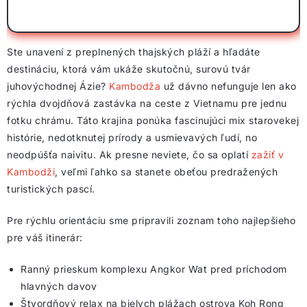
Ste unavení z preplnených thajských pláží a hľadáte
destináciu, ktorá vám ukáže skutočnú, surovú tvár
juhovýchodnej Ázie?
Kambodža
už dávno nefunguje len ako
rýchla dvojdňová zastávka na ceste z Vietnamu pre jednu
fotku chrámu. Táto krajina ponúka fascinujúci mix starovekej
histórie, nedotknutej prírody a usmievavých ľudí, no
neodpúšťa naivitu. Ak presne neviete, čo sa oplatí
zažiť v
Kambodži
, veľmi ľahko sa stanete obeťou predražených
turistických pascí.
Pre rýchlu orientáciu sme pripravili zoznam toho najlepšieho
pre váš itinerár:
Ranný prieskum komplexu Angkor Wat pred príchodom
hlavných davov
Štvordňový relax na bielych plážach ostrova Koh Rong