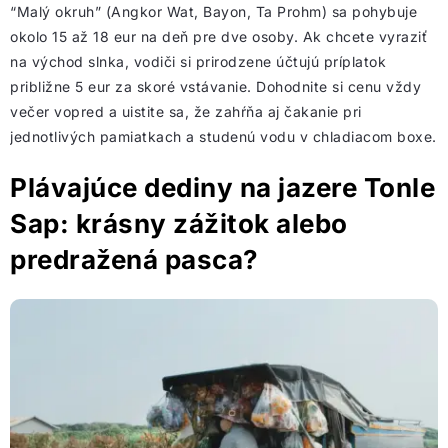
“Malý okruh” (Angkor Wat, Bayon, Ta Prohm) sa pohybuje
okolo 15 až 18 eur na deň pre dve osoby. Ak chcete vyraziť
na východ slnka, vodiči si prirodzene účtujú príplatok
približne 5 eur za skoré vstávanie. Dohodnite si cenu vždy
večer vopred a uistite sa, že zahŕňa aj čakanie pri
jednotlivých pamiatkach a studenú vodu v chladiacom boxe.
Plávajúce dediny na jazere Tonle
Sap: krásny zážitok alebo
predražená pasca?