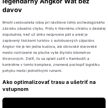
legendárny Angkor Wat bez
davov
Mnohí cestovatelia robia pri návšteve tohto archeologického
zázraku zásadnú chybu. Prídu k hlavnému chrámu o desiatej
dopoludnia, keď už slnko neúprosne páli a areál je
zaplavený tisíckami turistov z autobusových zájazdov.
Angkor nie je len jedna budova, ale obrovské staroveké
mesto roztrúsené na ploche vyše štyristo kilometrov
štvorcových. Zistiť, čo sa oplatí zažiť v Kambodži a
konkrétne v tomto komplexe, znamená pochopiť logistiku
pohybu medzi jednotlivými ruinami.
Ako optimalizovať trasu a ušetriť na
vstupnom