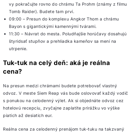
vy pokračujte rovno do chrámu Ta Prohm (známy z filmu
Tomb Raider). Budete tam prví.
09:00 – Presun do komplexu Angkor Thom a chrámu
Bayon s gigantickými kamennými tvárami.
11:30 – Návrat do mesta. Poludňajšie horúčavy dosahujú
štyridsať stupňov a prehliadka kameňov sa mení na
utrpenie.
Tuk-tuk na celý deň: aká je reálna
cena?
Na presun medzi chrámami budete potrebovať vlastný
odvoz. V meste Siem Reap vás bude oslovovať každý vodič
s ponukou na celodenný výlet. Ak si objednáte odvoz cez
hotelovú recepciu, zvyčajne zaplatíte prirážku vo výške
piatich až desiatich eur.
Reálna cena za celodenný prenájom tuk-tuku na takzvaný