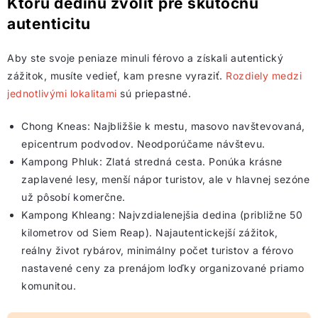
Ktorú dedinu zvoliť pre skutočnú
autenticitu
Aby ste svoje peniaze minuli férovo a získali autentický
zážitok, musíte vedieť, kam presne vyraziť.
Rozdiely medzi
jednotlivými lokalitami
sú priepastné.
Chong Kneas: Najbližšie k mestu, masovo navštevovaná,
epicentrum podvodov. Neodporúčame návštevu.
Kampong Phluk: Zlatá stredná cesta. Ponúka krásne
zaplavené lesy, menší nápor turistov, ale v hlavnej sezóne
už pôsobí komerčne.
Kampong Khleang: Najvzdialenejšia dedina (približne 50
kilometrov od Siem Reap). Najautentickejší zážitok,
reálny život rybárov, minimálny počet turistov a
férovo
nastavené ceny
za prenájom loďky organizované priamo
komunitou.