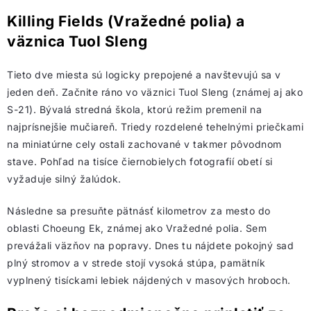
Killing Fields (Vražedné polia) a
väznica Tuol Sleng
Tieto dve miesta sú logicky prepojené a navštevujú sa v
jeden deň. Začnite ráno vo väznici Tuol Sleng (známej aj ako
S-21). Bývalá stredná škola, ktorú režim premenil na
najprísnejšie mučiareň. Triedy rozdelené tehelnými priečkami
na miniatúrne cely ostali zachované v takmer pôvodnom
stave. Pohľad na tisíce čiernobielych fotografií obetí si
vyžaduje silný žalúdok.
Následne sa presuňte pätnásť kilometrov za mesto do
oblasti Choeung Ek, známej ako Vražedné polia. Sem
prevážali väzňov na popravy. Dnes tu nájdete pokojný sad
plný stromov a v strede stojí vysoká stúpa, pamätník
vyplnený tisíckami lebiek nájdených v masových hroboch.