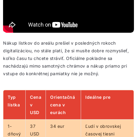
Nákup lístkov do areálu prešiel v posledných rokoch
digitalizáciou, no stále platí, že si musíte dobre rozmyslieť,
koľko času tu chcete stráviť. Oficiálne pokladne sa
nachádzajú mimo samotných chrámov a nákup priamo pri
vstupe do konkrétnej pamiatky nie je možný.
Typ
Cena
Orientačná
Ideálne pre
lístka
v
cena v
USD
eurách
1-
37
34 eur
Ľudí v obrovskej
dňový
USD
časovej tiesni