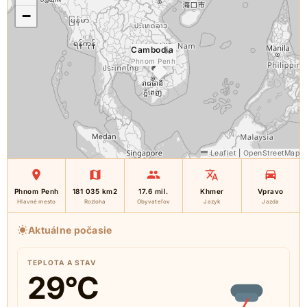
−
Cambodia
×
Phnom Penh
Leaflet
|
OpenStreetMap
Phnom Penh
181 035 km2
17.6 mil.
Khmer
Vpravo
Hlavné mesto
Rozloha
Obyvateľov
Jazyk
Jazda
Aktuálne počasie
TEPLOTA A STAV
29
°C