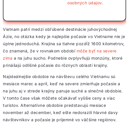
osobných údajov
.
Vietnam patrí medzi obľúbené destinácie juhovýchodnej
Ázie, no otázka kedy je najlepšie počasie vo Vietname nie je
úplne jednoduchá. Krajina sa tiahne pozdĺž 1600 kilometrov,
čo znamená, že v rovnakom období
môže byť na severe
zima
a na juhu sucho. Podnebie ovplyvňujú monzúny, ktoré
prinášajú odlišné počasie do rôznych oblastí krajiny.
Najideálnejšie obdobie na návštevu celého Vietnamu sú
mesiace marec a apríl, keď na severe zmierňuje počasie a
na juhu aj v strede krajiny panuje suché a slnečné obdobie.
V tomto čase však môžete očakávať vyššie ceny a viac
turistov. Alternatívne obdobie predstavujú mesiace
november až december, keď ešte nedorazili hlavné davy
návštevníkov a počasie je príjemné vo väčšine regiónov.