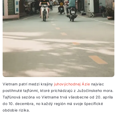
Vietnam patrí medzi krajiny
juhovýchodnej Ázie
najviac
postihnuté tajfúnmi, ktoré prichádzajú z Južočínskeho mora.
Tajfúnová sezóna vo Vietname trvá všeobecne od 20. apríla
do 10. decembra, no každý región má svoje špecifické
obdobie rizika.