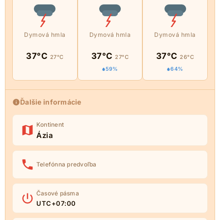
Dymová hmla
Dymová hmla
Dymová hmla
37°C
37°C
37°C
27°C
27°C
26°C
59%
64%
Ďalšie informácie
Kontinent
Ázia
Telefónna predvoľba
Časové pásma
UTC+07:00