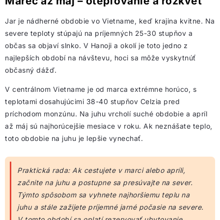
Marec až máj – otepľovanie a rozkvet
Jar je nádherné obdobie vo Vietname, keď krajina kvitne. Na
severe teploty stúpajú na príjemných 25-30 stupňov a
občas sa objaví slnko. V Hanoji a okolí je toto jedno z
najlepších období na návštevu, hoci sa môže vyskytnúť
občasný dážď.
V centrálnom Vietname je od marca extrémne horúco, s
teplotami dosahujúcimi 38-40 stupňov Celzia pred
príchodom monzúnu. Na juhu vrcholí suché obdobie a apríl
až máj sú najhorúcejšie mesiace v roku. Ak neznášate teplo,
toto obdobie na juhu je lepšie vynechať.
Praktická rada: Ak cestujete v marci alebo apríli,
začnite na juhu a postupne sa presúvajte na sever.
Týmto spôsobom sa vyhnete najhoršiemu teplu na
juhu a stále zažijete príjemné jarné počasie na severe.
V tomto období sa oplatí rezervovať ubytovanie