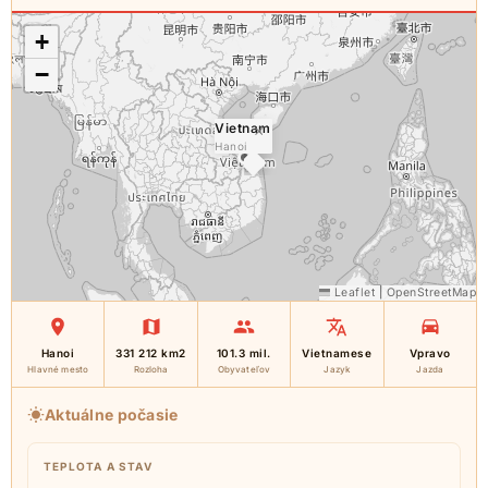
+
−
Vietnam
×
Hanoi
Leaflet
|
OpenStreetMap
Hanoi
331 212 km2
101.3 mil.
Vietnamese
Vpravo
Hlavné mesto
Rozloha
Obyvateľov
Jazyk
Jazda
Aktuálne počasie
TEPLOTA A STAV