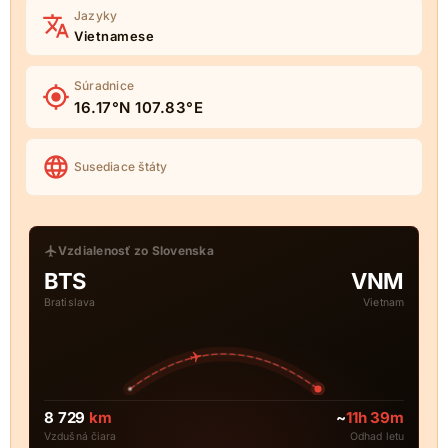
Jazyky
Vietnamese
Súradnice
16.17°N 107.83°E
Susediace štáty
Vzdialenosť zo Slovenska
BTS
VNM
Bratislava
Vietnam
8 729
km
~
11h 39m
Vzdušná čiara
Odhad letu