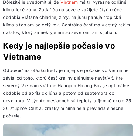
Dôležité je uvedomiť si, že
Vietnam
má tri výrazne odlišné
klimatické zóny. Zatiaľ čo na severe zažijete štyri ročné
obdobia vrátane chladnej zimy, na juhu panuje tropická
klíma s teplom po celý rok. Centrálna časť má vlastný režim
dažďov, ktorý sa nekryje ani so severom, ani s juhom.
Kedy je najlepšie počasie vo
Vietname
Odpoveď na otázku kedy je najlepšie počasie vo Vietname
závisí od toho, ktorú časť krajiny plánujete navštíviť. Pre
severný Vietnam vrátane Hanoja a Halong Bay je optimálne
obdobie od apríla do júna a potom od septembra do
novembra. V týchto mesiacoch sú teploty príjemné okolo 25-
30 stupňov Celzia, zrážky minimálne a prevláda slnečné
počasie.