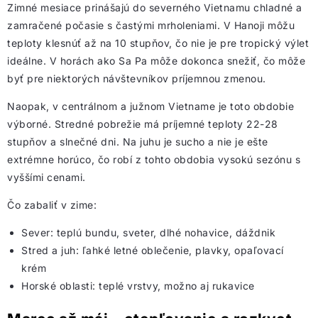
Zimné mesiace prinášajú do severného Vietnamu chladné a
zamračené počasie s častými mrholeniami. V Hanoji môžu
teploty klesnúť až na 10 stupňov, čo nie je pre tropický výlet
ideálne. V horách ako Sa Pa môže dokonca snežiť, čo môže
byť pre niektorých návštevníkov príjemnou zmenou.
Naopak, v centrálnom a južnom Vietname je toto obdobie
výborné. Stredné pobrežie má príjemné teploty 22-28
stupňov a slnečné dni. Na juhu je sucho a nie je ešte
extrémne horúco, čo robí z tohto obdobia vysokú sezónu s
vyššími cenami.
Čo zabaliť v zime:
Sever: teplú bundu, sveter, dlhé nohavice, dáždnik
Stred a juh: ľahké letné oblečenie, plavky, opaľovací
krém
Horské oblasti: teplé vrstvy, možno aj rukavice