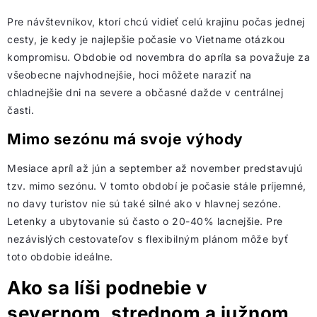
Pre návštevníkov, ktorí chcú vidieť celú krajinu počas jednej
cesty, je kedy je najlepšie počasie vo Vietname otázkou
kompromisu. Obdobie od novembra do apríla sa považuje za
všeobecne najvhodnejšie, hoci môžete naraziť na
chladnejšie dni na severe a občasné dažde v centrálnej
časti.
Mimo sezónu má svoje výhody
Mesiace apríl až jún a september až november predstavujú
tzv. mimo sezónu. V tomto období je počasie stále príjemné,
no davy turistov nie sú také silné ako v hlavnej sezóne.
Letenky a ubytovanie sú často o 20-40% lacnejšie. Pre
nezávislých cestovateľov s flexibilným plánom môže byť
toto obdobie ideálne.
Ako sa líši podnebie v
severnom, strednom a južnom