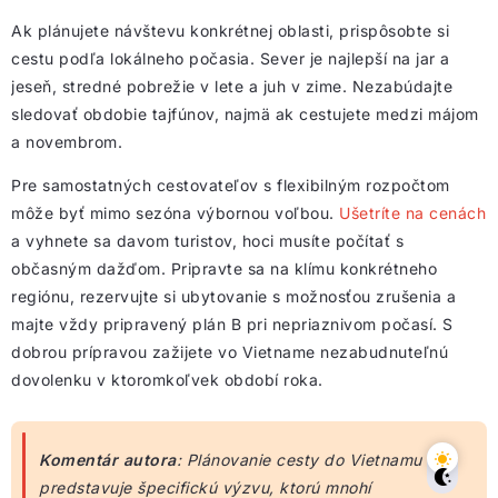
Ak plánujete návštevu konkrétnej oblasti, prispôsobte si
cestu podľa lokálneho počasia. Sever je najlepší na jar a
jeseň, stredné pobrežie v lete a juh v zime. Nezabúdajte
sledovať obdobie tajfúnov, najmä ak cestujete medzi májom
a novembrom.
Pre samostatných cestovateľov s flexibilným rozpočtom
môže byť mimo sezóna výbornou voľbou.
Ušetríte na cenách
a vyhnete sa davom turistov, hoci musíte počítať s
občasným dažďom. Pripravte sa na klímu konkrétneho
regiónu, rezervujte si ubytovanie s možnosťou zrušenia a
majte vždy pripravený plán B pri nepriaznivom počasí. S
dobrou prípravou zažijete vo Vietname nezabudnuteľnú
dovolenku v ktoromkoľvek období roka.
Komentár autora
: Plánovanie cesty do Vietnamu
predstavuje špecifickú výzvu, ktorú mnohí