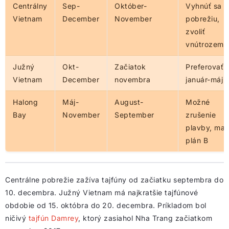
Centrálny
Sep-
Október-
Vyhnúť sa
Vietnam
December
November
pobrežiu,
zvoliť
vnútrozemi
Južný
Okt-
Začiatok
Preferovať
Vietnam
December
novembra
január-máj
Halong
Máj-
August-
Možné
Bay
November
September
zrušenie
plavby, mať
plán B
Centrálne pobrežie zažíva tajfúny od začiatku septembra do
10. decembra. Južný Vietnam má najkratšie tajfúnové
obdobie od 15. októbra do 20. decembra. Príkladom bol
ničivý
tajfún Damrey
, ktorý zasiahol Nha Trang začiatkom