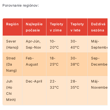
Porovnanie regiónov:
Región
Najlepšie
Teploty
Teploty
Daždivá
počasie
v zime
v lete
sezóna
Sever
Apr-Jún,
10-
30-
Máj-
(Hanoj)
Sep-Nov
20°C
40°C
Septembe
Stred
Feb-
18-
30-
Sep-
(Da
August
25°C
38°C
December
Nang)
Juh
Dec-Apríl
22-
28-
Máj-
(Ho
32°C
35°C
November
Chi
Minh)