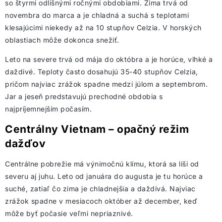
so štyrmi odlišnými ročnými obdobiami. Zima trvá od
novembra do marca a je chladná a suchá s teplotami
klesajúcimi niekedy až na 10 stupňov Celzia. V horských
oblastiach môže dokonca snežiť.
Leto na severe trvá od mája do októbra a je horúce, vlhké a
daždivé. Teploty často dosahujú 35-40 stupňov Celzia,
pričom najviac zrážok spadne medzi júlom a septembrom.
Jar a jeseň predstavujú prechodné obdobia s
najpríjemnejším počasím.
Centrálny Vietnam – opačný režim
dažďov
Centrálne pobrežie má výnimočnú klímu, ktorá sa líši od
severu aj juhu. Leto od januára do augusta je tu horúce a
suché, zatiaľ čo zima je chladnejšia a daždivá. Najviac
zrážok spadne v mesiacoch október až december, keď
môže byť počasie veľmi nepriaznivé.