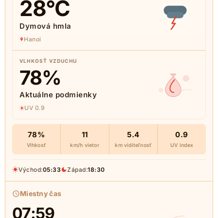
28
°C
Dymová hmla
Hanoi
VLHKOSŤ VZDUCHU
78
%
Aktuálne podmienky
UV 0.9
78%
11
5.4
0.9
Vlhkosť
km/h vietor
km viditeľnosť
UV index
Východ:
05:33
Západ:
18:30
Miestny čas
07:59