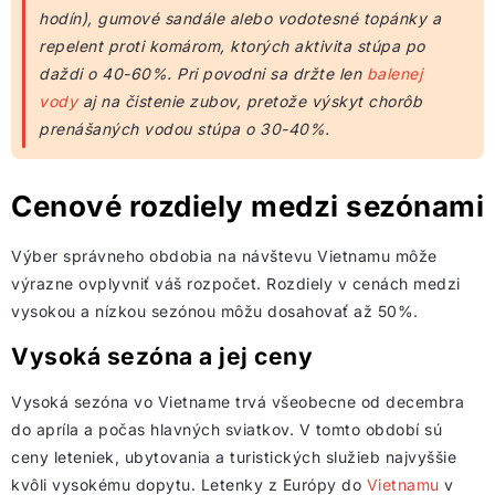
hodín), gumové sandále alebo vodotesné topánky a
repelent proti komárom, ktorých aktivita stúpa po
daždi o 40-60%. Pri povodni sa držte len
balenej
vody
aj na čistenie zubov, pretože výskyt chorôb
prenášaných vodou stúpa o 30-40%.
Cenové rozdiely medzi sezónami
Výber správneho obdobia na návštevu Vietnamu môže
výrazne ovplyvniť váš rozpočet. Rozdiely v cenách medzi
vysokou a nízkou sezónou môžu dosahovať až 50%.
Vysoká sezóna a jej ceny
Vysoká sezóna vo Vietname trvá všeobecne od decembra
do apríla a počas hlavných sviatkov. V tomto období sú
ceny leteniek, ubytovania a turistických služieb najvyššie
kvôli vysokému dopytu. Letenky z Európy do
Vietnamu
v