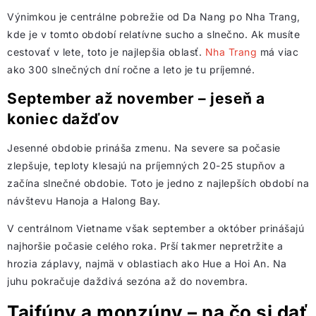
Výnimkou je centrálne pobrežie od Da Nang po Nha Trang,
kde je v tomto období relatívne sucho a slnečno. Ak musíte
cestovať v lete, toto je najlepšia oblasť.
Nha Trang
má viac
ako 300 slnečných dní ročne a leto je tu príjemné.
September až november – jeseň a
koniec dažďov
Jesenné obdobie prináša zmenu. Na severe sa počasie
zlepšuje, teploty klesajú na príjemných 20-25 stupňov a
začína slnečné obdobie. Toto je jedno z najlepších období na
návštevu Hanoja a Halong Bay.
V centrálnom Vietname však september a október prinášajú
najhoršie počasie celého roka. Prší takmer nepretržite a
hrozia záplavy, najmä v oblastiach ako Hue a Hoi An. Na
juhu pokračuje daždivá sezóna až do novembra.
Tajfúny a monzúny – na čo si dať