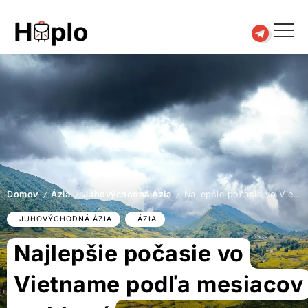
Domov
Ázia
Juhovýchodná Ázia
Najlepšie počasie vo Vietname podľa mesiacov a oblastí
/
/
/
JUHOVÝCHODNÁ ÁZIA
ÁZIA
Najlepšie počasie vo
Vietname podľa mesiacov