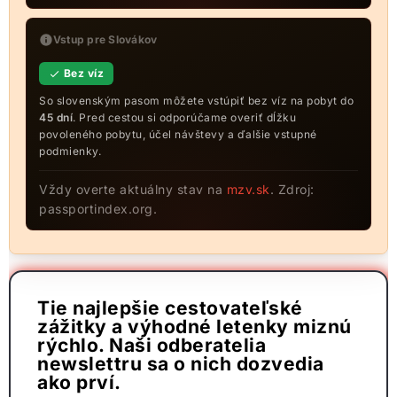
Vstup pre Slovákov
Bez víz
So slovenským pasom môžete vstúpiť bez víz na pobyt do
45 dní
. Pred cestou si odporúčame overiť dĺžku
povoleného pobytu, účel návštevy a ďalšie vstupné
podmienky.
Vždy overte aktuálny stav na
mzv.sk
. Zdroj:
passportindex.org.
Tie najlepšie cestovateľské
zážitky a výhodné letenky miznú
rýchlo. Naši odberatelia
newslettru sa o nich dozvedia
ako prví.