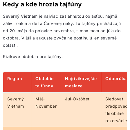
Kedy a kde hrozia tajfúny
Severný Vietnam je najviac zasiahnutou oblasťou, najmä
záliv Tonkin a delta Červenej rieky. Tu tajfúny prichádzajú
od 20. mája do polovice novembra, s maximom od júla do
októbra. V júli a auguste zvyčajne postihujú len severné
oblasti.
Rizikové obdobia pre tajfúny:
Región
Obdobie
Najrizikovejšie
Odporúčan
tajfúnov
mesiace
Severný
Máj-
Júl-Október
Sledovať
Vietnam
November
predpovede
flexibilné
rezervácie