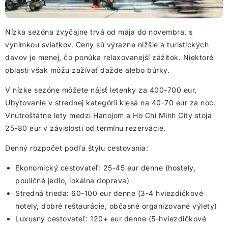
Nízka sezóna zvyčajne trvá od mája do novembra, s
výnimkou sviatkov. Ceny sú výrazne nižšie a turistických
davov je menej, čo ponúka relaxovanejší zážitok. Niektoré
oblasti však môžu zažívať dažde alebo búrky.
V nízke sezóne môžete nájsť letenky za 400-700 eur.
Ubytovanie v strednej kategórii klesá na 40-70 eur za noc.
Vnútroštátne lety medzi Hanojom a Ho Chi Minh City stoja
25-80 eur v závislosti od termínu rezervácie.
Denný rozpočet podľa štýlu cestovania:
Ekonomický cestovateľ: 25-45 eur denne (hostely,
pouličné jedlo
, lokálna
doprava
)
Stredná trieda: 60-100 eur denne (3-4 hviezdičkové
hotely, dobré reštaurácie, občasné organizované výlety)
Luxusný cestovateľ: 120+ eur denne (5-hviezdičkové