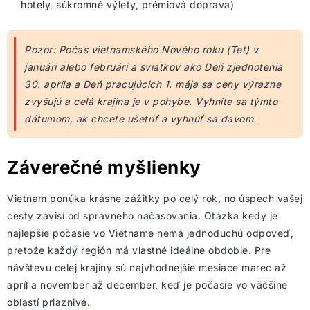
hotely, súkromné výlety, prémiová doprava)
Pozor: Počas vietnamského Nového roku (Tet) v
januári alebo februári a sviatkov ako Deň zjednotenia
30. apríla a Deň pracujúcich 1. mája sa ceny výrazne
zvyšujú a celá krajina je v pohybe. Vyhnite sa týmto
dátumom, ak chcete ušetriť a vyhnúť sa davom.
Záverečné myšlienky
Vietnam ponúka krásne zážitky po celý rok, no úspech vašej
cesty závisí od správneho načasovania. Otázka kedy je
najlepšie počasie vo Vietname nemá jednoduchú odpoveď,
pretože každý región má vlastné ideálne obdobie. Pre
návštevu celej krajiny sú najvhodnejšie mesiace marec až
apríl a november až december, keď je počasie vo väčšine
oblastí priaznivé.