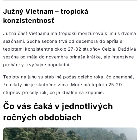
Južný Vietnam – tropická
konzistentnosť
Južná časť Vietnamu má tropickú monzúnovú klímu s dvoma
sezónami. Suchá sezóna trvá od decembra do apríla s
teplotami konzistentne okolo 27-32 stupňov Celzia. Daždivá
sezóna od mája do novembra prináša krátke, ale intenzívne
prehánky, zvyčajne popoludní.
Teploty na juhu sú stabilné počas celého roka, čo znamená,
že nikdy nie je skutočne zima. More má teplotu 25-29
stupňov po celý rok, čo je ideálne na kúpanie.
Čo vás čaká v jednotlivých
ročných obdobiach