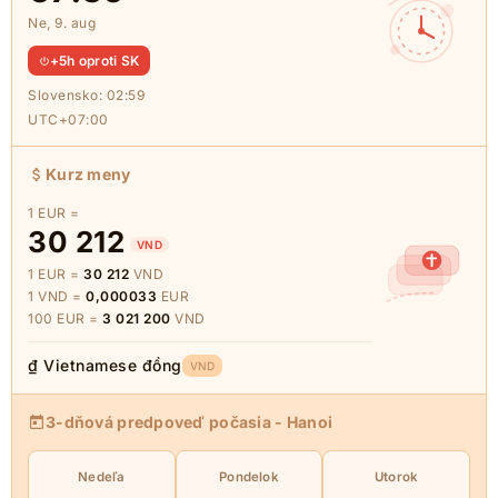
Ne, 9. aug
+5h oproti SK
Slovensko:
02:59
UTC+07:00
Kurz meny
1 EUR =
30 212
VND
1 EUR =
30 212
VND
1 VND =
0,000033
EUR
100 EUR =
3 021 200
VND
₫ Vietnamese đồng
VND
3-dňová predpoveď počasia - Hanoi
Nedeľa
Pondelok
Utorok