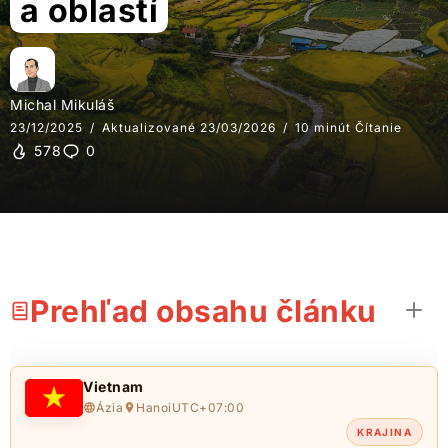
a oblastí
Michal Mikuláš
23/12/2025
Aktualizované 23/03/2026
10 minút Čítanie
578
0
Prehľad obsahu článku
Vietnam
Ázia
Hanoi
UTC+07:00
KRAJINA