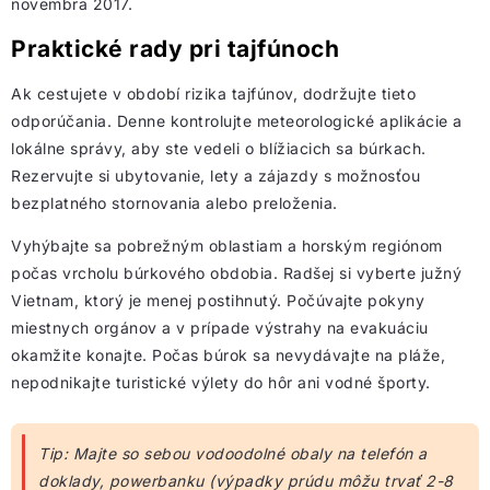
novembra 2017.
Praktické rady pri tajfúnoch
Ak cestujete v období rizika tajfúnov, dodržujte tieto
odporúčania. Denne kontrolujte meteorologické aplikácie a
lokálne správy, aby ste vedeli o blížiacich sa búrkach.
Rezervujte si ubytovanie, lety a zájazdy s možnosťou
bezplatného stornovania alebo preloženia.
Vyhýbajte sa pobrežným oblastiam a horským regiónom
počas vrcholu búrkového obdobia. Radšej si vyberte južný
Vietnam, ktorý je menej postihnutý. Počúvajte pokyny
miestnych orgánov a v prípade výstrahy na evakuáciu
okamžite konajte. Počas búrok sa nevydávajte na pláže,
nepodnikajte turistické výlety do hôr ani vodné športy.
Tip: Majte so sebou vodoodolné obaly na telefón a
doklady, powerbanku (výpadky prúdu môžu trvať 2-8