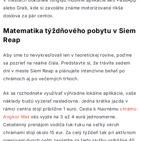
alebo Grab, kde si zavoláte známe motorizované rikše
doslova za pár centov.
Matematika týždňového pobytu v Siem
Reap
Aby sme to nevykresľovali len v teoretickej rovine, poďme
sa pozrieť na reálne čísla. Predstavte si, že trávite sedem
dní v meste Siem Reap a plánujete intenzívne behať po
chrámoch aj po večerných trhoch.
Ak sa rozhodnete využívať výhradne lokálne aplikácie, vaše
náklady budú vyzerať nasledovne. Jedna krátka jazda v
rámci centra stojí približne 1 euro. Cesta k hlavnému
chrámu
Angkor Wat
vás vyjde na 3 až 4 eurá jednosmerne.
Celodenný prenájom vodiča tuk-tuku na veľký okruh
chrámami stojí okolo 15 eur. Za celý týždeň tak pri aktívnom
presúvaní dvoch osôb zaplatíte za tieto služby približne 40