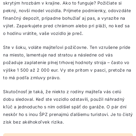
skrytým hrozbám v krajine. Ako to funguje? Požičiate si
pekný, novší model vozidla. Prijmete podmienky, odovzdáte
finančný depozit, prípadne bohužiaľ aj pas, a vyrazíte na
výlet. Zaparkujete pred chrámom alebo pri pláži, no keď sa
o hodinu vrátite, vaše vozidlo je preč.
Ste v šoku, voláte majiteľovi požičovne. Ten vzrušene príde
na miesto, lamentuje nad stratou a následne od vás
požaduje zaplatenie plnej trhovej hodnoty stroja – často vo
výške 1 500 až 2 000 eur. Vy ste pritom v pasci, pretože na
to má podľa zmluvy právo.
Skutočnosť je taká, že niekto z rodiny majiteľa vás celú
dobu sledoval. Keď ste vozidlo odstavili, použil náhradný
kľúč a jednoducho s ním odišiel späť do garáže. O pár dní
neskôr ho s inou ŠPZ prenajmú ďalšiemu turistovi. Je to čistý
zisk bez akéhokoľvek rizika.