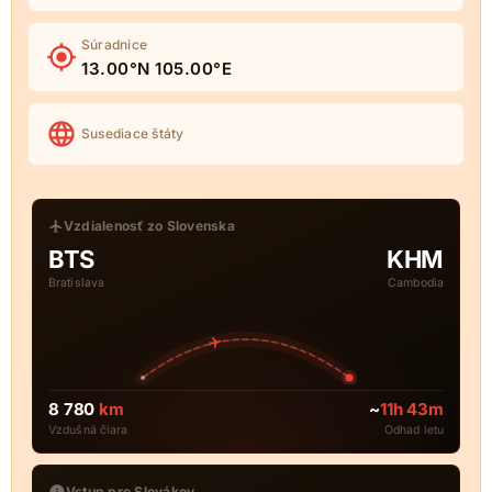
Súradnice
13.00°N 105.00°E
Susediace štáty
Vzdialenosť zo Slovenska
BTS
KHM
Bratislava
Cambodia
8 780
km
~
11h 43m
Vzdušná čiara
Odhad letu
Vstup pre Slovákov