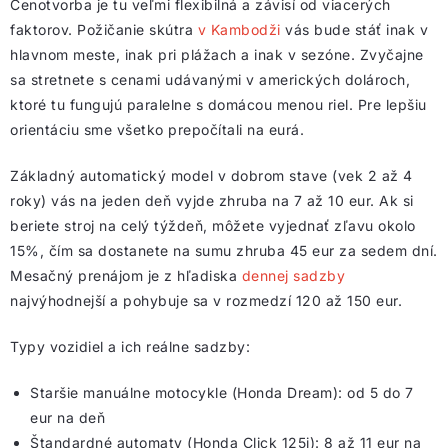
Cenotvorba je tu veľmi flexibilná a závisí od viacerých
faktorov. Požičanie skútra
v Kambodži
vás bude stáť inak v
hlavnom meste, inak pri plážach a inak v sezóne. Zvyčajne
sa stretnete s cenami udávanými v amerických dolároch,
ktoré tu fungujú paralelne s domácou menou riel. Pre lepšiu
orientáciu sme všetko prepočítali na eurá.
Základný automatický model v dobrom stave (vek 2 až 4
roky) vás na jeden deň vyjde zhruba na 7 až 10 eur. Ak si
beriete stroj na celý týždeň, môžete vyjednať zľavu okolo
15%, čím sa dostanete na sumu zhruba 45 eur za sedem dní.
Mesačný prenájom je z hľadiska
dennej sadzby
najvýhodnejší a pohybuje sa v rozmedzí 120 až 150 eur.
Typy vozidiel a ich reálne sadzby:
Staršie manuálne motocykle (Honda Dream): od 5 do 7
eur na deň
Štandardné automaty (Honda Click 125i): 8 až 11 eur na