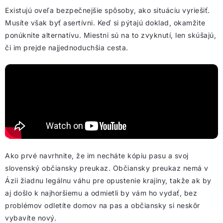
Existujú oveľa bezpečnejšie spôsoby, ako situáciu vyriešiť.
Musíte však byť asertívni. Keď si pýtajú doklad, okamžite
ponúknite alternatívu. Miestni sú na to zvyknutí, len skúšajú,
či im prejde najjednoduchšia cesta.
Ako prvé navrhnite, že im necháte kópiu pasu a svoj
slovenský občiansky preukaz. Občiansky preukaz nemá v
Ázii žiadnu legálnu váhu pre opustenie krajiny, takže ak by
aj došlo k najhoršiemu a odmietli by vám ho vydať, bez
problémov odletíte domov na pas a občiansky si neskôr
vybavíte nový.