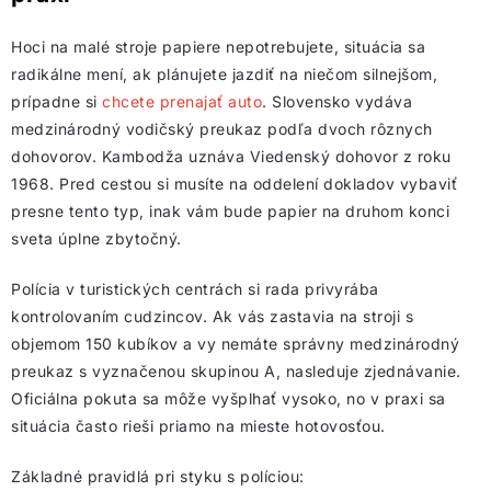
Hoci na malé stroje papiere nepotrebujete, situácia sa
radikálne mení, ak plánujete jazdiť na niečom silnejšom,
prípadne si
chcete prenajať auto
. Slovensko vydáva
medzinárodný vodičský preukaz podľa dvoch rôznych
dohovorov. Kambodža uznáva Viedenský dohovor z roku
1968. Pred cestou si musíte na oddelení dokladov vybaviť
presne tento typ, inak vám bude papier na druhom konci
sveta úplne zbytočný.
Polícia v turistických centrách si rada privyrába
kontrolovaním cudzincov. Ak vás zastavia na stroji s
objemom 150 kubíkov a vy nemáte správny medzinárodný
preukaz s vyznačenou skupinou A, nasleduje zjednávanie.
Oficiálna pokuta sa môže vyšplhať vysoko, no v praxi sa
situácia často rieši priamo na mieste hotovosťou.
Základné pravidlá pri styku s políciou: