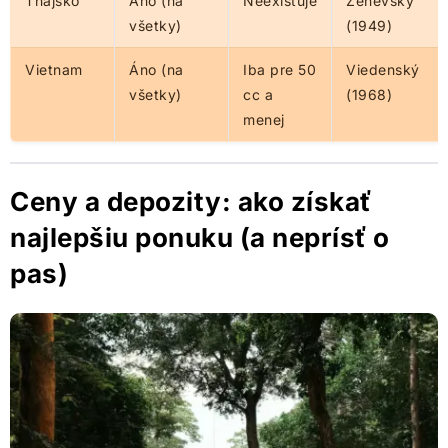
Thajsko
Áno (na
Neexistuje
Ženevský
všetky)
(1949)
Vietnam
Áno (na
Iba pre 50
Viedenský
všetky)
cc a
(1968)
menej
Ceny a depozity: ako získať
najlepšiu ponuku (a neprísť o
pas)