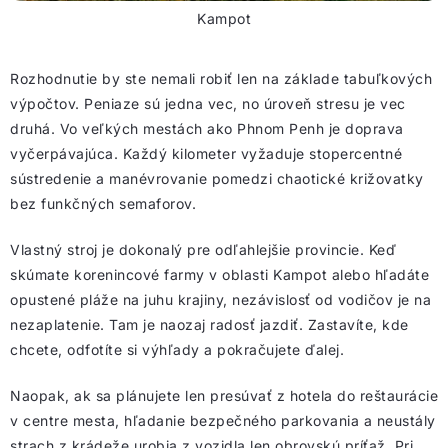
Kampot
Rozhodnutie by ste nemali robiť len na základe tabuľkových
výpočtov. Peniaze sú jedna vec, no úroveň stresu je vec
druhá. Vo veľkých mestách ako Phnom Penh je doprava
vyčerpávajúca. Každý kilometer vyžaduje stopercentné
sústredenie a manévrovanie pomedzi chaotické križovatky
bez funkčných semaforov.
Vlastný stroj je dokonalý pre odľahlejšie provincie. Keď
skúmate korenincové farmy v oblasti Kampot alebo hľadáte
opustené pláže na juhu krajiny, nezávislosť od vodičov je na
nezaplatenie. Tam je naozaj radosť jazdiť. Zastavíte, kde
chcete, odfotíte si výhľady a pokračujete ďalej.
Naopak, ak sa plánujete len presúvať z hotela do reštaurácie
v centre mesta, hľadanie bezpečného parkovania a neustály
strach z krádeže urobia z vozidla len obrovskú príťaž. Pri