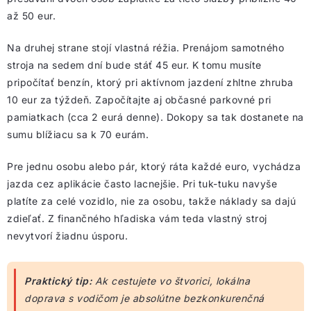
až 50 eur.
Na druhej strane stojí vlastná réžia. Prenájom samotného
stroja na sedem dní bude stáť 45 eur. K tomu musíte
pripočítať benzín, ktorý pri aktívnom jazdení zhltne zhruba
10 eur za týždeň. Započítajte aj občasné parkovné pri
pamiatkach (cca 2 eurá denne). Dokopy sa tak dostanete na
sumu blížiacu sa k 70 eurám.
Pre jednu osobu alebo pár, ktorý ráta každé euro, vychádza
jazda cez aplikácie často lacnejšie. Pri tuk-tuku navyše
platíte za celé vozidlo, nie za osobu, takže náklady sa dajú
zdieľať. Z finančného hľadiska vám teda vlastný stroj
nevytvorí žiadnu úsporu.
Praktický tip:
Ak cestujete vo štvorici, lokálna
doprava s vodičom je absolútne bezkonkurenčná