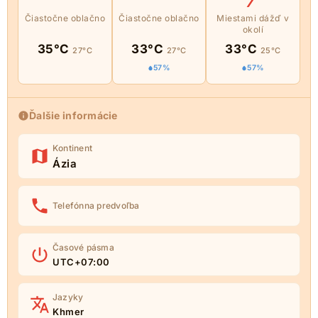
Čiastočne oblačno
Čiastočne oblačno
Miestami dážď v
okolí
35°C
33°C
33°C
27°C
27°C
25°C
57%
57%
Ďalšie informácie
Kontinent
Ázia
Telefónna predvoľba
Časové pásma
UTC+07:00
Jazyky
Khmer