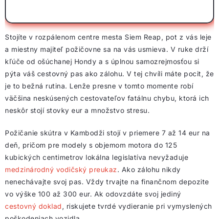
Stojíte v rozpálenom centre mesta Siem Reap, pot z vás leje
a miestny majiteľ požičovne sa na vás usmieva. V ruke drží
kľúče od ošúchanej Hondy a s úplnou samozrejmosťou si
pýta váš cestovný pas ako zálohu. V tej chvíli máte pocit, že
je to bežná rutina. Lenže presne v tomto momente robí
väčšina neskúsených cestovateľov fatálnu chybu, ktorá ich
neskôr stojí stovky eur a množstvo stresu.
Požičanie skútra v Kambodži stojí v priemere 7 až 14 eur na
deň, pričom pre modely s objemom motora do 125
kubických centimetrov lokálna legislatíva nevyžaduje
medzinárodný vodičský preukaz
. Ako zálohu nikdy
nenechávajte svoj pas. Vždy trvajte na finančnom depozite
vo výške 100 až 300 eur. Ak odovzdáte svoj jediný
cestovný doklad
, riskujete tvrdé vydieranie pri vymyslených
poškodeniach vozidla.