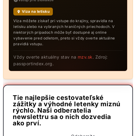
Víza na letisku
Víza môžete získať pri vstupe do krajiny, spravidla na
letisku alebo na vybraných hraničných priechodoch. V
niektorých prípadoch môže byť dostupné aj online
vybavenie pred odletom, preto si vždy overte aktuálne
pravidlá vstupu.
Vždy overte aktuálny stav na
mzv.sk
. Zdroj:
passportindex.org.
Tie najlepšie cestovateľské
zážitky a výhodné letenky miznú
rýchlo. Naši odberatelia
newslettru sa o nich dozvedia
ako prví.