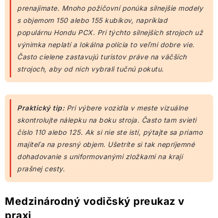
prenajímate. Mnoho požičovní ponúka silnejšie modely
s objemom 150 alebo 155 kubíkov, napríklad
populárnu Hondu PCX. Pri týchto silnejších strojoch už
výnimka neplatí a lokálna polícia to veľmi dobre vie.
Často cielene zastavujú turistov práve na väčších
strojoch, aby od nich vybrali tučnú pokutu.
Praktický tip:
Pri výbere vozidla v meste vizuálne
skontrolujte nálepku na boku stroja. Často tam svieti
číslo 110 alebo 125. Ak si nie ste istí, pýtajte sa priamo
majiteľa na presný objem. Ušetríte si tak nepríjemné
dohadovanie s uniformovanými zložkami na kraji
prašnej cesty.
Medzinárodný vodičský preukaz v
praxi