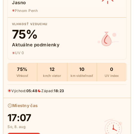
Jasno
Phnom Penh
VLHKOSŤ VZDUCHU
75
%
Aktuálne podmienky
UV 0
75%
12
10
0
Vlhkosť
km/h vietor
km viditeľnosť
UV index
Východ:
05:48
Západ:
18:23
Miestny čas
17:07
So, 8. aug