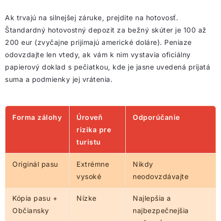
Ak trvajú na silnejšej záruke, prejdite na hotovosť.
Štandardný hotovostný depozit za bežný skúter je 100 až
200 eur (zvyčajne prijímajú americké doláre). Peniaze
odovzdajte len vtedy, ak vám k nim vystavia oficiálny
papierový doklad s pečiatkou, kde je jasne uvedená prijatá
suma a podmienky jej vrátenia.
Forma zálohy
Úroveň
Odporúčanie
rizika pre
turistu
Originál pasu
Extrémne
Nikdy
vysoké
neodovzdávajte
Kópia pasu +
Nízke
Najlepšia a
Občiansky
najbezpečnejšia