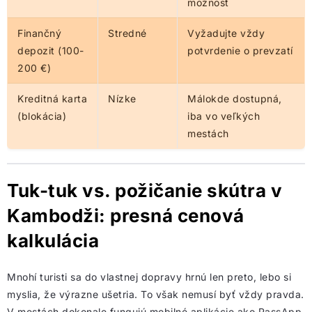
možnosť
Finančný
Stredné
Vyžadujte vždy
depozit (100-
potvrdenie o prevzatí
200 €)
Kreditná karta
Nízke
Málokde dostupná,
(blokácia)
iba vo veľkých
mestách
Tuk-tuk vs. požičanie skútra v
Kambodži: presná cenová
kalkulácia
Mnohí turisti sa do vlastnej dopravy hrnú len preto, lebo si
myslia, že výrazne ušetria. To však nemusí byť vždy pravda.
V mestách dokonale fungujú mobilné aplikácie ako PassApp