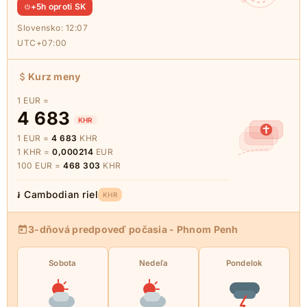
+5h oproti SK
Slovensko:
12:07
UTC+07:00
Kurz meny
1 EUR =
4 683
KHR
1 EUR =
4 683
KHR
1 KHR =
0,000214
EUR
100 EUR =
468 303
KHR
៛ Cambodian riel
KHR
3-dňová predpoveď počasia - Phnom Penh
Sobota
Nedeľa
Pondelok