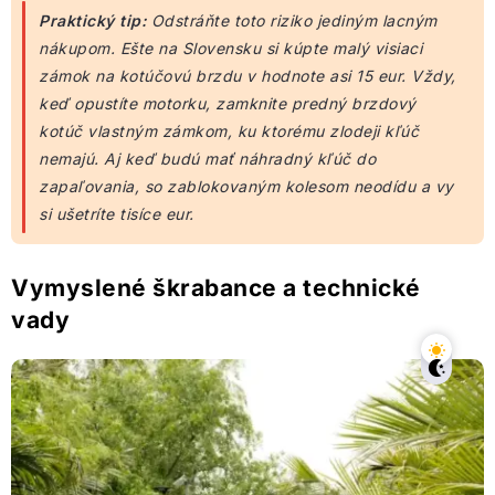
Praktický tip:
Odstráňte toto riziko jediným lacným
nákupom. Ešte na Slovensku si kúpte malý visiaci
zámok na kotúčovú brzdu v hodnote asi 15 eur. Vždy,
keď opustíte motorku, zamknite predný brzdový
kotúč vlastným zámkom, ku ktorému zlodeji kľúč
nemajú. Aj keď budú mať náhradný kľúč do
zapaľovania, so zablokovaným kolesom neodídu a vy
si ušetríte tisíce eur.
Vymyslené škrabance a technické
vady