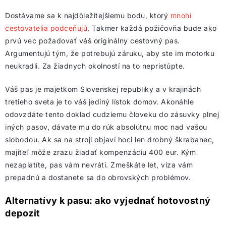
Dostávame sa k najdôležitejšiemu bodu, ktorý
mnohí
cestovatelia podceňujú
. Takmer každá požičovňa bude ako
prvú vec požadovať váš originálny cestovný pas.
Argumentujú tým, že potrebujú záruku, aby ste im motorku
neukradli. Za žiadnych okolností na to nepristúpte.
Váš pas je majetkom Slovenskej republiky a v krajinách
tretieho sveta je to váš jediný lístok domov. Akonáhle
odovzdáte tento doklad cudziemu človeku do zásuvky plnej
iných pasov, dávate mu do rúk absolútnu moc nad vašou
slobodou. Ak sa na stroji objaví hoci len drobný škrabanec,
majiteľ môže zrazu žiadať kompenzáciu 400 eur. Kým
nezaplatíte, pas vám nevráti. Zmeškáte let, víza vám
prepadnú a dostanete sa do obrovských problémov.
Alternatívy k pasu: ako vyjednať hotovostný
depozit