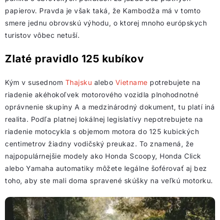
papierov. Pravda je však taká, že Kambodža má v tomto
smere jednu obrovskú výhodu, o ktorej mnoho európskych
turistov vôbec netuší.
Zlaté pravidlo 125 kubíkov
Kým v susednom
Thajsku
alebo
Vietname
potrebujete na
riadenie akéhokoľvek motorového vozidla plnohodnotné
oprávnenie skupiny A a medzinárodný dokument, tu platí iná
realita. Podľa platnej lokálnej legislatívy nepotrebujete na
riadenie motocykla s objemom motora do 125 kubických
centimetrov žiadny vodičský preukaz. To znamená, že
najpopulárnejšie modely ako Honda Scoopy, Honda Click
alebo Yamaha automatiky môžete legálne šoférovať aj bez
toho, aby ste mali doma spravené skúšky na veľkú motorku.