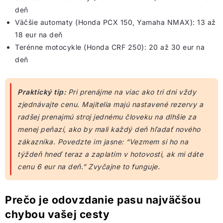
deň
Väčšie automaty (Honda PCX 150, Yamaha NMAX): 13 až
18 eur na deň
Terénne motocykle (Honda CRF 250): 20 až 30 eur na
deň
Praktický tip:
Pri prenájme na viac ako tri dni vždy
zjednávajte cenu. Majitelia majú nastavené rezervy a
radšej prenajmú stroj jednému človeku na dlhšie za
menej peňazí, ako by mali každý deň hľadať nového
zákazníka. Povedzte im jasne: “Vezmem si ho na
týždeň hneď teraz a zaplatím v hotovosti, ak mi dáte
cenu 6 eur na deň.” Zvyčajne to funguje.
Prečo je odovzdanie pasu najväčšou
chybou vašej cesty