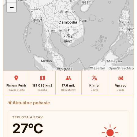
−
Cambodia
×
Phnom Penh
Leaflet
|
OpenStreetMap
Phnom Penh
181 035 km2
17.6 mil.
Khmer
Vpravo
Hlavné mesto
Rozloha
Obyvateľov
Jazyk
Jazda
Aktuálne počasie
TEPLOTA A STAV
27
°C