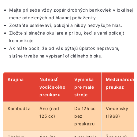
Majte pri sebe vždy zopár drobných bankoviek v lokálnej
mene oddelených od hlavnej peňaženky.
Zostaňte usmievaví, pokojní a nikdy nezvyšujte hlas.
Zložte si slnečné okuliare a prilbu, keď s vami policajt
komunikuje.
Ak máte pocit, že od vás pýtajú úplatok neprávom,
slušne trvajte na vypísaní oficiálneho bloku.
Krajina
Nutnosť
Výnimka
Medzinárodn
vodičského
pre malé
preukaz
preukazu
stroje
Kambodža
Áno (nad
Do 125 cc
Viedenský
125 cc)
bez
(1968)
preukazu