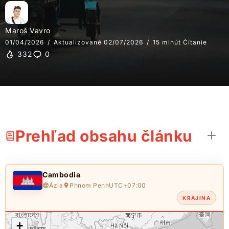
Maroš Vavro
01/04/2026
Aktualizované 02/07/2026
15 minút Čítanie
332
0
Prehľad obsahu článku
Cambodia
Ázia
Phnom Penh
UTC+07:00
KRAJINA
+