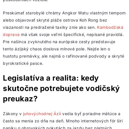
Preskúmať starobylé chrámy Angkor Watu vlastným tempom
alebo objavovať skryté pláže ostrova Koh Rong bez
viazanosti na predražené taxíky znie ako sen.
Kambodžská
doprava
má však svoje veľmi špecifické, nepísané pravidlá.
Pre našinca zvyknutého na európske cesty predstavuje
tento ázijský chaos doslova mínové pole. Nejde len o
hustotu premávky, ale najmä o rafinované podvody a skryté
byrokratické pasce.
Legislatíva a realita: kedy
skutočne potrebujete vodičský
preukaz?
Zákony v
juhovýchodnej Ázii
vedia byť poriadne mätúce a
často sa menia zo dňa na deň. Mnoho internetových fór šíri
paniku o obrovských pokutách za jazdu bez platných