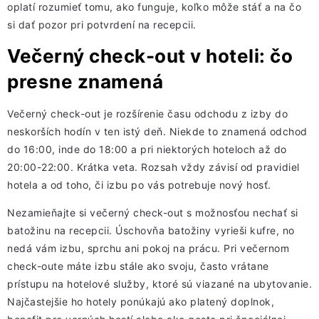
oplatí rozumieť tomu, ako funguje, koľko môže stáť a na čo
si dať pozor pri potvrdení na recepcii.
Večerný check-out v hoteli: čo
presne znamená
Večerný check-out je rozšírenie času odchodu z izby do
neskorších hodín v ten istý deň. Niekde to znamená odchod
do 16:00, inde do 18:00 a pri niektorých hoteloch až do
20:00-22:00. Krátka veta. Rozsah vždy závisí od pravidiel
hotela a od toho, či izbu po vás potrebuje nový hosť.
Nezamieňajte si večerný check-out s možnosťou nechať si
batožinu na recepcii. Úschovňa batožiny vyrieši kufre, no
nedá vám izbu, sprchu ani pokoj na prácu. Pri večernom
check-oute máte izbu stále ako svoju, často vrátane
prístupu na hotelové služby, ktoré sú viazané na ubytovanie.
Najčastejšie ho hotely ponúkajú ako platený doplnok,