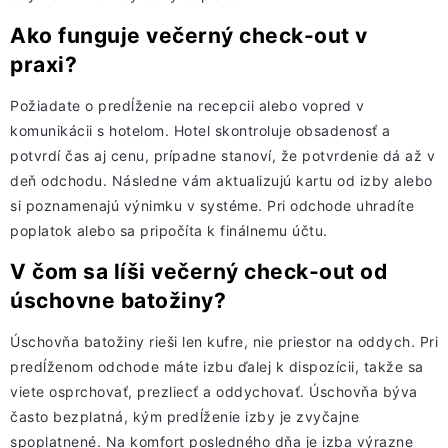
Ako funguje večerný check-out v
praxi?
Požiadate o predĺženie na recepcii alebo vopred v
komunikácii s hotelom. Hotel skontroluje obsadenosť a
potvrdí čas aj cenu, prípadne stanoví, že potvrdenie dá až v
deň odchodu. Následne vám aktualizujú kartu od izby alebo
si poznamenajú výnimku v systéme. Pri odchode uhradíte
poplatok alebo sa pripočíta k finálnemu účtu.
V čom sa líši večerný check-out od
úschovne batožiny?
Úschovňa batožiny rieši len kufre, nie priestor na oddych. Pri
predĺženom odchode máte izbu ďalej k dispozícii, takže sa
viete osprchovať, prezliecť a oddychovať. Úschovňa býva
často bezplatná, kým predĺženie izby je zvyčajne
spoplatnené. Na komfort posledného dňa je izba výrazne