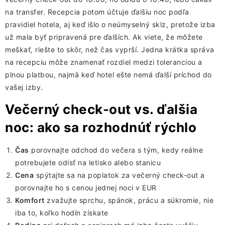
na transfer. Recepcia potom účtuje ďalšiu noc podľa
pravidiel hotela, aj keď išlo o neúmyselný sklz, pretože izba
už mala byť pripravená pre ďalších. Ak viete, že môžete
meškať, riešte to skôr, než čas vyprší. Jedna krátka správa
na recepciu môže znamenať rozdiel medzi toleranciou a
plnou platbou, najmä keď hotel ešte nemá ďalší príchod do
vašej izby.
Večerný check-out vs. ďalšia
noc: ako sa rozhodnúť rýchlo
Čas
porovnajte odchod do večera s tým, kedy reálne
potrebujete
odísť na letisko
alebo stanicu
Cena
spýtajte sa na poplatok za večerný check-out a
porovnajte ho s
cenou jednej noci
v EUR
Komfort
zvažujte
sprchu, spánok, prácu
a súkromie, nie
iba to, koľko hodín získate