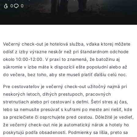
0
0
Večerný check-out je hotelová služba, vďaka ktorej môžete
odísť z izby výrazne neskôr než pri štandardnom odchode
okolo 10:00-12:00. V praxi to znamená, že batožinu aj
súkromie v izbe máte k dispozícii ešte popoludní alebo až
do večera, bez toho, aby ste museli platiť ďalšiu celú noc.
Pre cestovateľov je večerný check-out užitočný najmä pri
neskorých letoch, dlhých prestupoch, pracovných
stretnutiach alebo pri cestovaní s deťmi. Šetrí stres aj čas,
lebo sa nemusíte presúvať s kuframi po meste ani riešiť, kde
sa prezlečiete či osprchujete pred cestou. Dôležité je vedieť,
že večerný check-out nie je automatický nárok a hotely ho
poskytujú podľa obsadenosti. Podmienky sa líšia, preto sa