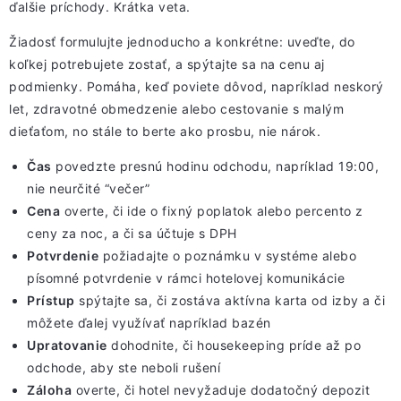
ďalšie príchody. Krátka veta.
Žiadosť formulujte jednoducho a konkrétne: uveďte, do
koľkej potrebujete zostať, a spýtajte sa na cenu aj
podmienky. Pomáha, keď poviete dôvod, napríklad neskorý
let, zdravotné obmedzenie alebo cestovanie s malým
dieťaťom, no stále to berte ako prosbu, nie nárok.
Čas
povedzte
presnú hodinu odchodu
, napríklad 19:00,
nie neurčité “večer”
Cena
overte, či ide o fixný poplatok alebo percento z
ceny za noc, a či sa účtuje s DPH
Potvrdenie
požiadajte o poznámku v systéme alebo
písomné potvrdenie
v rámci hotelovej komunikácie
Prístup
spýtajte sa, či zostáva
aktívna karta od izby
a či
môžete ďalej využívať napríklad bazén
Upratovanie
dohodnite, či
housekeeping príde
až po
odchode, aby ste neboli rušení
Záloha
overte, či hotel nevyžaduje
dodatočný depozit