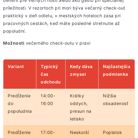
benefit pre verných hostí alebo ako gesto pri špeciálnej
príležitosti. V rezortoch pri mori býva večerný check-out
praktický v deň odletu, v mestských hoteloch zasa pri
pracovných cestách, keď máte posledné stretnutie až
popoludní.
Možnosti
večerného check-outu v praxi
Variant
Typický
Kedy dáva
Najčastejšia
čas
zmysel
podmienka
odchodu
Predĺženie
14:00-
Krátky
Nižšia
do
16:00
oddych,
obsadenosť
popoludnia
presun na
letisko
Predĺženie
17:00-
Neskorší
Poplatok