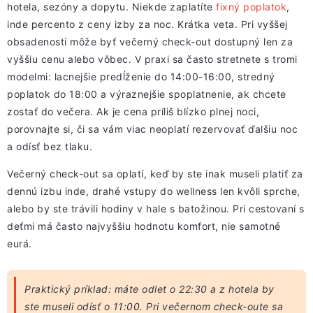
hotela, sezóny a dopytu. Niekde zaplatíte
fixný poplatok
,
inde percento z ceny izby za noc. Krátka veta. Pri vyššej
obsadenosti môže byť večerný check-out dostupný len za
vyššiu cenu alebo vôbec. V praxi sa často stretnete s tromi
modelmi: lacnejšie predĺženie do 14:00-16:00, stredný
poplatok do 18:00 a výraznejšie spoplatnenie, ak chcete
zostať do večera. Ak je cena príliš blízko plnej noci,
porovnajte si, či sa vám viac neoplatí rezervovať ďalšiu noc
a odísť bez tlaku.
Večerný check-out sa oplatí, keď by ste inak museli platiť za
dennú izbu inde, drahé vstupy do wellness len kvôli sprche,
alebo by ste trávili hodiny v hale s batožinou. Pri cestovaní s
deťmi má často najvyššiu hodnotu komfort, nie samotné
eurá.
Praktický príklad: máte odlet o 22:30 a z hotela by
ste museli odísť o 11:00. Pri večernom check-oute sa