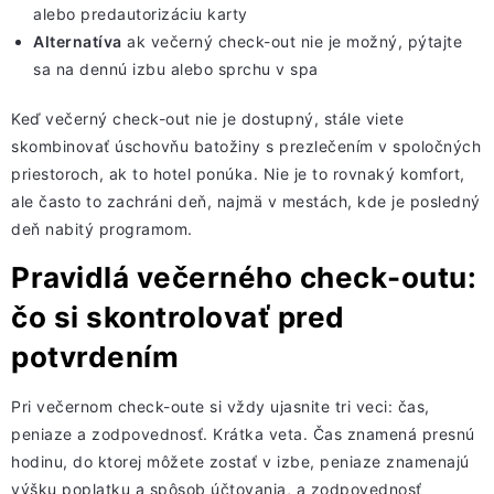
alebo predautorizáciu karty
Alternatíva
ak večerný check-out nie je možný, pýtajte
sa na
dennú izbu alebo sprchu
v spa
Keď večerný check-out nie je dostupný, stále viete
skombinovať úschovňu batožiny s prezlečením v spoločných
priestoroch, ak to hotel ponúka. Nie je to rovnaký komfort,
ale často to zachráni deň, najmä v mestách, kde je posledný
deň nabitý programom.
Pravidlá večerného check-outu:
čo si skontrolovať pred
potvrdením
Pri večernom check-oute si vždy ujasnite tri veci: čas,
peniaze a zodpovednosť. Krátka veta. Čas znamená presnú
hodinu, do ktorej môžete zostať v izbe, peniaze znamenajú
výšku poplatku a spôsob účtovania, a zodpovednosť