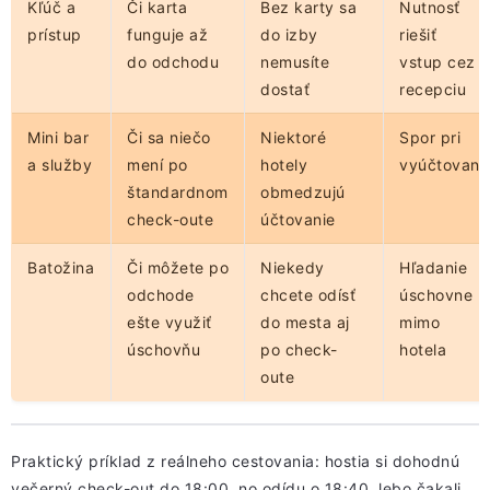
Kľúč a
Či karta
Bez karty sa
Nutnosť
prístup
funguje až
do izby
riešiť
do odchodu
nemusíte
vstup cez
dostať
recepciu
Mini bar
Či sa niečo
Niektoré
Spor pri
a služby
mení po
hotely
vyúčtovaní
štandardnom
obmedzujú
check-oute
účtovanie
Batožina
Či môžete po
Niekedy
Hľadanie
odchode
chcete odísť
úschovne
ešte využiť
do mesta aj
mimo
úschovňu
po check-
hotela
oute
Praktický príklad z reálneho cestovania: hostia si dohodnú
večerný check-out do 18:00, no odídu o 18:40, lebo čakali