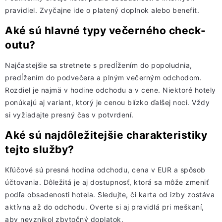
pravidiel. Zvyčajne ide o platený doplnok alebo benefit.
Aké sú hlavné typy večerného check-
outu?
Najčastejšie sa stretnete s predĺžením do popoludnia,
predĺžením do podvečera a plným večerným odchodom.
Rozdiel je najmä v hodine odchodu a v cene. Niektoré hotely
ponúkajú aj variant, ktorý je cenou blízko ďalšej noci. Vždy
si vyžiadajte presný čas v potvrdení.
Aké sú najdôležitejšie charakteristiky
tejto služby?
Kľúčové sú presná hodina odchodu, cena v EUR a spôsob
účtovania. Dôležitá je aj dostupnosť, ktorá sa môže zmeniť
podľa obsadenosti hotela. Sledujte, či karta od izby zostáva
aktívna až do odchodu. Overte si aj pravidlá pri meškaní,
aby nevznikol zbytočný doplatok.