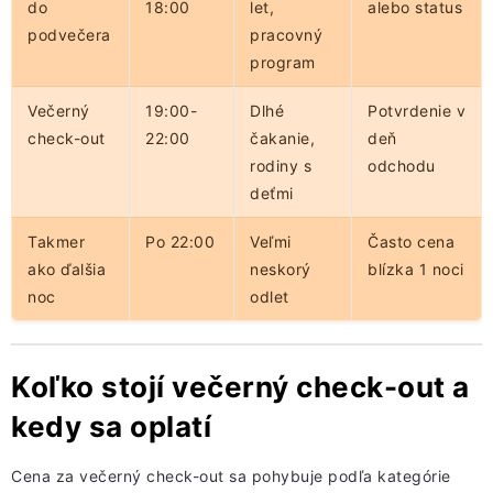
do
18:00
let,
alebo status
podvečera
pracovný
program
Večerný
19:00-
Dlhé
Potvrdenie v
check-out
22:00
čakanie,
deň
rodiny s
odchodu
deťmi
Takmer
Po 22:00
Veľmi
Často cena
ako ďalšia
neskorý
blízka 1 noci
noc
odlet
Koľko stojí večerný check-out a
kedy sa oplatí
Cena za večerný check-out sa pohybuje podľa kategórie