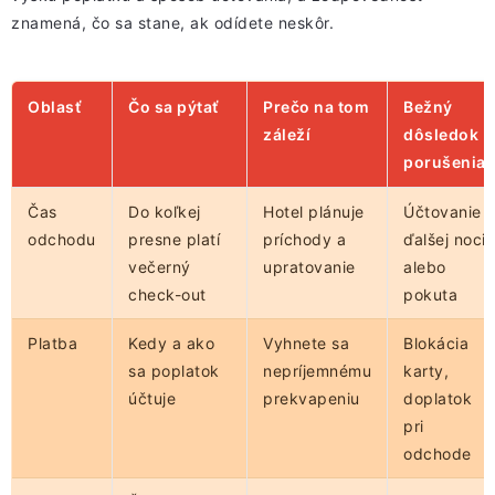
znamená, čo sa stane, ak odídete neskôr.
Oblasť
Čo sa pýtať
Prečo na tom
Bežný
záleží
dôsledok
porušenia
Čas
Do koľkej
Hotel plánuje
Účtovanie
odchodu
presne platí
príchody a
ďalšej noci
večerný
upratovanie
alebo
check-out
pokuta
Platba
Kedy a ako
Vyhnete sa
Blokácia
sa poplatok
nepríjemnému
karty,
účtuje
prekvapeniu
doplatok
pri
odchode