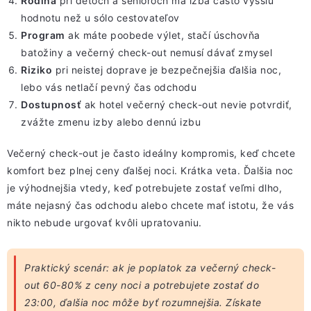
Rodina
pri
deťoch a senioroch
má izba často vyššiu
hodnotu než u sólo cestovateľov
Program
ak máte
poobede výlet
, stačí
úschovňa
batožiny
a večerný check-out nemusí dávať zmysel
Riziko
pri
neistej doprave
je bezpečnejšia
ďalšia noc
,
lebo vás netlačí pevný čas odchodu
Dostupnosť
ak hotel večerný check-out nevie potvrdiť,
zvážte
zmenu izby
alebo dennú izbu
Večerný check-out je často ideálny kompromis, keď chcete
komfort bez plnej ceny ďalšej noci. Krátka veta. Ďalšia noc
je výhodnejšia vtedy, keď potrebujete zostať veľmi dlho,
máte nejasný čas odchodu alebo chcete mať istotu, že vás
nikto nebude urgovať kvôli upratovaniu.
Praktický scenár: ak je poplatok za večerný check-
out 60-80% z ceny noci a potrebujete zostať do
23:00, ďalšia noc môže byť rozumnejšia. Získate