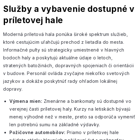
Služby a vybavenie dostupné v
príletovej hale
Moderná príletová hala ponúka široké spektrum služieb,
ktoré cestujúcim uľahčujú prechod z lietadla do mesta.
Informačné pulty sú strategicky umiestnené v hlavných
bodoch haly a poskytujú aktuálne údaje o letoch,
stratených batožinách, dopravných spojeniach či orientácii
v budove. Personál ovláda zvyčajne niekoľko svetových
jazykov a dokáže poskytnúť rady ohľadom lokálnej
dopravy.
Výmena mien:
Zmenárne a
bankomaty sú dostupné
vo
verejnej časti príletovej haly. Kurzy na letiskách bývajú
menej výhodné
než v meste, preto sa odporúča vymeniť
len potrebnú sumu na základné výdavky.
Požičovne automobilov:
Priamo v príletovej hale