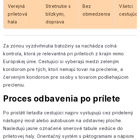
Verejná
Stretnutie s
Bez
Všetci
príletová
blízkymi,
obmedzenia
cestujúci
hala
doprava
Za zónou vyzdvihnutia batožiny sa nachádza colná
kontrola, ktorá je relevantná pri príletoch z krajín mimo
Európskej únie. Cestujúci si vyberajú medzi zeleným
koridorom pre tých, ktorí nemajú tovar na preclenie, a
červeným koridorom pre osoby s tovarom podliehajúcim
precleniu.
Proces odbavenia po prílete
Po pristátí lietadla cestujúci najprv vystupujú cez pridelený
nástupný most alebo autobusom na odstavnej ploche.
Nasledujú jasne označené smerové tabule vedúce do
príletovej haly. Orientačný systém s piktogramami a nápismi