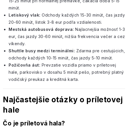
15-25 minút pri normálnej premávke, čakacia doba 5-15
minút.
Letiskový vlak:
Odchody každých 15-30 minút, čas jazdy
20-60 minút, lístok 3-8 eur podľa vzdialenosti.
Mestská autobusová doprava:
Najlacnejšia možnosť 1-3
eur, čas jazdy 30-60 minút, nižšia frekvencia večer a cez
víkendy.
Shuttle busy medzi terminálmi:
Zdarma pre cestujúcich,
odchody každých 10-15 minút, čas jazdy 5-10 minút.
Požičovňa áut:
Prevzatie vozidla priamo v príletovej
hale, parkovisko v dosahu 5 minút pešo, potrebný
platný
vodičský preukaz
a kreditná karta.
Najčastejšie otázky o príletovej
hale
Čo je príletová hala?