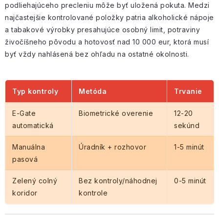
podliehajúceho precleniu môže byť uložená pokuta. Medzi
najčastejšie kontrolované položky patria alkoholické nápoje
a tabakové výrobky presahujúce osobný limit, potraviny
živočíšneho pôvodu a hotovosť nad 10 000 eur, ktorá musí
byť vždy nahlásená bez ohľadu na ostatné okolnosti.
Typ kontroly
Metóda
Trvanie
E-Gate
Biometrické overenie
12-20
automatická
sekúnd
Manuálna
Úradník + rozhovor
1-5 minút
pasová
Zelený colný
Bez kontroly/náhodnej
0-5 minút
koridor
kontrole