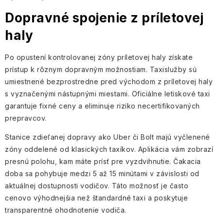
Dopravné spojenie z príletovej
haly
Po opustení kontrolovanej zóny príletovej haly získate
prístup k rôznym dopravným možnostiam. Taxislužby sú
umiestnené bezprostredne pred východom z príletovej haly
s vyznačenými nástupnými miestami. Oficiálne letiskové taxi
garantuje fixné ceny a eliminuje riziko necertifikovaných
prepravcov.
Stanice zdieľanej dopravy ako Uber či Bolt majú vyčlenené
zóny oddelené od klasických taxíkov. Aplikácia vám zobrazí
presnú polohu, kam máte prísť pre vyzdvihnutie. Čakacia
doba sa pohybuje medzi 5 až 15 minútami v závislosti od
aktuálnej dostupnosti vodičov. Táto možnosť je často
cenovo výhodnejšia než štandardné taxi a poskytuje
transparentné ohodnotenie vodiča.