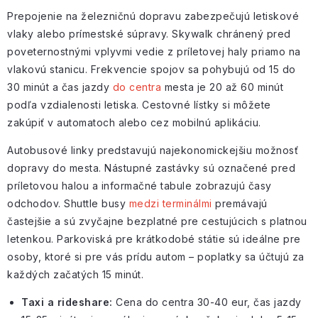
Prepojenie na železničnú dopravu zabezpečujú letiskové
vlaky alebo prímestské súpravy. Skywalk chránený pred
poveternostnými vplyvmi vedie z príletovej haly priamo na
vlakovú stanicu. Frekvencie spojov sa pohybujú od 15 do
30 minút a čas jazdy
do centra
mesta je 20 až 60 minút
podľa vzdialenosti letiska. Cestovné lístky si môžete
zakúpiť v automatoch alebo cez mobilnú aplikáciu.
Autobusové linky predstavujú najekonomickejšiu možnosť
dopravy do mesta. Nástupné zastávky sú označené pred
príletovou halou a informačné tabule zobrazujú časy
odchodov. Shuttle busy
medzi terminálmi
premávajú
častejšie a sú zvyčajne bezplatné pre cestujúcich s platnou
letenkou. Parkoviská pre krátkodobé státie sú ideálne pre
osoby, ktoré si pre vás prídu autom – poplatky sa účtujú za
každých začatých 15 minút.
Taxi a rideshare:
Cena do centra 30-40 eur, čas jazdy