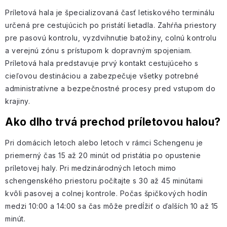
Príletová hala je špecializovaná časť letiskového terminálu
určená pre cestujúcich po pristátí lietadla. Zahŕňa priestory
pre pasovú kontrolu, vyzdvihnutie batožiny, colnú kontrolu
a verejnú zónu s prístupom k dopravným spojeniam.
Príletová hala predstavuje prvý kontakt cestujúceho s
cieľovou destináciou a zabezpečuje všetky potrebné
administratívne a bezpečnostné procesy pred vstupom do
krajiny.
Ako dlho trvá prechod príletovou halou?
Pri domácich letoch alebo letoch v rámci Schengenu je
priemerný čas 15 až 20 minút od pristátia po opustenie
príletovej haly. Pri medzinárodných letoch mimo
schengenského priestoru počítajte s 30 až 45 minútami
kvôli pasovej a colnej kontrole. Počas špičkových hodín
medzi 10:00 a 14:00 sa čas môže predĺžiť o ďalších 10 až 15
minút.