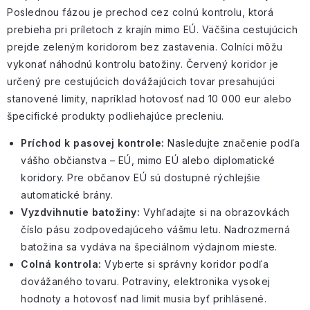
Poslednou fázou je prechod cez colnú kontrolu, ktorá
prebieha pri príletoch z krajín mimo EÚ. Väčšina cestujúcich
prejde zeleným koridorom bez zastavenia. Colníci môžu
vykonať náhodnú kontrolu batožiny. Červený koridor je
určený pre cestujúcich dovážajúcich tovar presahujúci
stanovené limity, napríklad hotovosť nad 10 000 eur alebo
špecifické produkty podliehajúce precleniu.
Príchod k pasovej kontrole:
Nasledujte značenie podľa
vášho občianstva – EÚ, mimo EÚ alebo diplomatické
koridory. Pre občanov EÚ sú dostupné rýchlejšie
automatické brány.
Vyzdvihnutie batožiny:
Vyhľadajte si na obrazovkách
číslo pásu zodpovedajúceho vášmu letu. Nadrozmerná
batožina sa vydáva na
špeciálnom výdajnom mieste
.
Colná kontrola:
Vyberte si
správny koridor
podľa
dovážaného tovaru. Potraviny, elektronika vysokej
hodnoty a hotovosť nad limit
musia byť prihlásené
.