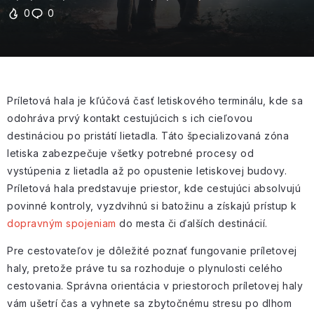
0
0
Príletová hala je kľúčová časť letiskového terminálu, kde sa
odohráva prvý kontakt cestujúcich s ich cieľovou
destináciou po pristátí lietadla. Táto špecializovaná zóna
letiska zabezpečuje všetky potrebné procesy od
vystúpenia z lietadla až po opustenie letiskovej budovy.
Príletová hala predstavuje priestor, kde cestujúci absolvujú
povinné kontroly, vyzdvihnú si batožinu a získajú prístup k
dopravným spojeniam
do mesta či ďalších destinácií.
Pre cestovateľov je dôležité poznať fungovanie príletovej
haly, pretože práve tu sa rozhoduje o plynulosti celého
cestovania. Správna orientácia v priestoroch príletovej haly
vám ušetrí čas a vyhnete sa zbytočnému stresu po dlhom