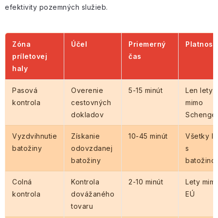
efektivity pozemných služieb.
Zóna
Účel
Priemerný
Platnosť
príletovej
čas
haly
Pasová
Overenie
5-15 minút
Len lety
kontrola
cestovných
mimo
dokladov
Schenge
Vyzdvihnutie
Získanie
10-45 minút
Všetky le
batožiny
odovzdanej
s
batožiny
batožino
Colná
Kontrola
2-10 minút
Lety mim
kontrola
dovážaného
EÚ
tovaru