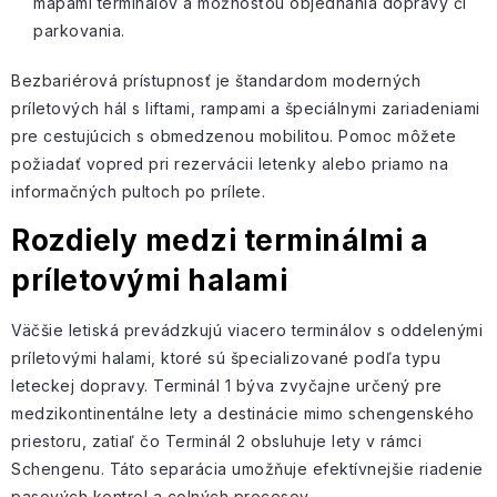
mapami terminálov
a možnosťou objednania dopravy či
parkovania.
Bezbariérová prístupnosť je štandardom moderných
príletových hál s liftami, rampami a špeciálnymi zariadeniami
pre cestujúcich s obmedzenou mobilitou. Pomoc môžete
požiadať vopred pri rezervácii letenky alebo priamo na
informačných pultoch po prílete.
Rozdiely medzi terminálmi a
príletovými halami
Väčšie letiská prevádzkujú viacero terminálov s oddelenými
príletovými halami, ktoré sú špecializované podľa typu
leteckej dopravy. Terminál 1 býva zvyčajne určený pre
medzikontinentálne lety a destinácie mimo schengenského
priestoru, zatiaľ čo Terminál 2 obsluhuje lety v rámci
Schengenu. Táto separácia umožňuje efektívnejšie riadenie
pasových kontrol a colných procesov.