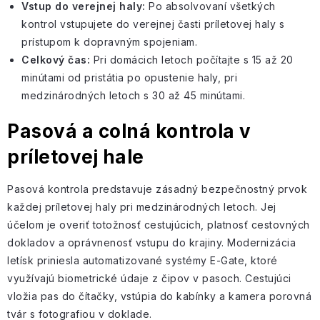
Vstup do verejnej haly:
Po absolvovaní všetkých
kontrol vstupujete do verejnej časti príletovej haly s
prístupom k dopravným spojeniam.
Celkový čas:
Pri domácich letoch počítajte s 15 až 20
minútami od pristátia po opustenie haly, pri
medzinárodných letoch s 30 až 45 minútami.
Pasová a colná kontrola v
príletovej hale
Pasová kontrola predstavuje zásadný bezpečnostný prvok
každej príletovej haly pri medzinárodných letoch. Jej
účelom je overiť totožnosť cestujúcich, platnosť cestovných
dokladov a oprávnenosť vstupu do krajiny. Modernizácia
letísk priniesla automatizované systémy E-Gate, ktoré
využívajú biometrické údaje z čipov v pasoch. Cestujúci
vložia pas do čítačky, vstúpia do kabínky a kamera porovná
tvár s fotografiou v doklade.