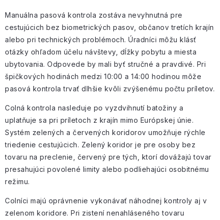
Manuálna pasová kontrola zostáva nevyhnutná pre
cestujúcich bez biometrických pasov, občanov tretích krajín
alebo pri technických problémoch. Úradníci môžu klásť
otázky ohľadom účelu návštevy, dĺžky pobytu a miesta
ubytovania. Odpovede by mali byť stručné a pravdivé. Pri
špičkových hodinách medzi 10:00 a 14:00 hodinou môže
pasová kontrola trvať dlhšie kvôli zvýšenému počtu príletov.
Colná kontrola nasleduje po vyzdvihnutí batožiny a
uplatňuje sa pri príletoch z krajín mimo Európskej únie.
Systém zelených a červených koridorov umožňuje rýchle
triedenie cestujúcich. Zelený koridor je pre osoby bez
tovaru na preclenie, červený pre tých, ktorí dovážajú tovar
presahujúci povolené limity alebo podliehajúci osobitnému
režimu.
Colníci majú oprávnenie vykonávať náhodnej kontroly aj v
zelenom koridore. Pri zistení nenahláseného tovaru