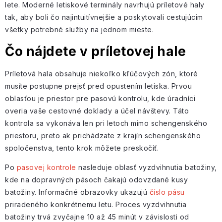
lete. Moderné letiskové terminály navrhujú príletové haly
tak, aby boli čo najintuitívnejšie a poskytovali cestujúcim
všetky potrebné služby na jednom mieste.
Čo nájdete v príletovej hale
Príletová hala obsahuje niekoľko kľúčových zón, ktoré
musíte postupne prejsť pred opustením letiska. Prvou
oblasťou je priestor pre pasovú kontrolu, kde úradníci
overia vaše cestovné doklady a účel návštevy. Táto
kontrola sa vykonáva len pri letoch mimo schengenského
priestoru, preto ak prichádzate z krajín schengenského
spoločenstva, tento krok môžete preskočiť.
Po
pasovej kontrole
nasleduje oblasť vyzdvihnutia batožiny,
kde na dopravných pásoch čakajú odovzdané kusy
batožiny. Informačné obrazovky ukazujú
číslo pásu
priradeného konkrétnemu letu. Proces vyzdvihnutia
batožiny trvá zvyčajne 10 až 45 minút v závislosti od