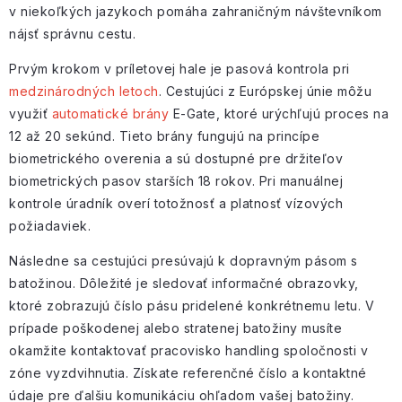
v niekoľkých jazykoch pomáha zahraničným návštevníkom
nájsť správnu cestu.
Prvým krokom v príletovej hale je pasová kontrola pri
medzinárodných letoch
. Cestujúci z Európskej únie môžu
využiť
automatické brány
E-Gate, ktoré urýchľujú proces na
12 až 20 sekúnd. Tieto brány fungujú na princípe
biometrického overenia a sú dostupné pre držiteľov
biometrických pasov starších 18 rokov. Pri manuálnej
kontrole úradník overí totožnosť a platnosť vízových
požiadaviek.
Následne sa cestujúci presúvajú k dopravným pásom s
batožinou. Dôležité je sledovať informačné obrazovky,
ktoré zobrazujú číslo pásu pridelené konkrétnemu letu. V
prípade poškodenej alebo stratenej batožiny musíte
okamžite kontaktovať pracovisko handling spoločnosti v
zóne vyzdvihnutia. Získate referenčné číslo a kontaktné
údaje pre ďalšiu komunikáciu ohľadom vašej batožiny.