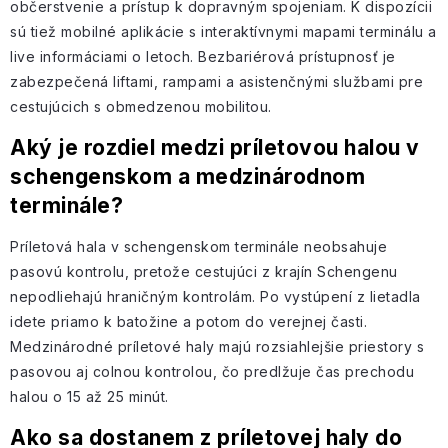
občerstvenie a prístup k dopravným spojeniam. K dispozícii
sú tiež mobilné aplikácie s interaktívnymi mapami terminálu a
live informáciami o letoch. Bezbariérová prístupnosť je
zabezpečená liftami, rampami a asistenčnými službami pre
cestujúcich s obmedzenou mobilitou.
Aký je rozdiel medzi príletovou halou v
schengenskom a medzinárodnom
terminále?
Príletová hala v schengenskom terminále neobsahuje
pasovú kontrolu, pretože cestujúci z krajín Schengenu
nepodliehajú hraničným kontrolám. Po vystúpení z lietadla
idete priamo k batožine a potom do verejnej časti.
Medzinárodné príletové haly majú rozsiahlejšie priestory s
pasovou aj colnou kontrolou, čo predlžuje čas prechodu
halou o 15 až 25 minút.
Ako sa dostanem z príletovej haly do