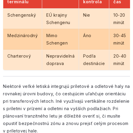
terminálu
kontrola
čas
Schengenský
EÚ krajiny
Nie
10-20
Schengenu
minút
Medzinárodný
Mimo
Áno
30-45
Schengen
minút
Charterový
Nepravidelná
Podľa
20-40
doprava
destinácie
minút
Niektoré veľké letiská integrujú príletové a odletové haly na
rovnakej úrovni budovy, čo cestujúcim uľahčuje orientáciu
pri transferových letoch. Iné využívajú vertikálne rozdelenie
s príletmi v prízemí a odletmi na vyšších podlažiach. Pri
plánovaní tranzitného letu je dôležité overiť si, či musíte
opustiť bezpečnostnú zónu a znovu prejsť celým procesom
v príletovej hale.