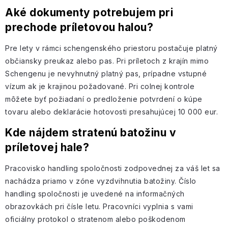
Aké dokumenty potrebujem pri
prechode príletovou halou?
Pre lety v rámci schengenského priestoru postačuje platný
občiansky preukaz alebo pas. Pri príletoch z krajín mimo
Schengenu je nevyhnutný platný pas, prípadne vstupné
vízum ak je krajinou požadované. Pri colnej kontrole
môžete byť požiadaní o predloženie potvrdení o kúpe
tovaru alebo deklarácie hotovosti presahujúcej 10 000 eur.
Kde nájdem stratenú batožinu v
príletovej hale?
Pracovisko handling spoločnosti zodpovednej za váš let sa
nachádza priamo v zóne vyzdvihnutia batožiny. Číslo
handling spoločnosti je uvedené na informačných
obrazovkách pri čísle letu. Pracovníci vyplnia s vami
oficiálny protokol o stratenom alebo poškodenom