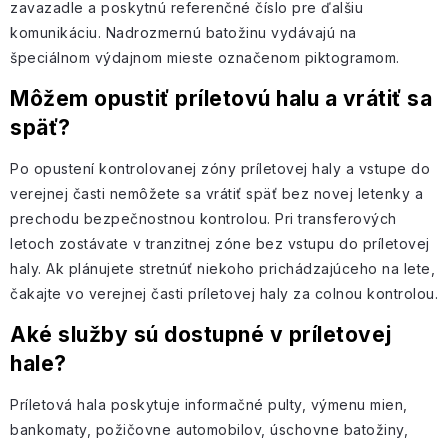
zavazadle a poskytnú referenčné číslo pre ďalšiu
komunikáciu. Nadrozmernú batožinu vydávajú na
špeciálnom výdajnom mieste označenom piktogramom.
Môžem opustiť príletovú halu a vrátiť sa
späť?
Po opustení kontrolovanej zóny príletovej haly a vstupe do
verejnej časti nemôžete sa vrátiť späť bez novej letenky a
prechodu bezpečnostnou kontrolou. Pri transferových
letoch zostávate v tranzitnej zóne bez vstupu do príletovej
haly. Ak plánujete stretnúť niekoho prichádzajúceho na lete,
čakajte vo verejnej časti príletovej haly za colnou kontrolou.
Aké služby sú dostupné v príletovej
hale?
Príletová hala poskytuje informačné pulty, výmenu mien,
bankomaty, požičovne automobilov, úschovne batožiny,