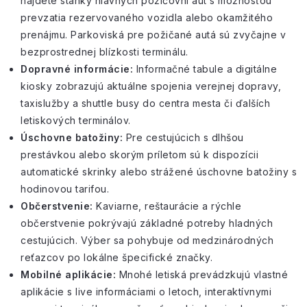
nájdete stánky
hlavných požičovní
áut s možnosťou
prevzatia rezervovaného vozidla alebo okamžitého
prenájmu. Parkoviská pre požičané autá sú zvyčajne v
bezprostrednej blízkosti terminálu.
Dopravné informácie:
Informačné tabule a digitálne
kiosky zobrazujú aktuálne spojenia
verejnej dopravy
,
taxislužby a shuttle busy do centra mesta či ďalších
letiskových terminálov
.
Úschovne batožiny:
Pre cestujúcich s
dlhšou
prestávkou
alebo skorým príletom sú k dispozícii
automatické skrinky alebo strážené úschovne batožiny s
hodinovou tarifou.
Občerstvenie:
Kaviarne, reštaurácie a rýchle
občerstvenie pokrývajú základné potreby hladných
cestujúcich. Výber sa pohybuje od medzinárodných
reťazcov po lokálne špecifické značky.
Mobilné aplikácie:
Mnohé letiská prevádzkujú vlastné
aplikácie s live informáciami o letoch, interaktívnymi