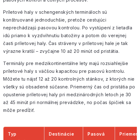
Príletové haly v schengenských termináloch sú
konštruované jednoduchšie, pretože cestujúci
neprechádzajú pasovou kontrolou. Po vystúpení z lietadla
idú priamo k vyzdvihnutiu batožiny a potom do verejnej
časti príletovej haly. Čas stráveny v príletovej hale je tak
výrazne kratší – zvyčajne 10 až 20 minút od pristátia.
Terminály pre medzikontinentálne lety majú rozsiahlejšie
príletové haly s väčšou kapacitou pre pasovú kontrolu.
Môžete tu nájsť 12 až 20 kontrolných stánkov, z ktorých nie
všetky sú obsadené súčasne. Priemerný čas od pristátia po
opustenie príletovej haly pri medzinárodných letoch je 30
až 45 minút pri normálnej prevádzke, no počas špičiek sa
môže predĺžiť.
Typ
Destinácie
Pasová
Priemer