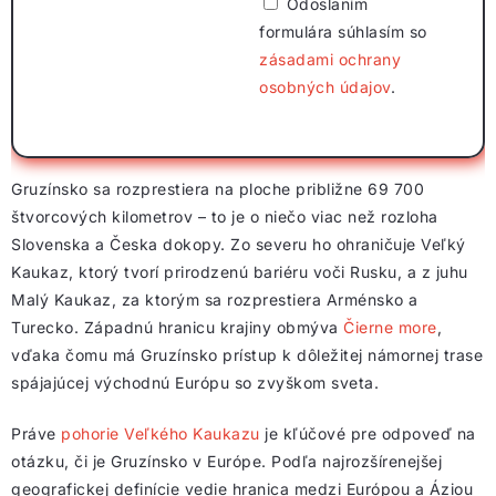
Odoslaním
formulára súhlasím so
zásadami ochrany
osobných údajov
.
Gruzínsko sa rozprestiera na ploche približne 69 700
štvorcových kilometrov – to je o niečo viac než rozloha
Slovenska a Česka dokopy. Zo severu ho ohraničuje Veľký
Kaukaz, ktorý tvorí prirodzenú bariéru voči Rusku, a z juhu
Malý Kaukaz, za ktorým sa rozprestiera Arménsko a
Turecko. Západnú hranicu krajiny obmýva
Čierne more
,
vďaka čomu má Gruzínsko prístup k dôležitej námornej trase
spájajúcej východnú Európu so zvyškom sveta.
Práve
pohorie Veľkého Kaukazu
je kľúčové pre odpoveď na
otázku, či je Gruzínsko v Európe. Podľa najrozšírenejšej
geografickej definície vedie hranica medzi Európou a Áziou