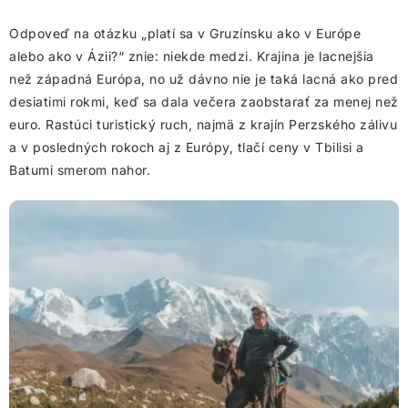
Odpoveď na otázku „platí sa v Gruzínsku ako v Európe
alebo ako v Ázii?“ znie: niekde medzi. Krajina je lacnejšia
než západná Európa, no už dávno nie je taká lacná ako pred
desiatimi rokmi, keď sa dala večera zaobstarať za menej než
euro. Rastúci turistický ruch, najmä z krajín Perzského zálivu
a v posledných rokoch aj z Európy, tlačí ceny v Tbilisi a
Batumi smerom nahor.