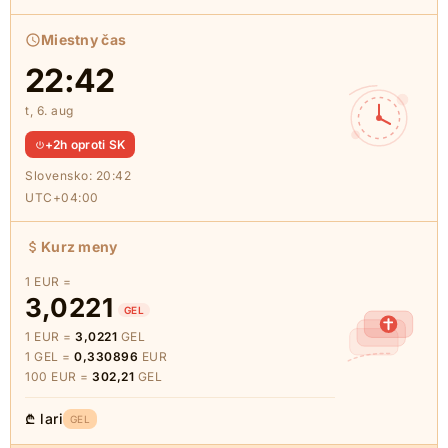
Miestny čas
22:42
t, 6. aug
+2h oproti SK
Slovensko:
20:42
UTC+04:00
Kurz meny
1 EUR =
3,0221
GEL
1 EUR =
3,0221
GEL
1 GEL =
0,330896
EUR
100 EUR =
302,21
GEL
₾ lari
GEL