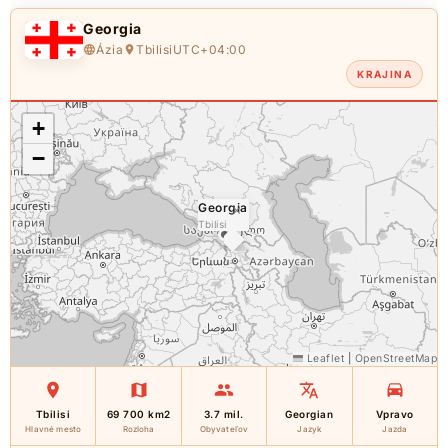
Georgia
Ázia
Tbilisi
UTC+04:00
KRAJINA
+
−
Georgia
×
Tbilisi
Leaflet
|
OpenStreetMap
Tbilisi
69 700 km2
3.7 mil.
Georgian
Vpravo
Hlavné mesto
Rozloha
Obyvateľov
Jazyk
Jazda