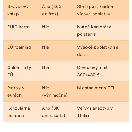
Bezvízový
Áno (365
Stačí pas, žiadne
vstup
dní/rok)
vízové poplatky
EHIC karta
Nie
Nutné komerčné
poistenie
EÚ roaming
Nie
Vysoké poplatky za
dáta
Colné limity
Nie
Dovozový limit
EÚ
300/430 €
Platby v
Nie
Miestna mena GEL
eurách
(výnimočne)
Konzulárna
Áno (SK
Veľvyslanectvo v
ochrana
ambasáda)
Tbilisi