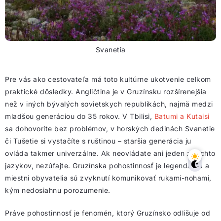
Svanetia
Pre vás ako cestovateľa má toto kultúrne ukotvenie celkom
praktické dôsledky. Angličtina je v Gruzínsku rozšírenejšia
než v iných bývalých sovietskych republikách, najmä medzi
mladšou generáciou do 35 rokov. V Tbilisi,
Batumi a Kutaisi
sa dohovoríte bez problémov, v horských dedinách Svanetie
či Tušetie si vystačíte s ruštinou – staršia generácia ju
ovláda takmer univerzálne. Ak neovládate ani jeden z týchto
jazykov, nezúfajte. Gruzínska pohostinnosť je legendárna a
miestni obyvatelia sú zvyknutí komunikovať rukami-nohami,
kým nedosiahnu porozumenie.
Práve pohostinnosť je fenomén, ktorý Gruzínsko odlišuje od