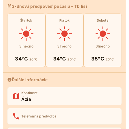
3-dňová predpoveď počasia - Tbilisi
Štvrtok
Piatok
Sobota
Slnečno
Slnečno
Slnečno
34°C
34°C
35°C
20°C
20°C
20°C
Ďalšie informácie
Kontinent
Ázia
Telefónna predvoľba