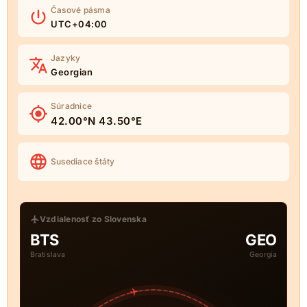
Časové pásma
UTC+04:00
Jazyky
Georgian
Súradnice
42.00°N 43.50°E
Susediace štáty
Vzdialenosť zo Slovenska
BTS
GEO
Bratislava
Georgia