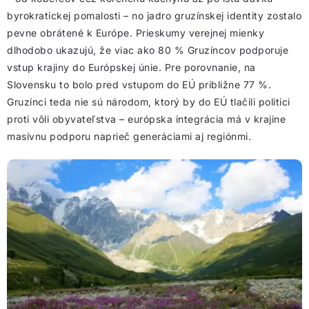
byrokratickej pomalosti – no jadro gruzínskej identity zostalo
pevne obrátené k Európe. Prieskumy verejnej mienky
dlhodobo ukazujú, že viac ako 80 % Gruzíncov podporuje
vstup krajiny do Európskej únie. Pre porovnanie, na
Slovensku to bolo pred vstupom do EÚ približne 77 %.
Gruzínci teda nie sú národom, ktorý by do EÚ tlačili politici
proti vôli obyvateľstva – európska integrácia má v krajine
masívnu podporu naprieč generáciami aj regiónmi.