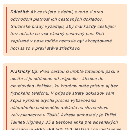
Dôležité:
Ak cestujete s deťmi, overte si pred
odchodom platnosť ich cestovných dokladov.
Gruzínske úrady vyžadujú, aby mal každý cestujúci
bez ohľadu na vek vlastný cestovný pas. Deti
zapísané v pase rodiča nemusia byť akceptované,
hoci sa to v praxi stáva zriedkavo.
Praktický tip:
Pred cestou si urobte fotokópiu pasu a
uložte si ju oddelene od originálu – ideálne do
cloudového úložiska, ku ktorému máte prístup aj bez
fyzického telefónu. V prípade straty dokladov vám
kópia výrazne urýchli proces vybavovania
náhradného cestovného dokladu na slovenskom
veľvyslanectve v Tbilisi. Adresa ambasády je Tbilisi,
Tskneti Highway 35 a tiesňová linka pre slovenských
občanov je +995 599 500 100. Náklady na vystavenie