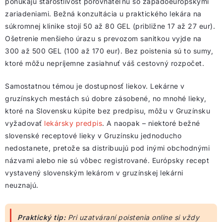
ponúkajú starostlivosť porovnateľnú so západoeurópskymi
zariadeniami. Bežná konzultácia u praktického lekára na
súkromnej klinike stojí 50 až 80 GEL (približne 17 až 27 eur).
Ošetrenie menšieho úrazu s prevozom sanitkou vyjde na
300 až 500 GEL (100 až 170 eur). Bez poistenia sú to sumy,
ktoré môžu nepríjemne zasiahnuť váš cestovný rozpočet.
Samostatnou témou je dostupnosť liekov. Lekárne v
gruzínskych mestách sú dobre zásobené, no mnohé lieky,
ktoré na Slovensku kúpite bez predpisu, môžu v Gruzínsku
vyžadovať
lekársky predpis
. A naopak – niektoré bežné
slovenské receptové lieky v Gruzínsku jednoducho
nedostanete, pretože sa distribuujú pod inými obchodnými
názvami alebo nie sú vôbec registrované. Európsky recept
vystavený slovenským lekárom v gruzínskej lekárni
neuznajú.
Praktický tip:
Pri uzatváraní poistenia online si vždy