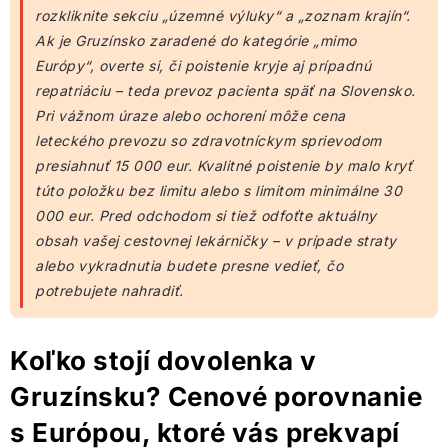
rozkliknite sekciu „územné výluky“ a „zoznam krajín“.
Ak je Gruzínsko zaradené do kategórie „mimo
Európy“, overte si, či poistenie kryje aj prípadnú
repatriáciu – teda prevoz pacienta späť na Slovensko.
Pri vážnom úraze alebo ochorení môže cena
leteckého prevozu so zdravotníckym sprievodom
presiahnuť 15 000 eur. Kvalitné poistenie by malo kryť
túto položku bez limitu alebo s limitom minimálne 30
000 eur. Pred odchodom si tiež odfoťte aktuálny
obsah vašej cestovnej lekárničky – v prípade straty
alebo vykradnutia budete presne vedieť, čo
potrebujete nahradiť.
Koľko stojí dovolenka v
Gruzínsku? Cenové porovnanie
s Európou, ktoré vás prekvapí