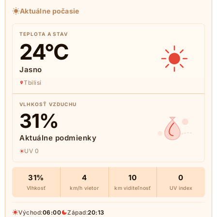
Aktuálne počasie
TEPLOTA A STAV
24
°C
Jasno
Tbilisi
VLHKOSŤ VZDUCHU
31
%
Aktuálne podmienky
UV 0
31%
4
10
0
Vlhkosť
km/h vietor
km viditeľnosť
UV index
Východ:
06:00
Západ:
20:13