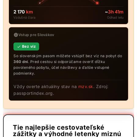
2 170
km
~
3h 41m
Vzdušná čiara
Odhad letu
Vstup pre Slovákov
Bez víz
So slovenským pasom môžete vstúpiť bez víz na pobyt do
360 dní
. Pred cestou si odporúčame overiť dĺžku
povoleného pobytu, účel návštevy a ďalšie vstupné
podmienky.
Vždy overte aktuálny stav na
mzv.sk
. Zdroj:
passportindex.org.
Tie najlepšie cestovateľské
zážitky a výhodné letenky miznú