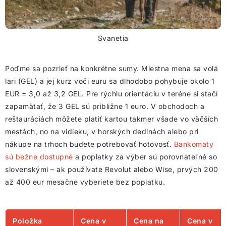
Svanetia
Poďme sa pozrieť na konkrétne sumy. Miestna mena sa volá
lari (GEL) a jej kurz voči euru sa dlhodobo pohybuje okolo 1
EUR = 3,0 až 3,2 GEL. Pre rýchlu orientáciu v teréne si stačí
zapamätať, že 3 GEL sú približne 1 euro. V obchodoch a
reštauráciách môžete platiť kartou takmer všade vo väčších
mestách, no na vidieku, v horských dedinách alebo pri
nákupe na trhoch budete potrebovať hotovosť.
Bankomaty
sú bežne dostupné
a poplatky za výber sú porovnateľné so
slovenskými – ak používate Revolut alebo Wise, prvých 200
až 400 eur mesačne vyberiete bez poplatku.
Položka
Cena v
Cena na
Cena v