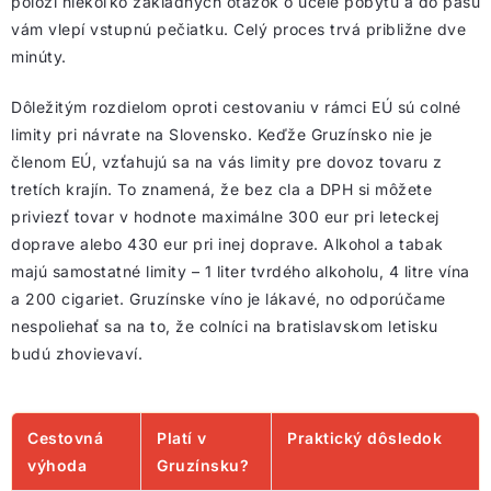
položí niekoľko základných otázok o účele pobytu a do pasu
vám vlepí vstupnú pečiatku. Celý proces trvá približne dve
minúty.
Dôležitým rozdielom oproti cestovaniu v rámci EÚ sú colné
limity pri návrate na Slovensko. Keďže Gruzínsko nie je
členom EÚ, vzťahujú sa na vás limity pre dovoz tovaru z
tretích krajín. To znamená, že bez cla a DPH si môžete
priviezť tovar v hodnote maximálne 300 eur pri leteckej
doprave alebo 430 eur pri inej doprave. Alkohol a tabak
majú samostatné limity – 1 liter tvrdého alkoholu, 4 litre vína
a 200 cigariet. Gruzínske víno je lákavé, no odporúčame
nespoliehať sa na to, že colníci na bratislavskom letisku
budú zhovievaví.
Cestovná
Platí v
Praktický dôsledok
výhoda
Gruzínsku?