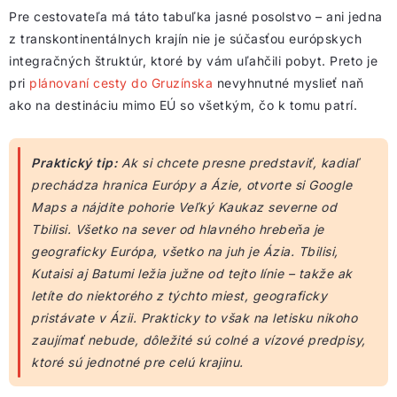
Pre cestovateľa má táto tabuľka jasné posolstvo – ani jedna
z transkontinentálnych krajín nie je súčasťou európskych
integračných štruktúr, ktoré by vám uľahčili pobyt. Preto je
pri
plánovaní cesty do Gruzínska
nevyhnutné myslieť naň
ako na destináciu mimo EÚ so všetkým, čo k tomu patrí.
Praktický tip:
Ak si chcete presne predstaviť, kadiaľ
prechádza hranica Európy a Ázie, otvorte si Google
Maps a nájdite pohorie Veľký Kaukaz severne od
Tbilisi. Všetko na sever od hlavného hrebeňa je
geograficky Európa, všetko na juh je Ázia. Tbilisi,
Kutaisi aj Batumi ležia južne od tejto línie – takže ak
letíte do niektorého z týchto miest, geograficky
pristávate v Ázii. Prakticky to však na letisku nikoho
zaujímať nebude, dôležité sú colné a vízové predpisy,
ktoré sú jednotné pre celú krajinu.