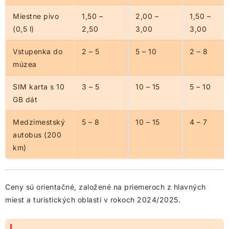
Miestne pivo
1,50 –
2,00 –
1,50 –
(0,5 l)
2,50
3,00
3,00
Vstupenka do
2 – 5
5 – 10
2 – 8
múzea
SIM karta s 10
3 – 5
10 – 15
5 – 10
GB dát
Medzimestský
5 – 8
10 – 15
4 – 7
autobus (200
km)
Ceny sú orientačné, založené na priemeroch z hlavných
miest a turistických oblastí v rokoch 2024/2025.