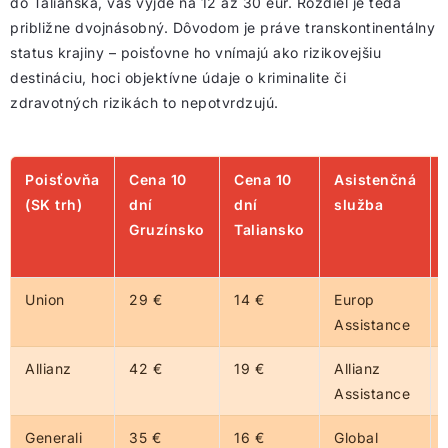
do Talianska, vás vyjde na 12 až 30 eur. Rozdiel je teda
približne dvojnásobný. Dôvodom je práve transkontinentálny
status krajiny – poisťovne ho vnímajú ako rizikovejšiu
destináciu, hoci objektívne údaje o kriminalite či
zdravotných rizikách to nepotvrdzujú.
Poisťovňa
Cena 10
Cena 10
Asistenčná
(SK trh)
dní
dní
služba
Gruzínsko
Taliansko
Union
29 €
14 €
Europ
Assistance
Allianz
42 €
19 €
Allianz
Assistance
Generali
35 €
16 €
Global