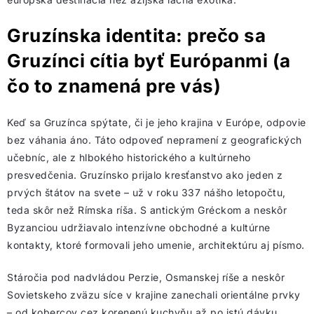
Gruzínska identita: prečo sa
Gruzínci cítia byť Európanmi (a
čo to znamená pre vás)
Keď sa Gruzínca spýtate, či je jeho krajina v Európe, odpovie
bez váhania áno. Táto odpoveď nepramení z geografických
učebníc, ale z hlbokého historického a kultúrneho
presvedčenia. Gruzínsko prijalo kresťanstvo ako jeden z
prvých štátov na svete – už v roku 337 nášho letopočtu,
teda skôr než Rímska ríša. S antickým Gréckom a neskôr
Byzanciou udržiavalo intenzívne obchodné a kultúrne
kontakty, ktoré formovali jeho umenie, architektúru aj písmo.
Stáročia pod nadvládou Perzie, Osmanskej ríše a neskôr
Sovietskeho zväzu síce v krajine zanechali orientálne prvky
– od kobercov cez korenenú kuchyňu až po istú dávku