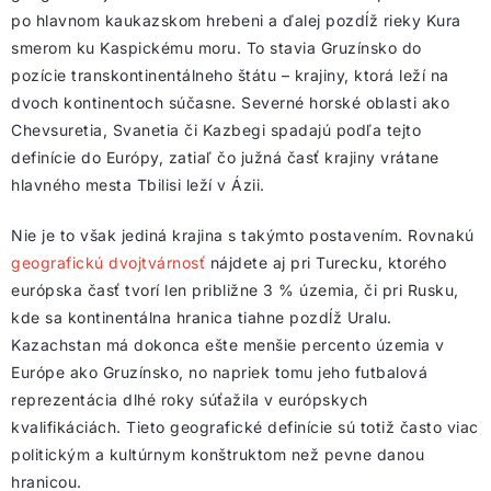
po hlavnom kaukazskom hrebeni a ďalej pozdĺž rieky Kura
smerom ku Kaspickému moru. To stavia Gruzínsko do
pozície transkontinentálneho štátu – krajiny, ktorá leží na
dvoch kontinentoch súčasne. Severné horské oblasti ako
Chevsuretia, Svanetia či Kazbegi spadajú podľa tejto
definície do Európy, zatiaľ čo južná časť krajiny vrátane
hlavného mesta Tbilisi leží v Ázii.
Nie je to však jediná krajina s takýmto postavením. Rovnakú
geografickú dvojtvárnosť
nájdete aj pri Turecku, ktorého
európska časť tvorí len približne 3 % územia, či pri Rusku,
kde sa kontinentálna hranica tiahne pozdĺž Uralu.
Kazachstan má dokonca ešte menšie percento územia v
Európe ako Gruzínsko, no napriek tomu jeho futbalová
reprezentácia dlhé roky súťažila v európskych
kvalifikáciách. Tieto geografické definície sú totiž často viac
politickým a kultúrnym konštruktom než pevne danou
hranicou.