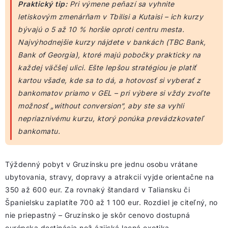
Praktický tip:
Pri výmene peňazí sa vyhnite
letiskovým zmenárňam v Tbilisi a Kutaisi – ich kurzy
bývajú o 5 až 10 % horšie oproti centru mesta.
Najvýhodnejšie kurzy nájdete v bankách (TBC Bank,
Bank of Georgia), ktoré majú pobočky prakticky na
každej väčšej ulici. Ešte lepšou stratégiou je platiť
kartou všade, kde sa to dá, a hotovosť si vyberať z
bankomatov priamo v GEL – pri výbere si vždy zvoľte
možnosť „without conversion“, aby ste sa vyhli
nepriaznivému kurzu, ktorý ponúka prevádzkovateľ
bankomatu.
Týždenný pobyt v Gruzínsku pre jednu osobu vrátane
ubytovania, stravy, dopravy a atrakcií vyjde orientačne na
350 až 600 eur. Za rovnaký štandard v Taliansku či
Španielsku zaplatíte 700 až 1 100 eur. Rozdiel je citeľný, no
nie priepastný – Gruzínsko je skôr cenovo dostupná
európska destinácia než ázijská lacná exotika.