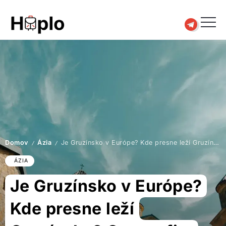
Domov
Ázia
Je Gruzínsko v Európe? Kde presne leží Gruzínsko? Geografia, ktorú musíte poznať pred cestou
/
/
ÁZIA
Je Gruzínsko v Európe?
Kde presne leží