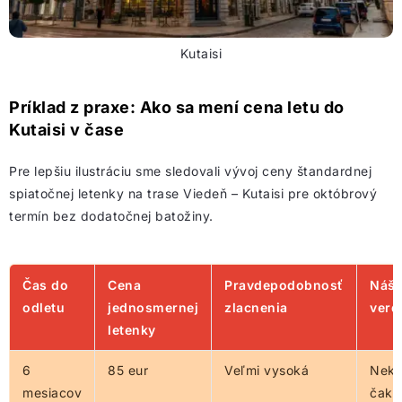
Kutaisi
Príklad z praxe: Ako sa mení cena letu do
Kutaisi v čase
Pre lepšiu ilustráciu sme sledovali vývoj ceny štandardnej
spiatočnej letenky na trase Viedeň – Kutaisi pre októbrový
termín bez dodatočnej batožiny.
Čas do
Cena
Pravdepodobnosť
Náš
odletu
jednosmernej
zlacnenia
verd
letenky
6
85 eur
Veľmi vysoká
Neku
mesiacov
čaka