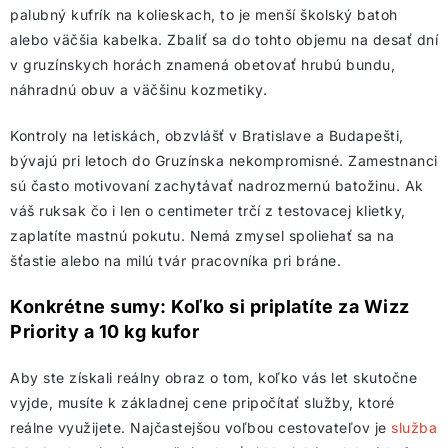
palubný kufrík na kolieskach, to je menší školský batoh
alebo väčšia kabelka. Zbaliť sa do tohto objemu na desať dní
v gruzínskych horách znamená obetovať hrubú bundu,
náhradnú obuv a väčšinu kozmetiky.
Kontroly na letiskách, obzvlášť v Bratislave a Budapešti,
bývajú pri letoch do Gruzínska nekompromisné. Zamestnanci
sú často motivovaní zachytávať nadrozmernú batožinu. Ak
váš ruksak čo i len o centimeter trčí z testovacej klietky,
zaplatíte mastnú pokutu. Nemá zmysel spoliehať sa na
šťastie alebo na milú tvár pracovníka pri bráne.
Konkrétne sumy: Koľko si priplatíte za Wizz
Priority a 10 kg kufor
Aby ste získali reálny obraz o tom, koľko vás let skutočne
vyjde, musíte k základnej cene pripočítať služby, ktoré
reálne využijete. Najčastejšou voľbou cestovateľov je
služba