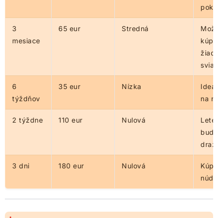
pokl
3
65 eur
Stredná
Mož
mesiace
kúpiť
žiad
svia
6
35 eur
Nízka
Ideá
týždňov
na n
2 týždne
110 eur
Nulová
Lete
bude
draži
3 dni
180 eur
Nulová
Kúpiť
núdz