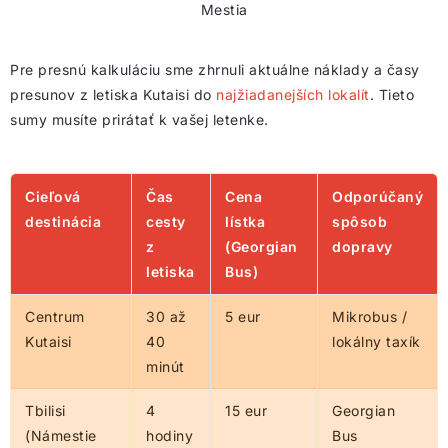
Mestia
Pre presnú kalkuláciu sme zhrnuli aktuálne náklady a časy
presunov z letiska Kutaisi do
najžiadanejších lokalít
. Tieto
sumy musíte prirátať k vašej letenke.
Cieľová
Čas
Cena
Odporúčaný
destinácia
cesty
lístka
spôsob
z
(Georgian
dopravy
letiska
Bus)
Centrum
30 až
5 eur
Mikrobus /
Kutaisi
40
lokálny taxík
minút
Tbilisi
4
15 eur
Georgian
(Námestie
hodiny
Bus