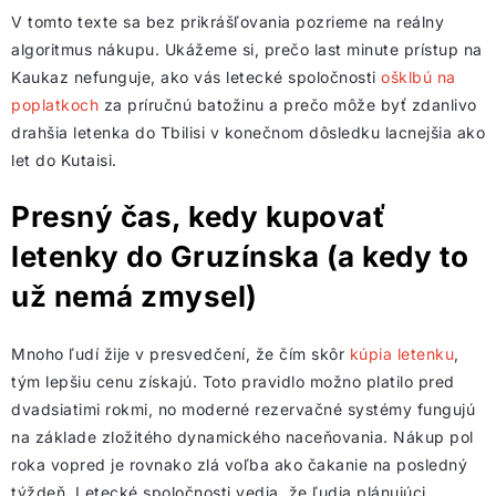
V tomto texte sa bez prikrášľovania pozrieme na reálny
algoritmus nákupu. Ukážeme si, prečo last minute prístup na
Kaukaz nefunguje, ako vás letecké spoločnosti
ošklbú na
poplatkoch
za príručnú batožinu a prečo môže byť zdanlivo
drahšia letenka do Tbilisi v konečnom dôsledku lacnejšia ako
let do Kutaisi.
Presný čas, kedy kupovať
letenky do Gruzínska (a kedy to
už nemá zmysel)
Mnoho ľudí žije v presvedčení, že čím skôr
kúpia letenku
,
tým lepšiu cenu získajú. Toto pravidlo možno platilo pred
dvadsiatimi rokmi, no moderné rezervačné systémy fungujú
na základe zložitého dynamického naceňovania. Nákup pol
roka vopred je rovnako zlá voľba ako čakanie na posledný
týždeň. Letecké spoločnosti vedia, že ľudia plánujúci