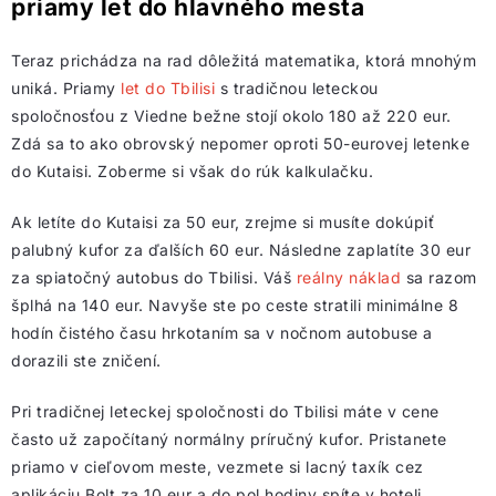
priamy let do hlavného mesta
Teraz prichádza na rad dôležitá matematika, ktorá mnohým
uniká. Priamy
let do Tbilisi
s tradičnou leteckou
spoločnosťou z Viedne bežne stojí okolo 180 až 220 eur.
Zdá sa to ako obrovský nepomer oproti 50-eurovej letenke
do Kutaisi. Zoberme si však do rúk kalkulačku.
Ak letíte do Kutaisi za 50 eur, zrejme si musíte dokúpiť
palubný kufor za ďalších 60 eur. Následne zaplatíte 30 eur
za spiatočný autobus do Tbilisi. Váš
reálny náklad
sa razom
šplhá na 140 eur. Navyše ste po ceste stratili minimálne 8
hodín čistého času hrkotaním sa v nočnom autobuse a
dorazili ste zničení.
Pri tradičnej leteckej spoločnosti do Tbilisi máte v cene
často už započítaný normálny príručný kufor. Pristanete
priamo v cieľovom meste, vezmete si lacný taxík cez
aplikáciu Bolt za 10 eur a do pol hodiny spíte v hoteli.