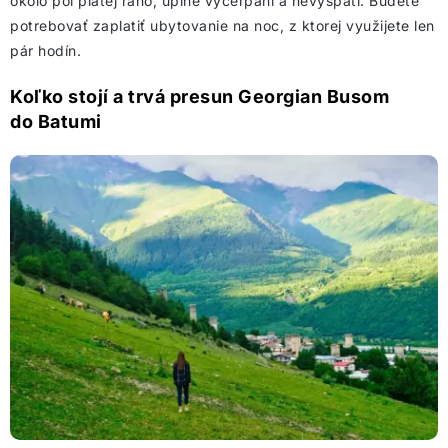
okolo pol piatej ráno, úplne vyčerpaní a nevyspatí. Budete
potrebovať zaplatiť ubytovanie na noc, z ktorej využijete len
pár hodín.
Koľko stojí a trvá presun Georgian Busom
do Batumi