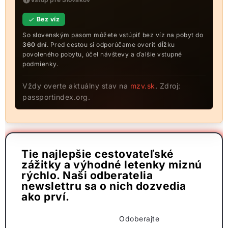
Bez víz
So slovenským pasom môžete vstúpiť bez víz na pobyt do
360 dní
. Pred cestou si odporúčame overiť dĺžku
povoleného pobytu, účel návštevy a ďalšie vstupné
podmienky.
Vždy overte aktuálny stav na
mzv.sk
. Zdroj:
passportindex.org.
Tie najlepšie cestovateľské
zážitky a výhodné letenky miznú
rýchlo. Naši odberatelia
newslettru sa o nich dozvedia
ako prví.
Odoberajte