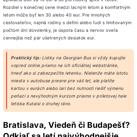
Rozdiel v konečnej cene medzi lacným letom a komfortným
letom môže byť len 30 alebo 40 eur. Pre mnohých
cestovateľov, najmä rodiny s deťmi alebo ľudí s limitovaným
počtom dní dovolenky, je úspora času a nervov oveľa
cennejšia než pár ušetrených desiatok eur.
Praktický tip:
Lístky na Georgian Bus si vždy kupujte
vopred online priamo na ich oficiálnej webstránke,
hneď ako si zabezpečíte letenku. Nielenže máte istotu
miesta v autobuse presne pre váš let, ale platíte
kartou v eurách alebo lari bez nutnosti riešiť výmenu
peňazí s nevýhodným kurzom priamo v príletovej hale
letiska Kutaisi o druhej ráno.
Bratislava, Viedeň či Budapešť?
Odkiaľ sa letí najvýhodnejšie