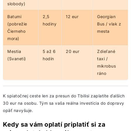
slobody)
Batumi
2,5
12 eur
Georgian
(pobrežie
hodiny
Bus / vlak z
Čierneho
mesta
mora)
Mestia
5 až 6
20 eur
Zdieľané
(Svaneti)
hodín
taxi /
mikrobus
ráno
K spiatočnej ceste len za presun do Tbilisi zaplatíte ďalších
30 eur na osobu. Tým sa vaša reálna investícia do dopravy
opäť navyšuje.
Kedy sa vám oplatí priplatiť si za