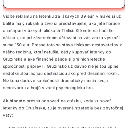
Vidíte reklamu na letenku za lákavých 39 eur, v hlave si už
balíte malý ruksak a živo si predstavujete, ako jete horúce
chačapuri v úzkych uličkách Tbilisi. Kliknete na tlačidlo
nákupu, no pri záverečnom účtovaní na vás zrazu vyskočí
suma 150 eur. Presne toto sa stáva tisíckam cestovateľov z
nášho regiónu, ktorí netušia, kedy kupovať letenky do
Gruzínska a aké finančné pasce si pre nich letecké
spoločnosti pripravili. Gruzínsko už dávno nie je tou úplne
nedotknutou lacnou destináciou ako pred desiatimi rokmi.
Nízkonákladové spoločnosti dramaticky menia svoju
cenotvorbu a hrajú s vami psychologickú hru.
Ak hľadáte presnú odpoveď na otázku, kedy kupovať
letenky do Gruzínska, tu je overená stratégia bez zbytočnej
vaty: