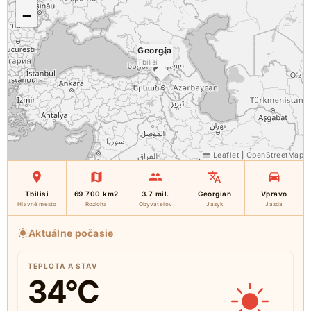
−
Georgia
×
Tbilisi
Leaflet
|
OpenStreetMap
Tbilisi
69 700 km2
3.7 mil.
Georgian
Vpravo
Hlavné mesto
Rozloha
Obyvateľov
Jazyk
Jazda
Aktuálne počasie
TEPLOTA A STAV
34
°C