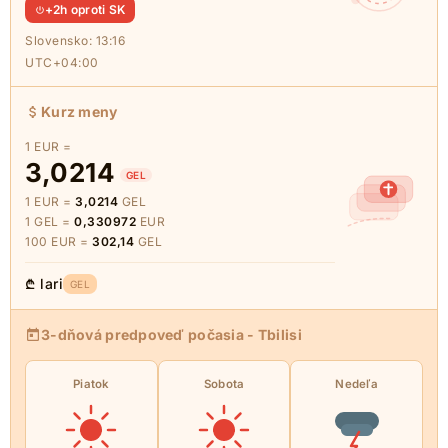
+2h oproti SK
Slovensko:
13:16
UTC+04:00
Kurz meny
1 EUR =
3,0214
GEL
1 EUR =
3,0214
GEL
1 GEL =
0,330972
EUR
100 EUR =
302,14
GEL
₾ lari
GEL
3-dňová predpoveď počasia - Tbilisi
Piatok
Sobota
Nedeľa