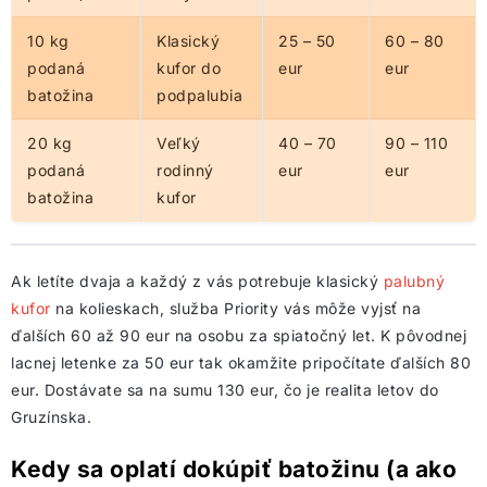
10 kg
Klasický
25 – 50
60 – 80
podaná
kufor do
eur
eur
batožina
podpalubia
20 kg
Veľký
40 – 70
90 – 110
podaná
rodinný
eur
eur
batožina
kufor
Ak letíte dvaja a každý z vás potrebuje klasický
palubný
kufor
na kolieskach, služba Priority vás môže vyjsť na
ďalších 60 až 90 eur na osobu za spiatočný let. K pôvodnej
lacnej letenke za 50 eur tak okamžite pripočítate ďalších 80
eur. Dostávate sa na sumu 130 eur, čo je realita letov do
Gruzínska.
Kedy sa oplatí dokúpiť batožinu (a ako