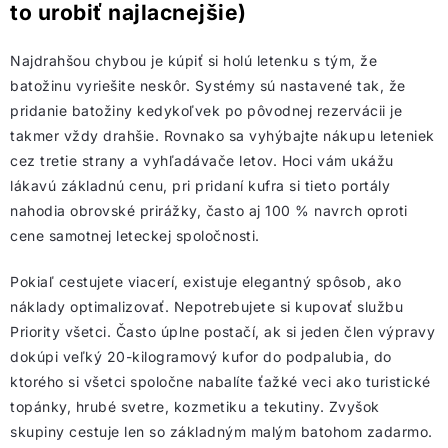
to urobiť najlacnejšie)
Najdrahšou chybou je kúpiť si holú letenku s tým, že
batožinu vyriešite neskôr. Systémy sú nastavené tak, že
pridanie batožiny kedykoľvek po pôvodnej rezervácii je
takmer vždy drahšie. Rovnako sa vyhýbajte nákupu leteniek
cez tretie strany a vyhľadávače letov. Hoci vám ukážu
lákavú základnú cenu, pri pridaní kufra si tieto portály
nahodia obrovské prirážky, často aj 100 % navrch oproti
cene samotnej leteckej spoločnosti.
Pokiaľ cestujete viacerí, existuje elegantný spôsob, ako
náklady optimalizovať. Nepotrebujete si kupovať službu
Priority všetci. Často úplne postačí, ak si jeden člen výpravy
dokúpi veľký 20-kilogramový kufor do podpalubia, do
ktorého si všetci spoločne nabalíte ťažké veci ako turistické
topánky, hrubé svetre, kozmetiku a tekutiny. Zvyšok
skupiny cestuje len so základným malým batohom zadarmo.