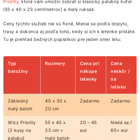
Priority
, ktorá vám umožní zobrať si klasický palubný kufor
(55 x 40 x 23 centimetrov) a malý ruksak.
Ceny týchto služieb nie sú fixné. Menia sa podľa dopytu,
trasy a dokonca aj podľa toho, kedy si ich k letenke pridáte.
Tu je prehľad bežných poplatkov pre jeden smer letu:
Typ
Rozmery
Cena pri
Cena
batožiny
nákupe
neskôr /
letenky
na
letisku
Základný
40 x 30 x
Zadarmo
Zadarmo
malý batoh
20 cm
Wizz Priority
55 x 40 x
20 – 45
Nedá sa /
(2 kusy na
23 cm +
eur
60+ eur
palubu)
malý batoh