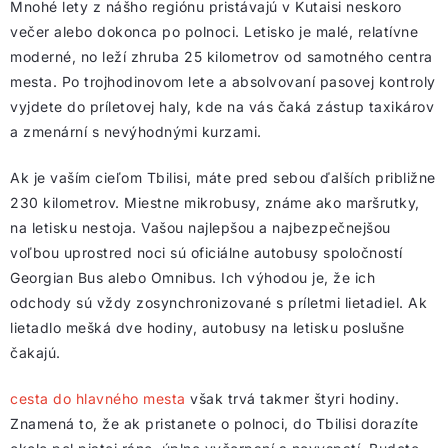
Mnohé lety z nášho regiónu pristávajú v Kutaisi neskoro
večer alebo dokonca po polnoci. Letisko je malé, relatívne
moderné, no leží zhruba 25 kilometrov od samotného centra
mesta. Po trojhodinovom lete a absolvovaní pasovej kontroly
vyjdete do príletovej haly, kde na vás čaká zástup taxikárov
a zmenární s nevýhodnými kurzami.
Ak je vaším cieľom Tbilisi, máte pred sebou ďalších približne
230 kilometrov. Miestne mikrobusy, známe ako maršrutky,
na letisku nestoja. Vašou najlepšou a najbezpečnejšou
voľbou uprostred noci sú oficiálne autobusy spoločností
Georgian Bus alebo Omnibus. Ich výhodou je, že ich
odchody sú vždy zosynchronizované s príletmi lietadiel. Ak
lietadlo mešká dve hodiny, autobusy na letisku poslušne
čakajú.
cesta do hlavného mesta
však trvá takmer štyri hodiny.
Znamená to, že ak pristanete o polnoci, do Tbilisi dorazíte