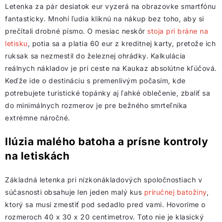
Letenka za pár desiatok eur vyzerá na obrazovke smartfónu
fantasticky. Mnohí ľudia kliknú na nákup bez toho, aby si
prečítali drobné písmo. O mesiac neskôr
stoja pri bráne na
letisku
, potia sa a platia 60 eur z kreditnej karty, pretože ich
ruksak sa nezmestil do železnej ohrádky. Kalkulácia
reálnych nákladov je pri ceste na Kaukaz absolútne kľúčová.
Keďže ide o destináciu s premenlivým počasím, kde
potrebujete turistické topánky aj ľahké oblečenie, zbaliť sa
do minimálnych rozmerov je pre bežného smrteľníka
extrémne náročné.
Ilúzia malého batoha a prísne kontroly
na letiskách
Základná letenka pri nízkonákladových spoločnostiach v
súčasnosti obsahuje len jeden malý kus
príručnej batožiny
,
ktorý sa musí zmestiť pod sedadlo pred vami. Hovoríme o
rozmeroch 40 x 30 x 20 centimetrov. Toto nie je klasický