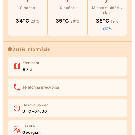
Slnečno
Slnečno
Miestami dážď v
okolí
34°C
35°C
35°C
20°C
20°C
19°C
57%
Ďalšie informácie
Kontinent
Ázia
Telefónna predvoľba
Časové pásma
UTC+04:00
Jazyky
Georgian