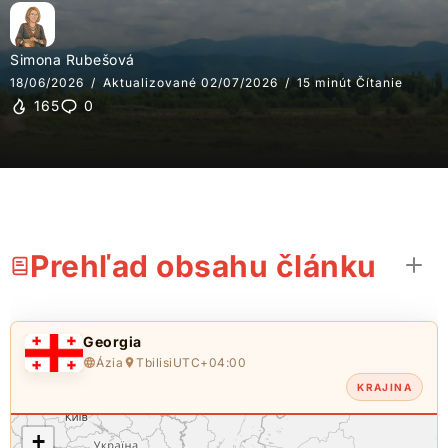
Simona Rubešová
18/06/2026
Aktualizované 02/07/2026
15 minút Čítanie
165
0
Prehľad obsahu článku
Georgia
Ázia
Tbilisi
UTC+04:00
KRAJINA
+