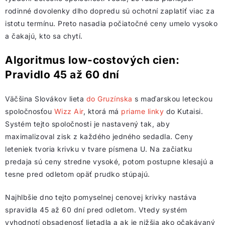
rodinné dovolenky dlho dopredu sú ochotní zaplatiť viac za
istotu termínu. Preto nasadia počiatočné ceny umelo vysoko
a čakajú, kto sa chytí.
Algoritmus low-costových cien:
Pravidlo 45 až 60 dní
Väčšina Slovákov lieta
do Gruzínska
s maďarskou leteckou
spoločnosťou
Wizz Air
, ktorá má
priame linky
do Kutaisi.
Systém tejto spoločnosti je nastavený tak, aby
maximalizoval zisk z každého jedného sedadla. Ceny
leteniek tvoria krivku v tvare písmena U. Na začiatku
predaja sú ceny stredne vysoké, potom postupne klesajú a
tesne pred odletom opäť prudko stúpajú.
Najhlbšie dno tejto pomyselnej cenovej krivky nastáva
spravidla 45 až 60 dní pred odletom. Vtedy systém
vyhodnotí obsadenosť lietadla a ak je nižšia ako očakávaný