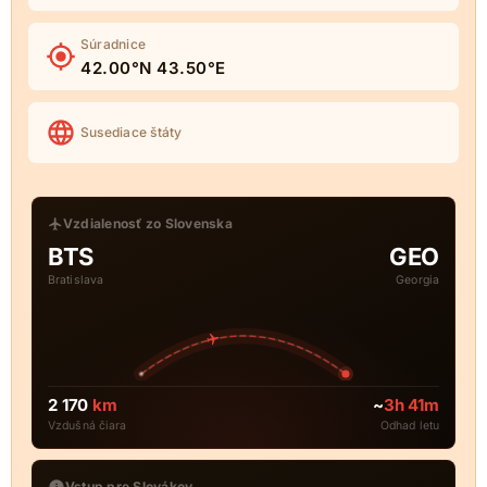
Súradnice
42.00°N 43.50°E
Susediace štáty
Vzdialenosť zo Slovenska
BTS
GEO
Bratislava
Georgia
2 170
km
~
3h 41m
Vzdušná čiara
Odhad letu
Vstup pre Slovákov