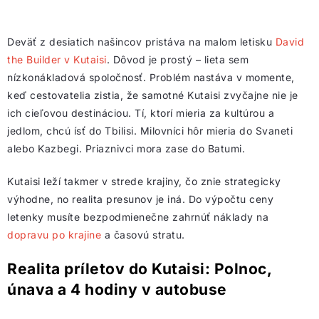
Deväť z desiatich našincov pristáva na malom letisku
David
the Builder v Kutaisi
. Dôvod je prostý – lieta sem
nízkonákladová spoločnosť. Problém nastáva v momente,
keď cestovatelia zistia, že samotné Kutaisi zvyčajne nie je
ich cieľovou destináciou. Tí, ktorí mieria za kultúrou a
jedlom, chcú ísť do Tbilisi. Milovníci hôr mieria do Svaneti
alebo Kazbegi. Priaznivci mora zase do Batumi.
Kutaisi leží takmer v strede krajiny, čo znie strategicky
výhodne, no realita presunov je iná. Do výpočtu ceny
letenky musíte bezpodmienečne zahrnúť náklady na
dopravu po krajine
a časovú stratu.
Realita príletov do Kutaisi: Polnoc,
únava a 4 hodiny v autobuse