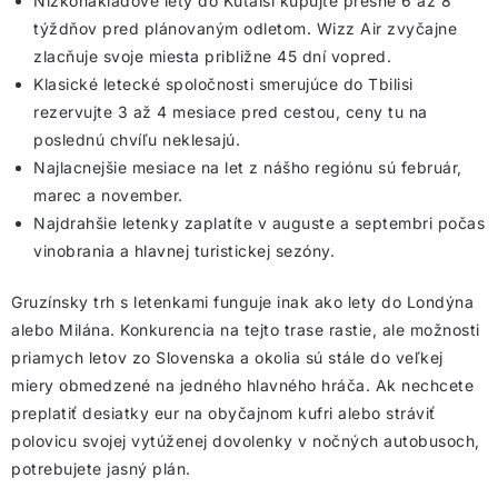
Nízkonákladové lety do Kutaisi kupujte presne 6 až 8
týždňov pred plánovaným odletom. Wizz Air zvyčajne
zlacňuje svoje miesta približne 45 dní vopred.
Klasické letecké spoločnosti smerujúce do Tbilisi
rezervujte 3 až 4 mesiace pred cestou, ceny tu na
poslednú chvíľu neklesajú.
Najlacnejšie mesiace na let z nášho regiónu sú február,
marec a november.
Najdrahšie letenky zaplatíte v auguste a septembri počas
vinobrania a hlavnej turistickej sezóny.
Gruzínsky trh s letenkami funguje inak ako lety do Londýna
alebo Milána. Konkurencia na tejto trase rastie, ale možnosti
priamych letov zo Slovenska a okolia sú stále do veľkej
miery obmedzené na jedného hlavného hráča. Ak nechcete
preplatiť desiatky eur na obyčajnom kufri alebo stráviť
polovicu svojej vytúženej dovolenky v nočných autobusoch,
potrebujete jasný plán.