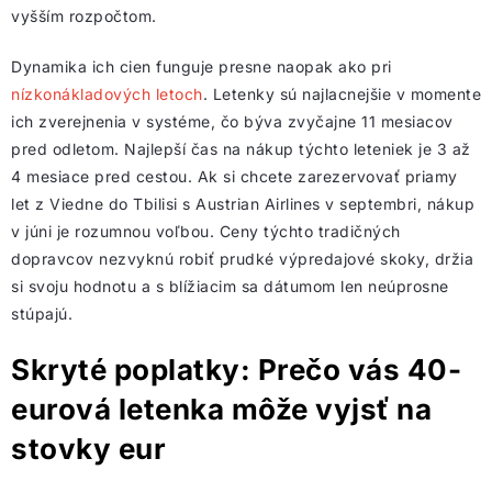
vyšším rozpočtom.
Dynamika ich cien funguje presne naopak ako pri
nízkonákladových letoch
. Letenky sú najlacnejšie v momente
ich zverejnenia v systéme, čo býva zvyčajne 11 mesiacov
pred odletom. Najlepší čas na nákup týchto leteniek je 3 až
4 mesiace pred cestou. Ak si chcete zarezervovať priamy
let z Viedne do Tbilisi s Austrian Airlines v septembri, nákup
v júni je rozumnou voľbou. Ceny týchto tradičných
dopravcov nezvyknú robiť prudké výpredajové skoky, držia
si svoju hodnotu a s blížiacim sa dátumom len neúprosne
stúpajú.
Skryté poplatky: Prečo vás 40-
eurová letenka môže vyjsť na
stovky eur