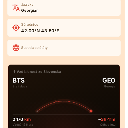
Jazyky
Georgian
Súradnice
42.00°N 43.50°E
Susediace štáty
Vzdialenosť zo Slovenska
BTS
GEO
Bratislava
Georgia
2 170
km
~
3h 41m
Vzdušná čiara
Odhad letu