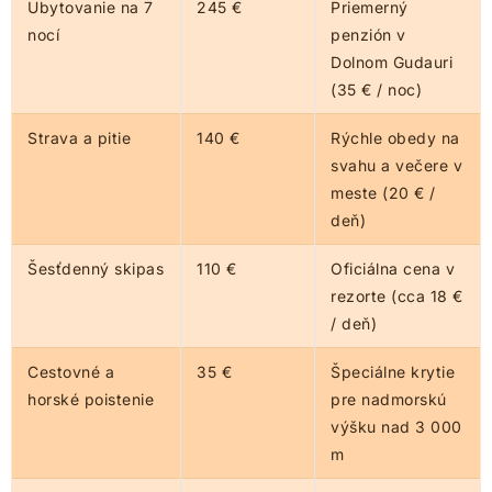
Ubytovanie na 7
245 €
Priemerný
nocí
penzión v
Dolnom Gudauri
(35 € / noc)
Strava a pitie
140 €
Rýchle obedy na
svahu a večere v
meste (20 € /
deň)
Šesťdenný skipas
110 €
Oficiálna cena v
rezorte (cca 18 €
/ deň)
Cestovné a
35 €
Špeciálne krytie
horské poistenie
pre nadmorskú
výšku nad 3 000
m