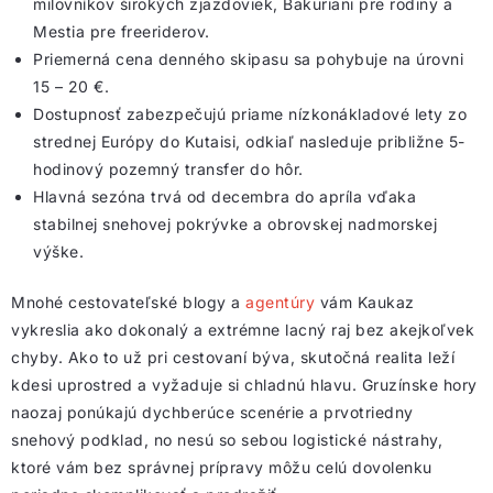
milovníkov širokých zjazdoviek, Bakuriani pre rodiny a
Mestia pre freeriderov.
Priemerná cena denného skipasu sa pohybuje na úrovni
15 – 20 €.
Dostupnosť zabezpečujú priame nízkonákladové lety zo
strednej Európy do Kutaisi, odkiaľ nasleduje približne 5-
hodinový pozemný transfer do hôr.
Hlavná sezóna trvá od decembra do apríla vďaka
stabilnej snehovej pokrývke a obrovskej nadmorskej
výške.
Mnohé cestovateľské blogy a
agentúry
vám Kaukaz
vykreslia ako dokonalý a extrémne lacný raj bez akejkoľvek
chyby. Ako to už pri cestovaní býva, skutočná realita leží
kdesi uprostred a vyžaduje si chladnú hlavu. Gruzínske hory
naozaj ponúkajú dychberúce scenérie a prvotriedny
snehový podklad, no nesú so sebou logistické nástrahy,
ktoré vám bez správnej prípravy môžu celú dovolenku