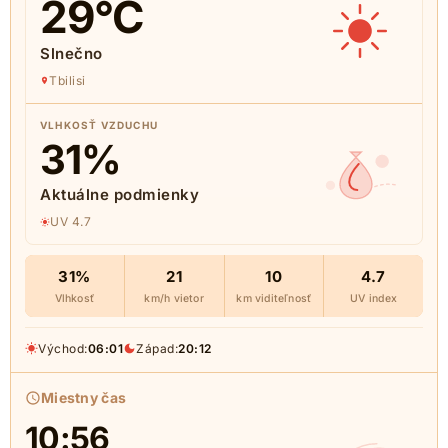
29
°C
Slnečno
Tbilisi
VLHKOSŤ VZDUCHU
31
%
Aktuálne podmienky
UV 4.7
31%
21
10
4.7
Vlhkosť
km/h vietor
km viditeľnosť
UV index
Východ:
06:01
Západ:
20:12
Miestny čas
10:56