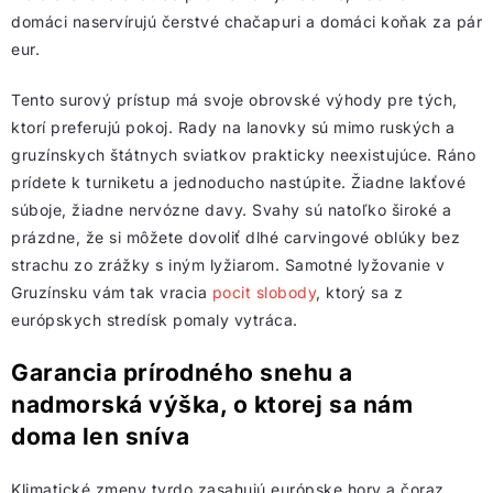
domáci naservírujú čerstvé chačapuri a domáci koňak za pár
eur.
Tento surový prístup má svoje obrovské výhody pre tých,
ktorí preferujú pokoj. Rady na lanovky sú mimo ruských a
gruzínskych štátnych sviatkov prakticky neexistujúce. Ráno
prídete k turniketu a jednoducho nastúpite. Žiadne lakťové
súboje, žiadne nervózne davy. Svahy sú natoľko široké a
prázdne, že si môžete dovoliť dlhé carvingové oblúky bez
strachu zo zrážky s iným lyžiarom. Samotné lyžovanie v
Gruzínsku vám tak vracia
pocit slobody
, ktorý sa z
európskych stredísk pomaly vytráca.
Garancia prírodného snehu a
nadmorská výška, o ktorej sa nám
doma len sníva
Klimatické zmeny tvrdo zasahujú európske hory a čoraz