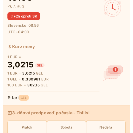
Pi, 7. aug
+2h oproti SK
Slovensko:
08:56
UTC+04:00
Kurz meny
1 EUR =
3,0215
GEL
1 EUR =
3,0215
GEL
1 GEL =
0,330961
EUR
100 EUR =
302,15
GEL
₾ lari
GEL
3-dňová predpoveď počasia - Tbilisi
Piatok
Sobota
Nedeľa