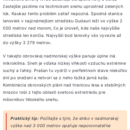
častejšie jazdíme na technickom snehu uprostred zelených
lúk. Kaukaz tento problém zatiaľ nepozná. Spodná stanica
lanoviek v najznámejšom stredisku Gudauri leží vo výške 2
000 metrov nad morom, čo je úroveň, kde naše najvyššie
strediská len končia. Najvyšší bod lanovky vás vyvezie až
do výšky 3 279 metrov.
V takejto obrovskej nadmorskej výške panuje úplne iná
mikroklíma. Sneh je vďaka nízkej vlhkosti vzduchu extrémne
suchý a ľahký. Prašan tu vydrží v perfektnom stave niekoľko
dní po snežení a netvorí sa z neho ťažká jarná kaša.
Kombinácia obrovských plání nad hranicou lesa a stabilných
mrazov robí z tejto oblasti svetovú extratriedu pre
milovníkov hlbokého snehu.
Praktický tip:
Počítajte s tým, že slnko v nadmorskej
výške nad 3 000 metrov opaľuje neporovnateľne