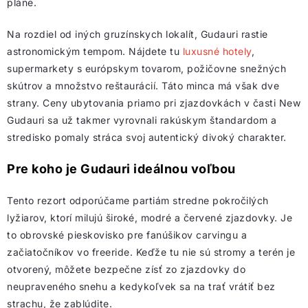
pláne.
Na rozdiel od iných gruzínskych lokalít, Gudauri rastie
astronomickým tempom. Nájdete tu
luxusné hotely
,
supermarkety s európskym tovarom, požičovne snežných
skútrov a množstvo reštaurácií. Táto minca má však dve
strany. Ceny ubytovania priamo pri zjazdovkách v časti New
Gudauri sa už takmer vyrovnali rakúskym štandardom a
stredisko pomaly stráca svoj autentický divoký charakter.
Pre koho je Gudauri ideálnou voľbou
Tento rezort odporúčame partiám stredne pokročilých
lyžiarov, ktorí milujú široké, modré a červené zjazdovky. Je
to obrovské pieskovisko pre fanúšikov carvingu a
začiatočníkov vo freeride. Keďže tu nie sú stromy a terén je
otvorený, môžete bezpečne zísť zo zjazdovky do
neupraveného snehu a kedykoľvek sa na trať vrátiť bez
strachu, že zablúdite.