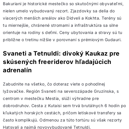
Bakuriani je historické mestečko so skutočnými obyvateľmi,
nielen umelo vybudovaný rezort. Zjazdovky sa delia do
viacerých menších areálov ako Didveli a Kokhta. Terény sú
tu miernejšie, chránené stromami a infraštruktúra sa silne
orientuje na rodiny s deťmi. Ceny ubytovania a stravy sú tu
približne o tretinu nižšie v porovnaní s prémiovým Gudauri.
Svaneti a Tetnuldi: divoký Kaukaz pre
skúsených freeriderov hľadajúcich
adrenalín
Zabudnite na všetko, čo doteraz viete o pohodlnej
lyžovačke. Región Svaneti na severozápade Gruzínska, s
centrom v mestečku Mestia, slúži výhradne pre
dobrodruhov. Cesta z Kutaisi sem trvá brutálnych 6 hodín po
kľukatých horských cestách, pričom letiskové transfery sa
často komplikujú. Odmenou za túto tortúru sú však rezorty
Hatsvali a najmä novovybudované Tetnuldi.