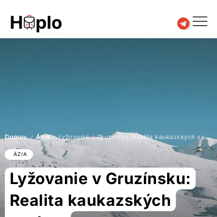
Domov
Ázia
Lyžovanie v Gruzínsku: Realita kaukazských svahov
/
/
ÁZIA
Lyžovanie v Gruzínsku:
Realita kaukazských