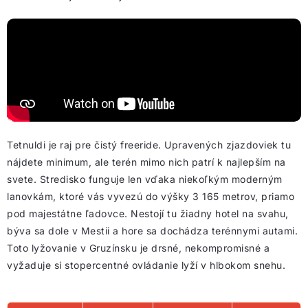
Tetnuldi je raj pre čistý freeride. Upravených zjazdoviek tu
nájdete minimum, ale terén mimo nich patrí k najlepším na
svete. Stredisko funguje len vďaka niekoľkým moderným
lanovkám, ktoré vás vyvezú do výšky 3 165 metrov, priamo
pod majestátne ľadovce. Nestojí tu žiadny hotel na svahu,
býva sa dole v Mestii a hore sa dochádza terénnymi autami.
Toto lyžovanie v Gruzínsku je drsné, nekompromisné a
vyžaduje si stopercentné ovládanie lyží v hlbokom snehu.