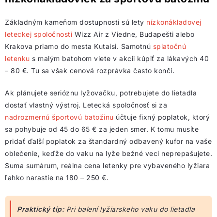
Základným kameňom dostupnosti sú lety
nízkonákladovej
leteckej spoločnosti
Wizz Air z Viedne, Budapešti alebo
Krakova priamo do mesta Kutaisi. Samotnú
spiatočnú
letenku
s malým batohom viete v akcii kúpiť za lákavých 40
– 80 €. Tu sa však cenová rozprávka často končí.
Ak plánujete serióznu lyžovačku, potrebujete do lietadla
dostať vlastný výstroj. Letecká spoločnosť si za
nadrozmernú športovú batožinu
účtuje fixný poplatok, ktorý
sa pohybuje od 45 do 65 € za jeden smer. K tomu musíte
pridať ďalší poplatok za štandardný odbavený kufor na vaše
oblečenie, keďže do vaku na lyže bežné veci neprepašujete.
Suma sumárum, reálna cena letenky pre vybaveného lyžiara
ľahko narastie na 180 – 250 €.
Praktický tip:
Pri balení lyžiarskeho vaku do lietadla