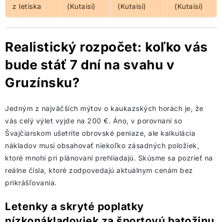
z letiska
(Kutaisi)
(Kutaisi)
(Kutaisi)
Realistický rozpočet: koľko vás
bude stáť 7 dní na svahu v
Gruzínsku?
Jedným z najväčších mýtov o kaukazských horách je, že
vás celý výlet vyjde na 200 €. Áno, v porovnaní so
Švajčiarskom ušetríte obrovské peniaze, ale kalkulácia
nákladov musí obsahovať niekoľko zásadných položiek,
ktoré mnohí pri plánovaní prehliadajú. Skúsme sa pozrieť na
reálne čísla, ktoré zodpovedajú aktuálnym cenám bez
prikrášľovania.
Letenky a skryté poplatky
nízkonákladoviek za športovú batožinu