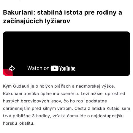
Bakuriani: stabilná istota pre rodiny a
začínajúcich lyžiarov
Kým Gudauri je o holých pláňach a nadmorskej výške,
Bakuriani ponúka úplne inú scenériu. Leží nižšie, uprostred
hustých borovicových lesov, čo ho robí podstatne
chránenejším pred silným vetrom. Cesta z letiska Kutaisi sem
trvá približne 3 hodiny, vďaka čomu ide o najdostupnejšiu
horskú lokalitu.