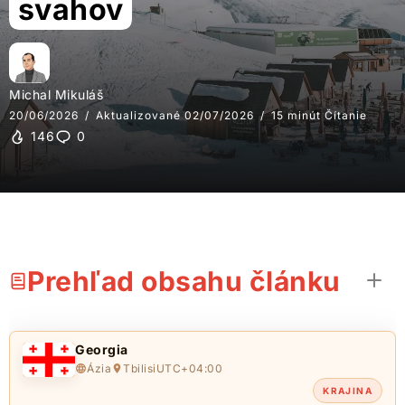
svahov
Michal Mikuláš
20/06/2026
Aktualizované 02/07/2026
15 minút Čítanie
146
0
Prehľad obsahu článku
Georgia
Ázia
Tbilisi
UTC+04:00
KRAJINA