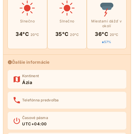
Slnečno
Slnečno
Miestami dážď v
okolí
34°C
35°C
36°C
20°C
20°C
20°C
57%
Ďalšie informácie
Kontinent
Ázia
Telefónna predvoľba
Časové pásma
UTC+04:00