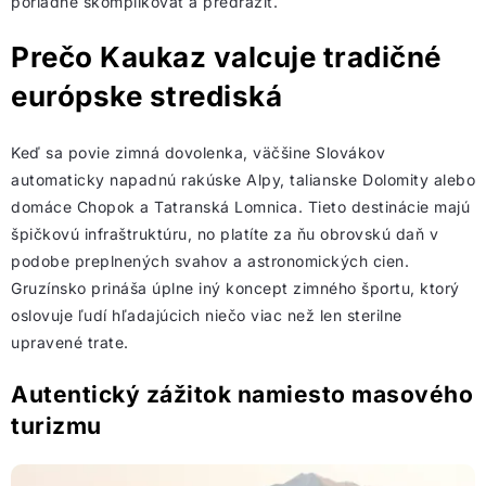
poriadne skomplikovať a predražiť.
Prečo Kaukaz valcuje tradičné
európske strediská
Keď sa povie zimná dovolenka, väčšine Slovákov
automaticky napadnú rakúske Alpy, talianske Dolomity alebo
domáce Chopok a Tatranská Lomnica. Tieto destinácie majú
špičkovú infraštruktúru, no platíte za ňu obrovskú daň v
podobe preplnených svahov a astronomických cien.
Gruzínsko prináša úplne iný koncept zimného športu, ktorý
oslovuje ľudí hľadajúcich niečo viac než len sterilne
upravené trate.
Autentický zážitok namiesto masového
turizmu