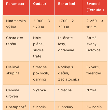
Parameter
Gudauri
Bakuriani
Svaneti
(Tetnuldi)
Nadmorská
2 000 – 3
1 700 – 2
2 260 – 3
výška
279 m
700 m
165 m
Charakter
Holé
Ihličnaté
Strmé
terénu
pláne,
lesy,
svahy,
široké
chránené
ľadovce
trate
Cieľová
Stredne
Rodiny s
Experti,
skupina
pokročilí,
deťmi,
freerideri
carving
začiatočníci
Cenová
Vysoká
Stredná
Nízka
úroveň
Dostupnosť
5 hodín
3 hodiny
6+ hodín