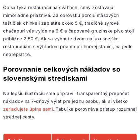
Čo sa týka reštaurácií na svahoch, ceny zostávajú
mimoriadne priaznivé. Za obrovskú porciu mäsových
taštičiek chinkali zaplatíte okolo 5 €, tradičné syrové
chačapuri vás vyjde na 6 € a čapované gruzínske pivo stojí
približne 2,50 €. Ak sa vyhnete dvom najluxusnejším
reštauráciám s výhľadom priamo pri hornej stanici, na jedle
nepreplatíte.
Porovnanie celkových nákladov so
slovenskými strediskami
Na lepšiu ilustráciu sme pripravili transparentný prepočet
nákladov na 7-dňový výlet pre jednu osobu, ak si všetko
zariaďujete úplne sami
. Tabuľka porovnáva prístup rozumnej
strednej cesty.