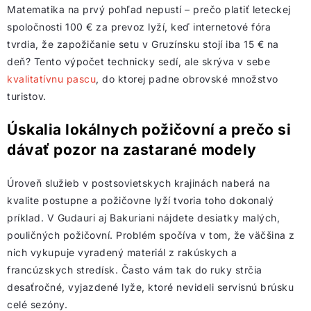
Matematika na prvý pohľad nepustí – prečo platiť leteckej
spoločnosti 100 € za prevoz lyží, keď internetové fóra
tvrdia, že zapožičanie setu v Gruzínsku stojí iba 15 € na
deň? Tento výpočet technicky sedí, ale skrýva v sebe
kvalitatívnu pascu
, do ktorej padne obrovské množstvo
turistov.
Úskalia lokálnych požičovní a prečo si
dávať pozor na zastarané modely
Úroveň služieb v postsovietskych krajinách naberá na
kvalite postupne a požičovne lyží tvoria toho dokonalý
príklad. V Gudauri aj Bakuriani nájdete desiatky malých,
pouličných požičovní. Problém spočíva v tom, že väčšina z
nich vykupuje vyradený materiál z rakúskych a
francúzskych stredísk. Často vám tak do ruky strčia
desaťročné, vyjazdené lyže, ktoré nevideli servisnú brúsku
celé sezóny.