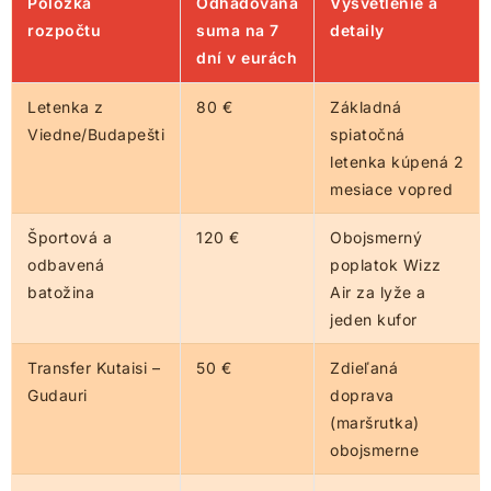
Položka
Odhadovaná
Vysvetlenie a
rozpočtu
suma na 7
detaily
dní v eurách
Letenka z
80 €
Základná
Viedne/Budapešti
spiatočná
letenka kúpená 2
mesiace vopred
Športová a
120 €
Obojsmerný
odbavená
poplatok Wizz
batožina
Air za lyže a
jeden kufor
Transfer Kutaisi –
50 €
Zdieľaná
Gudauri
doprava
(maršrutka)
obojsmerne