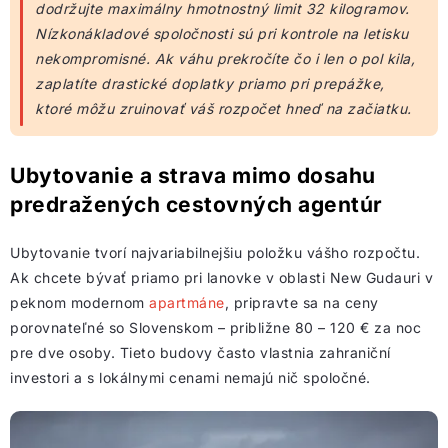
dodržujte maximálny hmotnostný limit 32 kilogramov.
Nízkonákladové spoločnosti sú pri kontrole na letisku
nekompromisné. Ak váhu prekročíte čo i len o pol kila,
zaplatíte drastické doplatky priamo pri prepážke,
ktoré môžu zruinovať váš rozpočet hneď na začiatku.
Ubytovanie a strava mimo dosahu
predražených cestovných agentúr
Ubytovanie tvorí najvariabilnejšiu položku vášho rozpočtu.
Ak chcete bývať priamo pri lanovke v oblasti New Gudauri v
peknom modernom
apartmáne
, pripravte sa na ceny
porovnateľné so Slovenskom – približne 80 – 120 € za noc
pre dve osoby. Tieto budovy často vlastnia zahraniční
investori a s lokálnymi cenami nemajú nič spoločné.