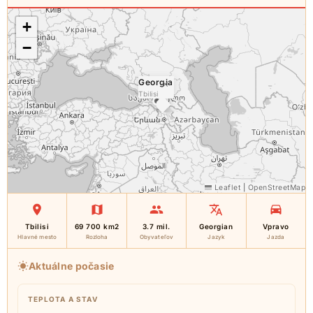
+
−
Georgia
×
Tbilisi
Leaflet
|
OpenStreetMap
Tbilisi
69 700 km2
3.7 mil.
Georgian
Vpravo
Hlavné mesto
Rozloha
Obyvateľov
Jazyk
Jazda
Aktuálne počasie
TEPLOTA A STAV