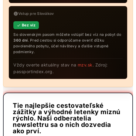
Vstup pre Slovákov
Bez víz
So slovenským pasom môžete vstúpiť bez víz na pobyt do
360 dní
. Pred cestou si odporúčame overiť dĺžku
povoleného pobytu, účel návštevy a ďalšie vstupné
podmienky.
Vždy overte aktuálny stav na
mzv.sk
. Zdroj:
passportindex.org.
Tie najlepšie cestovateľské
zážitky a výhodné letenky miznú
rýchlo. Naši odberatelia
newslettru sa o nich dozvedia
ako prví.