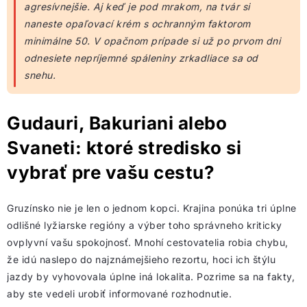
agresívnejšie. Aj keď je pod mrakom, na tvár si
naneste opaľovací krém s ochranným faktorom
minimálne 50. V opačnom prípade si už po prvom dni
odnesiete nepríjemné spáleniny zrkadliace sa od
snehu.
Gudauri, Bakuriani alebo
Svaneti: ktoré stredisko si
vybrať pre vašu cestu?
Gruzínsko nie je len o jednom kopci. Krajina ponúka tri úplne
odlišné lyžiarske regióny a výber toho správneho kriticky
ovplyvní vašu spokojnosť. Mnohí cestovatelia robia chybu,
že idú naslepo do najznámejšieho rezortu, hoci ich štýlu
jazdy by vyhovovala úplne iná lokalita. Pozrime sa na fakty,
aby ste vedeli urobiť informované rozhodnutie.