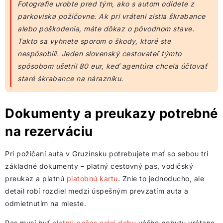
Fotografie urobte pred tým, ako s autom odídete z
parkoviska požičovne. Ak pri vrátení zistia škrabance
alebo poškodenia, máte dôkaz o pôvodnom stave.
Takto sa vyhnete sporom o škody, ktoré ste
nespôsobili. Jeden slovenský cestovateľ týmto
spôsobom ušetril 80 eur, keď agentúra chcela účtovať
staré škrabance na nárazníku.
Dokumenty a preukazy potrebné
na rezerváciu
Pri požičaní auta v Gruzínsku potrebujete mať so sebou tri
základné dokumenty – platný cestovný pas, vodičský
preukaz a platnú
platobnú kartu
. Znie to jednoducho, ale
detail robí rozdiel medzi úspešným prevzatím auta a
odmietnutím na mieste.
Pas musí byť
platný počas celej doby
vášho pobytu vrátane