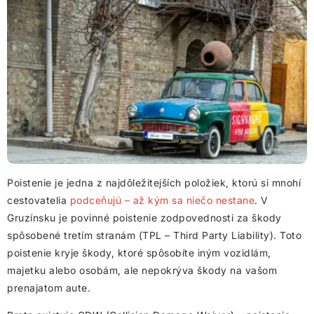
Poistenie je jedna z najdôležitejších položiek, ktorú si mnohí
cestovatelia
podceňujú – až kým sa niečo nestane
. V
Gruzínsku je povinné poistenie zodpovednosti za škody
spôsobené tretím stranám (TPL – Third Party Liability). Toto
poistenie kryje škody, ktoré spôsobíte iným vozidlám,
majetku alebo osobám, ale nepokrýva škody na vašom
prenajatom aute.