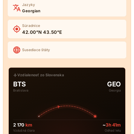
Jazyky
Georgian
Súradnice
42.00°N 43.50°E
Susediace štáty
Vzdialenosť zo Slovenska
BTS
GEO
Bratislava
Georgia
2 170
km
~
3h 41m
Vzdušná čiara
Odhad letu