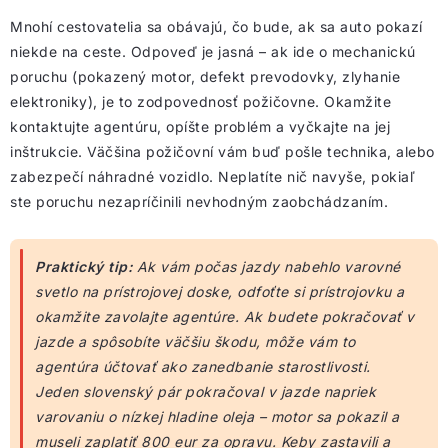
Mnohí cestovatelia sa obávajú, čo bude, ak sa auto pokazí
niekde na ceste. Odpoveď je jasná – ak ide o mechanickú
poruchu (pokazený motor, defekt prevodovky, zlyhanie
elektroniky), je to zodpovednosť požičovne. Okamžite
kontaktujte agentúru, opíšte problém a vyčkajte na jej
inštrukcie. Väčšina požičovní vám buď pošle technika, alebo
zabezpečí náhradné vozidlo. Neplatíte nič navyše, pokiaľ
ste poruchu nezapríčinili nevhodným zaobchádzaním.
Praktický tip:
Ak vám počas jazdy nabehlo varovné
svetlo na prístrojovej doske, odfoťte si prístrojovku a
okamžite zavolajte agentúre. Ak budete pokračovať v
jazde a spôsobíte väčšiu škodu, môže vám to
agentúra účtovať ako zanedbanie starostlivosti.
Jeden slovenský pár pokračoval v jazde napriek
varovaniu o nízkej hladine oleja – motor sa pokazil a
museli zaplatiť 800 eur za opravu. Keby zastavili a