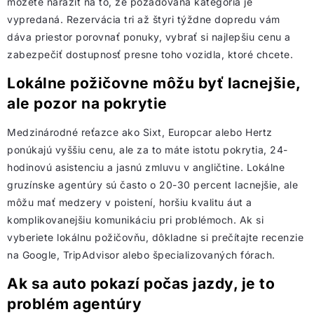
môžete naraziť na to, že požadovaná kategória je
vypredaná. Rezervácia tri až štyri týždne dopredu vám
dáva priestor porovnať ponuky, vybrať si najlepšiu cenu a
zabezpečiť dostupnosť presne toho vozidla, ktoré chcete.
Lokálne požičovne môžu byť lacnejšie,
ale pozor na pokrytie
Medzinárodné reťazce ako Sixt, Europcar alebo Hertz
ponúkajú vyššiu cenu, ale za to máte istotu pokrytia, 24-
hodinovú asistenciu a jasnú zmluvu v angličtine. Lokálne
gruzínske agentúry sú často o 20-30 percent lacnejšie, ale
môžu mať medzery v poistení, horšiu kvalitu áut a
komplikovanejšiu komunikáciu pri problémoch. Ak si
vyberiete lokálnu požičovňu, dôkladne si prečítajte recenzie
na Google, TripAdvisor alebo špecializovaných fórach.
Ak sa auto pokazí počas jazdy, je to
problém agentúry