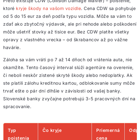
Preto existuje CDW (Collision Damage Waiver) – poistenie,
ktoré
kryje škody na vašom vozidle
. Cena CDW sa pohybuje
od 5 do 15 eur za deň podľa typu vozidla. Môže sa vám to
zdať ako zbytočný výdavok, ale pri nehode alebo poškodení
môže ušetriť stovky až tisíce eur. Bez CDW platíte všetky
opravy z vlastného vrecka – od škrabancov až po vážne
havárie.
Záloha sa vám vráti po 7 až 14 dňoch od vrátenia auta, nie
okamžite. Tento časový interval slúži agentúre na overenie,
či neboli neskôr zistené skryté škody alebo nedoplatky. Ak
ste platili zálohu kreditnou kartou, odblokovanie sumy môže
trvať ešte o pár dní dlhšie v závislosti od vašej banky.
Slovenské banky zvyčajne potrebujú 3-5 pracovných dní na
spracovanie.
Typ
Čo kryje
Priemerná
Odpo
poistenia
cena