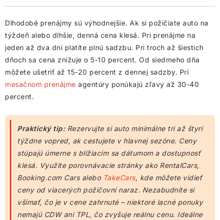
Dlhodobé prenájmy sú výhodnejšie. Ak si požičiate auto na
týždeň alebo dlhšie, denná cena klesá. Pri prenájme na
jeden až dva dni platíte plnú sadzbu. Pri troch až šiestich
dňoch sa cena znižuje o 5-10 percent. Od siedmeho dňa
môžete ušetriť až 15-20 percent z dennej sadzby. Pri
mesačnom prenájme
agentúry ponúkajú zľavy až 30-40
percent.
Praktický tip:
Rezervujte si auto minimálne tri až štyri
týždne vopred, ak cestujete v hlavnej sezóne. Ceny
stúpajú úmerne s blížiacim sa dátumom a dostupnosť
klesá. Využite porovnávacie stránky ako RentalCars,
Booking.com Cars alebo
TakeCars
, kde môžete vidieť
ceny od viacerých požičovní naraz. Nezabudnite si
všímať, čo je v cene zahrnuté – niektoré lacné ponuky
nemajú CDW ani TPL, čo zvyšuje reálnu cenu. Ideálne