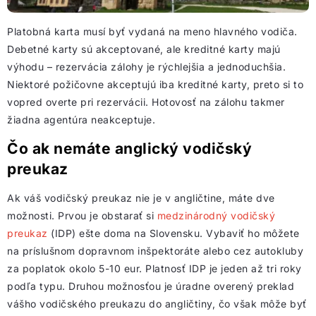
Platobná karta musí byť vydaná na meno hlavného vodiča.
Debetné karty sú akceptované, ale kreditné karty majú
výhodu – rezervácia zálohy je rýchlejšia a jednoduchšia.
Niektoré požičovne akceptujú iba kreditné karty, preto si to
vopred overte pri rezervácii. Hotovosť na zálohu takmer
žiadna agentúra neakceptuje.
Čo ak nemáte anglický vodičský
preukaz
Ak váš vodičský preukaz nie je v angličtine, máte dve
možnosti. Prvou je obstarať si
medzinárodný vodičský
preukaz
(IDP) ešte doma na Slovensku. Vybaviť ho môžete
na príslušnom dopravnom inšpektoráte alebo cez autokluby
za poplatok okolo 5-10 eur. Platnosť IDP je jeden až tri roky
podľa typu. Druhou možnosťou je úradne overený preklad
vášho vodičského preukazu do angličtiny, čo však môže byť