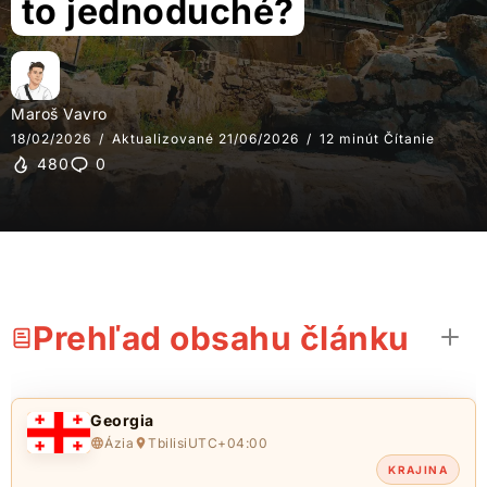
to jednoduché?
Maroš Vavro
18/02/2026
Aktualizované 21/06/2026
12 minút Čítanie
480
0
Prehľad obsahu článku
Georgia
Ázia
Tbilisi
UTC+04:00
KRAJINA