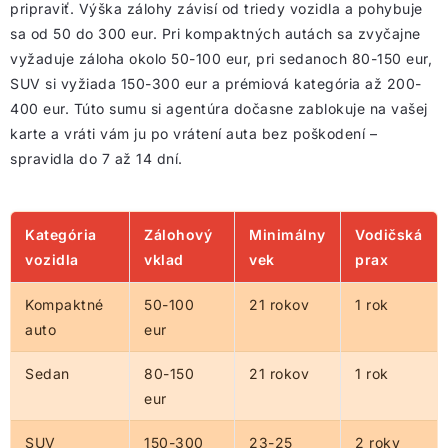
pripraviť. Výška zálohy závisí od triedy vozidla a pohybuje
sa od 50 do 300 eur. Pri kompaktných autách sa zvyčajne
vyžaduje záloha okolo 50-100 eur, pri sedanoch 80-150 eur,
SUV si vyžiada 150-300 eur a prémiová kategória až 200-
400 eur. Túto sumu si agentúra dočasne zablokuje na vašej
karte a vráti vám ju po vrátení auta bez poškodení –
spravidla do 7 až 14 dní.
Kategória
Zálohový
Minimálny
Vodičská
vozidla
vklad
vek
prax
Kompaktné
50-100
21 rokov
1 rok
auto
eur
Sedan
80-150
21 rokov
1 rok
eur
SUV
150-300
23-25
2 roky