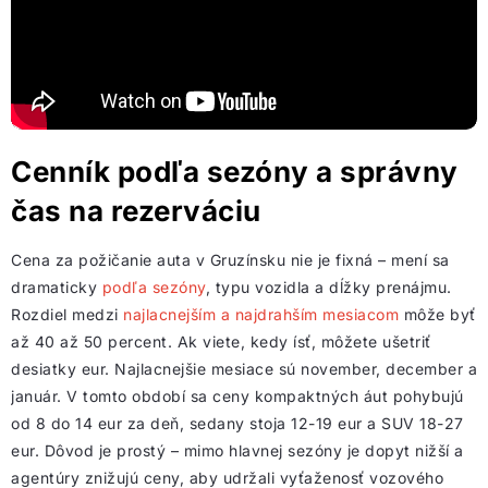
Cenník podľa sezóny a správny
čas na rezerváciu
Cena za požičanie auta v Gruzínsku nie je fixná – mení sa
dramaticky
podľa sezóny
, typu vozidla a dĺžky prenájmu.
Rozdiel medzi
najlacnejším a najdrahším mesiacom
môže byť
až 40 až 50 percent. Ak viete, kedy ísť, môžete ušetriť
desiatky eur. Najlacnejšie mesiace sú november, december a
január. V tomto období sa ceny kompaktných áut pohybujú
od 8 do 14 eur za deň, sedany stoja 12-19 eur a SUV 18-27
eur. Dôvod je prostý – mimo hlavnej sezóny je dopyt nižší a
agentúry znižujú ceny, aby udržali vyťaženosť vozového