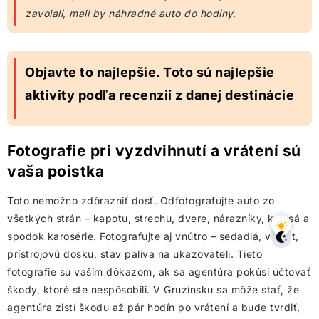
zavolali, mali by náhradné auto do hodiny.
Objavte to najlepšie. Toto sú najlepšie
aktivity podľa recenzií z danej destinácie
Fotografie pri vyzdvihnutí a vrátení sú
vaša poistka
Toto nemožno zdôrazniť dosť. Odfotografujte auto zo
všetkých strán – kapotu, strechu, dvere, nárazníky, kolesá a
spodok karosérie. Fotografujte aj vnútro – sedadlá, volant,
prístrojovú dosku, stav paliva na ukazovateli. Tieto
fotografie sú vaším dôkazom, ak sa agentúra pokúsi účtovať
škody, ktoré ste nespôsobili. V Gruzínsku sa môže stať, že
agentúra zistí škodu až pár hodín po vrátení a bude tvrdiť,