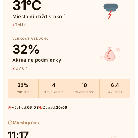
31
°C
Miestami dážď v okolí
Tbilisi
VLHKOSŤ VZDUCHU
32
%
Aktuálne podmienky
UV 6.4
32%
4
10
6.4
Vlhkosť
km/h vietor
km viditeľnosť
UV index
Východ:
06:03
Západ:
20:09
Miestny čas
11:17