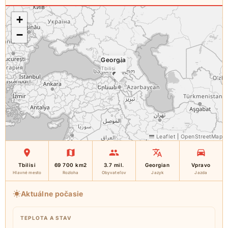
+
−
Georgia
×
Tbilisi
Leaflet
|
OpenStreetMap
Tbilisi
69 700 km2
3.7 mil.
Georgian
Vpravo
Hlavné mesto
Rozloha
Obyvateľov
Jazyk
Jazda
Aktuálne počasie
TEPLOTA A STAV