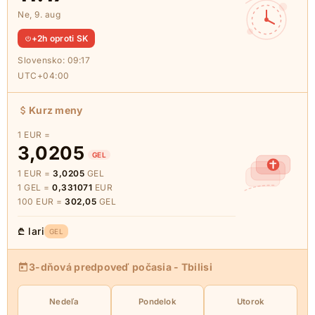
Ne, 9. aug
+2h oproti SK
Slovensko:
09:17
UTC+04:00
Kurz meny
1 EUR =
3,0205
GEL
1 EUR =
3,0205
GEL
1 GEL =
0,331071
EUR
100 EUR =
302,05
GEL
₾ lari
GEL
3-dňová predpoveď počasia - Tbilisi
Nedeľa
Pondelok
Utorok