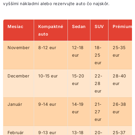
vyššími nákladmi alebo rezervujte auto čo najskôr.
Mesiac
Kompaktné
Sedan
SUV
Prémium
auto
November
8-12 eur
12-18
18-
25-35
eur
25
eur
eur
December
10-15 eur
15-20
22-
28-40
eur
28
eur
eur
Január
9-14 eur
14-19
21-
26-38
eur
27
eur
eur
Február
9-13 eur
13-18
20-
25-37