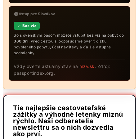
Vstup pre Slovákov
Bez víz
So slovenským pasom môžete vstúpiť bez víz na pobyt do
360 dní
. Pred cestou si odporúčame overiť dĺžku
povoleného pobytu, účel návštevy a ďalšie vstupné
podmienky.
Vždy overte aktuálny stav na
mzv.sk
. Zdroj:
passportindex.org.
Tie najlepšie cestovateľské
zážitky a výhodné letenky miznú
rýchlo. Naši odberatelia
newslettru sa o nich dozvedia
ako prví.