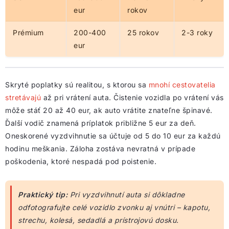
eur
rokov
Prémium
200-400
25 rokov
2-3 roky
eur
Skryté poplatky sú realitou, s ktorou sa
mnohí cestovatelia
stretávajú
až pri vrátení auta. Čistenie vozidla po vrátení vás
môže stáť 20 až 40 eur, ak auto vrátite znateľne špinavé.
Ďalší vodič znamená príplatok približne 5 eur za deň.
Oneskorené vyzdvihnutie sa účtuje od 5 do 10 eur za každú
hodinu meškania. Záloha zostáva nevratná v prípade
poškodenia, ktoré nespadá pod poistenie.
Praktický tip:
Pri vyzdvihnutí auta si dôkladne
odfotografujte celé vozidlo zvonku aj vnútri – kapotu,
strechu, kolesá, sedadlá a prístrojovú dosku.