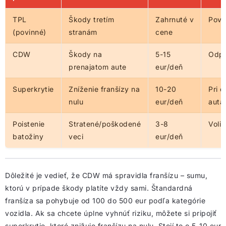
TPL
Škody tretím
Zahrnuté v
Povi
(povinné)
stranám
cene
CDW
Škody na
5-15
Odp
prenajatom aute
eur/deň
Superkrytie
Zníženie franšízy na
10-20
Pri d
nulu
eur/deň
autá
Poistenie
Stratené/poškodené
3-8
Volit
batožiny
veci
eur/deň
Dôležité je vedieť, že CDW má spravidla franšízu – sumu,
ktorú v prípade škody platíte vždy sami. Štandardná
franšíza sa pohybuje od 100 do 500 eur podľa kategórie
vozidla. Ak sa chcete úplne vyhnúť riziku, môžete si pripojiť
superkrytie, ktoré znižuje franšízu na nulu. Stojí to o 5-10 eur