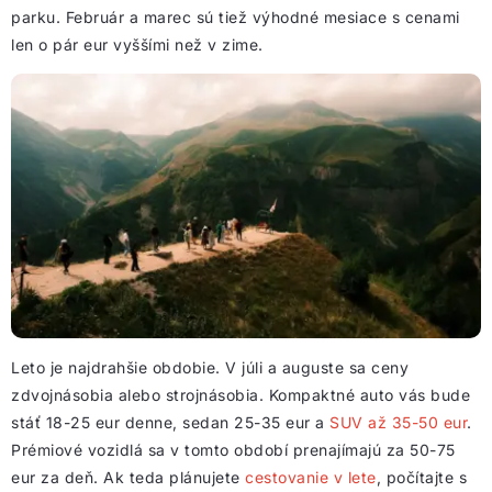
parku. Február a marec sú tiež výhodné mesiace s cenami
len o pár eur vyššími než v zime.
Leto je najdrahšie obdobie. V júli a auguste sa ceny
zdvojnásobia alebo strojnásobia. Kompaktné auto vás bude
stáť 18-25 eur denne, sedan 25-35 eur a
SUV až 35-50 eur
.
Prémiové vozidlá sa v tomto období prenajímajú za 50-75
eur za deň. Ak teda plánujete
cestovanie v lete
, počítajte s