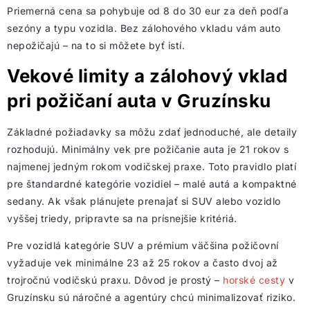
Priemerná cena sa pohybuje od 8 do 30 eur za deň podľa
sezóny a typu vozidla. Bez zálohového vkladu vám auto
nepožičajú – na to si môžete byť istí.
Vekové limity a zálohový vklad
pri požičaní auta v Gruzínsku
Základné požiadavky sa môžu zdať jednoduché, ale detaily
rozhodujú. Minimálny vek pre požičanie auta je 21 rokov s
najmenej jedným rokom vodičskej praxe. Toto pravidlo platí
pre štandardné kategórie vozidiel – malé autá a kompaktné
sedany. Ak však plánujete prenajať si SUV alebo vozidlo
vyššej triedy, pripravte sa na prísnejšie kritériá.
Pre vozidlá kategórie SUV a prémium väčšina požičovní
vyžaduje vek minimálne 23 až 25 rokov a často dvoj až
trojročnú vodičskú praxu. Dôvod je prostý –
horské cesty
v
Gruzínsku sú náročné a agentúry chcú minimalizovať riziko.