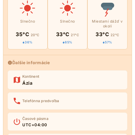
Slnečno
Slnečno
Miestami dážď v
okolí
35°C
33°C
33°C
20°C
21°C
22°C
36%
65%
57%
Ďalšie informácie
Kontinent
Ázia
Telefónna predvoľba
Časové pásma
UTC+04:00