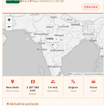
Ázia
New Delhi
UTC+05:30
KRAJINA
+
−
India
×
New Delhi
Leaflet
|
OpenStreetMap
New Delhi
3 287 590
1.4 mld.
English
Vľavo
km2
Hlavné mesto
Obyvateľov
Jazyk
Jazda
Rozloha
Aktuálne počasie