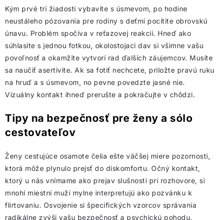
Kým prvé tri žiadosti vybavíte s úsmevom, po hodine
neustáleho pózovania pre rodiny s deťmi pocítite obrovskú
únavu. Problém spočíva v reťazovej reakcii. Hneď ako
súhlasíte s jednou fotkou, okolostojaci dav si všimne vašu
povoľnosť a okamžite vytvorí rad ďalších záujemcov. Musíte
sa naučiť asertivite. Ak sa fotiť nechcete, priložte pravú ruku
na hruď a s úsmevom, no pevne povedzte jasné nie.
Vizuálny kontakt ihneď prerušte a pokračujte v chôdzi.
Tipy na bezpečnosť pre ženy a sólo
cestovateľov
Ženy cestujúce osamote čelia ešte väčšej miere pozornosti,
ktorá môže plynulo prejsť do diskomfortu. Očný kontakt,
ktorý u nás vnímame ako prejav slušnosti pri rozhovore, si
mnohí miestni muži mylne interpretujú ako pozvánku k
flirtovaniu. Osvojenie si špecifických vzorcov správania
radikálne zvýši vašu bezpečnosť a psychickú pohodu.