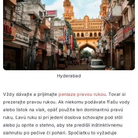
Hyderabad
Vždy dávajte a prijímajte
peniaze pravou rukou
. Tovar si
prezerajte pravou rukou. Ak niekomu podávate fľašu vody
alebo lístok na vlak, opäť použite len dominantnú pravú
ruku. Ľavú ruku si pri jedení doslova schovajte pod stôl
alebo ju oprite o stehno, aby ste predišli inštinktívnemu
siahnutiu po pečive či pohári. Spočiatku to vyžaduje