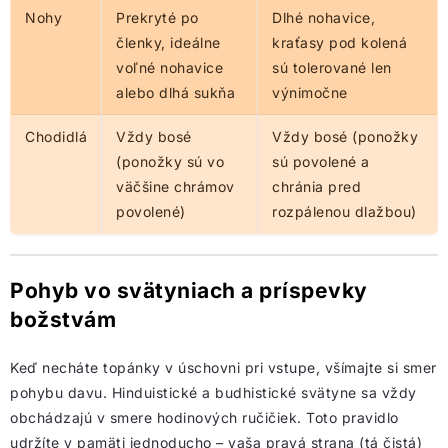
Nohy
Prekryté po
Dlhé nohavice,
členky, ideálne
kraťasy pod kolená
voľné nohavice
sú tolerované len
alebo dlhá sukňa
výnimočne
Chodidlá
Vždy bosé
Vždy bosé (ponožky
(ponožky sú vo
sú povolené a
väčšine chrámov
chránia pred
povolené)
rozpálenou dlažbou)
Pohyb vo svätyniach a príspevky
božstvám
Keď necháte topánky v úschovni pri vstupe, všímajte si smer
pohybu davu. Hinduistické a budhistické svätyne sa vždy
obchádzajú v smere hodinových ručičiek. Toto pravidlo
udržíte v pamäti jednoducho – vaša pravá strana (tá čistá)