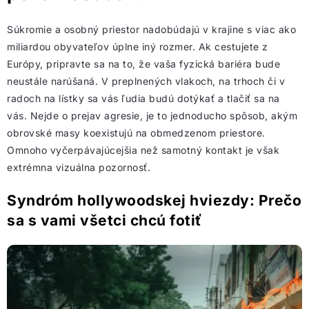
Súkromie a osobný priestor nadobúdajú v krajine s viac ako
miliardou obyvateľov úplne iný rozmer. Ak cestujete z
Európy, pripravte sa na to, že vaša fyzická bariéra bude
neustále narúšaná. V preplnených vlakoch, na trhoch či v
radoch na lístky sa vás ľudia budú dotýkať a tlačiť sa na
vás. Nejde o prejav agresie, je to jednoducho spôsob, akým
obrovské masy koexistujú na obmedzenom priestore.
Omnoho vyčerpávajúcejšia než samotný kontakt je však
extrémna vizuálna pozornosť.
Syndróm hollywoodskej hviezdy: Prečo
sa s vami všetci chcú fotiť