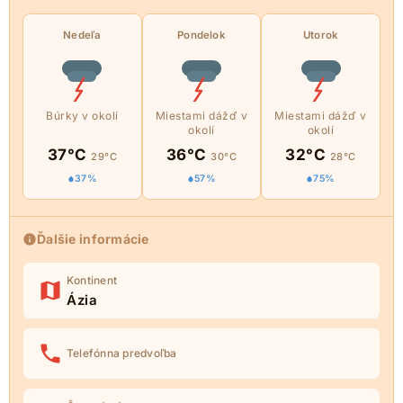
Nedeľa
Pondelok
Utorok
Búrky v okolí
Miestami dážď v
Miestami dážď v
okolí
okolí
37°C
36°C
32°C
29°C
30°C
28°C
37%
57%
75%
Ďalšie informácie
Kontinent
Ázia
Telefónna predvoľba