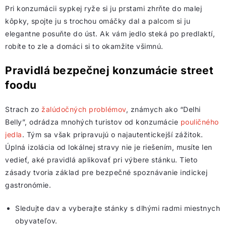
Pri konzumácii sypkej ryže si ju prstami zhrňte do malej
kôpky, spojte ju s trochou omáčky dal a palcom si ju
elegantne posuňte do úst. Ak vám jedlo steká po predlaktí,
robíte to zle a domáci si to okamžite všimnú.
Pravidlá bezpečnej konzumácie street
foodu
Strach zo
žalúdočných problémov
, známych ako “Delhi
Belly”, odrádza mnohých turistov od konzumácie
pouličného
jedla
. Tým sa však pripravujú o najautentickejší zážitok.
Úplná izolácia od lokálnej stravy nie je riešením, musíte len
vedieť, aké pravidlá aplikovať pri výbere stánku. Tieto
zásady tvoria základ pre bezpečné spoznávanie indickej
gastronómie.
Sledujte dav a vyberajte stánky s dlhými radmi miestnych
obyvateľov.