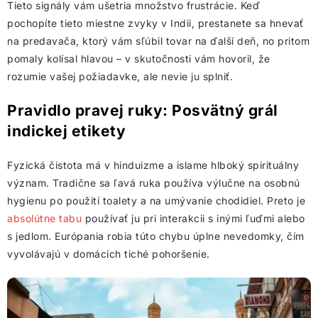
Tieto signály vám ušetria množstvo frustrácie. Keď
pochopíte tieto miestne zvyky v Indii, prestanete sa hnevať
na predavača, ktorý vám sľúbil tovar na ďalší deň, no pritom
pomaly kolísal hlavou – v skutočnosti vám hovoril, že
rozumie vašej požiadavke, ale nevie ju splniť.
Pravidlo pravej ruky: Posvätný grál
indickej etikety
Fyzická čistota má v hinduizme a islame hlboký spirituálny
význam. Tradične sa ľavá ruka používa výlučne na osobnú
hygienu po použití toalety a na umývanie chodidiel. Preto je
absolútne tabu
používať ju pri interakcii s inými ľuďmi alebo
s jedlom. Európania robia túto chybu úplne nevedomky, čím
vyvolávajú v domácich tiché pohoršenie.