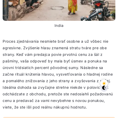
India
Proces zjednávania nesmiete brať osobne a už vôbec nie
agresívne. Zvýšenie hlasu znamená stratu tváre pre obe
strany. Keď vám predajca povie prvotnú cenu za šál z
pašmíny, vaša odpoveď by mala byť úsmev a ponuka na
úrovni tridsiatich percent pôvodnej sumy. Následne sa
začne rituál krútenia hlavou, vysvetľovania o hladnej rodine
a pomalého znižovania z jeho strany a zvyšovania z vašej.
Ideálna dohoda sa zvyčajne stretne niekde v polovici. Ak
odchádzate z obchodu, pretože ste nedosiahli požadovanú
cenu a predavač za vami nevybehne s novou ponukou,
viete, že ste išli pod reálnu nákupnú hodnotu.