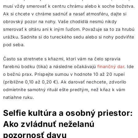
musí vždy smerovať k centru chrámu alebo k soche božstva.
Ak si chcete v chráme sadnúť a nasať atmosféru, dajte si
obrovský pozor na nohy. Vaše chodidlá nesmú nikdy
smerovať k oltáru ani k iným ľuďom. Považuje sa to za hrubú
urážku. Sadnite si do tureckého sedu alebo si nohy podviňte
pod seba.
Často sa stretnete s kňazmi, ktorí vám na čelo spravia
farebnú bodku (tika) a následne očakávajú
finančný dar
. Ide
o bežnú prax. Prispejte sumou v hodnote 10 až 20 rupeí
(približne 0,10 až 0,20 €). Ak darovať nechcete, zdvorilo
odmietnite samotný rituál ešte predtým, než kňaz k vám
natiahne ruku.
Selfie kultúra a osobný priestor:
Ako zvládnuť neželanú
pozornosť davu