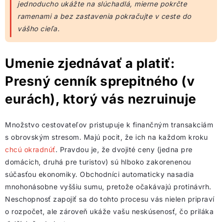
jednoducho ukážte na slúchadlá, mierne pokrčte
ramenami a bez zastavenia pokračujte v ceste do
vášho cieľa.
Umenie zjednávať a platiť:
Presný cenník sprepitného (v
eurách), ktorý vás nezruinuje
Množstvo cestovateľov pristupuje k finančným transakciám
s obrovským stresom. Majú pocit, že ich na každom kroku
chcú okradnúť
. Pravdou je, že dvojité ceny (jedna pre
domácich, druhá pre turistov) sú hlboko zakorenenou
súčasťou ekonomiky. Obchodníci automaticky nasadia
mnohonásobne vyššiu sumu, pretože očakávajú protinávrh.
Neschopnosť zapojiť sa do tohto procesu vás nielen pripraví
o rozpočet, ale zároveň ukáže vašu neskúsenosť, čo priláka