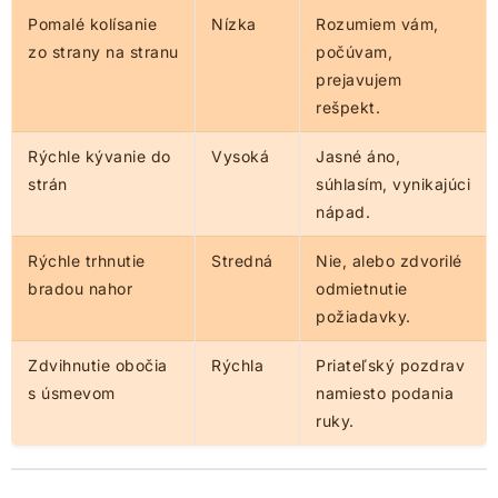
Pomalé kolísanie
Nízka
Rozumiem vám,
zo strany na stranu
počúvam,
prejavujem
rešpekt.
Rýchle kývanie do
Vysoká
Jasné áno,
strán
súhlasím, vynikajúci
nápad.
Rýchle trhnutie
Stredná
Nie, alebo zdvorilé
bradou nahor
odmietnutie
požiadavky.
Zdvihnutie obočia
Rýchla
Priateľský pozdrav
s úsmevom
namiesto podania
ruky.