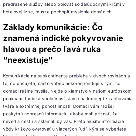
predražené služby alebo bojovať so žalúdočnými kŕčmi v
hotelovej izbe, musíte pochopiť myslenie domácich.
Základy komunikácie: Čo
znamená indické pokyvovanie
hlavou a prečo ľavá ruka
“neexistuje”
Komunikácia na subkontinente prebieha v dvoch rovinách a
to, čo počujete, často vôbec nekorešponduje s tým, čo
domáci reálne myslia. Nejde o klamstvo v našom európskom
ponímaní. Indická spoločnosť stavia na koncepte zachovania
tváre a extrémnej pohostinnosti. Domáci vám radšej
poskytnú nepresnú informáciu, akoby mali priznať, že
nevedia cestu a sklamali by vás. Preto musíte informácie
vždy krížovo overovať u viacerých ľudí, kým sa vyberiete