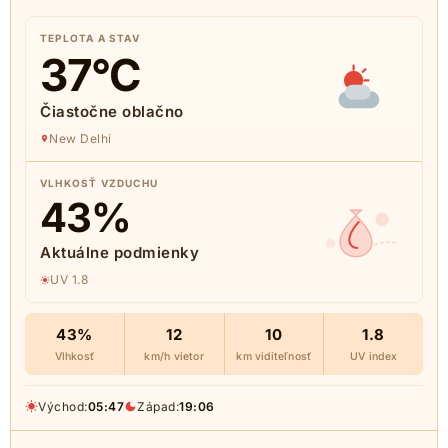
TEPLOTA A STAV
37
°C
Čiastočne oblačno
New Delhi
VLHKOSŤ VZDUCHU
43
%
Aktuálne podmienky
UV 1.8
43%
12
10
1.8
Vlhkosť
km/h vietor
km viditeľnosť
UV index
Východ:
05:47
Západ:
19:06