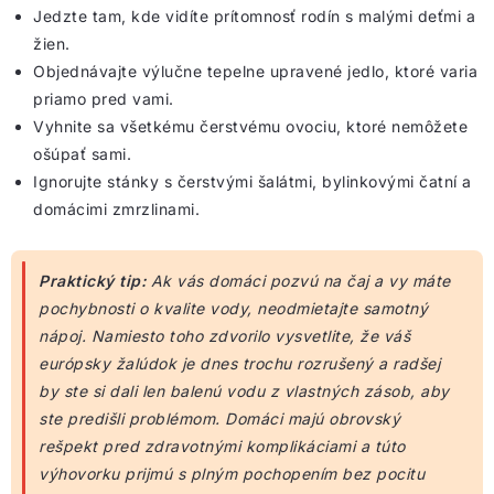
Jedzte tam, kde vidíte prítomnosť rodín s malými deťmi a
žien.
Objednávajte výlučne tepelne upravené jedlo, ktoré varia
priamo pred vami.
Vyhnite sa všetkému čerstvému ovociu, ktoré nemôžete
ošúpať sami.
Ignorujte stánky s čerstvými šalátmi, bylinkovými čatní a
domácimi zmrzlinami.
Praktický tip:
Ak vás domáci pozvú na čaj a vy máte
pochybnosti o kvalite vody, neodmietajte samotný
nápoj. Namiesto toho zdvorilo vysvetlite, že váš
európsky žalúdok je dnes trochu rozrušený a radšej
by ste si dali len balenú vodu z vlastných zásob, aby
ste predišli problémom. Domáci majú obrovský
rešpekt pred zdravotnými komplikáciami a túto
výhovorku prijmú s plným pochopením bez pocitu