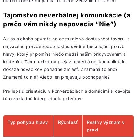
hľadať konkrétnu pamiatku alebo železničnú stanicu.
Tajomstvo neverbálnej komunikácie (a
prečo vám nikdy nepovedia “Nie”)
Ak sa niekoho spýtate na cestu alebo dostupnosť tovaru, s
najväčšou pravdepodobnosťou uvidíte fascinujúci pohyb
hlavy, ktorý pripomína niečo medzi naším prikyvovaním a
krútením. Tento unikátny prejav neverbálnej komunikácie
dokáže nováčikov poriadne zmiasť. Znamená to áno?
Znamená to nie? Alebo len prejavujú pochopenie?
Pre lepšiu orientáciu v konverzáciách s domácimi si osvojte
túto základnú interpretáciu pohybov:
Typ pohybu hlavy
Rýchlosť
Reálny význam v
praxi