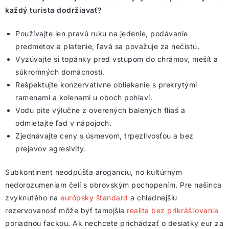
každý turista dodržiavať?
Používajte len pravú ruku na jedenie, podávanie
predmetov a platenie, ľavá sa považuje za nečistú.
Vyzúvajte si topánky pred vstupom do chrámov, mešít a
súkromných domácností.
Rešpektujte konzervatívne obliekanie s prekrytými
ramenami a kolenami u oboch pohlaví.
Vodu pite výlučne z overených balených fliaš a
odmietajte ľad v nápojoch.
Zjednávajte ceny s úsmevom, trpezlivosťou a bez
prejavov agresivity.
Subkontinent neodpúšťa aroganciu, no kultúrnym
nedorozumeniam čelí s obrovským pochopením. Pre našinca
zvyknutého na
európsky štandard
a chladnejšiu
rezervovanosť môže byť tamojšia
realita bez prikrášľovania
poriadnou fackou. Ak nechcete prichádzať o desiatky eur za