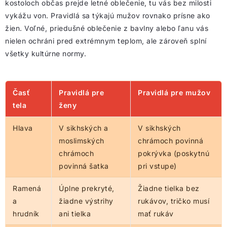
kostoloch občas prejde letné oblečenie, tu vás bez milosti
vykážu von. Pravidlá sa týkajú mužov rovnako prísne ako
žien. Voľné, priedušné oblečenie z bavlny alebo ľanu vás
nielen ochráni pred extrémnym teplom, ale zároveň splní
všetky kultúrne normy.
Časť
Pravidlá pre
Pravidlá pre mužov
tela
ženy
Hlava
V sikhských a
V sikhských
moslimských
chrámoch povinná
chrámoch
pokrývka (poskytnú
povinná šatka
pri vstupe)
Ramená
Úplne prekryté,
Žiadne tielka bez
a
žiadne výstrihy
rukávov, tričko musí
hrudník
ani tielka
mať rukáv