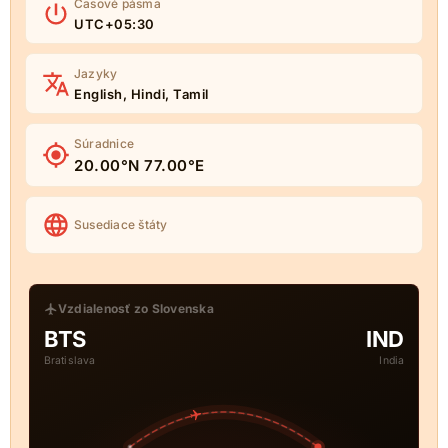
Časové pásma
UTC+05:30
Jazyky
English, Hindi, Tamil
Súradnice
20.00°N 77.00°E
Susediace štáty
Vzdialenosť zo Slovenska
BTS
IND
Bratislava
India