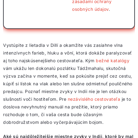
zásadami ochrany
osobných údajov
.
Vystúpite z lietadla v Dillí a okamžite vás zasiahne vlna
intenzívnych farieb, hluku a vôní, ktorá dokáže paralyzovať
aj toho najskúsenejšieho cestovateľa. Kým
bežné katalógy
vám ukážu len dokonalú pozlátku Tádžmahalu, skutočná
výzva začína v momente, keď sa pokúsite prejsť cez cestu,
kúpiť si lístok na vlak alebo len slušne odmietnuť pouličného
predajcu. Poznať miestne zvyky v Indii nie je len otázkou
slušnosti voči hostiteľom. Pre
nezávislého cestovateľa
je to
doslova nevyhnutný manuál na prežitie, ktorý priamo
rozhoduje o tom, či vaša cesta bude úžasným
dobrodružstvom alebo vyčerpávajúcim bojom.
Aké sú najdôležitejšie miestne zvyky v Indii, ktoré by mal