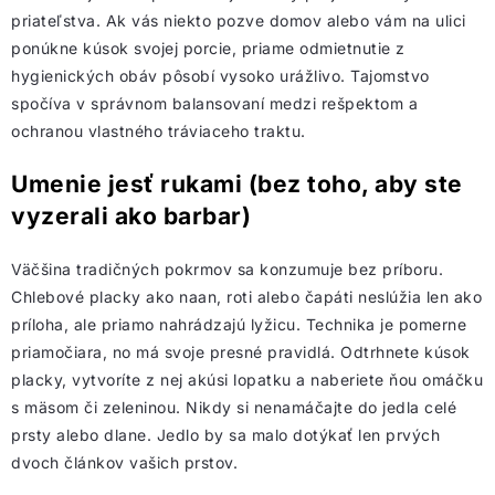
priateľstva. Ak vás niekto pozve domov alebo vám na ulici
ponúkne kúsok svojej porcie, priame odmietnutie z
hygienických obáv pôsobí vysoko urážlivo. Tajomstvo
spočíva v správnom balansovaní medzi rešpektom a
ochranou vlastného tráviaceho traktu.
Umenie jesť rukami (bez toho, aby ste
vyzerali ako barbar)
Väčšina tradičných pokrmov sa konzumuje bez príboru.
Chlebové placky ako naan, roti alebo čapáti neslúžia len ako
príloha, ale priamo nahrádzajú lyžicu. Technika je pomerne
priamočiara, no má svoje presné pravidlá. Odtrhnete kúsok
placky, vytvoríte z nej akúsi lopatku a naberiete ňou omáčku
s mäsom či zeleninou. Nikdy si nenamáčajte do jedla celé
prsty alebo dlane. Jedlo by sa malo dotýkať len prvých
dvoch článkov vašich prstov.