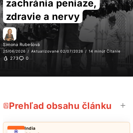
zachránia peniaze,
zdravie a nervy
Simona Rubešová
25/06/2026
Aktualizované 02/07/2026
14 minút Čítanie
273
0
Prehľad obsahu článku
India