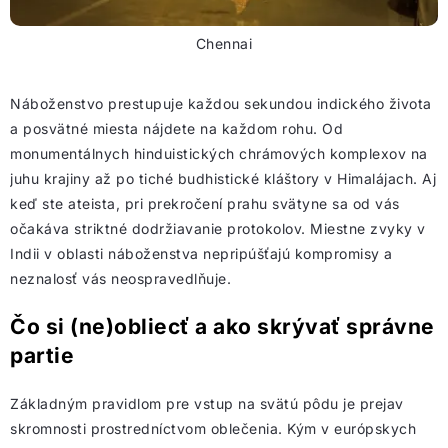
Chennai
Náboženstvo prestupuje každou sekundou indického života
a posvätné miesta nájdete na každom rohu. Od
monumentálnych hinduistických chrámových komplexov na
juhu krajiny až po tiché budhistické kláštory v Himalájach. Aj
keď ste ateista, pri prekročení prahu svätyne sa od vás
očakáva striktné dodržiavanie protokolov. Miestne zvyky v
Indii v oblasti náboženstva nepripúšťajú kompromisy a
neznalosť vás neospravedlňuje.
Čo si (ne)obliecť a ako skrývať správne
partie
Základným pravidlom pre vstup na svätú pôdu je prejav
skromnosti prostredníctvom oblečenia. Kým v európskych