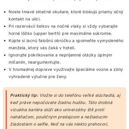
Noste tmavé slnečné okuliare, ktoré blokujú priamy očný
kontakt na ulici.
Pri rezervácii lístkov na nočné vlaky si vždy vyberajte
horné lôžko (upper berth) pre maximálne súkromie.
Kúpte si lacnú falošnú obrúčku a spomeňte vymysleného
manžela, ktorý vás čaká v hoteli.
Ignorujte pokrikovanie a nepríjemné otázky úplným
mlčaním, neargumentujte.
V hromadnej doprave využívajte špeciálne vozne a zóny
vyhradené výlučne pre ženy.
Praktický tip:
Vložte si do telefónu veľké slúchadlá, aj
keď práve nepočúvate žiadnu hudbu. Táto drobná
vizuálna bariéra slúži ako univerzálny štít proti
naháňačom, pouličným predajcom a nežiaducim
žiadostiam o selfie. Keď na vás niekto prehovorí,