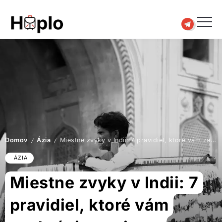
Domov
Ázia
Miestne zvyky v Indii: 7 pravidiel, ktoré vám zachránia peniaze, zdravie a nervy
/
/
ÁZIA
Miestne zvyky v Indii: 7
pravidiel, ktoré vám