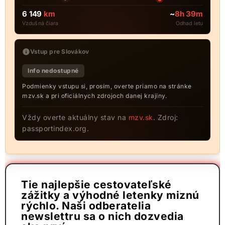
6 149
km
~
8h 39m
Vzdušná čiara
Odhad letu
Vstup pre Slovákov
Info nedostupné
Podmienky vstupu si, prosím, overte priamo na stránke
mzv.sk a pri oficiálnych zdrojoch danej krajiny.
Vždy overte aktuálny stav na
mzv.sk
. Zdroj:
passportindex.org.
Tie najlepšie cestovateľské
zážitky a výhodné letenky miznú
rýchlo. Naši odberatelia
newslettru sa o nich dozvedia