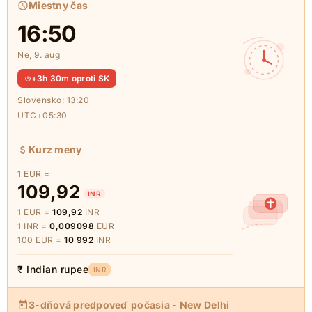
Miestny čas
16:50
Ne, 9. aug
+3h 30m oproti SK
Slovensko:
13:20
UTC+05:30
Kurz meny
1 EUR =
109,92
INR
1 EUR =
109,92
INR
1 INR =
0,009098
EUR
100 EUR =
10 992
INR
₹ Indian rupee
INR
3-dňová predpoveď počasia - New Delhi