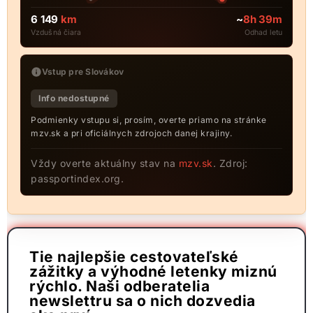
6 149
km
~
8h 39m
Vzdušná čiara
Odhad letu
Vstup pre Slovákov
Info nedostupné
Podmienky vstupu si, prosím, overte priamo na stránke
mzv.sk a pri oficiálnych zdrojoch danej krajiny.
Vždy overte aktuálny stav na
mzv.sk
. Zdroj:
passportindex.org.
Tie najlepšie cestovateľské
zážitky a výhodné letenky miznú
rýchlo. Naši odberatelia
newslettru sa o nich dozvedia