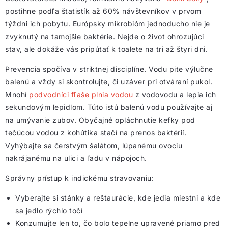
postihne podľa štatistík až 60% návštevníkov v prvom
týždni ich pobytu. Európsky mikrobióm jednoducho nie je
zvyknutý na tamojšie baktérie. Nejde o život ohrozujúci
stav, ale dokáže vás pripútať k toalete na tri až štyri dni.
Prevencia spočíva v striktnej disciplíne. Vodu pite výlučne
balenú a vždy si skontrolujte, či uzáver pri otváraní pukol.
Mnohí
podvodníci fľaše plnia vodou
z vodovodu a lepia ich
sekundovým lepidlom. Túto istú balenú vodu používajte aj
na umývanie zubov. Obyčajné opláchnutie kefky pod
tečúcou vodou z kohútika stačí na prenos baktérií.
Vyhýbajte sa čerstvým šalátom, lúpanému ovociu
nakrájanému na ulici a ľadu v nápojoch.
Správny prístup k indickému stravovaniu:
Vyberajte si stánky a reštaurácie, kde jedia miestni a kde
sa jedlo rýchlo točí
Konzumujte len to, čo bolo tepelne upravené priamo pred