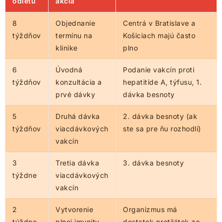
odletu
akcia
8
Objednanie
Centrá v Bratislave a
týždňov
termínu na
Košiciach majú často
klinike
plno
6
Úvodná
Podanie vakcín proti
týždňov
konzultácia a
hepatitíde A, týfusu, 1.
prvé dávky
dávka besnoty
5
Druhá dávka
2. dávka besnoty (ak
týždňov
viacdávkových
ste sa pre ňu rozhodli)
vakcín
3
Tretia dávka
3. dávka besnoty
týždne
viacdávkových
vakcín
2
Vytvorenie
Organizmus má
týždne
plnej imunity
dostatok protilátok zo