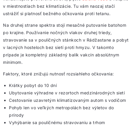
v miestnostiach bez klimatizácie. Tu vám naozaj stačí
ustrážiť si platnosť bežného očkovania proti tetanu.
Na druhej strane spektra stojí mesačné putovanie batohom
po krajine. Používanie nočných vlakov druhej triedy,
stravovanie sa v pouličných stánkoch v Rádžastane a pobyt
v lacných hosteloch bez sietí proti hmyzu. V takomto
prípade je kompletný základný balík vakcín absolútnym
minimom.
Faktory, ktoré znižujú nutnosť rozsiahleho očkovania:
Krátky pobyt do 10 dní
Ubytovanie výhradne v rezortoch medzinárodných sietí
Cestovanie uzavretým klimatizovaným autom s vodičom
Pohyb len vo veľkých metropolách bez výletov do
prírody
Vyhýbanie sa pouličnému stravovaniu a trhom