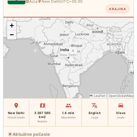
Ázia
New Delhi
UTC+05:30
KRAJINA
+
−
India
×
New Delhi
Leaflet
|
OpenStreetMap
New Delhi
3 287 590
1.4 mld.
English
Vľavo
km2
Hlavné mesto
Obyvateľov
Jazyk
Jazda
Rozloha
Aktuálne počasie