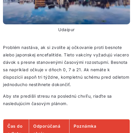
Udaipur
Problém nastáva, ak si zvolíte aj očkovanie proti besnote
alebo japonskej encefalitíde. Tieto vakcíny vyžadujú viacero
dávok s presne stanovenými časovými rozostupmi. Besnota
sa napríklad očkuje v dňoch 0, 7 a 21. Ak nemáte k
dispozícii aspoň tri týždne, kompletnú schému pred odletom
jednoducho nestihnete dokončiť.
Aby ste predišli stresu na poslednú chvíľu, riaďte sa
nasledujúcim časovým plánom.
Čas do
Odporúčaná
Poznámka