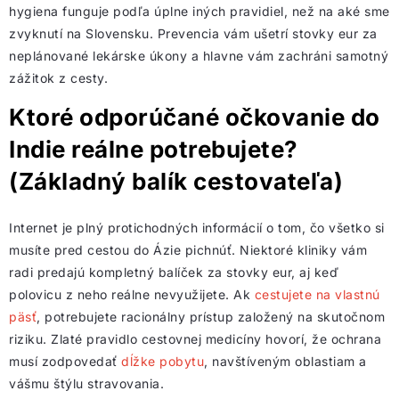
hygiena funguje podľa úplne iných pravidiel, než na aké sme
zvyknutí na Slovensku. Prevencia vám ušetrí stovky eur za
neplánované lekárske úkony a hlavne vám zachráni samotný
zážitok z cesty.
Ktoré odporúčané očkovanie do
Indie reálne potrebujete?
(Základný balík cestovateľa)
Internet je plný protichodných informácií o tom, čo všetko si
musíte pred cestou do Ázie pichnúť. Niektoré kliniky vám
radi predajú kompletný balíček za stovky eur, aj keď
polovicu z neho reálne nevyužijete. Ak
cestujete na vlastnú
päsť
, potrebujete racionálny prístup založený na skutočnom
riziku. Zlaté pravidlo cestovnej medicíny hovorí, že ochrana
musí zodpovedať
dĺžke pobytu
, navštíveným oblastiam a
vášmu štýlu stravovania.