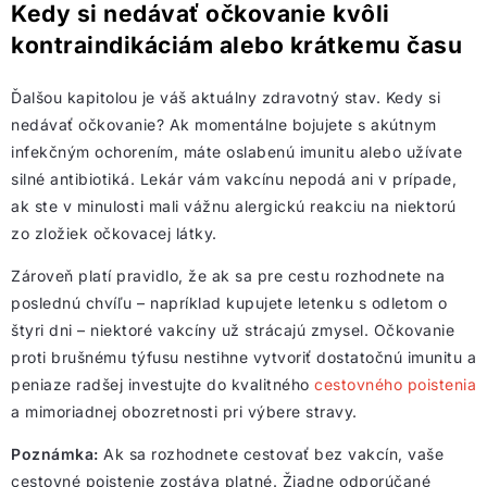
Kedy si nedávať očkovanie kvôli
kontraindikáciám alebo krátkemu času
Ďalšou kapitolou je váš aktuálny zdravotný stav. Kedy si
nedávať očkovanie? Ak momentálne bojujete s akútnym
infekčným ochorením, máte oslabenú imunitu alebo užívate
silné antibiotiká. Lekár vám vakcínu nepodá ani v prípade,
ak ste v minulosti mali vážnu alergickú reakciu na niektorú
zo zložiek očkovacej látky.
Zároveň platí pravidlo, že ak sa pre cestu rozhodnete na
poslednú chvíľu – napríklad kupujete letenku s odletom o
štyri dni – niektoré vakcíny už strácajú zmysel. Očkovanie
proti brušnému týfusu nestihne vytvoriť dostatočnú imunitu a
peniaze radšej investujte do kvalitného
cestovného poistenia
a mimoriadnej obozretnosti pri výbere stravy.
Poznámka:
Ak sa rozhodnete cestovať bez vakcín, vaše
cestovné poistenie zostáva platné. Žiadne odporúčané