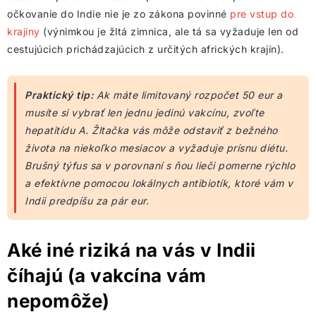
očkovanie do Indie nie je zo zákona povinné
pre vstup do
krajiny
(výnimkou je žltá zimnica, ale tá sa vyžaduje len od
cestujúcich prichádzajúcich z určitých afrických krajín).
Praktický tip:
Ak máte limitovaný rozpočet 50 eur a
musíte si vybrať len jednu jedinú vakcínu, zvoľte
hepatitídu A. Žltačka vás môže odstaviť z bežného
života na niekoľko mesiacov a vyžaduje prísnu diétu.
Brušný týfus sa v porovnaní s ňou lieči pomerne rýchlo
a efektívne pomocou lokálnych antibiotík, ktoré vám v
Indii predpíšu za pár eur.
Aké iné riziká na vás v Indii
číhajú (a vakcína vám
nepomôže)