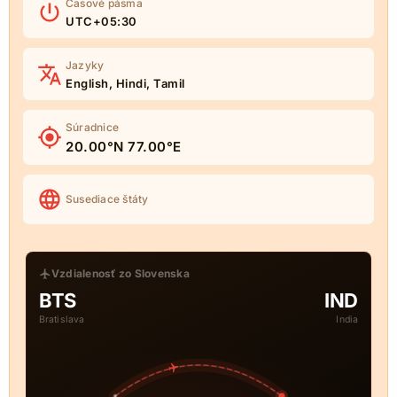
Časové pásma
UTC+05:30
Jazyky
English, Hindi, Tamil
Súradnice
20.00°N 77.00°E
Susediace štáty
Vzdialenosť zo Slovenska
BTS
IND
Bratislava
India