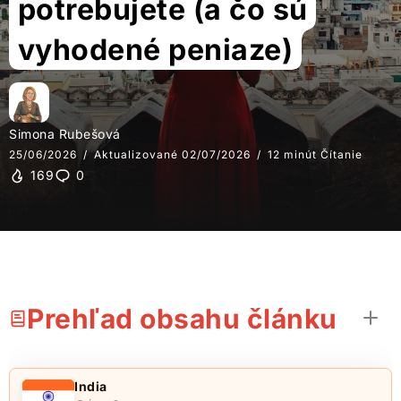
potrebujete (a čo sú
vyhodené peniaze)
Simona Rubešová
25/06/2026
Aktualizované 02/07/2026
12 minút Čítanie
169
0
Prehľad obsahu článku
India