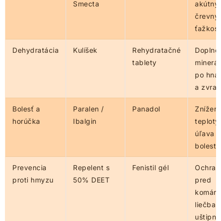
Smecta
akútny
črevný
ťažkost
Dehydratácia
Kulíšek
Rehydratačné
Doplne
tablety
minerál
po hna
a zvrac
Bolesť a
Paralen /
Panadol
Zníženi
horúčka
Ibalgin
teploty,
úľava 
bolesti
Prevencia
Repelent s
Fenistil gél
Ochran
proti hmyzu
50% DEET
pred
komárm
liečba
uštipnu