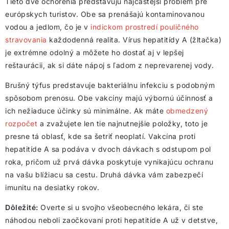
Tieto dve ochorenia predstavujú najčastejší problém pre
európskych turistov. Obe sa prenášajú kontaminovanou
vodou a jedlom, čo je v
indickom prostredí
pouličného
stravovania
každodenná realita. Vírus hepatitídy A (žltačka)
je extrémne odolný a môžete ho dostať aj v lepšej
reštaurácii, ak si dáte nápoj s ľadom z neprevarenej vody.
Brušný týfus predstavuje bakteriálnu infekciu s podobným
spôsobom prenosu. Obe vakcíny majú výbornú účinnosť a
ich nežiaduce účinky sú minimálne. Ak máte
obmedzený
rozpočet
a zvažujete len tie najnutnejšie položky, toto je
presne tá oblasť, kde sa šetriť neoplatí. Vakcína proti
hepatitíde A sa podáva v dvoch dávkach s odstupom pol
roka, pričom už prvá dávka poskytuje vynikajúcu ochranu
na vašu blížiacu sa cestu. Druhá dávka vám zabezpečí
imunitu na desiatky rokov.
Dôležité:
Overte si u svojho všeobecného lekára, či ste
náhodou neboli zaočkovaní proti hepatitíde A už v detstve,