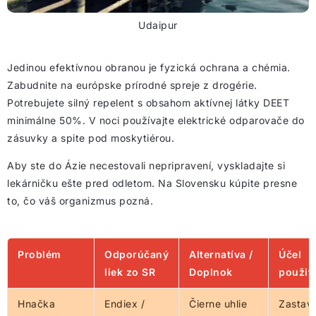
Udaipur
Jedinou efektívnou obranou je fyzická ochrana a chémia.
Zabudnite na európske prírodné spreje z drogérie.
Potrebujete silný repelent s obsahom aktívnej látky DEET
minimálne 50%. V noci používajte elektrické odparovače do
zásuvky a spite pod moskytiérou.
Aby ste do Ázie necestovali nepripravení, vyskladajte si
lekárničku ešte pred odletom. Na Slovensku kúpite presne
to, čo váš organizmus pozná.
Problém
Odporúčaný
Alternatíva /
Účel
liek zo SR
Doplnok
použiti
Hnačka
Endiex /
Čierne uhlie
Zastav