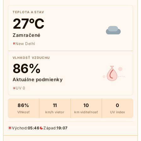
TEPLOTA A STAV
27
°C
Zamračené
New Delhi
VLHKOSŤ VZDUCHU
86
%
Aktuálne podmienky
UV 0
86%
11
10
0
Vlhkosť
km/h vietor
km viditeľnosť
UV index
Východ:
05:46
Západ:
19:07