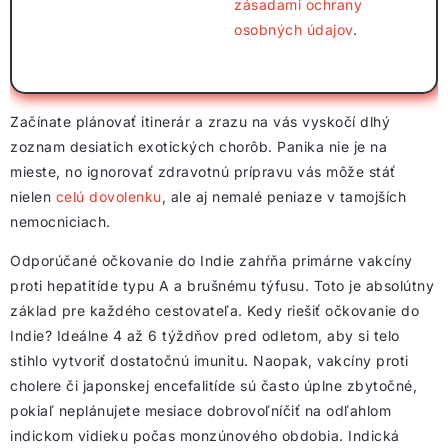
zásadami ochrany
osobných údajov
.
Začínate plánovať itinerár a zrazu na vás vyskočí dlhý
zoznam desiatich exotických chorôb. Panika nie je na
mieste, no ignorovať zdravotnú prípravu vás môže stáť
nielen
celú dovolenku
, ale aj nemalé peniaze v tamojších
nemocniciach.
Odporúčané očkovanie do Indie zahŕňa primárne vakcíny
proti hepatitíde typu A a brušnému týfusu. Toto je absolútny
základ pre každého cestovateľa. Kedy riešiť očkovanie do
Indie? Ideálne 4 až 6 týždňov pred odletom, aby si telo
stihlo vytvoriť dostatočnú imunitu. Naopak, vakcíny proti
cholere či japonskej encefalitíde sú často úplne zbytočné,
pokiaľ neplánujete mesiace dobrovoľníčiť na odľahlom
indickom vidieku počas monzúnového obdobia. Indická