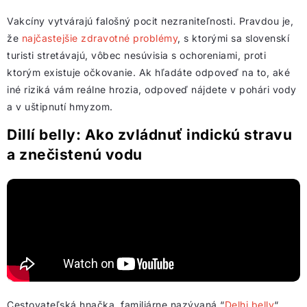
Vakcíny vytvárajú falošný pocit nezraniteľnosti. Pravdou je,
že
najčastejšie zdravotné problémy
, s ktorými sa slovenskí
turisti stretávajú, vôbec nesúvisia s ochoreniami, proti
ktorým existuje očkovanie. Ak hľadáte odpoveď na to, aké
iné riziká vám reálne hrozia, odpoveď nájdete v pohári vody
a v uštipnutí hmyzom.
Dillí belly: Ako zvládnuť indickú stravu
a znečistenú vodu
Cestovateľská hnačka, familiárne nazývaná “
Delhi belly
“,