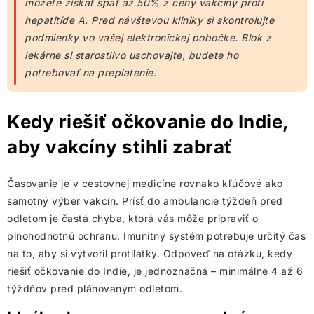
môžete získať späť až 50% z ceny vakcíny proti
hepatitíde A. Pred návštevou kliniky si skontrolujte
podmienky vo vašej elektronickej pobočke. Blok z
lekárne si starostlivo uschovajte, budete ho
potrebovať na preplatenie.
Kedy riešiť očkovanie do Indie,
aby vakcíny stihli zabrať
Časovanie je v cestovnej medicíne rovnako kľúčové ako
samotný výber vakcín. Prísť do ambulancie týždeň pred
odletom je častá chyba, ktorá vás môže pripraviť o
plnohodnotnú ochranu. Imunitný systém potrebuje určitý čas
na to, aby si vytvoril protilátky. Odpoveď na otázku, kedy
riešiť očkovanie do Indie, je jednoznačná – minimálne 4 až 6
týždňov pred plánovaným odletom.