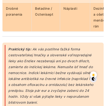
Drobné
Betadine /
Náplasti
Dezinfe
poranenia
Octenisept
a ošetr
menšíc
rán
Praktický tip:
Ak vás postihne ťažká forma
cestovateľskej hnačky a slovenské voľnopredajné
lieky ako Endiex nezaberajú ani po dvoch dňoch,
zamierte do indickej lekárne. Nemusíte ísť hneď do
nemocnice. Indickí lekárnici bežne vydávajú silné
lokálne antibiotiká na črevné infekcie (napríklad lieky
s obsahom ofloxacínu a ornidazolu) bez lekárskeho
predpisu. Stoja pár eur a zvyčajne zaberú do 24
hodín. Vždy si však pýtajte lieky v neporušenom
blistrovom balení.