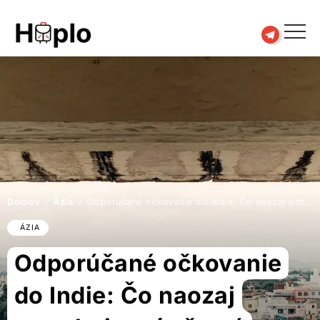
Domov
Ázia
Odporúčané očkovanie do Indie: Čo naozaj potrebujete (a čo sú vyhodené peniaze)
/
/
ÁZIA
Odporúčané očkovanie
do Indie: Čo naozaj