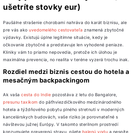
ušetríte stovky eur)
Paušálne strašenie chorobami nahráva do karát biznisu, ale
pre vás ako
uvedomelého cestovateľa
znamená zbytočné
výdavky. Existujú úplne legitímne situácie, kedy je
očkovanie zbytočné a predstavuje len vyhodené peniaze.
Kliniky vám to priamo nepovedia, pretože ich úlohou je
maximálna prevencia, no realita v teréne vyzerá trochu inak.
Rozdiel medzi biznis cestou do hotela a
mesačným backpackingom
Ak vaša
cesta do Indie
pozostáva z letu do Bangalore,
presunu taxíkom
do päťhviezdičkového medzinárodného
hotela a týždňového pobytu plného stretnutí v moderných
kancelárskych budovách, vaše riziko je porovnateľné s
návštevou južnej Európy. V takomto sterilnom prostredí
konzumujete preverenú stravu, pijete
balenú vodu
a nespíte