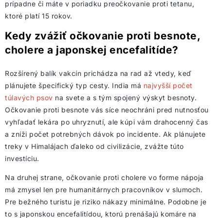
prípadne či máte v poriadku preočkovanie proti tetanu,
ktoré platí 15 rokov.
Kedy zvážiť očkovanie proti besnote,
cholere a japonskej encefalitíde?
Rozšírený balík vakcín prichádza na rad až vtedy, keď
plánujete špecifický typ cesty. India má
najvyšší počet
túlavých psov
na svete a s tým spojený výskyt besnoty.
Očkovanie proti besnote vás síce neochráni pred nutnosťou
vyhľadať lekára po uhryznutí, ale kúpi vám drahocenný čas
a zníži počet potrebných dávok po incidente. Ak plánujete
treky v Himalájach ďaleko od civilizácie, zvážte túto
investíciu.
Na druhej strane, očkovanie proti cholere vo forme nápoja
má zmysel len pre humanitárnych pracovníkov v slumoch.
Pre bežného turistu je riziko nákazy minimálne. Podobne je
to s japonskou encefalitídou, ktorú prenášajú komáre na