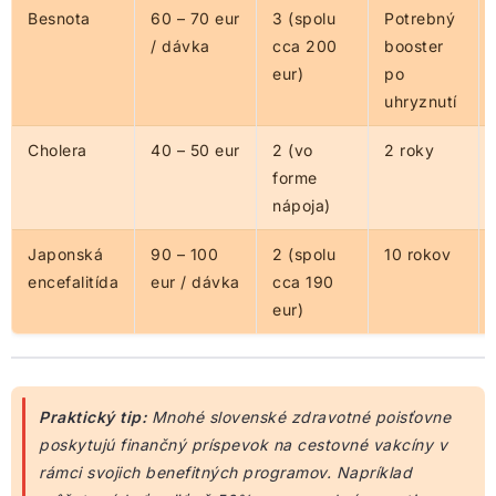
Besnota
60 – 70 eur
3 (spolu
Potrebný
/ dávka
cca 200
booster
eur)
po
uhryznutí
Cholera
40 – 50 eur
2 (vo
2 roky
forme
nápoja)
Japonská
90 – 100
2 (spolu
10 rokov
encefalitída
eur / dávka
cca 190
eur)
Praktický tip:
Mnohé slovenské zdravotné poisťovne
poskytujú finančný príspevok na cestovné vakcíny v
rámci svojich benefitných programov. Napríklad