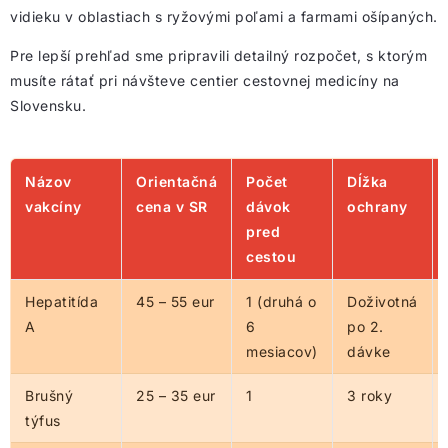
vidieku v oblastiach s ryžovými poľami a farmami ošípaných.
Pre lepší prehľad sme pripravili detailný rozpočet, s ktorým
musíte rátať pri návšteve centier cestovnej medicíny na
Slovensku.
Názov
Orientačná
Počet
Dĺžka
vakcíny
cena v SR
dávok
ochrany
pred
cestou
Hepatitída
45 – 55 eur
1 (druhá o
Doživotná
A
6
po 2.
mesiacov)
dávke
Brušný
25 – 35 eur
1
3 roky
týfus