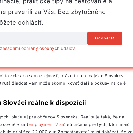
inácie, praktické tipy na cestovanie a
me preverili za Vás. Bez zbytočného
žete odhlásiť.
o
zásadami ochrany osobných údajov
.
i to znie ako samozrejmosť, práve tu robí najviac Slovákov
ietnutá žiadosť vám môže skomplikovať ďalšie pokusy na celé
Slováci reálne k dispozícii
och, platia aj pre občanov Slovenska. Realita je taká, že na
racovné víza (
Employment Visa
) sú určené pre tých, ktorí majú
sahuje približne 22 000 eur. Zamestnávateľ musí dokázať, že va