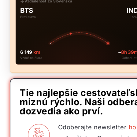
Vzdialenosť zo Slovenska
BTS
IN
Bratislava
Indi
6 149
km
~
8h 39
Vzdušná čiara
Odhad let
Tie najlepšie cestovateľ
miznú rýchlo. Naši odbera
dozvedia ako prví.
Odoberajte newsletter
ho