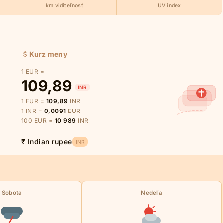
km viditeľnosť
UV index
Kurz meny
1 EUR =
109,89
INR
1 EUR =
109,89
INR
1 INR =
0,0091
EUR
100 EUR =
10 989
INR
₹ Indian rupee
INR
Sobota
Nedeľa