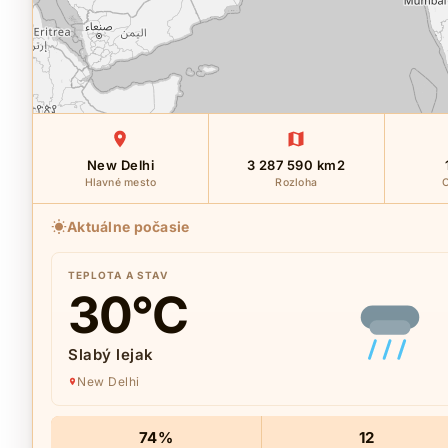
New Delhi
3 287 590 km2
Hlavné mesto
Rozloha
O
Aktuálne počasie
TEPLOTA A STAV
30
°C
Slabý lejak
New Delhi
74%
12