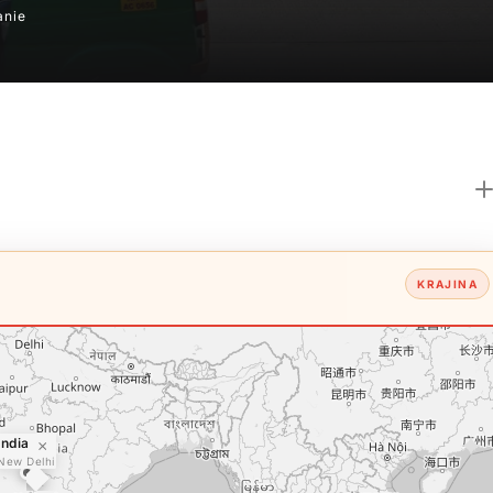
anie
KRAJINA
India
×
New Delhi