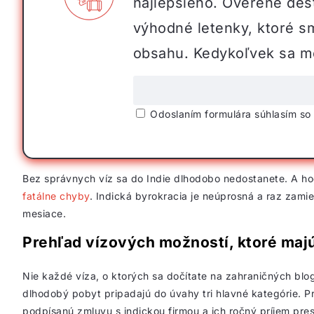
najlepšieho. Overené dest
výhodné letenky, ktoré s
obsahu. Kedykoľvek sa mô
Odoslaním formulára súhlasím s
Bez správnych víz sa do Indie dlhodobo nedostanete. A hoc
fatálne chyby
. Indická byrokracia je neúprosná a raz zam
mesiace.
Prehľad vízových možností, ktoré majú 
Nie každé víza, o ktorých sa dočítate na zahraničných blog
dlhodobý pobyt pripadajú do úvahy tri hlavné kategórie. P
podpísanú zmluvu s indickou firmou a ich ročný príjem pre