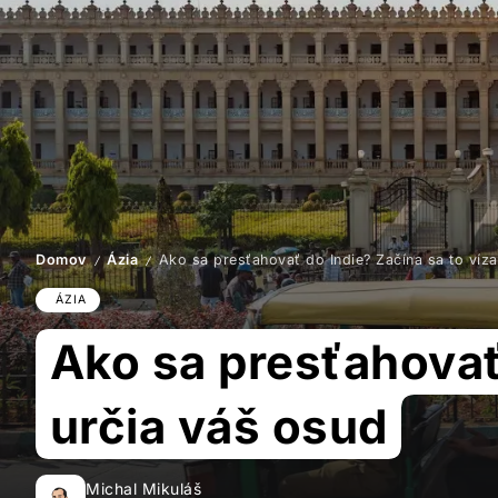
Domov
Ázia
Ako sa presťahovať do Indie? Začína sa to víza
/
/
ÁZIA
Ako sa presťahovať 
určia váš osud
Michal Mikuláš