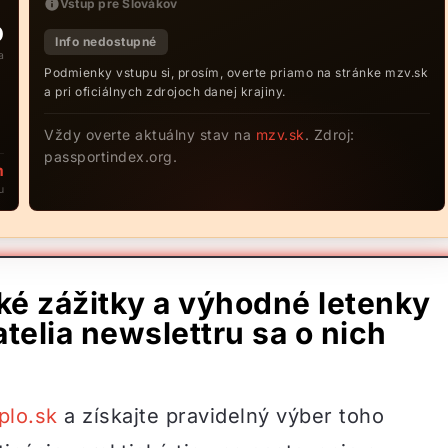
Vstup pre Slovákov
D
Info nedostupné
a
Podmienky vstupu si, prosím, overte priamo na stránke mzv.sk
a pri oficiálnych zdrojoch danej krajiny.
Vždy overte aktuálny stav na
mzv.sk
. Zdroj:
passportindex.org.
m
u
ské zážitky a výhodné letenky
telia newslettru sa o nich
plo.sk
a získajte pravidelný výber toho