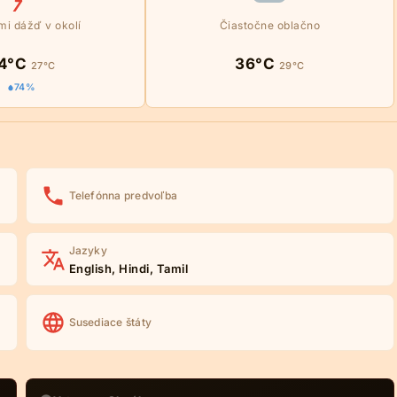
mi dážď v okolí
Čiastočne oblačno
4°C
36°C
27°C
29°C
74%
Telefónna predvoľba
Jazyky
English, Hindi, Tamil
Susediace štáty