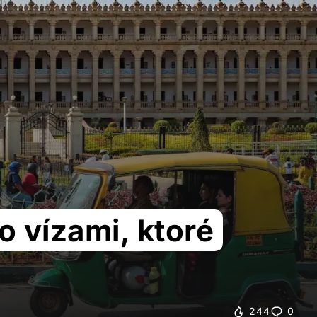
o vízami, ktoré
244
0