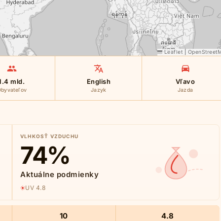
Leaflet
|
OpenStreet
1.4 mld.
English
Vľavo
byvateľov
Jazyk
Jazda
VLHKOSŤ VZDUCHU
74
%
Aktuálne podmienky
UV 4.8
10
4.8