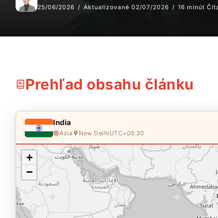
25/06/2026
Aktualizované 02/07/2026
16 minút Čít
Prehľad obsahu článku
India
Ázia
New Delhi
UTC+05:30
+
−