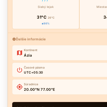
Slabý lejak
Miesta
31°C
3
26°C
86%
Ďalšie informácie
Kontinent
Ázia
Časové pásma
UTC+05:30
Súradnice
20.00°N 77.00°E