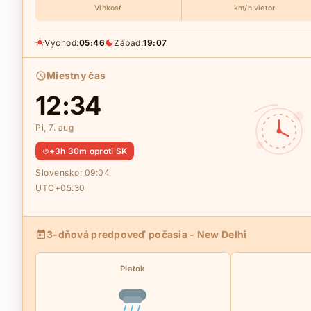
Vlhkosť
km/h vietor
Východ:
05:46
Západ:
19:07
Miestny čas
12:34
Pi, 7. aug
+3h 30m oproti SK
Slovensko:
09:04
UTC+05:30
3-dňová predpoveď počasia - New Delhi
Piatok